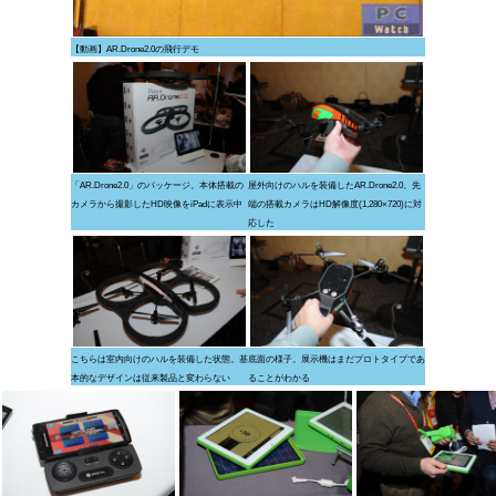
【動画】AR.Drone2.0の飛行デモ
「AR.Drone2.0」のパッケージ。本体搭載の
屋外向けのハルを装備したAR.Drone2.0。先
カメラから撮影したHD映像をiPadに表示中
端の搭載カメラはHD解像度(1,280×720)に対
応した
こちらは室内向けのハルを装備した状態。基
底面の様子。展示機はまだプロトタイプであ
本的なデザインは従来製品と変わらない
ることがわかる