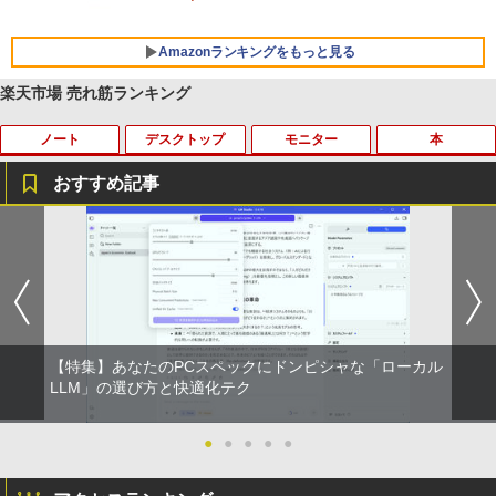
Amazonランキングをもっと見る
楽天市場 売れ筋ランキング
ノート
デスクトップ
モニター
本
BRUCE WAYNE feat. Flo Milli, ATL Jacob
by Amazon 天然水 ラベルレス 500ml ×24本
薬屋のひとりごと 17巻 (デジタル版ビッグガ
[Explicit]
富士山の天然水 バナジウム含有 水 ミネラル
ンガンコミックス)
ウォーター ペットボトル 静岡県産 500ミリリ
おすすめ記事
ットル (Smart Basic)
￥250
￥770
MS限定クーポンあり! 【Win11正式対
地デジ BS TV 視聴 Youtube 動画 23.8 i
モバイルモニター HAILESI S123E 12.3
はじめてのセフレ（3） 【電子書籍】[ ゆ
1
1
1
1
￥1,380
応】Webカメラ&テンキー付き ノートパ
n NEC ラビ LAVIE Direct DA570M 整備
インチ タッチパネル タッチペン対応 モ
りかわ ]
ソコン 中古 パソコン メモリ 8GB 最大3
済 第8世代 Corei5 デスクトップパソコン
バイルディスプレイ 1920x1280 フルHD
BRUCE WAYNE feat. Flo Milli, ATL Jacob
ONE PIECE モノクロ版 115 (ジャンプコミッ
2GB 新品 SSD 256GB 高性能 第8世代 C
SSD512GB ＋ HDD1TB 中古 一体型 WI
3:2比率 100％sRGB広色域 高輝度300nit
￥759
[Explicit]
クスDIGITAL)
【Amazon.co.jp限定】 い・ろ・は・す 2L P
ore i5搭載 DVD 中古ノートパソコン Win
NDOWS11 メモリ8GB DVDマルチ キー
HDR対応 OTG対応 ポータブルモニター
ET ラベルレス ×8本
dows11 Pro 店長オススメ おまかせ 15.6
ボード マウス付 初期設定済 WEBカメラ
軽量 自立型 スピーカー内蔵Switch2 PS5
型 無線LAN office付き 2026 福袋 ギフト
office付き TVチューナー PC 本体 送料込
XBOX PC Mac iPhone
￥250
￥594
￥1,112
【特集】あなたのPCスペックにドンピシャな「ローカル
￥29,800
￥63,800
￥11,999
陽キャ集団にいる芹沢は、俺の前だと様
LLM」の選び方と快適化テク
2
子がおかしい 【電子限定SS付き】 【電
On My Road (Stadium ver.)
異世界居酒屋「のぶ」(22) (角川コミックス・
子書籍】[ 椿ゆず ]
エース)
by Amazon 天然水ラベルレス 2L×9本
●
●
●
●
●
【新品】14インチワイド液晶 フルHD ノ
【★20％クーポン】MINISFORUM NAB
【送料無料】TF: DELL デル 超広視野角
￥250
￥759
2
2
2
ートパソコン office付き Intel Pentium
6 Lite ミニPC Intel® Core i5-12600H 1
P2421D QHD (2560x1440) 液晶モニター
￥832
￥1,117