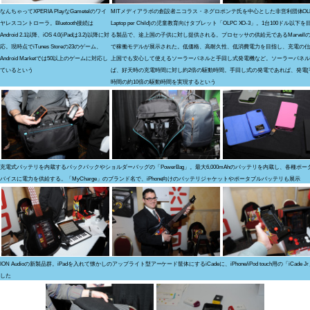
なんちゃってXPERIA PlayなGametelのワイ
MITメディアラボの創設者ニコラス・ネグロポンテ氏を中心とした非営利団体OLPC
ヤレスコントローラ。Bluetooth接続は
Laptop per Child)の児童教育向けタブレット「OLPC XO-3」。1台100ドル以下
Android 2.1以降、iOS 4.0(iPadは3.2)以降に対
る製品で、途上国の子供に対し提供される。プロセッサの供給元であるMarvell
応。現時点でiTunes Storeの23のゲーム、
で稼働モデルが展示された。低価格、高耐久性、低消費電力を目指し、充電の仕
Android Marketでは50以上のゲームに対応し
上国でも安心して使えるソーラーパネルと手回し式発電機など。ソーラーパネル
ているという
ば、好天時の充電時間に対し約2倍の駆動時間。手回し式の発電であれば、発電(
時間の約10倍の駆動時間を実現するという
充電式バッテリを内蔵するバックパックやショルダーバッグの「PowerBag」。最大6,000mAhのバッテリを内蔵し、各種ポー
バイスに電力を供給する。「MyCharge」のブランド名で、iPhone向けのバッテリジャケットやポータブルバッテリも展示
ION Audioの新製品群。iPadを入れて懐かしのアップライト型アーケード筐体にするiCadeに、iPhone/iPod touch用の「iCade 
した