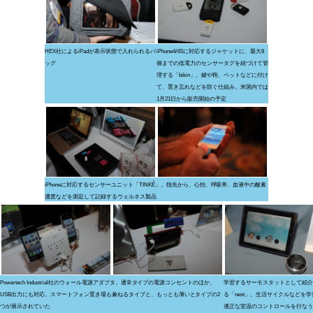
HEX社によるiPadが表示状態で入れられるバ
iPhone4/4Sに対応するジャケットに、最大8
ッグ
個までの低電力のセンサータグを紐づけて管
理する「bikin」。鍵や鞄、ペットなどに付け
て、置き忘れなどを防ぐ仕組み。米国内では
1月21日から販売開始の予定
iPhoneに対応するセンサーユニット「TINKÉ」。指先から、心拍、呼吸率、血液中の酸素
濃度などを測定して記録するウェルネス製品
Powertech Industrial社のウォール電源アダプタ。通常タイプの電源コンセントのほか、
学習するサーモスタットとして紹介
USB出力にも対応。スマートフォン置き場も兼ねるタイプと、もっとも薄いとタイプの2
る「nest」。生活サイクルなどを
つが展示されていた
適正な室温のコントロールを行なう