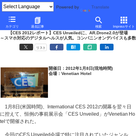
Powered by
Translate
PC Watch
イベント
CES
2012
カテゴリ
過去記事
検索
Impressサイト
【CES 2012レポート】CES Unveiledに、AR.Drone2.0が登場
～スマホ対応のデジタルヘルスが人気。コンパニンオンデバイスも多数
リスト
開催日：2012年1月8日(現地時間)
会場：Venetian Hotel
1月8日(米国時間)、International CES 2012の開幕を翌々日
に控えて、恒例の事前展示会「CES Unveiled」がVenetian Ho
telで開催された。
今回のCES Unveiled会場で特に注目されていたジャンル