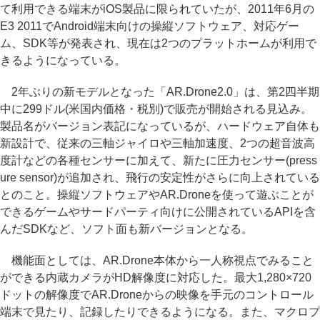
て利用できる端末がiOS製品に限られていたが、2011年6月の
E3 2011でAndroid端末向けの操縦ソフトウェア、対応ゲー
ム、SDK等が発表され、現在は2つのプラットホームが利用で
きるようになっている。
2年ぶりの新モデルとなった「AR.Drone2.0」は、第2四半期
中に299ドル(米国内価格・税別)で販売が開始される見込み。
製品名がバージョン表記になっているが、ハードウェア自体も
新設計で、従来の三軸ジャイロや三軸加速度、2つの超音波高
度計などの各種センサーに加えて、新たに圧力センサー(press
ure sensor)が追加され、飛行の安定性がさらに向上されている
とのこと。操縦ソフトウェアやAR.Droneを使って遊ぶことが
できるゲームやサードパーティ向けに公開されているAPIを含
んだSDKなど、ソフト面も新バージョンとなる。
機能面としては、AR.Drone本体から一人称視点でみること
ができる内蔵カメラがHD解像度に対応した。最大1,280×720
ドットの解像度でAR.Droneからの映像を手元のコントロール
端末で見たり、記録したりできるようになる。また、マクロプ