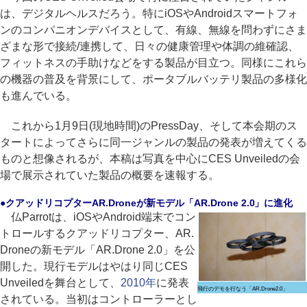
は、デジタルヘルスだろう。特にiOSやAndroidスマートフォ
ンのコンパニオンデバイスとして、有線、無線を問わずにさま
ざまな形で接続/連携して、日々の健康管理や体調の維確認、
フィットネスの手助けなどをする製品が目立つ。同様にこれら
の機器の普及を背景にして、ポータブルバッテリ製品の多様化
も進んでいる。
これから1月9日(現地時間)のPressDay、そして本会期のス
タートによってさらに同一ジャンルの製品の発表が増えてくる
ものと想像されるが、本稿は写真を中心にCES Unveiledの会
場で展示されていた製品の概要を速報する。
●クアッドリコプターAR.Droneが新モデル「AR.Drone 2.0」に進化
仏Parrotは、iOSやAndroid端末でコン
トロールするクアッドリコプター、AR.
Droneの新モデル「AR.Drone 2.0」を公
開した。現行モデルはやはり同じCES
Unveiledを舞台として、
2010年
に発表
飛行のデモを行なう「AR.Drone2.0」
されている。当初はコントローラーとし