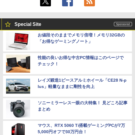
ンキー付 Webカメラ 指紋認証 薄型 Blue
tooth Wi-Fi 超軽量 薄型 在宅勤務 テレワ
￥23,731
【★20%OFF】MINISFORUM MS-S1 M
5
ーク ・初心者向け ノートPC 白ncs215y
ax ミニPC AMD Ryzen Al Max+ 395 /Ra
deon 8060S /128GB+2TB SSD/ 1 х HD
Special Site
￥45,800
MI ・2 х USB4・2 х USB4 V2 /2 х 10Gb
E LAN ミニパソコン
IOデータ ゲーミングモニター(ゲーミン
5
お値段そのままでメモリ倍増！メモリ32GBの
グスタンド) GigaCrysta KH-GD243UDB
「お得なゲーミングノート」
-F ［23.8型 / フルHD(1920×1080) / ワイ
￥565,999
ノートパソコン Office付き 新品 初心者
ド / 240Hz］ ブラック
5
向け Win11搭載 初期設定済 パソコン Wi
ndows11 Pro ノートPC 15.6 型 高性能
性能の良いお得な中古PC情報はこのページで
￥26,800
メモリ16GB SSD512GB最大 インテルC
チェック！
ore 10キー付 Webカメラ zoom 指紋認
証 大容量バッテリー 日本語キーボードフ
ィルム テレワーク 学生向け
レイズ鍛造1ピースアルミホイール「CE28 N-p
lus」軽量なままに剛性を向上
￥54,800
ソニーミラーレス一眼の大特集！ 見どころ記事
まとめ
マウス、RTX 5060 Ti搭載ゲーミングPCが7万
5,000円オフで30万円台！