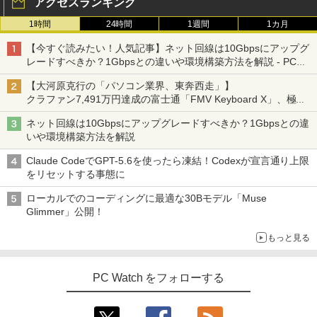
アクセスランキング
GOLD 6500Y メモリ8GB M.2 SATA SSD
6/32GB 512GB/1TB ミニパソコン Wi-Fi
23.8インチワイド ブラック LEDバックラ
256GB USB3.0 HDMI WEBカメラ Bluet
6 BT5.2 2x2500Mbps LAN有線無線接続
イト付 非光沢 ノングレア 液晶ディスプ
1時間
24時間
1週間
1カ月
ooth 無線LAN Windows11 JIS規格 日本
両対応 HDMI×2 /USB-C×2 4K@60Hz 4
レイ 中古液晶モニター 高画質 昇降・回
あくまでクジャクの話です。（8） 【電
3
語配列キーボード ノートPC win11【NC
画面出力 小型パソコン
転可能【3ケ月保証】
見知らぬ糸
スーパーの裏でヤニ吸うふたり 9巻 (デジタル
子書籍】[ 小出もと貴 ]
【今すぐ読みたい！人気記事】ネット回線は10Gbpsにアップグ
14J】
版ビッグガンガンコミックス)
by Amazon 炭酸水 ラベルレス 500ml ×24本
レードすべきか？1Gbpsとの違いや環境構築方法を解説 - PC
￥109,799
￥14,800
強炭酸水 ペットボトル 500ミリリットル (Sm
￥250
￥792
Watch
￥34,800
art Basic)
￥810
【大河原克行の「パソコン業界、東奔西走」】
クラファン7,491万円達成の富士通「FMV Keyboard X」、極限
￥1,625
の静音化を追求
-新品- mouse G TUNE DGI5G60JD65D
JAPANNEXT｜ジャパンネクスト モバイ
3
3
ネット回線は10Gbpsにアップグレードすべきか？1Gbpsとの違
【新品】【楽天1位！】ノートパソコン
WHB3 ゲーミングデスクトップ
ル液晶ディスプレイ(10.5型/IPS/FHD+ 19
信じていた仲間達にダンジョン奥地で殺
3
On My Road (Stadium ver.)
HUNTER×HUNTER モノクロ版 39 (ジャンプ
4
いや環境構築方法を解説
新品第13世代CPU搭載ノートPC Office
20×1280/60Hz/50ms)(シルバー) JN-MD-
されかけたがギフト『無限ガチャ』でレ
コミックスDIGITAL)
【Amazon.co.jp限定】 伊藤園 磨かれて、澄
付きノートパソコン 初心者向け Window
IPS105FHDPR
￥189,800
ベル9999の仲間達を手に入れて元パーテ
みきった日本の水 2L 8本 ラベルレス [ ケース
￥250
Claude CodeでGPT-5.6を使ったら凍結！Codexが宣言通り上限
s11 初期設定済 Webカメラ zoom 日本語
ィーメンバーと世界に復讐＆『ざま
] [ 水 ] [ ペットボトル ] [ 箱買い ] [ ストック
￥572
をリセットする事態に
キーボード 14.1型 Intel Celeron メモリ
￥14,440
ぁ！』します！【電子書籍】
] [ 水分補給 ]
8GB SSD1TB(最大) 大容量バッテリービ
ローカルでのコーディングに最適な30Bモデル「Muse
ジネス 大学生 プレゼント 学生向け
￥792
￥998
Glimmer」公開！
【展示品・代引不可】 富士通 FUJITSU
4
￥29,800
デスクトップPC FMV Desktop Fシリー
【2,000円クーポン＋P最大31.5%還
4
もっと見る
ズ F77 27型 / Core i7-1260P / メモリ 16
元！】ゲーミングモニター 27インチモニ
GB / SSD 1TB / Windows 11 / 2024 Offi
ター 液晶ディスプレイ WQHD (2560x14
追放された転生重騎士はゲーム知識で無
5
ce付き
40) Fast IPS 200Hz 1ms(MPRT) 124%s
双する（14） 【電子書籍】[ 猫子 ]
【2026年最新モデル】ノートパソコン 新
RGB 低ブルーライトフリッカーフリーFr
PC Watch をフォローする
4
品ホワイト Office搭載 Win11 Pro 初期
eeSync & G-Sync対応高輝度400cd/m²
￥229,800
￥792
設定済 Intel Pentium 高速CPU メモリ16
PS5対応HDMI×2 DP×1.4 KTC H27T22C
GB SSD最大512GB 15.6型 FHD液晶 テ
3年保証