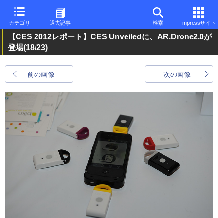
カテゴリ
過去記事
検索
Impressサイト
【CES 2012レポート】CES Unveiledに、AR.Drone2.0が
登場
(18/23)
前の画像
次の画像