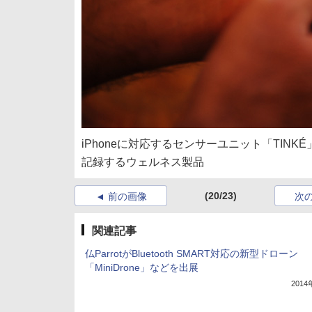
iPhoneに対応するセンサーユニット「TI
記録するウェルネス製品
(20/23)
前の画像
次
関連記事
仏ParrotがBluetooth SMART対応の新型ドローン
「MiniDrone」などを出展
201