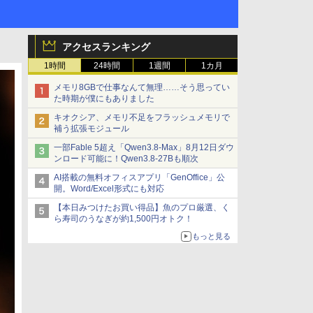
アクセスランキング
1時間
24時間
1週間
1カ月
メモリ8GBで仕事なんて無理……そう思ってい
た時期が僕にもありました
キオクシア、メモリ不足をフラッシュメモリで
補う拡張モジュール
一部Fable 5超え「Qwen3.8-Max」8月12日ダウ
ンロード可能に！Qwen3.8-27Bも順次
AI搭載の無料オフィスアプリ「GenOffice」公
開。Word/Excel形式にも対応
【本日みつけたお買い得品】魚のプロ厳選、く
ら寿司のうなぎが約1,500円オトク！
もっと見る