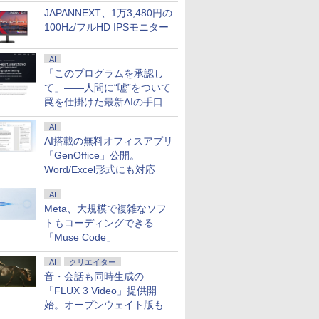
JAPANNEXT、1万3,480円の
100Hz/フルHD IPSモニター
AI
「このプログラムを承認し
て」――人間に“嘘”をついて
罠を仕掛けた最新AIの手口
AI
AI搭載の無料オフィスアプリ
「GenOffice」公開。
Word/Excel形式にも対応
AI
Meta、大規模で複雑なソフ
トもコーディングできる
「Muse Code」
AI
クリエイター
音・会話も同時生成の
「FLUX 3 Video」提供開
始。オープンウェイト版も計