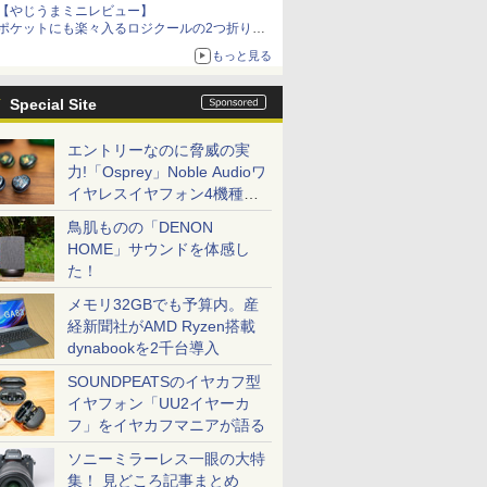
【やじうまミニレビュー】
ポケットにも楽々入るロジクールの2つ折りマ
ウス「Mobi Fold」。その気になるギミックと
もっと見る
は？
Special Site
エントリーなのに脅威の実
力!「Osprey」Noble Audioワ
イヤレスイヤフォン4機種を
一気に聴く
鳥肌ものの「DENON
HOME」サウンドを体感し
た！
メモリ32GBでも予算内。産
経新聞社がAMD Ryzen搭載
dynabookを2千台導入
SOUNDPEATSのイヤカフ型
イヤフォン「UU2イヤーカ
フ」をイヤカフマニアが語る
ソニーミラーレス一眼の大特
集！ 見どころ記事まとめ