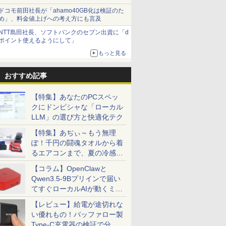
ドコモ前田社長が「ahamo40GB化は検証のた
め」、料金値上げへの考え方にも言及
NTT島田社長、ソフトバンクのセブン出資に「d
ポイント使えるようにして」
もっと見る
おすすめ記事
【特集】あなたのPCスペッ
クにドンピシャな「ローカル
LLM」の選び方と快適化テク
【特集】あぢぃ～もう無理
ぽ！千円の闘魂タオルから着
るエアコンまで、夏の冷感グ
ッズ一挙紹介
【コラム】OpenClawと
Qwen3.5-9Bプリインで届い
てすぐローカルAIが動くミニ
PC「SER9 Pro」
【レビュー】給電が途切れな
い優れもの！バッファロー製
Type-C充電器の検証で分か