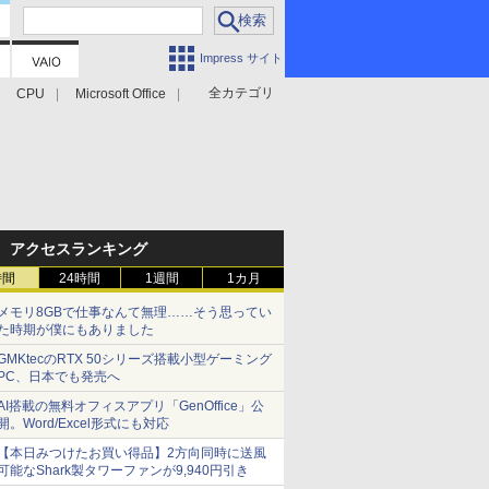
Impress サイト
全カテゴリ
CPU
Microsoft Office
アクセスランキング
時間
24時間
1週間
1カ月
メモリ8GBで仕事なんて無理……そう思ってい
た時期が僕にもありました
GMKtecのRTX 50シリーズ搭載小型ゲーミング
PC、日本でも発売へ
AI搭載の無料オフィスアプリ「GenOffice」公
開。Word/Excel形式にも対応
【本日みつけたお買い得品】2方向同時に送風
可能なShark製タワーファンが9,940円引き