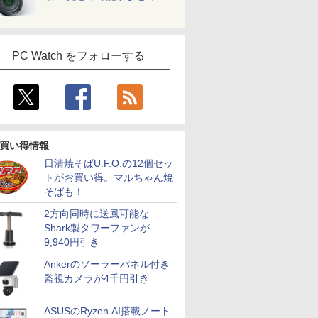
PC Watch をフォローする
買い得情報
日清焼そばU.F.O.の12個セッ
トがお買い得。マルちゃん焼
そばも！
2方向同時に送風可能な
Shark製タワーファンが
9,940円引き
Ankerのソーラーパネル付き
監視カメラが4千円引き
ASUSのRyzen AI搭載ノート