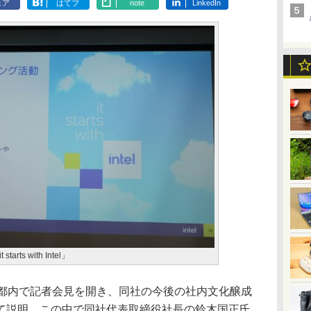
ェア
はてブ
note
LinkedIn
ts with Intel」
、都内で記者会見を開き、同社の今後の社内文化醸成
て説明。この中で同社代表取締役社長の鈴木国正氏