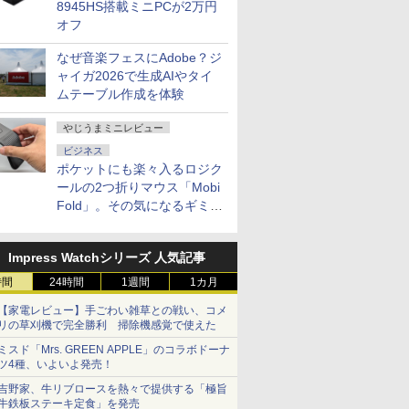
8945HS搭載ミニPCが2万円
オフ
なぜ音楽フェスにAdobe？ジ
ャイガ2026で生成AIやタイ
ムテーブル作成を体験
やじうまミニレビュー
ビジネス
ポケットにも楽々入るロジク
ールの2つ折りマウス「Mobi
Fold」。その気になるギミッ
クとは？
Impress Watchシリーズ 人気記事
時間
24時間
1週間
1カ月
【家電レビュー】手ごわい雑草との戦い、コメ
リの草刈機で完全勝利 掃除機感覚で使えた
ミスド「Mrs. GREEN APPLE」のコラボドーナ
ツ4種、いよいよ発売！
吉野家、牛リブロースを熱々で提供する「極旨
牛鉄板ステーキ定食」を発売