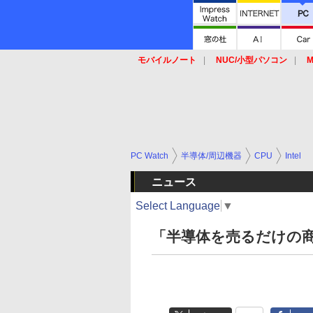
モバイルノート
NUC/小型パソコン
M
SSD
キーボード
マウス
PC Watch
半導体/周辺機器
CPU
Intel
ニュース
Select Language
▼
「半導体を売るだけの