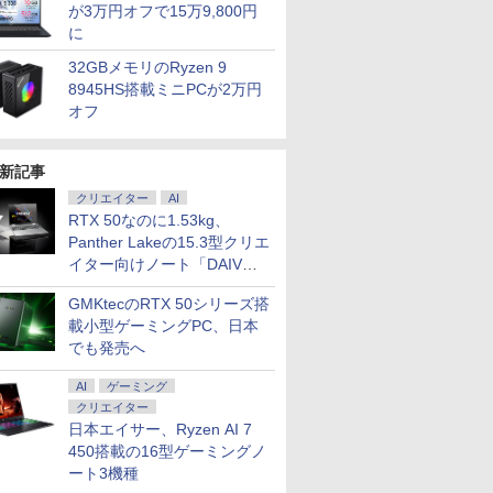
が3万円オフで15万9,800円
に
32GBメモリのRyzen 9
8945HS搭載ミニPCが2万円
オフ
新記事
クリエイター
AI
RTX 50なのに1.53kg、
Panther Lakeの15.3型クリエ
イター向けノート「DAIV
Z5」
GMKtecのRTX 50シリーズ搭
載小型ゲーミングPC、日本
でも発売へ
AI
ゲーミング
クリエイター
日本エイサー、Ryzen AI 7
450搭載の16型ゲーミングノ
ート3機種