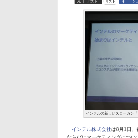
ポスト
リスト
シ
インテルの新しいスローガン「it star
インテル株式会社
は8月1日
ならびにマーケティングについ