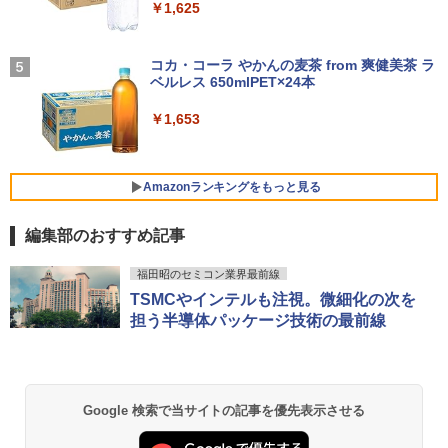
付き 防水 タッチ式音量調整 スポーツ/通勤/通
￥1,625
【ポイント10倍】美品 HP 400 G6 SF 9
FHD ポータブルモニター IPS液晶パネル
4
学/WEB会議(ホワイト)
￥23,800
世代 Core i5 9500 メモリ8GB 16GB 32
薄型 軽量 持ち運び 壁掛けに対応 Switc
GB 新品M.2SSD256GB 512GB office付
h/PS3/PS4/PS5/Xbox One/PC/スマホ/U
On My Road (Stadium ver.)
SWAN-白鳥ー完結記念プレミアムセット
5
￥1,964
き デスクトップパソコン 中古パソコン P
SBType-C/標準HDMI対応【選べる種
[ 有吉 京子 ]
コカ・コーラ やかんの麦茶 from 爽健美茶 ラ
C Windows11 pro Win11 3画面 PC 800
類】タッチ/ケース付き/4Kタイプ
ベルレス 650mlPET×24本
￥250
【1500円OFFクーポン】【タッチパネル
600 G5 G4 モニタ セット オフィス 2024
4
￥21,534
&WEBカメラ搭載】ノートパソコン 2in1
搭載 選択可 8世代 10世代 DELL 1311a
Xiaomi シャオミ REDMI Buds 8 Lite ワイヤ
￥8,980
￥1,653
タブレットPC 13.3インチ SSD128GB メ
レスイヤホン Bluetooth 5.4 ノイズキャンセ
モリ8GB Core i3 第8世代 Microsoft Off
リング ANC 36時間再生
￥35,860
ice付き Windows11 東芝 dynabook D8
3 ノートパソコン 中古 PC パソコン 中古
￥2,980
モバイルモニター 10.5インチ FHD1280P
Amazonランキングをもっと見る
5
ノートPC 中古ノート 最大SSD512GB
モバイルディスプレイ 高輝度400nits 10
「楽天ランキング1位」 デスクトップパ
0%sRGB 超軽量260g 極細ベゼル ポータ
5
￥24,800
編集部のおすすめ記事
ソコン Windows11 Office付き パソコン
ブルモニター IPSパネル HDR対応 USB T
新品｜インテル 第14世代 Core i5-4590 i
ype-C/mini HDMI接続可 ゲーム機/携帯
薬屋のひとりごと 17巻 (デジタル版ビッグガ
5 i7-14700F｜ SSD 256GB～2TB｜メモ
電話/PC/Mac対応
福田昭のセミコン業界最前線
ンガンコミックス)
リ 8～64GB DDR4/5｜ デスクトップPC
TSMCやインテルも注視。微細化の次を
【中古】【モニターにムラあり・激安ご
2年保証 激安 高性能 ゲーム 本体のみ PC
￥8,999
5
担う半導体パッケージ技術の最前線
￥770
奉仕】 ノートパソコン / DELL Latitude
高スペッ 初期設定済み
3520 / 第11世代Corei5 / SSD256GB / メ
モリー8GB / Windows11 / USB / micro
￥45,700
SD / type-C / Bluetooth / HDMI / ACア
ダプター / MS-office搭載
異世界居酒屋「のぶ」(22) (角川コミックス・
Google 検索で当サイトの記事を優先表示させる
エース)
￥29,800