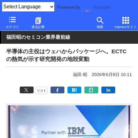
Powered by
Translate
PC Watch
市場
技術
その他
カテゴリ
過去記事
検索
Impressサイト
福田昭のセミコン業界最前線
半導体の主役はウェハからパッケージへ。ECTC
の熱気が示す研究開発の地殻変動
福田 昭
2026年6月8日 10:11
リスト