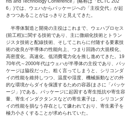
nts and Technology Conference」(略称は「ECTC 202
6」)では、ウェハからパッケージへの「主役交代」が起
きつつあることがはっきりと見えてきた。
半導体製造と開発の主役はこれまで、ウェハプロセス
(前工程)に関する技術であり、主に微細化技術とトラン
ジスタ技術と配線技術、そしてこれらに付随する要素技
術の改良が半導体の性能向上、つまり回路の大規模化、
高密度化、高速化、低消費電力化を推し進めてきた。19
70年代～2000年代はウェハが半導体の主役であり、パッ
ケージは脇役だった。粗く言ってしまうと、シリコンダ
イの性能を維持しつつ、温度や湿度、機械振動などの外
的な環境からダイを保護するための容器(まさに「パッケ
ージ」)である。パッケージに起因する寄生抵抗や寄生容
量、寄生インダクタンスなどの寄生素子は、シリコンダ
イの性能を損なう存在として嫌われており、寄生素子を
極力小さくすることが求められていた。