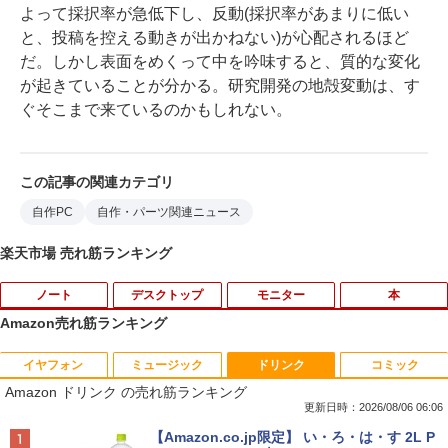
よって採択率が急低下し、反動(採択率があまりに低い
と、投稿を控える動きが出かねない)が心配されるほど
だ。しかし表面をめくって中を吟味すると、質的な変化
が起きていることが分かる。研究開発の地殻変動は、す
ぐそこまで来ているのかもしれない。
この記事の関連カテゴリ
自作PC
自作・パーツ関連ニュース
楽天市場 売れ筋ランキング
ノート
デスクトップ
モニター
本
Amazon売れ筋ランキング
イヤフォン
ミュージック
ドリンク
コミック
【8/05.8/10限定！お買い物マラソン×5の
【高速SSD128GB＋大容量HDD500GB】
HP ProDisplay P222va 液晶モニター 2
あさドラ！（10） （ビッグ コミックス
1
1
1
1
Amazon ドリンク の売れ筋ランキング
つく日｜ポイント最大49.5倍】【中古・
超小型・省スペース 中古デスクトップP
1.5インチワイド 黒 ブラック 1920×1080
〔スペシャル〕） [ 浦沢直樹 ]
本体のみ・コードあり・充電器付き】Le
C ミニPC 中古パソコン メモリ4GB Win
（フルHD）白色LEDバックライト VAパ
更新日時：2026/08/06 06:06
novo 300e Chromebook 2nd Gen 81M
dows11 Microsoft Office2024 Dell Opt
ネル ミニ D-sub VGA DisplayPort ディ
￥990
Anker Soundcore P40i オフホワイト
BRUCE WAYNE feat. Flo Milli, ATL Jacob
【Amazon.co.jp限定】 い・ろ・は・す 2L P
B0034JP Bランク【日曜日以外即日発
iPlex 3070 第9世代 Core i3-9100T 無線
スプレイ【中古】