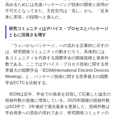
高めるためには先進パッケージング技術の開発と採用が
不可欠となってきた。主役交代は「兆し」から、「近未
来に実現」の段階へと進んだ。
研究コミュニティはデバイス・プロセスとパッケージ
ともに活発さを増す
「ウェハからパッケージ」への流れを定量的に示すの
は、研究開発コミュニティの動きだろう。具体的には、
各コミュニティを代表する国際学会の開催規模と発表件
数である。ここではデバイス・プロセス技術に関する世
界最大の国際学会「IEDM(International Electron Devices
Meeting)」と、パッケージ技術に関する世界最大の国際
学会ECTCを比較する。
IEDMは近年、学会での発表を目指して応募した論文の
投稿件数が急激に増加している。2025年開催の投稿件数
は923件で、2年連続で過去最多を更新した。投稿件数は
学会発表への意欲の現れであり、研究開発コミュティの