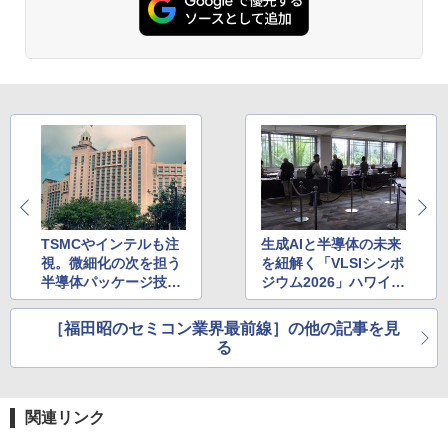
￥832
HUNTER×HUNTER モノクロ版 39 (ジャンプ
コミックスDIGITAL)
￥572
スーパーの裏でヤニ吸うふたり 9巻 (デジタル
版ビッグガンガンコミックス)
TSMCやインテルも注
生成AIと半導体の未来
￥810
視。微細化の次を担う
を紐解く「VLSIシンポ
半導体パッケージ技術
ジウム2026」ハワイで
の最前線
開催
ONE PIECE モノクロ版 115 (ジャンプコミッ
［福田昭のセミコン業界最前線］の他の記事を見
クスDIGITAL)
る
￥594
関連リンク