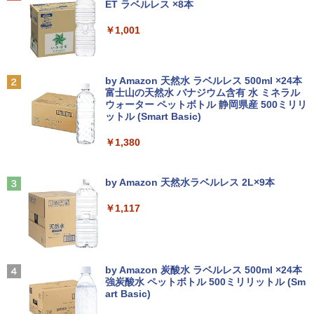
[Explicit]
ET ラベルレス ×8本
送】【送料無料】
LAN USB3.0
￥5,990
￥4,400
￥250
￥1,001
￥5,380
￥22,980
路傍のフジイ（7） （ビッグ コミック
2
ス） [ 鍋倉夫 ]
JAPANNEXT｜ジャパンネクスト モニタ
2
Anker Soundcore P31i ブラック
BRUCE WAYNE feat. Flo Milli, ATL Jacob
by Amazon 天然水 ラベルレス 500ml ×24本
MS限定クーポンあり! 高性能 第10世代 C
Dell OptiPlex 3050 SFF 第7世代 Core i
ーアームガス式液晶ディスプレイアーム
￥880
2
2
[Explicit]
富士山の天然水 バナジウム含有 水 ミネラル
eleron CPUにアップグレード中! 中古ノ
5 メモリ16GB SSD 512GB Office付き H
15-32インチ対応 耐荷重2-6.5kg 3軸 垂
ウォーター ペットボトル 静岡県産 500ミリリ
￥4,990
ートパソコン Windows11 SSD換装対応
DMI Windows11 デスクトップパソコン
直 水平 多関節 JN-GB12SV JN-GB12SV
ットル (Smart Basic)
￥250
中古パソコン ノート Windows11 おまか
中古パソコン
JN-GB12SV
せパソコン 無線LAN DVDドライブ Offic
￥1,380
e付き ノートパソコン 中古 パソコン ノ
￥32,800
￥5,437
ミウラ折り小冊子付き 宇宙兄弟（46）
3
ートPC
特装版 （講談社キャラクターズA） [ 小
Anker Soundcore Liberty 5 ミッドナイトブ
On My Road (Stadium ver.)
山 宙哉 ]
ラック
by Amazon 天然水ラベルレス 2L×9本
￥19,800
￥250
￥2,139
【マラソンセール期間中ポイント5倍】中
HP フレームレス モニター 23.8インチ P
3
3
￥14,990
￥1,117
古デスクトップパソコン 第10世代 Core i
24v G4 IPSパネル フルHD HDMI VGA 中
5 メモリ8GB SSD500GB DVDマルチ Wi
古モニター
【1500円OFFクーポン】ノートパソコン
ndows11 NEC Mate MRT29L-7 初期設
3
中古パソコン 12.1インチ SSD256GB メ
定済 すぐ使える 送料無料 90日保証
￥7,700
自分の思いを言葉にする こどもアウトプ
4
モリ8GB Corei5 8世代 Microsoft Office
【2026年アップグレード版】AOKIMI ワイヤ
BUGS LIFE
ット図鑑 [ 樺沢 紫苑 ]
付き Windows11 Panasonic レッツノー
レスイヤホン bluetooth イヤホン V12 小型
by Amazon 炭酸水 ラベルレス 500ml ×24本
￥33,980
ト Let's note CF-SV7 中古ノートパソコ
軽量 ブルートゥースHi-Fi 最大36時間再生 ぶ
強炭酸水 ペットボトル 500ミリリットル (Sm
￥250
￥1,650
ン 軽量 ノートパソコン 薄型 パソコン 中
るーとゅーす コードレス ENCノイズキャン
art Basic)
モバイルモニター 15.6インチ InnoView
4
古PC 中古ノート SSD1TB
セリング 自動ペアリング Type-C充電 マイク
モバイルディスプレイ 自立型 1920*1080