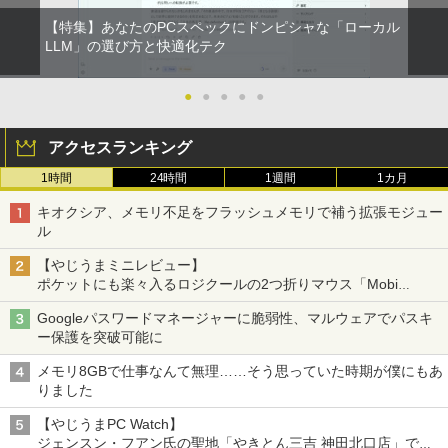
【特集】あなたのPCスペックにドンピシャな「ローカル
LLM」の選び方と快適化テク
●
●
●
●
●
アクセスランキング
1時間
24時間
1週間
1カ月
キオクシア、メモリ不足をフラッシュメモリで補う拡張モジュー
ル
【やじうまミニレビュー】
ポケットにも楽々入るロジクールの2つ折りマウス「Mobi
Fold」。その気になるギミックとは？
Googleパスワードマネージャーに脆弱性、マルウェアでパスキ
ー保護を突破可能に
メモリ8GBで仕事なんて無理……そう思っていた時期が僕にもあ
りました
【やじうまPC Watch】
ジェンスン・フアン氏の聖地「やきとん三吉 神田北口店」で