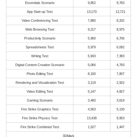
Essentials Scenario
9,852
9,783
App Start-up Test
13,170
12,721
Video Conferencing Test
7,880
8,202
Web Browsing Tset
9,217
8,975
Productivity Scenario
5,960
6,706
Spreadsheets Test
5,979
6,092
Writing Test
5,943
7,383
Digital Content Creation Scenario
5,066
4,793
Photo Editing Test
8,100
7,807
Rendering and Visualization Test
3,119
2,922
Video Editing Test
5,147
4,827
Gaming Scenario
3,460
3,619
Fire Strike Graphics Test
4,563
5,130
Fire Strike Physics Test
13,438
9,953
Fire Strike Combined Test
1,527
1,447
3DMark