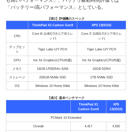
も高いパフォーマンス」、バッテリ駆動時間評価では
「バッテリー/高パフォーマンス」としている。
【表2】評価機のスペック
ThinkPad X1 Carbon Gen9
XPS 13(9310)
Core i5-1145G7(4コア/8スレ
Core i7-1165G7(4コア/8スレ
CPU
ッド)
ッド)
チップセッ
Tiger Lake-U/Y PCH
Tiger Lake-U/Y PCH
ト
GPU
Iris Xe Graphics(CPU内蔵)
Iris Xe Graphics(CPU内蔵)
メモリ
16GB LPDDR4x-4266
16GB DDR4
ストレージ
256GB NVMe SSD
1TB NVMe SSD
OS
Windows 10 Home 64bit
Windows 10 Home 64bit
【表3】基本ベンチマーク
ThinkPad X1
XPS
Carbon Gen9
13(9310)
PCMark 10 Extended
Overall
4,417
4,530