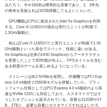
点だろう。今や16GBは標準的な容量であり、2、3年先
の将来を見据えれば32GB搭載してもよいくらいだ。
GPU機能はCPUに統合されたIntel Xe Graphicsを利用
する。Core i5-1145G7の場合は実行ユニットが80基で、
1.3GHz駆動だ。
例えばCore i7-1185G7だと実行ユニットが96基で1.35
GHz駆動といった具合でスペック、性能に違いがある。
Xe Graphicsは従来のUHD Graphicsからアーキテクチャ
を変更したことで3D性能が向上し、FPSタイトルを含む
ある程度のゲームを楽しめるようになっている。
ストレージはM.2 NVMeを採用し、評価機ではPCI Exp
ress 3.0 x4接続で256GBモデルを搭載していた。プラッ
トフォーム仕様としてはPCI Express 4.0 x4接続のより高
速なNVMe SSDにも対応しており、カスタマイズではそ
うしたオプションも提示されている。容量も512GBや1T
B、2TBと、必要な容量にカスタマイズすればよいだろ