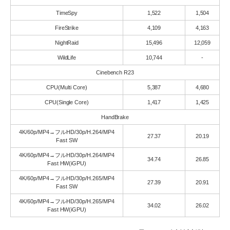
TimeSpy
1,522
1,504
FireStrike
4,109
4,163
NightRaid
15,496
12,059
WildLife
10,744
-
Cinebench R23
CPU(Multi Core)
5,387
4,680
CPU(Single Core)
1,417
1,425
HandBrake
4K/60p/MP4→フルHD/30p/H.264/MP4
27.37
20.19
Fast SW
4K/60p/MP4→フルHD/30p/H.264/MP4
34.74
26.85
Fast HW(iGPU)
4K/60p/MP4→フルHD/30p/H.265/MP4
27.39
20.91
Fast SW
4K/60p/MP4→フルHD/30p/H.265/MP4
34.02
26.02
Fast HW(iGPU)