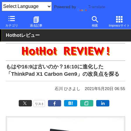
Powered by
Translate
PC Watch
パソコン/タブレット/スマートフォン
モバイルノート
カテゴリ
過去記事
検索
Impressサイト
Hothotレビュー
もはや16:9は古いのか？16:10に進化した
「ThinkPad X1 Carbon Gen9」の改良点を探る
石川 ひさよし
2021年5月20日 06:55
リスト