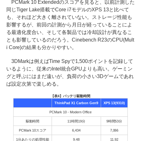
PCMark 10 Extendedのスコアを見ると、以前計測した
同じTiger Lake搭載でCore i7モデルのXPS 13と比べて
も、それほど大きく離されていない。ストレージ性能も
影響するが、前回の計測から月日が経っていることによ
る最適化度合い、そして各製品では冷却設計が異なるこ
とも影響しているのだろう。Cinebench R23のCPU(Mult
i Core)の結果も分かりやすい。
3DMarkは例えばTime Spyで1,500ポイントを記録して
いるように、従来のIntel統合GPUよりも高い。ゲーミン
グと呼ぶにはまだ遠いが、負荷の小さい3Dゲームであれ
ば設定次第で楽しめる。
【表4】バッテリ駆動時間
ThinkPad X1 Carbon Gen9
XPS 13(9310)
PCMark 10 - Modern Office
駆動時間
11時間19分
9時間53分
PCMark 10スコア
6,434
7,066
1分あたりの処理性能
9.48
11.92