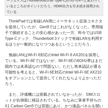
ーフェイスはThunderbolt(USB Type-C)が3から4へと変わって
いるところがポイントだろう。HDMI出力も引き続き採用され
ている
ThinkPadでは有線LAN用にイーサネット拡張コネクタ
を提供していたが、Gen9ではこれがなくなった。専用端
子で接続することの安心感があった一方、昨今ではUSB
Type-Cドック、Thunderbolt 3ドックで有線LANを利用す
るほうが一般的になりつつあるということだろう。
無線LANはWi-Fi 6対応のIntel Wi-Fi 6 AX201を採用し
ている。Wi-Fi 6Eではないが、Wi-Fi 6Eの6GHz帯はまだ
国内では未承認なので問題ない。ただし将来認証が通る
可能性を考えると、Wi-Fi 6E対応のIntel Wi-Fi 6E AX210
をオプションとして提供してくれたならよりよかっただ
ろう。
また、評価機には搭載されていなかったが、SIMスロ
ットが右側面に移設されている。ちなみに筆者手持ちの
X1 Carbon Gen5では背面にあり、かつ液晶パネルを開い