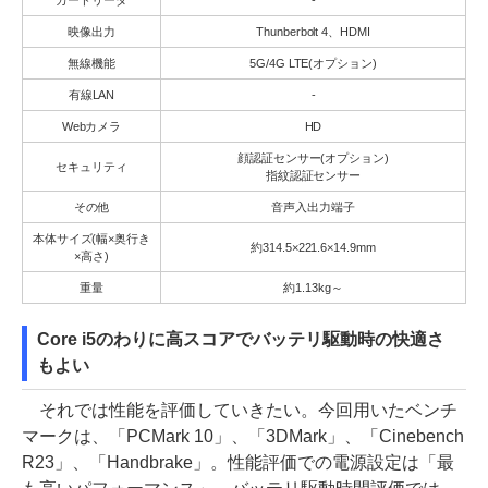
映像出力
Thunberbolt 4、HDMI
無線機能
5G/4G LTE(オプション)
有線LAN
-
Webカメラ
HD
顔認証センサー(オプション)
セキュリティ
指紋認証センサー
その他
音声入出力端子
本体サイズ(幅×奥行き
約314.5×221.6×14.9mm
×高さ)
重量
約1.13kg～
Core i5のわりに高スコアでバッテリ駆動時の快適さ
もよい
それでは性能を評価していきたい。今回用いたベンチ
マークは、「PCMark 10」、「3DMark」、「Cinebench
R23」、「Handbrake」。性能評価での電源設定は「最