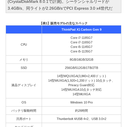
(CrystalDiskMark 8.0.1で計測)。シーケンシャルリードが
3.4GB/s、同ライトが2.26GB/sでPCI Express 3.0 x4世代だ
【表1】販売モデルの主なスペック
ThinkPad X1 Carbon Gen 9
Core i7-1185G7
Core i7-1165G7
CPU
Core i5-1145G7
Core i5-1135G7
メモリ
8GB/16GB/32GB
SSD
256GB/512GB/1TB/2TB
14型WQUXGA(3,840×2,400ドット)
14型WUXGA(1,920×1,200ドット) 10点タッチ、
液晶ディスプレイ
Privacy Guard対応
14型WUXGA 10点タッチ対応
14型WUXGA
OS
Windows 10 Pro
バッテリ駆動時間
約26時間
汎用ポート
Thunberbolt 4/USB 4×2、USB 3.0×2
カードリーダ
-