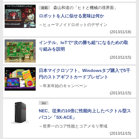
森山和道の「ヒトと機械の境界面」
連載
ロボットを人に似せる意味は何か
～ヒューマノイドロボットのデザイン
(2013/11/18)
インテル、IoTで“次の勝ち組”になるための取
り組みを説明
(2013/11/15)
日本マイクロソフト、Windowsタブ購入で5千
円のストアギフトカードプレゼント
～年末年始のキャンペーン
(2013/11/15)
.biz
NEC、従来の10倍に性能向上したベクトル型ス
パコン「SX-ACE」
～世界一のコア性能とコアメモリ帯域
(2013/11/15)