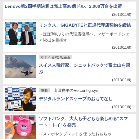
Lenovo第2四半期決算は売上高98億ドル、2,900万台を出荷
(2013/11/8)
リンクス、GIGABYTEと正規代理店契約を締結
～ほぼ3年ぶりの代理店復帰へ、マザーボードシェ
アNo.1を目指す
(2013/11/8)
やじうまPC Watch
スイス人飛行家、ジェットパックで富士山を飛
ぶ
(2013/11/8)
山田祥平のRe:config.sys
連載
デジタルランドスケープのおもてなし
(2013/11/8)
ソフトバンク、大人も子どもも楽しめる“スマ
ート・トイ”を発売
～スマホやタブレットを使ったおもちゃ