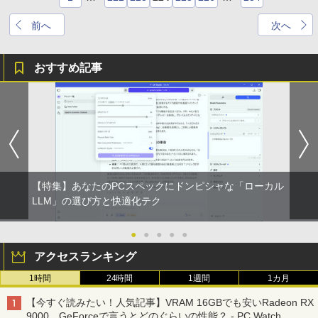
前へ
次へ
おすすめ記事
【特集】あなたのPCスペックにドンピシャな「ローカル
LLM」の選び方と快適化テク
●
●
●
●
●
アクセスランキング
1時間
24時間
1週間
1カ月
【今すぐ読みたい！人気記事】VRAM 16GBでも安いRadeon RX
9000、GeForceで言うとどのぐらいの性能？ - PC Watch