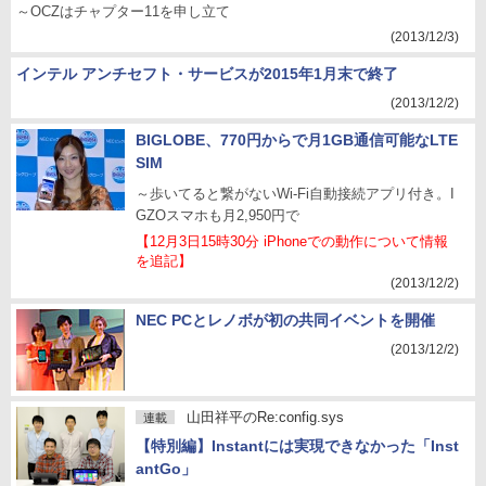
～OCZはチャプター11を申し立て
(2013/12/3)
インテル アンチセフト・サービスが2015年1月末で終了
(2013/12/2)
BIGLOBE、770円からで月1GB通信可能なLTE
SIM
～歩いてると繋がないWi-Fi自動接続アプリ付き。I
GZOスマホも月2,950円で
【12月3日15時30分 iPhoneでの動作について情報
を追記】
(2013/12/2)
NEC PCとレノボが初の共同イベントを開催
(2013/12/2)
山田祥平のRe:config.sys
連載
【特別編】Instantには実現できなかった「Inst
antGo」