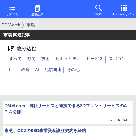
カテゴリ
過去記事
検索
Impressサイト
PC Watch
市場
市場 関連記事
絞り込む
すべて
動向
技術
セキュリティ
サービス
スパコン
IoT
教育
AI
配信関連
その他
DMM.com、自社サービスと連携できる3DプリントサービスのA
PIを公開
(2013/12/4)
東芝、OCZのSSD事業資産譲渡契約を締結