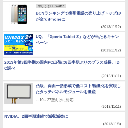
やじうまPC Watch
BCNランキングで携帯電話の売り上げトップ10
が全てiPhoneに
(2013/11/12)
UQ、「Xperia Tablet Z」などが当たるキャン
ペーン
(2013/11/12)
2013年第3四半期の国内PC出荷は6四半期ぶりのプラス成長、ID
C調べ
(2013/11/11)
凸版、両面一括形成で低コスト/軽量化を実現し
たタッチパネルモジュールを量産
～10～27型向けに対応
(2013/11/11)
NVIDIA、2四半期連続で減収減益に
(2013/11/8)