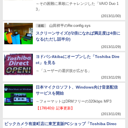
～その困難に果敢にチャレンジした「VAIO Duo 1
3」
(2013/11/30)
山田祥平のRe:config.sys
連載
スクリーンサイズが2倍になれば満足度は4倍に
なる(ただし話半分)
(2013/11/29)
ヨドバシAkibaにオープンした「Toshiba Dire
ct」を見る
～「ユーザーの選択肢が広がる」
(2013/11/29)
日本マイクロソフト、Windows向け音楽配信
サービスを開始
～フォーマットはDRMフリーの320kbps MP3
【17時40分 記事更新】
(2013/11/28)
ビックカメラ有楽町店に東芝直販PCショップ「Toshiba Direc