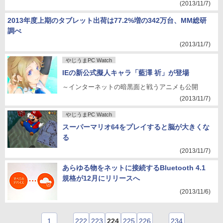
(2013/11/7)
2013年度上期のタブレット出荷は77.2%増の342万台、MM総研
調べ
(2013/11/7)
やじうまPC Watch
IEの新公式擬人キャラ「藍澤 祈」が登場
～インターネットの暗黒面と戦うアニメも公開
(2013/11/7)
やじうまPC Watch
スーパーマリオ64をプレイすると脳が大きくな
る
(2013/11/7)
あらゆる物をネットに接続するBluetooth 4.1
規格が12月にリリースへ
(2013/11/6)
1
…
222
223
224
225
226
…
234