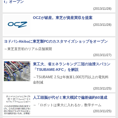
t」オープン
(2013/11/28)
OCZが破産。東芝が資産買収を提案
(2013/11/28)
ヨドバシAkibaに東芝製PCのカスタマイズショップをオープン
～東芝直営初のリアル店舗展開
(2013/11/27)
東工大、省エネランキング二冠の油浸スパコン
「TSUBAME-KFC」を解説
～TSUBAME 2.5は年換算1,000万円以上の電気料
金削減
(2013/11/25)
人工頭脳が代ゼミ東大模試で偏差値約60達成
～「ロボットは東大に入れるか」数学チーム
(2013/11/25)