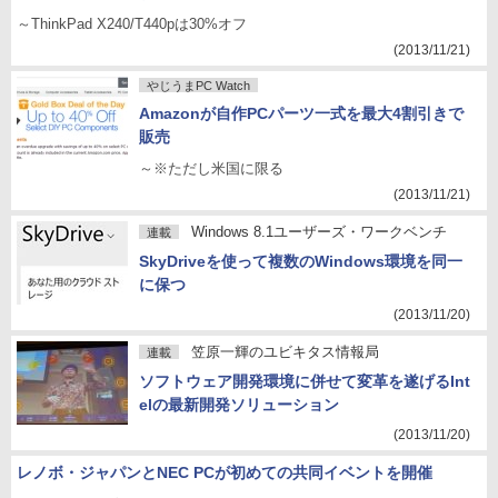
～ThinkPad X240/T440pは30%オフ
(2013/11/21)
やじうまPC Watch
Amazonが自作PCパーツ一式を最大4割引きで
販売
～※ただし米国に限る
(2013/11/21)
Windows 8.1ユーザーズ・ワークベンチ
連載
SkyDriveを使って複数のWindows環境を同一
に保つ
(2013/11/20)
笠原一輝のユビキタス情報局
連載
ソフトウェア開発環境に併せて変革を遂げるInt
elの最新開発ソリューション
(2013/11/20)
レノボ・ジャパンとNEC PCが初めての共同イベントを開催