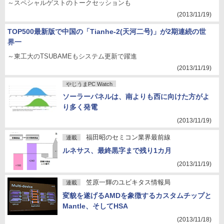
～スペシャルゲストのトークセッションも
(2013/11/19)
TOP500最新版で中国の「Tianhe-2(天河二号)」が2期連続の世
界一
～東工大のTSUBAMEもシステム更新で躍進
(2013/11/19)
やじうまPC Watch
ソーラーパネルは、南よりも西に向けた方がよ
り多く発電
(2013/11/19)
福田昭のセミコン業界最前線
連載
ルネサス、最終黒字まで残り1カ月
(2013/11/19)
笠原一輝のユビキタス情報局
連載
変貌を遂げるAMDを象徴するカスタムチップと
Mantle、そしてHSA
(2013/11/18)