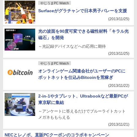
やじうまPC Watch
Surfaceがグラチャンで日本男子バレーを支援
(2013/11/25)
光の波面を90度可変できる磁性材料「キラル光
磁石」を開発
～光記録デバイスなどへの応用に期待
(2013/11/25)
やじうまPC Watch
オンラインゲーム関連会社がユーザーのPCに
ボットネットを仕込みBitcoinを荒稼ぎ
(2013/11/22)
2-in-1やタブレット、Ultrabookなど最新PCが
東京駅に集結
～アンケートに答えるだけでブルーライトカット
メガネももらえる
(2013/11/21)
NECとレノボ、直販PCクーポンのコラボキャンペーン