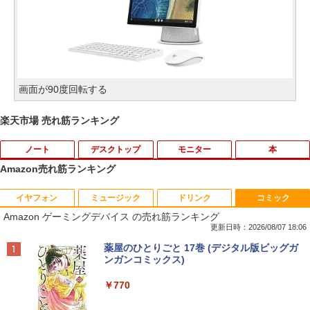
画面が90度回転する
楽天市場 売れ筋ランキング
ノート
デスクトップ
モニター
本
Amazon売れ筋ランキング
イヤフォン
ミュージック
ドリンク
コミック
【期間限定 ポイントUP＆クーポン配
【今だけ】全品ポイント10倍 お買い物マ
R090-DELL E2220H 21.5インチ 液晶モ
アンダーニンジャ（18） 【電子書籍】[
1
1
1
1
Amazon ゲーミングデバイス の売れ筋ランキング
布】 Lenovo 500e Chromebook Gen 4
ラソン★8/4～8/11★中古パソコン デス
ニタ 1点 フルHD(1920x1080) DisplayP
花沢健吾 ]
s 2in1 ノートパソコン 83L5S00000 Chr
クトップPC FUJITSU ESPRIMO Q558/B
ort/VGA 応答速度:5ms ★送料無料★
更新日時：2026/08/07 18:06
omeOS N100 メモリ4GB eMMC64GB 1
Core i5 9500T メモリ8GB 中古SSD 2.5
【中古動作品】
￥792
Anker Soundcore P40i ブラック
BRUCE WAYNE feat. Flo Milli, ATL Jacob
【Amazon.co.jp限定】 い・ろ・は・す 2L P
薬屋のひとりごと 17巻 (デジタル版ビッグガ
1.6インチ タッチ対応 再生品Aランク
インチ256GB Windows11 Pro 64bit
[Explicit]
ET ラベルレス ×8本
ンガンコミックス)
【送料無料】【1年保証】
￥3,650
￥7,990
￥36,800
￥250
￥1,112
￥770
￥22,800
杖と剣のウィストリア（16） 【電子書
2