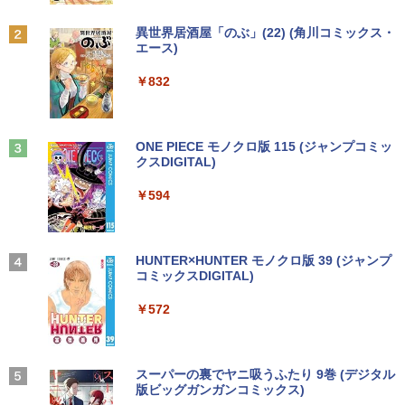
籍】[ 大森藤ノ ]
中古モニター | 液晶ディスプレイ | I-O D
2
中古ノートパソコン HP ProBook 450 G
ATA | LCD-AH241EDB-B-B | 23.8型ワイ
2
Anker Soundcore P31i ブラック
BRUCE WAYNE feat. Flo Milli, ATL Jacob
by Amazon 天然水 ラベルレス 500ml ×24本
異世界居酒屋「のぶ」(22) (角川コミックス・
5 G6 G7 G8 第10世代 Core i3/i5選択可
デスクトップパソコン デル DELL optipl
ドTFT 1920×1080(フルHD) | LEDバック
￥594
2
[Explicit]
富士山の天然水 バナジウム含有 水 ミネラル
エース)
Windows11 Pro Office 2024付き メモリ
ex 3070SF Micro 9世代 Core i5 メモリ8
ライト | スピーカー内蔵 2系統入力(VG
ウォーター ペットボトル 静岡県産 500ミリリ
￥5,990
16GB SSD512GB 15.6型 Webカメラ テ
GB 16GB SSD256GB HDMI office Win
A・HDMI) | VGAケーブル・電源ケーブ
ットル (Smart Basic)
￥250
￥832
ンキー 軽量 ビジネス 在宅勤務 学生向け
dows11 pro Win11 4K 対応 ミニPC デ
ル付属【30日保証】
スクトップパソコン デスクトップ PC 中
￥1,380
古パソコン 1186aR 10249091
￥24,980
￥6,280
町人Aは悪役令嬢をどうしても救いた
3
い〜どぶと空と氷の姫君〜 10【電子書
Anker Soundcore Liberty 5 ミッドナイトブ
On My Road (Stadium ver.)
ONE PIECE モノクロ版 115 (ジャンプコミッ
￥32,780
店共通特典イラスト付】 【電子書籍】[
ラック
クスDIGITAL)
by Amazon 天然水ラベルレス 2L×9本
目黒三吉 ]
￥250
送料無料 あす楽対応 即日発送 中古良品
【期間限定10%OFFクーポン 8/12 10時
3
3
￥14,990
￥594
￥1,117
￥726
フルHD対応WUXGA 12.1インチ Panaso
まで】 モニター 21.5型 液晶ディスプレ
nic Let's note CF-SZ6Z Windows11 七
Win11搭載 デスクトップパソコン ミニP
イ ベゼル ディスプレイ 液晶モニター PC
3
世代Core i7-7600U 16GB 爆速512GB-S
C miniPC 初心者向け Office付き Windo
モニター 壁掛け フリッカーレス FreeSy
SD カメラ 無線 Office付 Win11【ノート
ws11 初心者向け 初期設定済 省スペース
nc 21.5インチ 角度調節 FullHD ブルー
パソコン 中古パソコン 中古PC】（Wind
高さ4.4cm 軽量 モニター取り付け可 イ
ライトカット VAパネル VESAフル FHD
【2026年アップグレード版】AOKIMI ワイヤ
On My Road (Stadium ver.)
HUNTER×HUNTER モノクロ版 39 (ジャンプ
キングダム 80 （ヤングジャンプコミッ
4
ows10も対応可能 Win10）
ンテルCeleron メモリ8GB 高速SSD 256
ノングレア MAXZEN JM22CH02
レスイヤホン bluetooth イヤホン V12 小型
コミックスDIGITAL)
by Amazon 炭酸水 ラベルレス 500ml ×24本
クス） [ 原 泰久 ]
GB USB 3.0 HDMI 2画面同時出力可 無線
軽量 ブルートゥースHi-Fi 最大36時間再生 ぶ
強炭酸水 ペットボトル 500ミリリットル (Sm
￥250
機能 テレワーク 在宅勤務 パソコン
るーとゅーす コードレス ENCノイズキャン
art Basic)
￥28,589
￥9,480
￥572
￥770
セリング 自動ペアリング Type-C充電 マイク
付き 防水 タッチ式音量調整 スポーツ/通勤/通
￥39,800
￥1,625
学/WEB会議(ホワイト)
超得2,000円OFF&P5倍｜第8世代 office
ゲーミングモニター 21.5インチ PCモニ
BUGS LIFE
スーパーの裏でヤニ吸うふたり 9巻 (デジタル
4
4
￥1,964
付き｜楽天1位 三冠獲得｜豪華特典付き
ター 100Hz 5ms 1920×1080 FHD VAパ
版ビッグガンガンコミックス)
日本史探偵コナン 全12巻セット [ 青山
コカ・コーラ やかんの麦茶 from 爽健美茶 ラ
5
｜最大180日保証｜Core i5 第8世代｜中
【最新モデル】デスクトップパソコン 一
ネル ノングレア 非光沢 チルト調整 PCモ
剛昌 ]