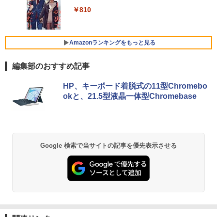
ベルレス 650mlPET×24本
4
￥250
古ノートパソコン Windows11 office付
体型 22型液晶 Core i5 高速CPU搭載 Wi
ニター simplus シンプラス SP-NMT21
￥810
き｜15.6型 テンキー付き｜ノートパソコ
ndows11 & Office付き メモリ8GB SSD
【送料無料】【レビューでモニタークリ
Xiaomi シャオミ REDMI Buds 8 Lite ワイヤ
￥12,936
￥2,009
ンWindows11 第8世代｜ノートパソコン
256GB Wi-Fi対応 USB3.0 一体型PC テ
ーナープレゼント】【メーカー1年保証】
レスイヤホン Bluetooth 5.4 ノイズキャンセ
｜パソコン｜PC｜中古PC
ンキー付きキーボード＆マウスプレゼン
リング ANC 36時間再生
ト付き 在宅勤務 テレワーク 家庭用 省ス
￥8,999
Amazonランキングをもっと見る
ペースPC
￥29,800
￥3,480
編集部のおすすめ記事
￥42,980
【新商品特価11699円！8/11 1:59迄】モ
5
【新品】【楽天1位！】ノートパソコン
バイルモニター 15.6インチ ポータブルモ
HP、キーボード着脱式の11型Chromebo
5
新品第13世代CPU搭載ノートPC Office
ニター モバイルディスプレイ 1920×108
okと、21.5型液晶一体型Chromebase
付きノートパソコン 初心者向け Window
Acer｜エイサー 超小型 デスクトップパ
0 フルHD IPSパネル 非光沢 HDR スピー
5
s11 初期設定済 Webカメラ zoom 日本語
ソコン RB102-N18U(Windows 11 Pro/I
カー内蔵 保護カバー付き 軽量 薄型 Type
キーボード 14.1型 Intel Celeron メモリ
ntel Processor N150/メモリ 8GB/SSD 2
-C ミニHDMI 在宅 テレワーク simplus
8GB SSD1TB(最大) 大容量バッテリービ
56GB) RB102-N18U
シンプラス SP-MBM156 【送料無料】
ジネス 大学生 プレゼント 学生向け
￥52,800
￥11,699
Google 検索で当サイトの記事を優先表示させる
￥29,800