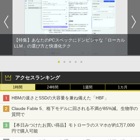
【特集】あなたのPCスペックにドンピシャな「ローカル
LLM」の選び方と快適化テク
●
●
●
●
●
アクセスランキング
1時間
24時間
1週間
1カ月
HBMの速さとSSDの大容量を兼ね備えた「HBF」
Claude Fable 5、格下モデルに回される不満が85%減。生物学の
質問で
【本日みつけたお買い得品】モトローラのスマホが約1万7,000
円で購入可能