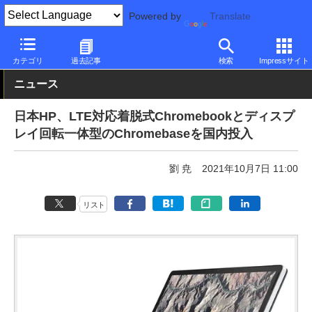
Powered by
Translate
PC Watch
パソコン/タブレット/スマートフォン
2in1
HP
カテゴリ
過去記事
検索
Impressサイト
ニュース
日本HP、LTE対応着脱式Chromebookとディスプ
レイ回転一体型のChromebaseを国内投入
劉 尭
2021年10月7日 11:00
リスト