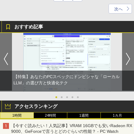
次へ
おすすめ記事
【特集】あなたのPCスペックにドンピシャな「ローカル
LLM」の選び方と快適化テク
●
●
●
●
●
アクセスランキング
1時間
24時間
1週間
1カ月
【今すぐ読みたい！人気記事】VRAM 16GBでも安いRadeon RX
9000、GeForceで言うとどのぐらいの性能？ - PC Watch