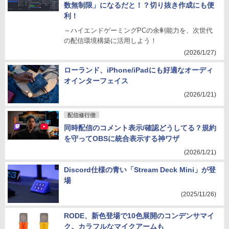
数無制限」になるだと！？切り抜き作成にも便
利！
～ハイエンドゲーミングPCの余剰能力を、次世代
の配信環境構築に活用しよう！
(2026/1/27)
ローランド、iPhone/iPadにも好適なオーディ
オインターフェイス
(2026/1/21)
配信修行僧
同時配信のコメント表示/確認どうしてる？規約
を守ってOBSに統合表示する神ワザ
(2026/1/21)
Discord仕様の青い「Stream Deck Mini」が登
場
(2025/11/26)
RODE、新色登場で10色展開のコンデンサマイ
ク。カラフルなマイクアームも