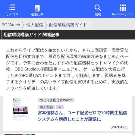
カテゴリ
過去記事
検索
Impressサイト
PC Watch
個人配信
配信環境構築ガイド
配信環境構築ガイド 関連記事
これからライブ配信を始めたい方から、さらに高画質・高音質な
配信を目指す方まで、最適な配信環境の構築方法をまとめたペー
ジです。予算に合わせたおすすめの配信機材セットやマイクの比
較、OBS Studioの初期設定マニュアル、ゲーム配信を快適に行
うためのPC選びのポイントまで詳しく解説します。視聴者を魅
了するクオリティの高いライブ配信を実現するための、実践的な
ノウハウを網羅しています。
やじうま配信者Watch
個人配信
AI
宮本佳林さん、コード記述ゼロで10時間生配信
システムを構築したことが話題に
(2026/8/3)