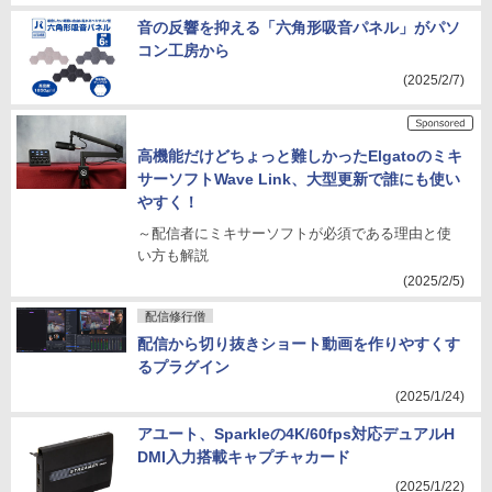
音の反響を抑える「六角形吸音パネル」がパソ
コン工房から
(2025/2/7)
高機能だけどちょっと難しかったElgatoのミキ
サーソフトWave Link、大型更新で誰にも使い
やすく！
～配信者にミキサーソフトが必須である理由と使
い方も解説
(2025/2/5)
配信修行僧
配信から切り抜きショート動画を作りやすくす
るプラグイン
(2025/1/24)
アユート、Sparkleの4K/60fps対応デュアルH
DMI入力搭載キャプチャカード
(2025/1/22)