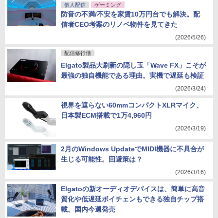
個人配信
ゲーミング
防音の不満/不安を家賃10万円台でも解決。配
信者CEO考案のリノベ物件を見てきた
(2026/5/26)
配信修行僧
Elgato製品大刷新の隠し玉「Wave FX」こそが
最強の独自機能である理由。実機で遅延も検証
(2026/3/24)
視界を遮らない60mmコンパクトXLRマイク、
日本製ECM搭載で1万4,960円
(2026/3/19)
2月のWindows UpdateでMIDI機器に不具合が
生じる可能性。回避策は？
(2026/3/16)
Elgatoの新オーディオデバイスは、簡単に高音
質化や低遅延ボイチェンもできる独自チップ搭
載。国内今週発売