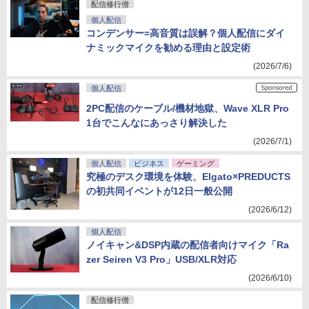
配信修行僧
個人配信
コンデンサー=高音質は誤解？個人配信にダイ
ナミックマイクを勧める理由と設定術
(2026/7/6)
個人配信
2PC配信のケーブル/機材地獄、Wave XLR Pro
1台でこんなにあっさり解決した
(2026/7/1)
個人配信
ビジネス
ゲーミング
究極のデスク環境を体験、Elgato×PREDUCTS
の初共同イベントが12日一般公開
(2026/6/12)
個人配信
ノイキャン&DSP内蔵の配信者向けマイク「Ra
zer Seiren V3 Pro」USB/XLR対応
(2026/6/10)
配信修行僧