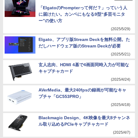
「ElgatoのPrompterって何だ？」っていう人
に届けたい。カンペにもなる9型“多芸モニタ
ー”の使い方
(2025/5/29)
Elgato、アプリ版Stream Deckを無料公開。た
だしハードウェア版のStream Deckが必要
(2025/5/21)
玄人志向、HDMI 4基で4画面同時入力が可能な
キャプチャカード
(2025/4/24)
AVerMedia、最大240fpsの録画が可能なキャ
プチャ「GC553PRO」
(2025/4/18)
Blackmagic Design、4K映像を最大8チャンネ
ル取り込めるPCIeキャプチャカード
(2025/4/7)