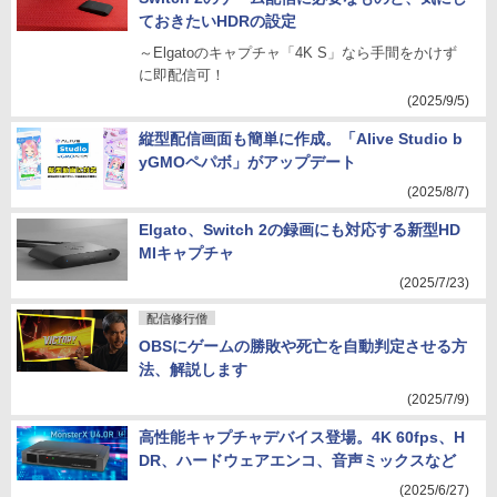
ておきたいHDRの設定
～Elgatoのキャプチャ「4K S」なら手間をかけず
に即配信可！
(2025/9/5)
縦型配信画面も簡単に作成。「Alive Studio b
yGMOペパボ」がアップデート
(2025/8/7)
Elgato、Switch 2の録画にも対応する新型HD
MIキャプチャ
(2025/7/23)
配信修行僧
OBSにゲームの勝敗や死亡を自動判定させる方
法、解説します
(2025/7/9)
高性能キャプチャデバイス登場。4K 60fps、H
DR、ハードウェアエンコ、音声ミックスなど
(2025/6/27)