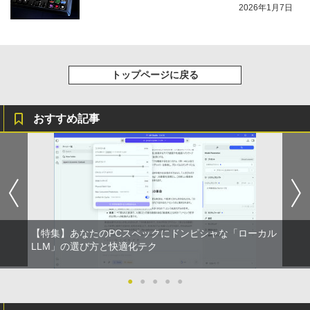
2026年1月7日
トップページに戻る
おすすめ記事
【特集】あなたのPCスペックにドンピシャな「ローカル
LLM」の選び方と快適化テク
●
●
●
●
●