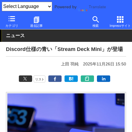
Powered by
Translate
PC Watch
市場
配信関連
機材
カテゴリ
過去記事
検索
Impressサイト
ニュース
Discord仕様の青い「Stream Deck Mini」が登場
上田 羽純
2025年11月26日 15:50
リスト