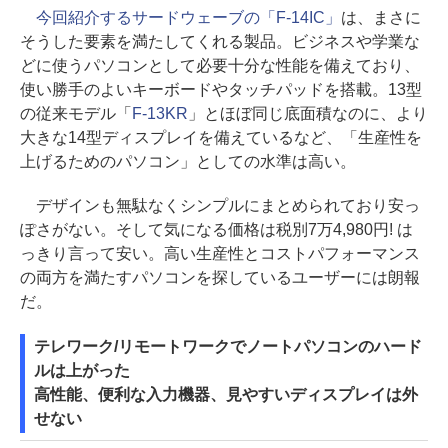
今回紹介するサードウェーブの「F-14IC」
は、まさに
そうした要素を満たしてくれる製品。ビジネスや学業な
どに使うパソコンとして必要十分な性能を備えており、
使い勝手のよいキーボードやタッチパッドを搭載。13型
の従来モデル「
F-13KR
」とほぼ同じ底面積なのに、より
大きな14型ディスプレイを備えているなど、「生産性を
上げるためのパソコン」としての水準は高い。
デザインも無駄なくシンプルにまとめられており安っ
ぽさがない。そして気になる価格は税別7万4,980円! は
っきり言って安い。高い生産性とコストパフォーマンス
の両方を満たすパソコンを探しているユーザーには朗報
だ。
テレワーク/リモートワークでノートパソコンのハード
ルは上がった
高性能、便利な入力機器、見やすいディスプレイは外
せない