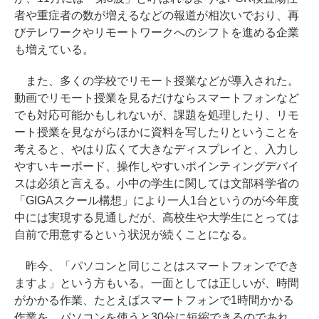
者や重症者の数が増えるなどの報道が相次いでおり、再
びテレワークやリモートワークへのシフトを進める企業
も増えている。
また、多くの学校でリモート授業などが導入された。
動画でリモート授業を見るだけならスマートフォンなど
でも対応可能かもしれないが、課題を処理したり、リモ
ート授業を見ながらほかに資料を写したりということを
考えると、やはり広くて大きなディスプレイと、入力し
やすいキーボード、操作しやすいポインティングデバイ
スは必須と言える。小中の学生に関しては文部科学省の
「GIGAスクール構想」により一人1台というのが今年度
中には実現する見通しだが、高校生や大学生にとっては
自前で用意するという状況が続くことになる。
昨今、「パソコンと同じことはスマートフォンででき
ますよ」という方もいる。一面としては正しいが、時間
がかかる作業、たとえばスマートフォンで1時間かかる
作業を、パソコンを使うと30分に短縮できるのであれ