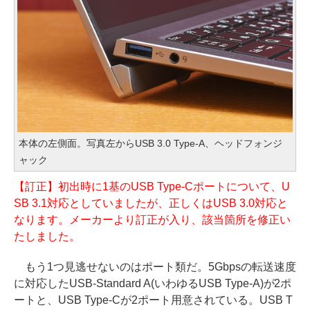
本体の左側面。写真左からUSB 3.0 Type-A、ヘッドフォンジ
ャック
【訂正】初出時に1基のUSB Type-Cポートについて、U
SB 3.1対応としていましたが、正しくはUSB 3.0対応と
なります。メーカーより訂正が入り、該当箇所を修正い
たしました。
もう1つ見逃せないのはポート類だ。5Gbpsの転送速度
に対応したUSB-Standard A(いわゆるUSB Type-A)が2ポ
ートと、USB Type-Cが2ポート用意されている。USB T