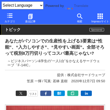
Powered by
Translate
PC Watch
パソコン/タブレット/スマートフォン
モバイルノート
カテゴリ
過去記事
検索
Impressサイト
トピック
あなたがパソコンでの生産性を上げる3要素は“性
能”、“入力しやすさ”、“見やすい画面”。全部そろ
って税別8万円切りってコスパ最高じゃない?
～ビジネスパーソン&学生の“一人1台”をかなえるサードウェ
ーブ「F-14IC」
提供：
株式会社サードウェーブ
笠原 一輝
写真: 若林 直樹
2020年12月7日 09:50
リスト