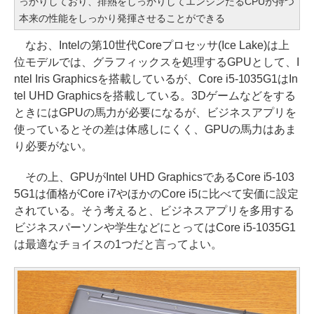
っかりしており、排熱をしっかりしてエンジンたるCPUが持つ
本来の性能をしっかり発揮させることができる
なお、Intelの第10世代Coreプロセッサ(Ice Lake)は上
位モデルでは、グラフィックスを処理するGPUとして、I
ntel Iris Graphicsを搭載しているが、Core i5-1035G1はIn
tel UHD Graphicsを搭載している。3Dゲームなどをする
ときにはGPUの馬力が必要になるが、ビジネスアプリを
使っているとその差は体感しにくく、GPUの馬力はあま
り必要がない。
その上、GPUがIntel UHD GraphicsであるCore i5-103
5G1は価格がCore i7やほかのCore i5に比べて安価に設定
されている。そう考えると、ビジネスアプリを多用する
ビジネスパーソンや学生などにとってはCore i5-1035G1
は最適なチョイスの1つだと言ってよい。