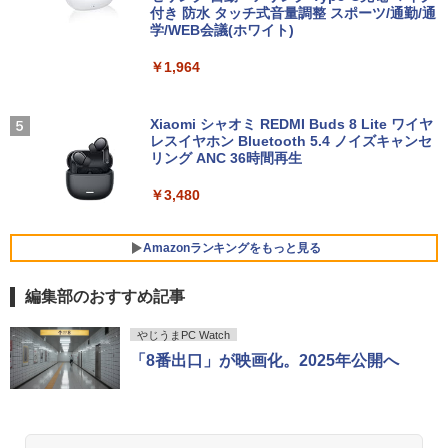
付き 防水 タッチ式音量調整 スポーツ/通勤/通
￥13,800
学/WEB会議(ホワイト)
￥12,800
バムとケロのカレンダー2027 [ 島田ゆか
5
￥1,964
]
JAPANNEXT｜ジャパンネクスト モバイ
4
ノートパソコン 極軽量約965g 富士通 LI
ル液晶ディスプレイ(10.5型/IPS/FHD+ 19
￥1,540
4
FEBOOK U748 14インチ 高性能第7世代
20×1280/60Hz/50ms)(シルバー) JN-MD-
Xiaomi シャオミ REDMI Buds 8 Lite ワイヤ
Core i5-7300U カメラ内蔵 メモリ最大16
IPS105FHDPR
レスイヤホン Bluetooth 5.4 ノイズキャンセ
GB SSD1TB 薄い軽い FHD液晶 type-C
リング ANC 36時間再生
WIFI Bluetooth Office付き 5GWIFI Blu
￥14,440
etooth最新MicrosoftOffice2024可 Win
￥3,480
dows11 中古ノートパソコン
￥16,500
【返品OK!条件付】マクスゼン PCモニタ
Amazonランキングをもっと見る
5
ー 27型 FHD 液晶 IPS 非光沢 MJM27IC0
1 Adaptive-Sync対応 FullHD 液晶ディ
編集部のおすすめ記事
スプレイ 27インチ パソコンモニター ノ
【1500円OFFクーポン】【DVDドライブ
ングレア フリッカーフリー 144Hz【KK9
5
BRUCE WAYNE feat. Flo Milli, ATL Jacob
【Amazon.co.jp限定】 い・ろ・は・す 2L P
薬屋のひとりごと 17巻 (デジタル版ビッグガ
&テンキー】ノートパソコン 中古パソコ
N0D18P】
やじうまPC Watch
[Explicit]
ET ラベルレス ×8本
ンガンコミックス)
ン 15.6インチ SSD256GB メモリ8GB C
「8番出口」が映画化。2025年公開へ
ore i3-8130U 第8世代 Microsoft Office
￥14,780
付き Windows11 東芝 dynabook B65
￥250
￥1,112
￥770
ノートパソコン 中古 PC パソコン 中古ノ
ートPC 最大SSD1TB 最大メモリ16GB