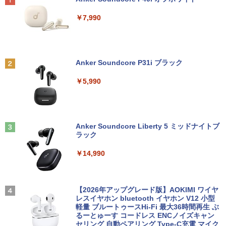
能 ACアダプタ付き 【中古品整備品】
古モニター /24型 ワイド 液晶モニター
【3ケ月保証】
￥7,990
￥5,980
￥6,480
[新品]サカモトデイズ SAKAMOTO DAY
2
S (1-28巻 最新刊) 全巻セット
価格重視訳あり ノートパソコン Office付
2
Anker Soundcore P31i ブラック
き 店長おまかせ 東芝 富士通 NEC DELL
＼500円OFFクーポンあり！／ モバイル
￥14,916
2
HP等 Celeron 初めてパソコンを使う方
モニター 15.6インチ 1080PフルHD ディ
￥5,990
や初心者向け メモリ4GB HDD320GBま
スプレイ VESA対応 コスパ デュアルモニ
たはSSD128GB Windows11/10 OS選択
ター サブモニター ゲーミングモニター
可 WiFi オフィス付き ノートPC 1ヶ月保
ポータブルモニター 外付けモニター リモ
証 中古パソコン 中古ノートパソコン【中
ートワーク IPS mini pc ミニPC 多デバ
東京卍リベンジャーズ 1〜31巻 全巻セ
3
古】
イス対応 ブラック
ット 蔦屋書店
Anker Soundcore Liberty 5 ミッドナイトブ
ラック
￥7,800
￥9,480
￥15,675
￥14,990
【中古】 富士通 LIFEBOOK A576 第6世
モニター 液晶モニター パソコンモニター
3
3
代Corei5 メモリ8GB SSD120GB SSD25
ゲーミングモニター PCモニター 液晶デ
魔女と傭兵（9） 【電子書籍】[ 宮木真人
4
6GB DVDROM テンキー搭載 15.6インチ
ィスプレイ 27インチ ディスプレイ フィ
【2026年アップグレード版】AOKIMI ワイヤ
]
大画面 無線LAN 中古パソコン ノート wi
リップス 27型 1920×1080/ HDMI D-Sub
レスイヤホン bluetooth イヤホン V12 小型
ndows11 中古PC ノートパソコン Wind
ブラック スピーカー：なし 5年間フル保
軽量 ブルートゥースHi-Fi 最大36時間再生 ぶ
￥792
ows10 パソコン ノートPC 中古品【あす
証 27E2N2100/11
るーとゅーす コードレス ENCノイズキャン
楽】
セリング 自動ペアリング Type-C充電 マイク