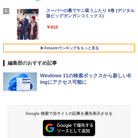
学/WEB会議(ホワイト)
￥51,505
MAXZEN ゲーミングモニター 23.8イン
4
チ 180Hz FHD (1920×1080) HDMI2.1 D
BUGS LIFE
スーパーの裏でヤニ吸うふたり 9巻 (デジタル
乙女ゲー世界はモブに厳しい世界です
5
￥1,964
MS Office 2024 H&B 搭載｜中古ノート
P1.4 sRGB128％ IPS Adaptive-Sync ブ
版ビッグガンガンコミックス)
コカ・コーラ やかんの麦茶 from 爽健美茶 ラ
4
【共和国編】 02 【電子書籍】[ 三
パソコン Windows11 Office付｜Dynab
ルーライトカット 非光沢 フリッカーフリ
ベルレス 650mlPET×24本
￥250
嶋 与夢 ]
ook B55M Core i5 第8世代 8265U メモ
【中古】HP Pro Mini 400 G9 Core i5-12
ー ホワイト MGM24CH01-F180 マクス
4
￥810
リ 8GB SSD 256GB 15.6型 WEBカメラ
500T メモリ16GB SSD256GB Windows
ゼン
Xiaomi シャオミ REDMI Buds 8 Lite ワイヤ
￥2,009
￥924
テンキー HDMI 無線 Wi-Fi 整備済み 新品
11Pro 省スペース 小型 デスクトップPC
レスイヤホン Bluetooth 5.4 ノイズキャンセ
無線マウス セキュリティソフト 無料プレ
リング ANC 36時間再生
￥12,980
ゼント
￥49,500
Amazonランキングをもっと見る
￥2,980
￥29,800
編集部のおすすめ記事
【2K 光沢パネル 超軽量470g】モバイル
5
【展示品・代引不可】 富士通 FUJITSU
モニター 14インチ 2K 2160x1440 3:2 ア
5
デスクトップPC FMV Desktop Fシリー
スペクト 100%sRGB 400cd/m? 光沢IPS
Windows 11の検索ボックスから新しいB
MS Office 2024 H&B 搭載｜14型 WEB
ズ F55-K1 23.8型/ Core i5-1235U/ メモ
パネル 色鮮やか 470g 超軽量 Type-C対
5
ingにアクセス可能に
カメラ 指紋認証 搭載モデル｜中古 ノー
リ 16GB/ SSD 512GB/ Windows 11/ 20
応 miniHDMI モニター サブディスプレイ
トパソコン Windows11 Office 付き｜D
24 Office付き/ 2025年1月モデル
テレワーク EVICIV
ell Latitude 5400｜Core i5 第8世代 以
降 1.60GHz 4コア 8スレッド メモリ 8G
￥149,800
￥12,999
B SSD 256GB｜中古パソコン 中古ノー
トパソコン 中古PC
Google 検索で当サイトの記事を優先表示させる
￥29,800