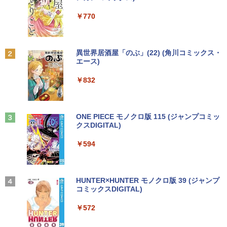
FU25-repc ノートPC 中古パソコン
o64bit
5/Switch/PC/スマホ対応
￥7,990
￥250
￥1,112
￥770
￥13,900
￥10,000
￥8,490
誤謬論入門[本/雑誌] 優れた議論の実践ガ
2
イド / T・エドワード・デイマー/著 小西
卓三/監訳 今村真由子/訳
Anker Soundcore P31i ブラック
BRUCE WAYNE feat. Flo Milli, ATL Jacob
by Amazon 天然水 ラベルレス 500ml ×24本
異世界居酒屋「のぶ」(22) (角川コミックス・
＼8月限定エントリーでP10倍／【中古】
【マラソンセール期間中ポイント5倍】中
Dell モニター 19インチ P1917S IPSパネ
2
2
2
[Explicit]
富士山の天然水 バナジウム含有 水 ミネラル
エース)
ノートパソコン windows11 office付き
古デスクトップパソコン 第8世代 Core i5
ル 1280x1024 スクエア HDMI USBハブ
￥3,520
ウォーター ペットボトル 静岡県産 500ミリリ
￥5,990
Lenovo レノボ ThinkPad L390 20NSS2
Windows11 高速SSD128GB メモリ8GB
高さ調整 中古ディスプレイ
ットル (Smart Basic)
￥250
￥832
5A00 Core i5 8世代 メモリー8GB 高速S
Type-C DisplayPort Lenovo ThinkStat
SD256GB 整備済み品 pc win11 os 中古
ion P330 初期設定済 すぐ使える 90日保
￥8,800
￥1,380
パソコン すぐ使える オフィス付きPC 送
証 送料無料
Aランクパーティを離脱した俺は、元教
3
料無料
え子たちと迷宮深部を目指す。（13）
Anker Soundcore Liberty 5 アプリコットピ
On My Road (Stadium ver.)
ONE PIECE モノクロ版 115 (ジャンプコミッ
￥12,980
【電子書籍】[ ユーリ ]
ンク
クスDIGITAL)
by Amazon 炭酸水 ラベルレス 500ml ×24本
￥22,770
【楽天1位!1,600円OFFクーポン 8/4 20:
3
強炭酸水 ペットボトル 500ミリリットル (Sm
￥250
00-8/11 01:59】Xiaomi Monitor A24i 20
￥792
art Basic)
￥-
￥594
26 ディスプレイ 1080P 23.8インチ 144
【エントリーでポイント100％還元のチ
Hzリフレッシュレート sRGB99% 1670
3
￥1,625
ノートパソコン Surface Pro 5 高性能第
ャンス】GMKtec ミニpc G3S【Intel N9
万色 300nits ΔE＜1 低ブルーライト 大
3
7世代Core i5-7300U WEBカメラ内蔵 Wi
5 DDR4 8GB 256GB/512GB SSD】 4コ
画面 TÜV認証 目にやさしい 調整可能な
★8月中旬発送予定★ 宇宙兄弟 全巻セ
4
ndows 11 Pro MS 0ffice 2024選択可 1
ア 4スレッド mini pc Windows11 Pro
スタンド VESA
【2026年アップグレード版】AOKIMI ワイヤ
On My Road (Stadium ver.)
HUNTER×HUNTER モノクロ版 39 (ジャンプ
ット（全46巻）
2.3型 2K液晶(2560x1440) Wi-Fi Mini-D
最大3.4GHz WIFI5 BT5.0 小型 M.2 2242
レスイヤホン bluetooth イヤホン V12 小型
コミックスDIGITAL)
by Amazon 天然水ラベルレス 2L×9本
P Bluetooth SurfaceConnect USB3.0
ミニパソコン 2画面 超静音 超軽量 高性
軽量 ブルートゥースHi-Fi 最大36時間再生 ぶ
￥12,580
￥250
￥41,225
能 みにpc nucbox 省エネ 小型 コンパク
るーとゅーす コードレス ENCノイズキャン
￥572
￥1,117
ト
セリング 自動ペアリング Type-C充電 マイク
￥24,890
付き 防水 タッチ式音量調整 スポーツ/通勤/通