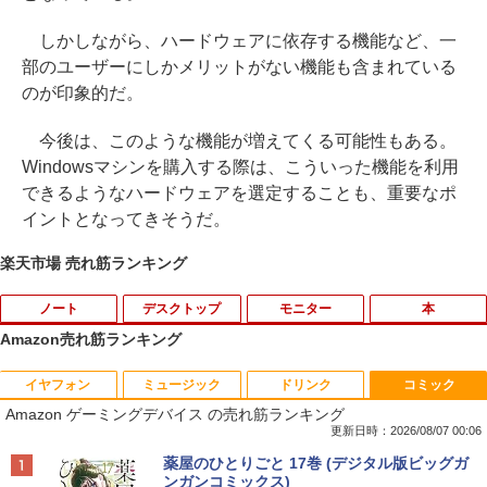
しかしながら、ハードウェアに依存する機能など、一
部のユーザーにしかメリットがない機能も含まれている
のが印象的だ。
今後は、このような機能が増えてくる可能性もある。
Windowsマシンを購入する際は、こういった機能を利用
できるようなハードウェアを選定することも、重要なポ
イントとなってきそうだ。
楽天市場 売れ筋ランキング
ノート
デスクトップ
モニター
本
Amazon売れ筋ランキング
イヤフォン
ミュージック
ドリンク
コミック
中古ノートパソコン 新生活セット 2026
【訳あり品】中古パソコン | NEC | Mate
【500円クーポン＋ポイント最大31.5%還
【送料無料】感動する地図帖 世界って面
1
1
1
1
Amazon ゲーミングデバイス の売れ筋ランキング
Windows11搭載 Office付き 15.6型 大手
MKM34B-1 | Windows11 | デスクトップ
元！】モバイルモニター 15.6 インチ FH
白い!となる100テーマ／イアン・ライト
メーカー 第6〜8世代 Core i3/i5 メモリ8
| 一年保証 | 第7世代 | Core i5 7500 3.4
D 1920×1080 1080P Fast IPS パネル 非
／Infographic．ly／片山美佳子
更新日時：2026/08/07 00:06
GB SSD最大1TB 高速SSD搭載 初期設定
(〜最大3.8)GHz | MEM:8GB | SSD:256G
光沢 1000:1 高コントラスト 超軽量 600
Anker Soundcore P40i オフホワイト
BRUCE WAYNE feat. Flo Milli, ATL Jacob
【Amazon.co.jp限定】 い・ろ・は・す 2L P
薬屋のひとりごと 17巻 (デジタル版ビッグガ
済み テレワーク応援 在宅勤務 学生向け
B | DVD-ROM | 無線LAN:あり | Win11Pr
g スピーカー内蔵 Type-C/HDMI 接続 PS
￥2,420
[Explicit]
ET ラベルレス ×8本
ンガンコミックス)