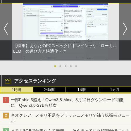
【特集】あなたのPCスペックにドンピシャな「ローカル
LLM」の選び方と快適化テク
●
●
●
●
●
アクセスランキング
1時間
24時間
1週間
1カ月
一部Fable 5超え「Qwen3.8-Max」8月12日ダウンロード可能
に！Qwen3.8-27Bも順次
キオクシア、メモリ不足をフラッシュメモリで補う拡張モジュー
ル
メモリ8GBで仕事なんて無理……そう思っていた時期が僕にもあ