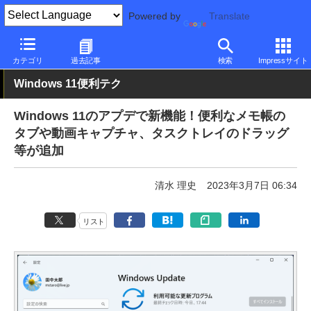
Powered by
Translate
PC Watch
ソフトウェア/アプリ
Windows
新機能
カテゴリ
過去記事
検索
Impressサイト
Windows 11便利テク
Windows 11のアプデで新機能！便利なメモ帳の
タブや動画キャプチャ、タスクトレイのドラッグ
等が追加
清水 理史
2023年3月7日 06:34
リスト