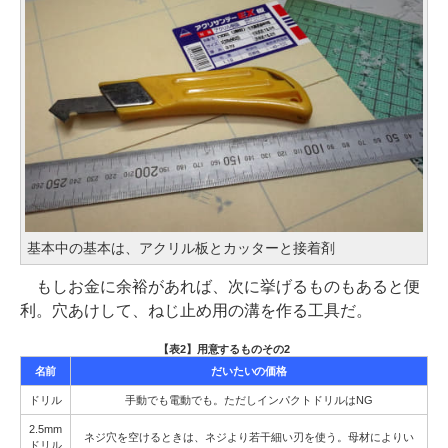
基本中の基本は、アクリル板とカッターと接着剤
もしお金に余裕があれば、次に挙げるものもあると便
利。穴あけして、ねじ止め用の溝を作る工具だ。
【表2】用意するものその2
名前
だいたいの価格
ドリル
手動でも電動でも。ただしインパクトドリルはNG
2.5mm
ネジ穴を空けるときは、ネジより若干細い刃を使う。母材によりい
ドリル