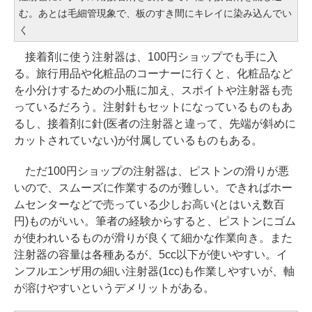
む。あとは毛細管現象で、板のすき間にキレイに染み込んでい
く
接着剤に使う注射器は、100円ショップでも手に入
る。旅行用品や化粧品のコーナーに行くと、化粧品など
を小分けするための小瓶に加え、スポイトや注射器も売
っているだろう。注射針もセットになっているものもあ
るし、接着剤に針(医者の注射器と違って、先端が斜めに
カットされていない)が付属しているものもある。
ただ100円ショップの注射器は、ピストンの滑りが悪
いので、スムーズに作業するのが難しい。できればホー
ムセンターなどで売っている少しお高い(とはいえ数百
円)ものがいい。筆者の経験からすると、ピストンにゴム
が使われいるものが滑りが良くて細かな作業向き。また
注射器の容量は各種あるが、5cc以下が使いやすい。イ
ンフルエンザ用の細い注射器(1cc)も作業しやすいが、軸
が溶けやすいというデメリットがある。