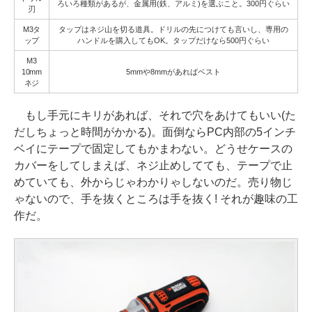
ろいろ種類があるが、金属用(鉄、アルミ)を選ぶこと。300円ぐらい
刃
M3タ
タップはネジ山を切る道具。ドリルの先につけても言いし、専用の
ップ
ハンドルを購入してもOK。タップだけなら500円ぐらい
M3
10mm
5mmや8mmがあればベスト
ネジ
もし手元にキリがあれば、それで穴をあけてもいい(た
だしちょっと時間がかかる)。面倒ならPC内部の5インチ
ベイにテープで固定してもかまわない。どうせケースの
カバーをしてしまえば、ネジ止めしてても、テープで止
めていても、外からじゃわかりゃしないのだ。売り物じ
ゃないので、手を抜くところは手を抜く! それが趣味の工
作だ。