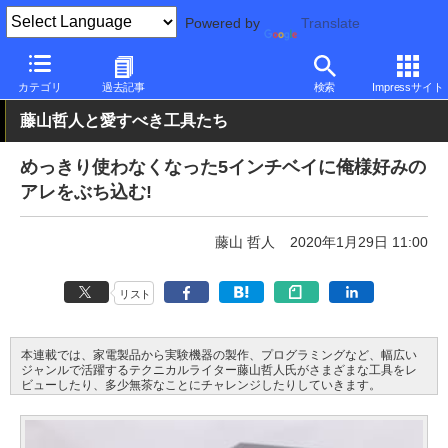
Powered by
Translate
PC Watch
半導体/周辺機器
自作PCパーツ
ケース
カテゴリ
過去記事
検索
Impressサイト
藤山哲人と愛すべき工具たち
めっきり使わなくなった5インチベイに俺様好みの
アレをぶち込む!
藤山 哲人
2020年1月29日 11:00
リスト
本連載では、家電製品から実験機器の製作、プログラミングなど、幅広い
ジャンルで活躍するテクニカルライター藤山哲人氏がさまざまな工具をレ
ビューしたり、多少無茶なことにチャレンジしたりしていきます。