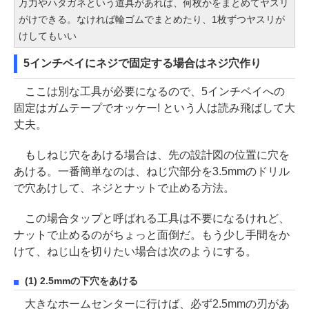
万力やハタガネという道具があれば、何枚かをまとめてヤスリ
がけできる。なければ輪ゴムでまとめたり、1枚ずつヤスリが
けしてもいい
5インチベイにネジで固定する場合はネジ穴作り
ここは別な工具が必要になるので、5インチベイへの
固定はガムテープでオッケー! という人は読み飛ばして大
丈夫。
もしねじ穴をあける場合は、先の設計図の位置に穴を
あける。一番簡単なのは、ねじ穴部分を3.5mmのドリル
で穴あけして、ネジとナットで止める方法。
この場合タップと呼ばれる工具は不要になるけれど、
ナットで止めるのがちょっと面倒だ。もう少し手間をか
けて、ねじ山を切りたい場合は次のようにする。
(1) 2.5mmの下穴をあける
大きなホームセンターに行けば、必ず2.5mmの刃があ