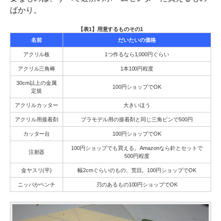
ばかり。
【表1】用意するものその1
名前
だいたいの価格
アクリル板
1つ作るなら1,000円ぐらい
アクリル三角棒
1本100円程度
30cm以上の金属
100円ショップでOK
定規
アクリルカッター
大きいほう
アクリル用接着剤
プラモデル用の接着剤と同じ三角ビンで500円
カッター台
100円ショップでOK
100円ショップでも買える。Amazonなら針とセットで
注射器
500円程度
金ヤスリ(平)
幅2cmぐらいのもの、荒目。100円ショップでOK
ニッパかペンチ
刃のあるもの100円ショップでOK