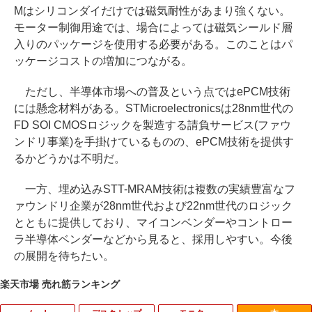
Mはシリコンダイだけでは磁気耐性があまり強くない。
モーター制御用途では、場合によっては磁気シールド層
入りのパッケージを使用する必要がある。このことはパ
ッケージコストの増加につながる。
ただし、半導体市場への普及という点ではePCM技術
には懸念材料がある。STMicroelectronicsは28nm世代の
FD SOI CMOSロジックを製造する請負サービス(ファウ
ンドリ事業)を手掛けているものの、ePCM技術を提供す
るかどうかは不明だ。
一方、埋め込みSTT-MRAM技術は複数の実績豊富なフ
ァウンドリ企業が28nm世代および22nm世代のロジック
とともに提供しており、マイコンベンダーやコントロー
ラ半導体ベンダーなどから見ると、採用しやすい。今後
の展開を待ちたい。
楽天市場 売れ筋ランキング