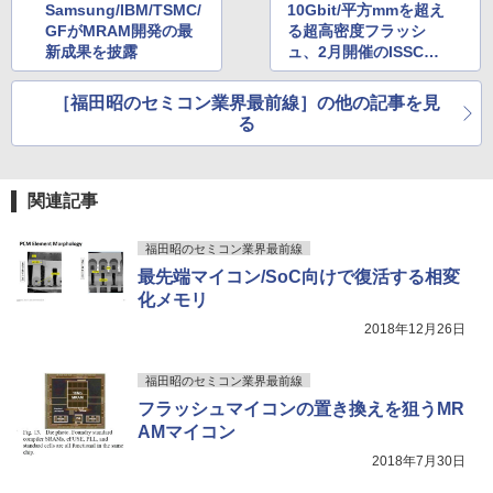
￥250
Samsung/IBM/TSMC/
10Gbit/平方mmを超え
るーとゅーす コードレス ENCノイズキャン
art Basic)
￥572
GFがMRAM開発の最
る超高密度フラッシ
セリング 自動ペアリング Type-C充電 マイク
新成果を披露
ュ、2月開催のISSCC
付き 防水 タッチ式音量調整 スポーツ/通勤/通
￥1,625
学/WEB会議(ホワイト)
に登場
BUGS LIFE
スーパーの裏でヤニ吸うふたり 9巻 (デジタル
［福田昭のセミコン業界最前線］の他の記事を見
￥1,964
版ビッグガンガンコミックス)
【Amazon.co.jp限定】 伊藤園 磨かれて、澄
る
みきった日本の水 2L 8本 ラベルレス [ ケース
￥250
] [ 水 ] [ ペットボトル ] [ 箱買い ] [ ストック
￥810
Xiaomi シャオミ REDMI Buds 8 Lite ワイヤ
] [ 水分補給 ]
レスイヤホン Bluetooth 5.4 ノイズキャンセ
関連記事
リング ANC 36時間再生
￥998
福田昭のセミコン業界最前線
￥3,480
最先端マイコン/SoC向けで復活する相変
化メモリ
2018年12月26日
福田昭のセミコン業界最前線
フラッシュマイコンの置き換えを狙うMR
AMマイコン
2018年7月30日