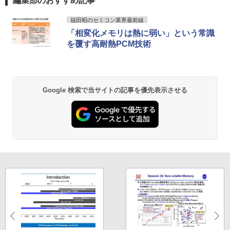
編集部のおすすめ記事
【★最大100%ポイント】Lenovo Think
￥13,980
5
Pad L580/L590/第8世代 Core i5 /メモ
Anker Soundcore P40i オフホワイト
BRUCE WAYNE feat. Flo Milli, ATL Jacob
by Amazon 天然水 ラベルレス 500ml ×24本
薬屋のひとりごと 17巻 (デジタル版ビッグガ
福田昭のセミコン業界最前線
リ:8GB/16GB/32GB/SSD:256GB/512G
[Explicit]
富士山の天然水 バナジウム含有 水 ミネラル
ンガンコミックス)
「相変化メモリは熱に弱い」という常識
B/1TB/15.6型/Webカメラ/WIFI/無線LA
ウォーター ペットボトル 静岡県産 500ミリリ
￥7,990
N/Bluetooth/HDMI/USB Type-C/中古 パ
を覆す高耐熱PCM技術
ットル (Smart Basic)
￥250
￥770
ソコン 中古PC 中古ノートパソコン Win
dows11
￥1,380
￥31,800
Anker Soundcore P31i ブラック
BRUCE WAYNE feat. Flo Milli, ATL Jacob
異世界居酒屋「のぶ」(22) (角川コミックス・
Google 検索で当サイトの記事を優先表示させる
[Explicit]
エース)
【Amazon.co.jp限定】 い・ろ・は・す 2L P
ET ラベルレス ×8本
￥5,990
￥250
￥832
￥1,112
Anker Soundcore Liberty 5 ミッドナイトブ
On My Road (Stadium ver.)
ONE PIECE モノクロ版 115 (ジャンプコミッ
ラック
クスDIGITAL)
by Amazon 天然水ラベルレス 2L×9本
￥250
￥14,990
￥594
￥1,117
【2026年アップグレード版】AOKIMI ワイヤ
On My Road (Stadium ver.)
HUNTER×HUNTER モノクロ版 39 (ジャンプ
レスイヤホン bluetooth イヤホン V12 小型
コミックスDIGITAL)
by Amazon 炭酸水 ラベルレス 500ml ×24本
軽量 ブルートゥースHi-Fi 最大36時間再生 ぶ
強炭酸水 ペットボトル 500ミリリットル (Sm