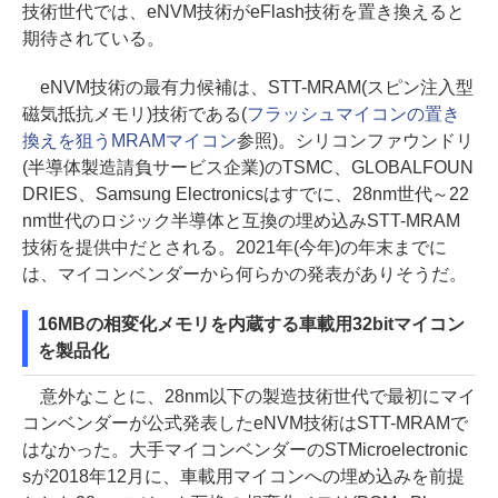
技術世代では、eNVM技術がeFlash技術を置き換えると
期待されている。
eNVM技術の最有力候補は、STT-MRAM(スピン注入型
磁気抵抗メモリ)技術である(
フラッシュマイコンの置き
換えを狙うMRAMマイコン
参照)。シリコンファウンドリ
(半導体製造請負サービス企業)のTSMC、GLOBALFOUN
DRIES、Samsung Electronicsはすでに、28nm世代～22
nm世代のロジック半導体と互換の埋め込みSTT-MRAM
技術を提供中だとされる。2021年(今年)の年末までに
は、マイコンベンダーから何らかの発表がありそうだ。
16MBの相変化メモリを内蔵する車載用32bitマイコン
を製品化
意外なことに、28nm以下の製造技術世代で最初にマイ
コンベンダーが公式発表したeNVM技術はSTT-MRAMで
はなかった。大手マイコンベンダーのSTMicroelectronic
sが2018年12月に、車載用マイコンへの埋め込みを前提