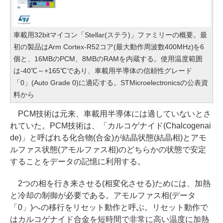
車載用32bitマイコン「Stellar(ステラ)」ファミリーの概要。最
初の製品はArm Cortex-R52コア(最大動作周波数400MHz)を6
個と、16MBのPCM、8MBのRAMを内蔵する。使用温度範囲
は-40℃～+165℃であり、車載用半導体の信頼性グレード
「0」(Auto Grade 0)に適応する。STMicroelectronicsの公表資
料から
PCM技術は元来、車載用半導体には適していないとさ
れていた。PCM技術は、「カルコゲナイド(Chalcogenai
de)」と呼ばれる化合物(合金)が結晶状態(結晶相)とアモ
ルファス状態(アモルファス相)のどちらかの状態で安定
することをデータの記憶に利用する。
2つの相を行き来させる(相変化させる)ためには、加熱
と冷却の制御が必要である。アモルファス相(データ
「0」)への移行をリセット動作と呼ぶ。リセット動作で
はカルコゲナイド合金を短時間で非常に高い温度に加熱