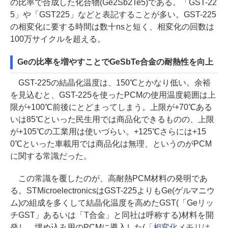
の比率で合成した化合物(Ge2Sb2Te5)である。「GST-22
5」や「GST225」などと表記することが多い。GST-225
の相変化に要する時間は数十nsと短く、相変化の回数は
100万サイクルを超える。
Geの比率を増やすことでGeSbTe合金の耐熱性を向上
GST-225の結晶化温度は、150℃とかなり低い。余裕
を見込むと、GST-225を使ったPCMの使用温度範囲は上
限が+100℃前後にとどまってしまう。上限が+70℃ある
いは85℃といった民生用では商品化できるものの、上限
が+105℃の工業用は使いづらい。+125℃さらには+15
0℃といった車載用では商品化は無理、というのがPCM
に関する常識だった。
この常識を覆したのが、高耐熱PCM材料の発明であ
る。STMicroelectronicsはGST-225よりもGe(ゲルマニウ
ム)の組成を多くして結晶化温度を高めたGST(「Geリッ
チGST」あるいは「T合金」と同社は呼称する)材料を開
発し、埋め込み用のPCMに導入した(
「相変化メモリは