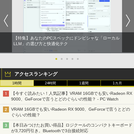
【特集】あなたのPCスペックにドンピシャな「ローカル
LLM」の選び方と快適化テク
●
●
●
●
●
アクセスランキング
1時間
24時間
1週間
1カ月
【今すぐ読みたい！人気記事】VRAM 16GBでも安いRadeon RX
9000、GeForceで言うとどのぐらいの性能？ - PC Watch
VRAM 16GBでも安いRadeon RX 9000、GeForceで言うとどの
ぐらいの性能？
【本日みつけたお買い得品】ロジクールのコンパクトキーボード
が3,720円引き。Bluetoothで3台接続対応