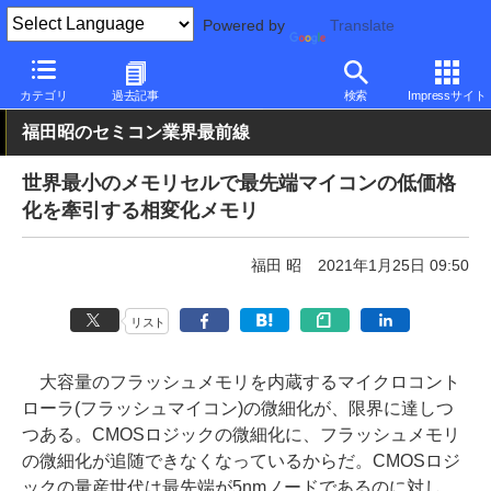
Powered by
Translate
PC Watch
市場
技術
その他
カテゴリ
過去記事
検索
Impressサイト
福田昭のセミコン業界最前線
世界最小のメモリセルで最先端マイコンの低価格
化を牽引する相変化メモリ
福田 昭
2021年1月25日 09:50
リスト
大容量のフラッシュメモリを内蔵するマイクロコント
ローラ(フラッシュマイコン)の微細化が、限界に達しつ
つある。CMOSロジックの微細化に、フラッシュメモリ
の微細化が追随できなくなっているからだ。CMOSロジ
ックの量産世代は最先端が5nmノードであるのに対し、