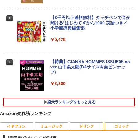
液晶ディスプレイ アイ・オー・データ DI
3
-A221DB [ワイド液晶ディスプレイ 21.5
【★最大100%ポイント】【第4世代 Cor
型/1920×1080/3辺フレームレス]
【3千円以上送料無料】タッチペンで音が
3
4
ei7】富士通 LIFEBOOK/Core i7/メモリ:
聞ける!はじめてずかん1000 英語つき／
8GB/16GB/SSD:256GB/512GB/1TB/15.
小学館辞典編集部
￥12,280
6型 液晶/Wi-fi/DVD/USB 3.0/Office/中古
パソコン/中古ノートパソコン/中古ノート
￥5,478
PC/Windows11
【P最大31.5%還元！】Minifire モニター
4
￥24,999
24インチ IPS 内蔵スピーカーディスプレ
イ100Hz FHD 1080P VGA ブルーライト
【特典】GIANNA HOMMES ISSUE05 co
5
軽減 フリッカーフリー VESA対応 フレー
ver 山中柔太朗(B4サイズ両面ピンナッ
ムレス HDMI1.4／DP／VGAコントラス
プ)
【週末限定999円OFF！】 中古ノートパ
ト1000:1 チルト調節可 ビジネス用 【送
4
ソコン 中古パソコン 中古 Office付き バ
料無料】pcモニター (ケーブル付）
￥2,200
ッテリー良好 DVDマルチ 初心者向け 大
画面 ビジネス 仕事 訳あり Windows11
￥10,980
Pro NEC VersaPro VKT16XZG4 Core i5
楽天ランキングをもっと見る
8GB 15.6インチ 中古 パソコン ノートパ
ソコン
Amazon売れ筋ランキング
IOデータ 3辺フレームレス＆広視野角A
5
￥30,999
DSパネル液晶ディスプレイ ［21.5型 /フ
ルHD(1920×1080) /ワイド］ ブラック
イヤフォン
ミュージック
ドリンク
コミック
KH-A221DB