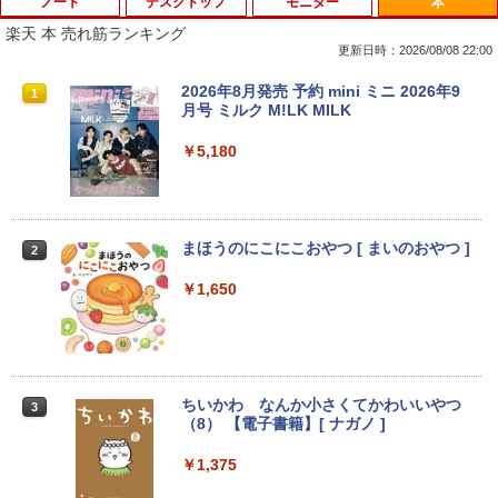
ノート
デスクトップ
モニター
本
楽天 本 売れ筋ランキング
更新日時：2026/08/08 22:00
レビュー投稿 5年保証｜MS Office 2024
モバイルモニター ミラーリング 高画質 1
2026年8月発売 予約 mini ミニ 2026年9
1
1
1
H&B 搭載｜中古 ノートパソコン Windo
0.1インチ IPS液晶 小型 LEDバックライ
月号 ミルク M!LK MILK
ws11 Office付｜スペック Core i5 第7世
ト モバイルディスプレイ ゲーミングモニ
代 メモリ 8GB 大容量 HDD 500GB テン
ター デュアルディスプレイ スマホ Andr
￥5,180
キー DVDドライブ搭載 CD DVD 再生可
oid iPhone iPad 1年保証 日本語説明書
｜中古パソコン 中古ノートパソコン 中古
送料無料
PC オフィス搭載
￥8,990
￥19,800
まほうのにこにこおやつ [ まいのおやつ ]
2
￥1,650
【楽天1位常連・超800冠獲得】黒/白 モ
2
【★最大100%ポイント】【新生活応援・
ニター 21.5 / 23.8 / 24.5 / 27型 240Hz/2
2
2026】【Office2019H&B】【DVD×テン
00Hz /180Hz/165Hz/100Hz ゲーミングモ
キー】富士通 LIFEBOOK A577/第7世代
ニター 1ms応答 pcモニター パソコン モ
Core i5/メモリ:4GB/8GB/16GB/SSD:12
ニター 非光沢 スピーカー内蔵 HDR/Free
8GB/256GB/512GB/1TB/Wi-fi/15.6型/Of
sync/VESA cocopar HG-238
ちいかわ なんか小さくてかわいいやつ
3
fice/HDMI/USB3.0/中古PC 中古ノートパ
（8） 【電子書籍】[ ナガノ ]
ソコン/Windows11/Windows10
￥11,999
￥1,375
￥14,999