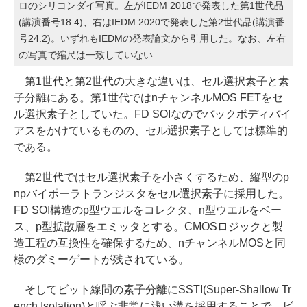
ロのシリコンダイ写真。左がIEDM 2018で発表した第1世代品
(講演番号18.4)、右はIEDM 2020で発表した第2世代品(講演番
号24.2)。いずれもIEDMの発表論文から引用した。なお、左右
の写真で縮尺は一致していない
第1世代と第2世代の大きな違いは、セル選択素子と素
子分離にある。第1世代ではnチャンネルMOS FETをセ
ル選択素子としていた。FD SOIなのでバックボディバイ
アスをかけているものの、セル選択素子としては標準的
である。
第2世代ではセル選択素子を小さくするため、縦型のp
npバイポーラトランジスタをセル選択素子に採用した。
FD SOI構造のp型ウエルをコレクタ、n型ウエルをベー
ス、p型拡散層をエミッタとする。CMOSロジックと製
造工程の互換性を確保するため、nチャンネルMOSと同
様のダミーゲートが残されている。
そしてビット線間の素子分離にSSTI(Super-Shallow Tr
ench Isolation)と呼ぶ非常に浅い溝を採用することで、ビ