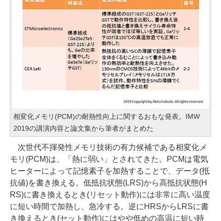
相変化メモリ(PCM)の耐熱性向上に関するおもな発表。IMW
2019の講演内容と論文集から筆者がまとめた
次世代不揮発性メモリ技術の有力候補である相変化メ
モリ(PCM)は、「熱に弱い」とされてきた。PCMは電気
ヒーターによって記憶素子を加熱することで、データ(抵
抗値)を書き換える。低抵抗状態(LRS)から高抵抗状態(H
RS)に書き換えるとき(リセット動作)には非常に高い温度
に短い時間で加熱し、急冷する。逆にHRSからLRSに書
き換えるとき(セット動作)にはやや低めの高温に短い時