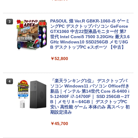
レビュー投稿 5年保証｜MS Office 2024
3
H&B 搭載｜中古ノートパソコン Windo
ws11 Office付｜テンキー DVD 搭載｜C
PASOUL 煌 Ver.R GBKR-1060-i5 ゲーミ
3
ore i5 第7世代 メモリ 8GB SSD 256GB
ングPC デスクトップパソコン GeForce
｜店長厳選 Lenovo ThinkPad 15.6型 Bl
GTX1060 中古22型液晶モニター付 第7
uetooth Wi-Fi 無線｜中古 パソコン 中古
世代 Intel Corei5 7500 3.20GHz 最大3.6
PC Word Excel
GHz Windows10 SSD256GB メモリ8G
B デスクトップPC eスポーツ 【中古】
￥29,800
￥52,800
【中古】 NEC VersaPro タイプVX VKL2
4
1/X 中古ノートパソコン ノートパソコン
「楽天ランキング1位」 デスクトップパ
4
中古品 液晶15インチ Windows11 Core i
ソコン Windows11 パソコン Office付き
3 第10世代 メモリ8GB SSD256GB搭載
新品｜インテル 第14世代 Core i5-6400 i
WPS Office付き 中古パソコン テンキー
5-12400F i7-14700F｜ SSD 256GB～2T
付きキーボード DVDドライブ Bluetooth
B｜メモリ 8～64GB｜ デスクトップPC
無線LAN エヌイーシー バーサプロ
安い 高性能 ゲーム 本体のみ 高スペッ 初
期設定済み
￥34,800
￥45,700