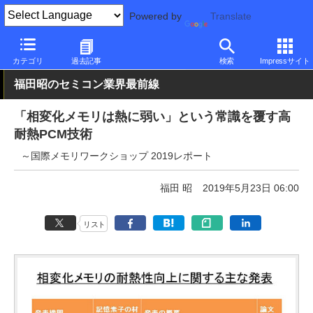
Powered by
Translate
PC Watch
半導体/周辺機器
その他
カテゴリ
過去記事
検索
Impressサイト
福田昭のセミコン業界最前線
「相変化メモリは熱に弱い」という常識を覆す高
耐熱PCM技術
～国際メモリワークショップ 2019レポート
福田 昭
2019年5月23日 06:00
リスト