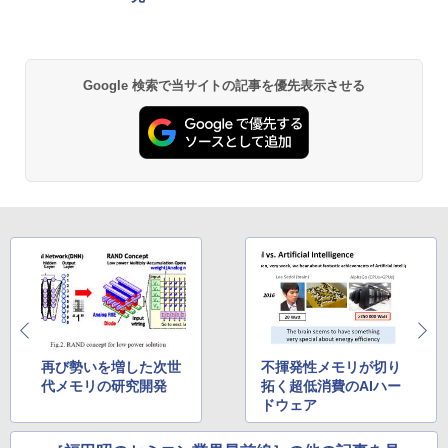
GREEN HOUSE｜グリーンハウス 強化ガ
2
ラスディスプレイ台 GH-DKBB-CL[GHD
【3千円以上送料無料】日本の歴史 角川
2
KBBCL]
まんが学習シリーズ 16巻+別巻5冊定番セ
Anker Soundcore P31i ブラック
BRUCE WAYNE feat. Flo Milli, ATL Jacob
by Amazon 天然水 ラベルレス 500ml ×24本
異世界居酒屋「のぶ」(22) (角川コミックス・
ット 21巻セット／山本博文
Google 検索で当サイトの記事を優先表示させる
[Explicit]
富士山の天然水 バナジウム含有 水 ミネラル
エース)
￥1,740
ウォーター ペットボトル 静岡県産 500ミリリ
￥4,990
￥23,760
ットル (Smart Basic)
￥250
￥832
￥1,380
【マラソンセール期間中ポイント5倍】中
3
古モニター 19〜27インチ サイズ選択可
角川まんが学習シリーズ 日本の歴史
3
Anker Soundcore Liberty 5 ミッドナイトブ
On My Road (Stadium ver.)
HUNTER×HUNTER モノクロ版 39 (ジャンプ
能 HDMI / DisplayPort / VGA / DVI 端子
全16巻+別巻5冊定番セット [ 山本 博文
ラック
コミックスDIGITAL)
by Amazon 天然水ラベルレス 2L×9本
選択可能 店長おまかせ ケーブル付き サ
]
￥250
ブモニターにおすすめ 動作確認済み 30
￥14,990
￥572
￥1,117
日保証 送料無料
￥23,760
￥4,580
【2026年アップグレード版】AOKIMI ワイヤ
On My Road (Stadium ver.)
スーパーの裏でヤニ吸うふたり 9巻 (デジタル
九条の大罪（17） 【電子書籍】[ 真鍋昌
4
レスイヤホン bluetooth イヤホン V12 小型
版ビッグガンガンコミックス)
by Amazon 炭酸水 ラベルレス 500ml ×24本
平 ]
軽量 ブルートゥースHi-Fi 最大36時間再生 ぶ
強炭酸水 ペットボトル 500ミリリットル (Sm
￥250
22インチ ワイド 液晶モニター ★店長お
4
再び勢いを増した次世
不揮発性メモリが切り
るーとゅーす コードレス ENCノイズキャン
art Basic)
￥810
まかせ 22型 ディスプレイ フルHD対応 H
￥759
代メモリの研究開発
拓く超低消費のAIハー
セリング 自動ペアリング Type-C充電 マイク
DMI DisplayPort 平面 在宅ワーク 在宅
ドウェア
付き 防水 タッチ式音量調整 スポーツ/通勤/通
￥1,625
勤務 液晶 モニター PCモニター 中古モニ
学/WEB会議(ホワイト)
ター 【★安心30日保証】 中古