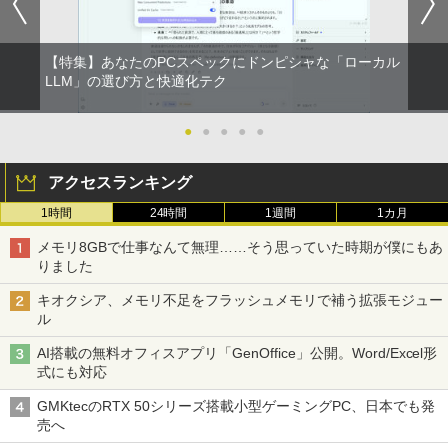
【特集】あなたのPCスペックにドンピシャな「ローカル
LLM」の選び方と快適化テク
●
●
●
●
●
アクセスランキング
1時間
24時間
1週間
1カ月
メモリ8GBで仕事なんて無理……そう思っていた時期が僕にもあ
りました
キオクシア、メモリ不足をフラッシュメモリで補う拡張モジュー
ル
AI搭載の無料オフィスアプリ「GenOffice」公開。Word/Excel形
式にも対応
GMKtecのRTX 50シリーズ搭載小型ゲーミングPC、日本でも発
売へ