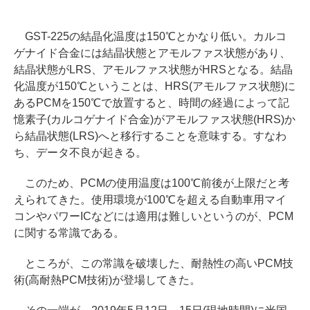
GST-225の結晶化温度は150℃とかなり低い。カルコ
ゲナイド合金には結晶状態とアモルファス状態があり、
結晶状態がLRS、アモルファス状態がHRSとなる。結晶
化温度が150℃ということは、HRS(アモルファス状態)に
あるPCMを150℃で放置すると、時間の経過によって記
憶素子(カルコゲナイド合金)がアモルファス状態(HRS)か
ら結晶状態(LRS)へと移行することを意味する。すなわ
ち、データ不良が起きる。
このため、PCMの使用温度は100℃前後が上限だと考
えられてきた。使用環境が100℃を超える自動車用マイ
コンやパワーICなどには適用は難しいというのが、PCM
に関する常識である。
ところが、この常識を破壊した、耐熱性の高いPCM技
術(高耐熱PCM技術)が登場してきた。