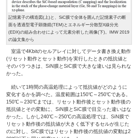
記憶素子の構造図(上)と、SiC膜で全体を囲んだ記憶素子の断
面を透過型電子顕微鏡(TEM)とエネルギー分散型X線分光
(EDX)の組み合わせによって元素分析した画像(下)。IMW 2019
の論文集から
室温で4Kbitのセルアレイに対してデータ書き換え動作
(リセット動作とセット動作)を実行したときの抵抗値と
そのバラつきは、SiN膜とSiC膜で大きな違いは見られな
かった。
続いて1時間の高温処理によって抵抗値がどのように
変化するかを調べた。温度範囲は150℃～250℃である。
150℃～230℃までは、リセット動作後とセット動作後の
抵抗値とその変動に、SiN膜とSiC膜で目立った違いはな
かった。しかし240℃～250℃の高温処理では、SiN膜で
リセット動作後の抵抗値が大きく低下するセルが生じた
のに対し、SiC膜ではリセット動作後の抵抗値の変動は2