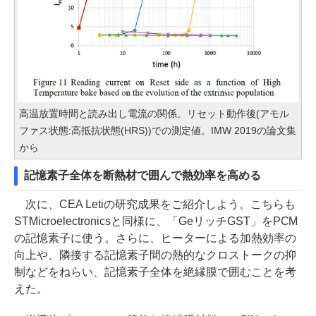
高温放置時間と読み出し電流の関係。リセット動作後(アモル
ファス状態:高抵抗状態(HRS))での測定値。IMW 2019の論文集
から
記憶素子全体を断熱材で囲んで熱効率を高める
次に、CEA Letiの研究成果をご紹介しよう。こちらも
STMicroelectronicsと同様に、「GeリッチGST」をPCM
の記憶素子に使う。さらに、ヒーターによる加熱効率の
向上や、隣接する記憶素子間の熱的なクロストークの抑
制などをねらい、記憶素子全体を絶縁膜で囲むことを考
えた。