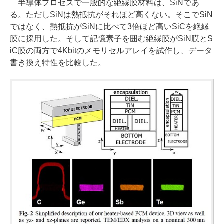
半導体プロセスで一般的な絶縁膜材料は、SiNであ
る。ただしSiNは熱抵抗がそれほど高くない。そこでSiN
ではなく、熱抵抗がSiNに比べて3倍ほど高いSiCを絶縁
膜に採用した。そして記憶素子を囲む絶縁膜がSiN膜とS
iC膜の両方で4Kbitのメモリセルアレイを試作し、データ
書き換え特性を比較した。