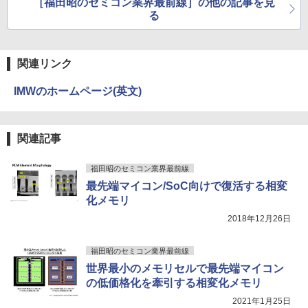
BUGS LIFE
ONE PIECE モノクロ版 115 (ジャンプコミッ
［福田昭のセミコン業界最前線］の他の記事を見
￥1,964
クスDIGITAL)
￥4,980
コカ・コーラ やかんの麦茶 from 爽健美茶 ラ
あなたが誰かを殺した （講談社文庫） [
る
5
ベルレス 650mlPET×24本
￥250
東野 圭吾 ]
￥594
Xiaomi シャオミ REDMI Buds 8 Lite ワイヤ
￥1,653
￥1,023
レスイヤホン Bluetooth 5.4 ノイズキャンセ
モニター 21.5型 液晶ディスプレイ ベゼ
関連リンク
5
リング ANC 36時間再生
ル ディスプレイ 液晶モニター PCモニタ
ー 壁掛け フリッカーレス FreeSync 21.
IMWのホームページ(英文)
￥2,980
5インチ 角度調節 FullHD ブルーライト
カット VAパネル VESAフル FHDノング
レア MAXZEN JM22CH02
関連記事
￥9,480
福田昭のセミコン業界最前線
最先端マイコン/SoC向けで復活する相変
化メモリ
2018年12月26日
福田昭のセミコン業界最前線
世界最小のメモリセルで最先端マイコン
の低価格化を牽引する相変化メモリ
2021年1月25日