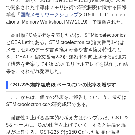
その一端が、2019年5月12日～15日(現地時間)に米国
で開催された半導体メモリ技術の研究開発に関する国際
学会「
国際メモリワークショップ
(2019 IEEE 11th Intern
ational Memory Workshop: IMW 2019)」で披露された。
高耐熱PCM技術を発表したのは、STMicroelectronics
とCEA Letiである。STMicroelectronics(論文番号1-4)は
メモリセルのデータ書き換え寿命や書き換え特性など
を、CEA Leti(論文番号2-2)は熱効率を向上させる記憶素
子構造を考案して4Kbitのメモリセルアレイを試作した結
果を、それぞれ発表した。
GST-225(標準組成)をベースにGeの比率を増やす
ここからは、個々の発表をご報告していこう。最初は
STMicroelectronicsの研究成果である。
耐熱性を上げる基本的な考え方はシンプルだ。GST-22
5をベースに、Geの比率を上げていく。すると結晶化温
度が上昇する。GST-225では150℃だった結晶化温度