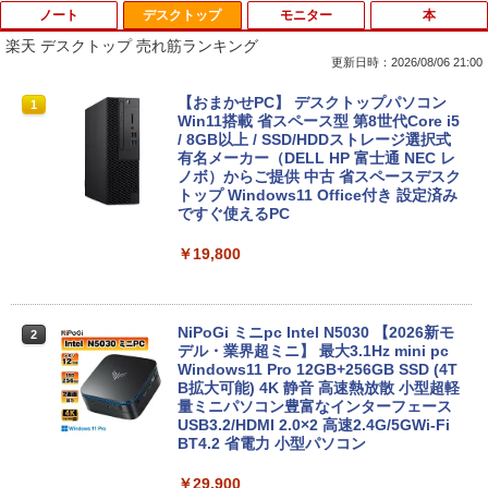
ノート
デスクトップ
モニター
本
楽天 デスクトップ 売れ筋ランキング
更新日時：2026/08/06 21:00
【期間限定破格金額！】新生活 新古品 W
【おまかせPC】 デスクトップパソコン
1
1
in11搭載 パソコンノートパソコンoffice
Win11搭載 省スペース型 第8世代Core i5
付き 初心者向けノートPC 初期設定済 1
/ 8GB以上 / SSD/HDDストレージ選択式
5.6型 インテル高速CPU ランダムで発送
有名メーカー（DELL HP 富士通 NEC レ
メモリ4GB～ 高速SSD1TB 最大 フルHD
ノボ）からご提供 中古 省スペースデスク
Webカメラ zoom 軽量薄型 無線 型番更
トップ Windows11 Office付き 設定済み
新で在庫処分
ですぐ使えるPC
￥9,980
￥19,800
Surface Go 2 1927 Core m3 8GB 128G
NiPoGi ミニpc Intel N5030 【2026新モ
2
2
B 10.5型 高精細 1920x1280 Windows 1
デル・業界超ミニ】 最大3.1Hz mini pc
1 Office付 Webカメラ Bluetooth Wi-Fi
Windows11 Pro 12GB+256GB SSD (4T
軽量タブレットPC 在宅ワーク最適 中古
B拡大可能) 4K 静音 高速熱放散 小型超軽
パソコン
量ミニパソコン豊富なインターフェース
USB3.2/HDMI 2.0×2 高速2.4G/5GWi-Fi
BT4.2 省電力 小型パソコン
￥26,820
￥29,900