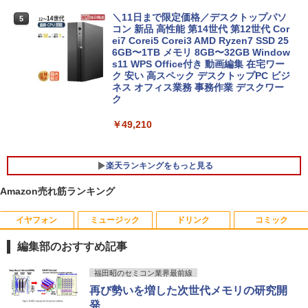
15.6インチ 中古美品 マウスコンピュータ
5
ー MPro NB530 フルHD / Windows11/
＼11日まで限定価格／デスクトップパソ
5
超高性能 第10世代Core i7-1065G7/ 8G
コン 新品 高性能 第14世代 第12世代 Cor
B/ 爆速NVMe式1TB-SSD/ カメラ/ LTE/
ei7 Corei5 Corei3 AMD Ryzen7 SSD 25
無線Wi-Fi6/ Office付き/ Win11【中古ノ
6GB〜1TB メモリ 8GB〜32GB Window
ートパソコン 中古パソコン 中古PC】税
s11 WPS Office付き 動画編集 在宅ワー
込送料無料 あす楽対応 当日発送
ク 安い 高スペック デスクトップPC ビジ
ネス オフィス業務 事務作業 デスクワー
ク
￥39,990
￥49,210
楽天ランキングをもっと見る
Amazon売れ筋ランキング
イヤフォン
ミュージック
ドリンク
コミック
mini HDMI - HDMIオスメス HDMI - mini
片田舎のおっさん、剣聖になる 11 〜
1
1
HDMIオスメス変換アダプタ1080pサポー
ただの田舎の剣術師範だったのに、大成
編集部のおすすめ記事
ト【送料無料】
した弟子たちが俺を放ってくれない件〜
【電子書籍】[ 佐賀崎しげる ]
Anker Soundcore P40i オフホワイト
BRUCE WAYNE feat. Flo Milli, ATL Jacob
【Amazon.co.jp限定】 い・ろ・は・す 2L P
薬屋のひとりごと 17巻 (デジタル版ビッグガ
福田昭のセミコン業界最前線
￥498
[Explicit]
ET ラベルレス ×8本
ンガンコミックス)
￥1,430
再び勢いを増した次世代メモリの研究開
￥5,990
発
￥250
￥1,001
￥770