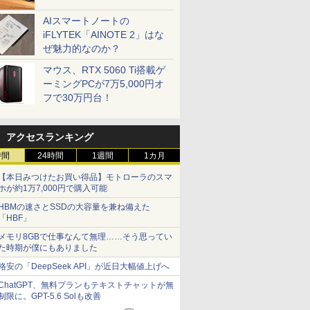
AIスマートノートの
iFLYTEK「AINOTE 2」はな
ぜ魅力的なのか？
マウス、RTX 5060 Ti搭載ゲ
ーミングPCが7万5,000円オ
フで30万円台！
アクセスランキング
時間
24時間
1週間
1カ月
【本日みつけたお買い得品】モトローラのスマ
ホが約1万7,000円で購入可能
HBMの速さとSSDの大容量を兼ね備えた
「HBF」
メモリ8GBで仕事なんて無理……そう思ってい
た時期が僕にもありました
格安の「DeepSeek API」が近日大幅値上げへ
ChatGPT、無料プランもテキストチャットが無
制限に。GPT-5.6 Solも改善