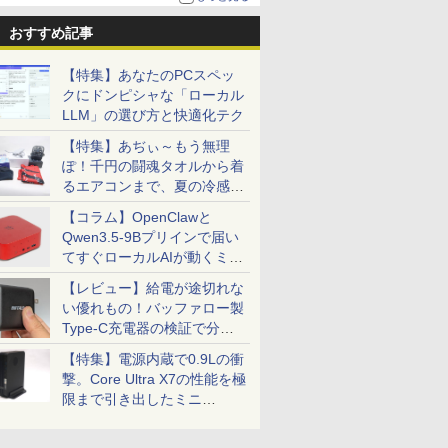
おすすめ記事
【特集】あなたのPCスペッ
クにドンピシャな「ローカル
LLM」の選び方と快適化テク
【特集】あぢぃ～もう無理
ぽ！千円の闘魂タオルから着
るエアコンまで、夏の冷感グ
ッズ一挙紹介
【コラム】OpenClawと
Qwen3.5-9Bプリインで届い
てすぐローカルAIが動くミニ
PC「SER9 Pro」
【レビュー】給電が途切れな
い優れもの！バッファロー製
Type-C充電器の検証で分か
ったこと
【特集】電源内蔵で0.9Lの衝
撃。Core Ultra X7の性能を極
限まで引き出したミニ
PC「GPD BOX」