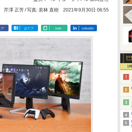
芹澤 正芳
写真: 若林 直樹
2021年9月30日 06:55
ェア
はてブ
note
LinkedIn
1