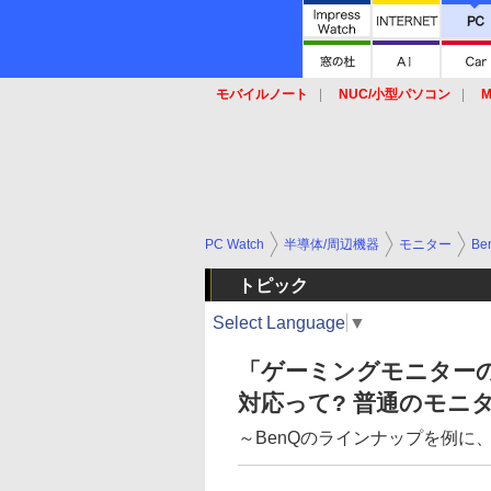
モバイルノート
NUC/小型パソコン
M
SSD
キーボード
マウス
PC Watch
半導体/周辺機器
モニター
Be
トピック
Select Language
▼
「ゲーミングモニターのキホ
対応って? 普通のモニ
～BenQのラインナップを例に