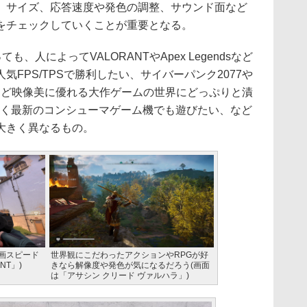
サイズ、応答速度や発色の調整、サウンド面など
をチェックしていくことが重要となる。
、人によってVALORANTやApex Legendsなど
FPS/TPSで勝利したい、サイバーパンク2077や
など映像美に優れる大作ゲームの世界にどっぷりと漬
なく最新のコンシューマゲーム機でも遊びたい、など
大きく異なるもの。
描画スピード
世界観にこだわったアクションやRPGが好
NT」)
きなら解像度や発色が気になるだろう(画面
は「アサシン クリード ヴァルハラ」)