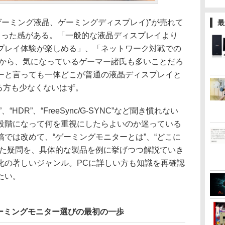
ーミング液晶、ゲーミングディスプレイ)”が売れて
最
まった感がある。「⼀般的な液晶ディスプレイより
プレイ体験が楽しめる」、「ネットワーク対戦での
題から、気になっているゲーマー諸氏も多いことだろ
ーと言っても⼀体どこが普通の液晶ディスプレイと
る方も少なくないはず。
DR”、“FreeSync/G-SYNC”など聞き慣れない
段階になって何を重視にしたらよいのか迷っている
では改めて、“ゲーミングモニターとは”、“どこに
った疑問を、具体的な製品を例に挙げつつ解説ていき
化の著しいジャンル。PCに詳しい方も知識を再確認
たい。
ーミングモニター選びの最初の一歩