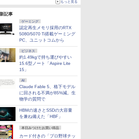
もっと見る
新記事
ゲーミング
認定再生メモリ採用のRTX
5080/5070 Ti搭載ゲーミング
PC、ユニットコムから
ビジネス
約1.49kgで持ち運びやすい
15.6型ノート「Aspire Lite
15」
AI
Claude Fable 5、格下モデル
に回される不満が85%減。生
物学の質問で
HBMの速さとSSDの大容量
を兼ね備えた「HBF」
本日みつけたお買い得品
カード付きの「プロ野球チッ