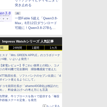
リ？アクティビティモニタで
突き止める
AI
一部Fable 5超え「Qwen3.8-
Max」8月12日ダウンロード
可能に！Qwen3.8-27Bも順
次
Impress Watchシリーズ 人気記事
時間
24時間
1週間
1カ月
ミスド「Mrs. GREEN APPLE」のコラボドーナ
ツ4種、いよいよ発売！
【家電レビュー】手ごわい雑草との戦い、コメ
リの草刈機で完全勝利 掃除機感覚で使えた
NTT島田社長、ソフトバンクのセブン出資に「d
ポイント使えるようにして」
ドコモ前田社長が「ahamo40GB化は検証のた
め」、料金値上げへの考え方にも言及
吉野家、牛リブロースを熱々で提供する「極旨
牛鉄板ステーキ定食」を発売
もっと見る