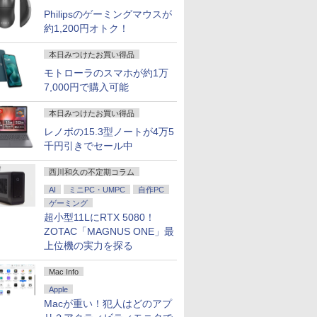
Philipsのゲーミングマウスが
約1,200円オトク！
本日みつけたお買い得品
モトローラのスマホが約1万
7,000円で購入可能
本日みつけたお買い得品
レノボの15.3型ノートが4万5
千円引きでセール中
西川和久の不定期コラム
AI
ミニPC・UMPC
自作PC
ゲーミング
超小型11LにRTX 5080！
ZOTAC「MAGNUS ONE」最
上位機の実力を探る
Mac Info
Apple
Macが重い！犯人はどのアプ