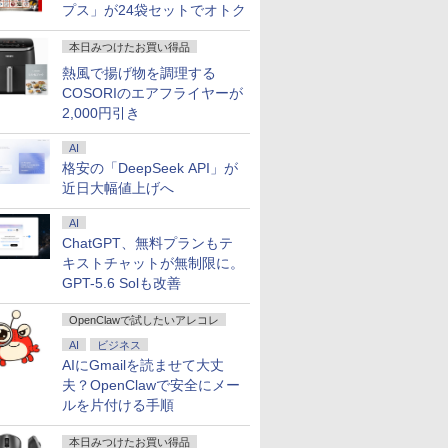
プス」が24袋セットでオトク
本日みつけたお買い得品
熱風で揚げ物を調理する
COSORIのエアフライヤーが
2,000円引き
AI
格安の「DeepSeek API」が
近日大幅値上げへ
AI
ChatGPT、無料プランもテ
キストチャットが無制限に。
GPT-5.6 Solも改善
OpenClawで試したいアレコレ
AI
ビジネス
AIにGmailを読ませて大丈
夫？OpenClawで安全にメー
ルを片付ける手順
本日みつけたお買い得品