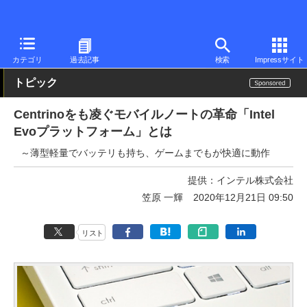
PC Watch
半導体/周辺機器
CPU
Intel
カテゴリ
過去記事
検索
Impressサイト
トピック
Centrinoをも凌ぐモバイルノートの革命「Intel
Evoプラットフォーム」とは
～薄型軽量でバッテリも持ち、ゲームまでもが快適に動作
提供：
インテル株式会社
笠原 一輝
2020年12月21日 09:50
リスト