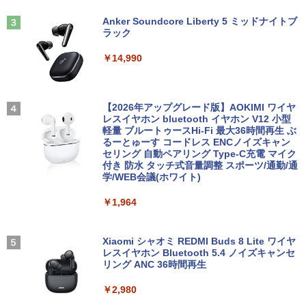
モデルプレスカウントダウンマガジン vo
3
2年保証 激安 高性能 ゲーム 本体のみ PC
l.13
高スペッ 初期設定済み
Anker Soundcore Liberty 5 ミッドナイトブ
ラック
PHILIPS 241V8 LED液晶モニター 23.8
￥1,500
3
￥45,700
【期間限定 ポイントUP＆クーポン配
インチワイド ブラック 1920×1080 （フ
3
￥14,990
布】 Lenovo 500e Chromebook Gen 4
ルHD）16:9 IPSパネル 非光沢 ノングレ
s 2in1 ノートパソコン 83L5S00000 Chr
ア 液晶ディスプレイ HDMI VGA VESA準
omeOS N100 メモリ4GB eMMC64GB 1
拠 PS4 switch 対応 スイッチ 【中古】
1.6インチ タッチ対応 再生品Sランク
超得10％OFF｜ミドルクラス 快適｜AM
3
[新品][全巻収納ダンボール本棚付]◆特典
4
D Ryzen5 3500 GeForce GTX1660sup
【2026年アップグレード版】AOKIMI ワイヤ
￥6,500
あり◆魔入りました!入間くん (1-49巻 最
er｜中古 ゲーミングpc セット｜デスク
レスイヤホン bluetooth イヤホン V12 小型
￥39,800
新刊)[オリジナル缶バッジ付] 全巻セット
トップパソコン Windows11｜グラボ 16
軽量 ブルートゥースHi-Fi 最大36時間再生 ぶ
60super SSD｜PC フォートナイト マイ
るーとゅーす コードレス ENCノイズキャン
￥30,906
ンクラフト fortnite apex ロブロックス
セリング 自動ペアリング Type-C充電 マイク
モバイルモニター 15.6インチ InnoView
4
プレイ可能｜プレゼントに最適！
付き 防水 タッチ式音量調整 スポーツ/通勤/通
【マラソン限定30%OFF】中古 店長おま
モバイルディスプレイ 自立型 1920*1080
4
学/WEB会議(ホワイト)
かせパソコン Core i5 第11世代 メモリ8
FHD ポータブルモニター IPS液晶パネル
￥110,000
GB 16GB SSD240GB 15インチ Window
薄型 軽量 持ち運び 壁掛けに対応 Switc
スター・ウォーズ／マンダロリアン公式
5
￥1,964
s11 WPS Office 1年保証 ノートパソコン
h/PS3/PS4/PS5/Xbox One/PC/スマホ/U
ビジュアルガイド [ パブロ・ヒダルゴ ]
【CA】 中古ノートPC 中古ノートパソコ
SBType-C/標準HDMI対応【選べる種
ン 中古パソコン 中古PC 中古品 win11 パ
類】タッチ/ケース付き/4Kタイプ
￥6,600
ソコン コスパ ノートパソコン
【展示品・代引不可】 富士通 FUJITSU
Xiaomi シャオミ REDMI Buds 8 Lite ワイヤ
4
デスクトップPC FMV Desktop Fシリー
レスイヤホン Bluetooth 5.4 ノイズキャンセ
￥8,980
ズ F55-K1 23.8型/ Core i5-1235U/ メモ
リング ANC 36時間再生
￥39,800
リ 16GB/ SSD 512GB/ Windows 11/ 20
24 Office付き/ 2025年1月モデル
￥2,980
【楽天1位！保護レザーケース付き】【タ
5