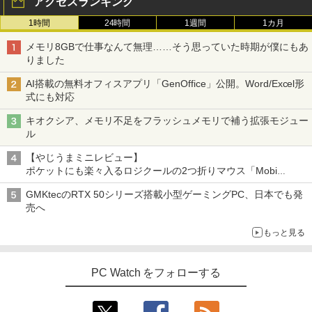
アクセスランキング
1時間
24時間
1週間
1カ月
メモリ8GBで仕事なんて無理……そう思っていた時期が僕にもあ
りました
AI搭載の無料オフィスアプリ「GenOffice」公開。Word/Excel形
式にも対応
キオクシア、メモリ不足をフラッシュメモリで補う拡張モジュー
ル
【やじうまミニレビュー】
ポケットにも楽々入るロジクールの2つ折りマウス「Mobi
Fold」。その気になるギミックとは？
GMKtecのRTX 50シリーズ搭載小型ゲーミングPC、日本でも発
売へ
もっと見る
PC Watch をフォローする