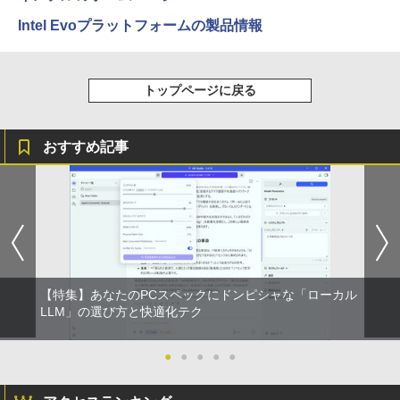
Intel Evoプラットフォームの製品情報
On My Road (Stadium ver.)
スーパーの裏でヤニ吸うふたり 9巻 (デジタル
版ビッグガンガンコミックス)
by Amazon 炭酸水 ラベルレス 500ml ×24本
強炭酸水 ペットボトル 500ミリリットル (Sm
￥250
art Basic)
￥810
トップページに戻る
￥1,625
おすすめ記事
BUGS LIFE
ONE PIECE モノクロ版 115 (ジャンプコミッ
クスDIGITAL)
コカ・コーラ やかんの麦茶 from 爽健美茶 ラ
ベルレス 650mlPET×24本
￥250
￥594
￥1,653
【特集】あなたのPCスペックにドンピシャな「ローカル
LLM」の選び方と快適化テク
●
●
●
●
●