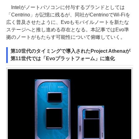
Intelがノートパソコンに付与するブランドとしては
「Centrino」が記憶に残るが、同社がCentrinoでWi-Fiを
広く普及させたように、Evoもモバイルノートを新たな
ステージへと推し進める存在となる。本記事ではEvo準
拠のノートがもたらす可能性について俯瞰していく。
第10世代のタイミングで導入されたProject Athenaが
第11世代では「Evoプラットフォーム」に進化