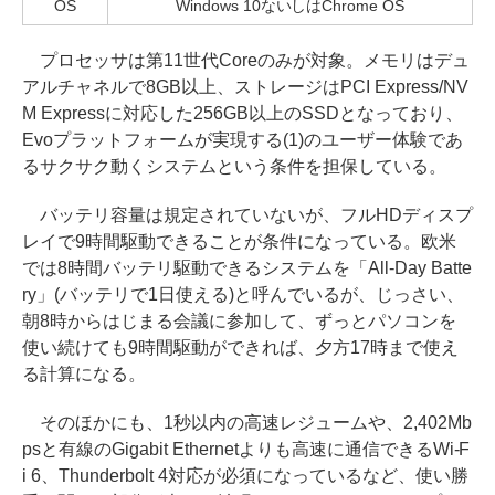
OS
Windows 10ないしはChrome OS
プロセッサは第11世代Coreのみが対象。メモリはデュ
アルチャネルで8GB以上、ストレージはPCI Express/NV
M Expressに対応した256GB以上のSSDとなっており、
Evoプラットフォームが実現する(1)のユーザー体験であ
るサクサク動くシステムという条件を担保している。
バッテリ容量は規定されていないが、フルHDディスプ
レイで9時間駆動できることが条件になっている。欧米
では8時間バッテリ駆動できるシステムを「All-Day Batte
ry」(バッテリで1日使える)と呼んでいるが、じっさい、
朝8時からはじまる会議に参加して、ずっとパソコンを
使い続けても9時間駆動ができれば、夕方17時まで使え
る計算になる。
そのほかにも、1秒以内の高速レジュームや、2,402Mb
psと有線のGigabit Ethernetよりも高速に通信できるWi-F
i 6、Thunderbolt 4対応が必須になっているなど、使い勝