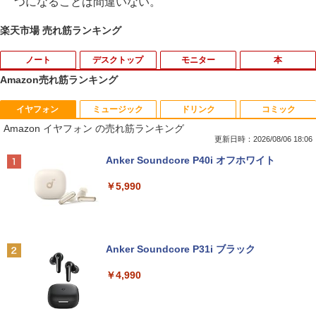
つになることは間違いない。
楽天市場 売れ筋ランキング
ノート
デスクトップ
モニター
本
Amazon売れ筋ランキング
イヤフォン
ミュージック
ドリンク
コミック
【大特価】中古 VAIO Core i7 1065G7 第
【★最大100%ポイント】超小型筐体 ミ
【送料無料】1.54インチ ST7789 解像度
【エントリーでポイント10倍】はじめて
1
1
1
1
Amazon イヤフォン の売れ筋ランキング
10世代CPU メモリ8GB SSD256GB 14イ
ニパソコン HP ProDesk 800 G2 DM 第6
240x240 IPS LCDディスプレイ240x240
の世界名作えほん きいろいえほんのおう
ンチ フルHD Windows11 Home WEBカ
世代 Corei5 メモリ:8GB 新品SSD:256G
LCDモジュール SPI ディスプレイ Ardui
ち 40巻セット
更新日時：2026/08/06 18:06
メラ 無線LAN VJPK13C11N 1年保証 レ
B HDD:500GB デュアルストレージ USB
no RasberryPiなど対応
Anker Soundcore P40i オフホワイト
ビュー特典:WPS Office Bランク パソコ
3.0 Type-C DisplayPort VGA Wi-fi 無線
￥26,400
ン ノートパソコン バイオ 中古ノートPC
LAN Windows10 Windows11 ミニデス
￥1,980
￥5,990
win11 中古ノートパソコン
クトップ ミニPC
￥24,800
￥29,800
小学館版学習まんが 世界の歴史 新装版
2
＼レビュー投稿で保証延長／モバイルモ
全22巻セット （小学館 学習まんがシリ
2
ニター 15.6 ディスプレイ ポータブルモ
ーズ） [ 小学館 ]
Anker Soundcore P31i ブラック
ニター モニター モバイルディスプレイ h
マイクロソフト 法人向け Surface Pro 1
「楽天ランキング1位」 デスクトップパ
dmi タイプC デュアルディスプレイ スタ
￥26,620
2
2
￥4,990
2 インチ キーボード ストーン グレー EP
ソコン Windows11 Office付き パソコン
ンド ゲーム 液晶 薄型 軽量
2-32891
新品｜インテル 第14世代 Core i5-4590 i
5 i7-14700F｜ SSD 256GB～2TB｜メモ
￥19,800
リ 8～64GB DDR4/5｜ デスクトップPC
￥25,278