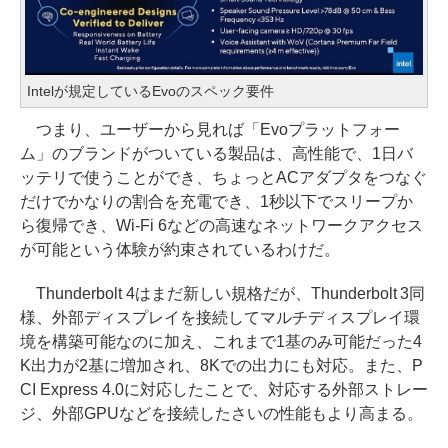
Intelが規定しているEvoのスペック要件
つまり、ユーザーから見れば「Evoプラットフォー
ム」のブランドがついている製品は、高性能で、1日バ
ッテリで使うことができ、ちょっとACアダプタをつなぐ
だけでかなりの割合を充電でき、1秒以下でスリープか
ら復帰でき、Wi-Fi 6などの高速なネットワークアクセス
が可能という体験が約束されているわけだ。
Thunderbolt 4はまだ新しい規格だが、Thunderbolt 3同
様、外部ディスプレイを接続してマルチディスプレイ環
境を構築可能なのに加え、これまで1基のみ可能だった4
K出力が2基に増加され、8Kでの出力にも対応。また、P
CI Express 4.0に対応したことで、対応する外部ストレー
ジ、外部GPUなどを接続したさいの性能もより高まる。