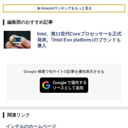
￥149,800
超得2,000円OFF&P2倍｜Windows11正
ッチ選択】 モバイルモニター 15.6インチ
5
式対応 第8世代｜楽天1位 三冠獲得｜豪
ノングレア 非光沢 1080PフルHD コスパ
Amazonランキングをもっと見る
華特典付き｜最大180日保証｜Core i5 第
高画質 デュアルモニター サブモニター
8世代｜中古ノートパソコン Windows11
ポータブルモニター ゲーミングモニター
編集部のおすすめ記事
office付き｜15.6型 テンキー付き｜ノー
【★20％クーポン】MINISFORUM UM8
リモートワーク IPS Tpye-C/mini HDMI
5
トパソコンWindows11 第8世代｜ノート
80 PlusミニPC AMD Ryzen 7 8845HS 1
pc ミニPC iPhone対応
BRUCE WAYNE feat. Flo Milli, ATL Jacob
【Amazon.co.jp限定】 い・ろ・は・す 2L P
薬屋のひとりごと 17巻 (デジタル版ビッグガ
パソコン｜パソコン｜PC｜中古PC
6GB/32GB RAM 512GB/1TB SSD Wind
Intel、第11世代Coreプロセッサーを正式
[Explicit]
ET ラベルレス ×8本
ンガンコミックス)
ows 11 Pro ゲーミングpc 2.5Gbps LA
￥9,999
発表。｢Intel Evo platform｣のブランドも
N/Wi-Fi6E/BT5.2/HDMI2.1/USB4/DP1.4/
￥29,800
導入
OCuLink 搭載コンパクトPC
￥250
￥1,001
￥770
￥131,999
BRUCE WAYNE feat. Flo Milli, ATL Jacob
by Amazon 天然水 ラベルレス 500ml ×24本
異世界居酒屋「のぶ」(22) (角川コミックス・
Google 検索で当サイトの記事を優先表示させる
[Explicit]
富士山の天然水 バナジウム含有 水 ミネラル
エース)
ウォーター ペットボトル 静岡県産 500ミリリ
ットル (Smart Basic)
￥250
￥832
￥1,380
On My Road (Stadium ver.)
HUNTER×HUNTER モノクロ版 39 (ジャンプ
コミックスDIGITAL)
by Amazon 天然水ラベルレス 2L×9本
￥250
関連リンク
￥572
￥1,117
インテルのホームページ