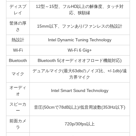
ディスプ
12型～15型、フルHD以上の解像度、タッチ対
レイ
応、狭額縁
筐体の厚
15mm以下、ファンあり/ファンレスの熱設計
さ
熱設計
Intel Dynamic Tuning Technology
Wi-Fi
Wi-Fi 6 Gig+
Bluetooth
Bluetooth 5(オーディオオフロード機能対応)
デュアルマイク(最大63dbのノイズ比、+/-1db)/遠
マイク
方界マイク
オーディ
Intel Smart Sound Technology
オ
スピーカ
音圧(50cmで78dB以上)/低音周波数(353Hz以下)
ー
前面カメ
720p/30fps以上
ラ