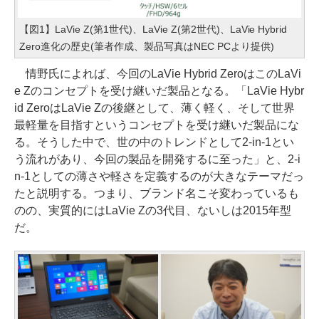
【図1】LaVie Z(第1世代)、LaVie Z(第2世代)、LaVie Hybrid
Zero進化の歴史(筆者作成、製品写真はNEC PCより提供)
情野氏によれば、今回のLaVie Hybrid ZeroはこのLaVi
e Zのコンセプトを受け継いだ製品となる。「LaVie Hybr
id ZeroはLaVie Zの後継として、薄く軽く、そして世界
最軽量を目指すというコンセプトを受け継いだ製品にな
る。そうした中で、世の中のトレンドとして2-in-1とい
う流れがあり、今回の製品を開発するに至った」と、2-i
n-1としての薄さや軽さを定義するのが大きなテーマだっ
たと説明する。つまり、ブランド名こそ変わっているも
のの、実質的にはLaVie Zの3代目、ないしは2015年型
だ。