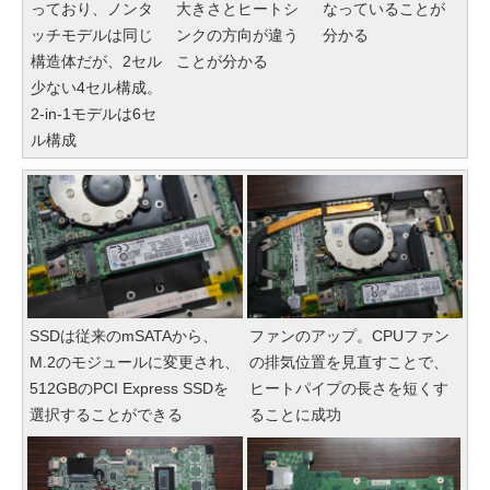
っており、ノンタ
大きさとヒートシ
なっていることが
ッチモデルは同じ
ンクの方向が違う
分かる
構造体だが、2セル
ことが分かる
少ない4セル構成。
2-in-1モデルは6セ
ル構成
SSDは従来のmSATAから、
ファンのアップ。CPUファン
M.2のモジュールに変更され、
の排気位置を見直すことで、
512GBのPCI Express SSDを
ヒートパイプの長さを短くす
選択することができる
ることに成功