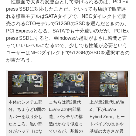
性能面で大きな変更点として挙げられるのは、PCI Ex
press SSDに対応したことだ。といっても店頭で販売さ
れる標準モデルはSATAタイプで、NECダイレクトで販
売されるCTOモデルで512GBのSSDを選んだときのみ、
PCI Expressとなる。SATAでも十分速いのだが、PCI Ex
press SSDにすると、Windowsの起動がまさに瞬間と言
っていいレベルになるので、少しでも性能が必要という
ユーザーはNECダイレクトで512GBのSSDを選択するの
が吉だろう。
本体のシステム部
こちらは第2世代
上が第2世代LaVie
分。ちょうどD面の
LaVie Zの内部構
Z、下がLaVie
カバーを取り外し
造。バッテリの構
Hybrid Zero。ヒー
たところ。黒い部
造はかなり似通っ
トパイプの長さや
分がバッテリにな
ているが、基板の
基板の大きさが異