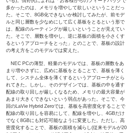
いる)。情野氏によれば「お客様からのフィードバックで
多かったのは、メモリを増やして欲しいということだっ
た。そこで、8GB化できないか検討してみたが、前モデ
ルと同じ層数を少なめにして広く基板をとるという形で
は、配線のルーティングが厳しいということが見えてい
た。そこで、層数を増やし、逆に基板の面積を小さくす
るというアプローチをとった」とのことで、基板の設計
の考え方をこのモデルでは変えた。
NEC PCの薄型、軽量のモデルでは、基板の層数をあ
まり増やさずに、広めに基板をとることで、基板を薄く
して、システム全体を薄くするというアプローチがとら
れてきた。しかし、そのデザインでは、基板の中を通す
配線の取り回しが厳しくなるため、メモリの最大容量が
あまり大きくできないという弱点があった。そこで、今
回のLaVie Hybrid Zeroでは、基板を高密度化することで
配線の取り回しを容易にして、配線を増やし、4GBだけ
でなく8GBにも対応可能なように変更した。ただし、高
密度化することで、基板の面積を減らし(従来モデルが20