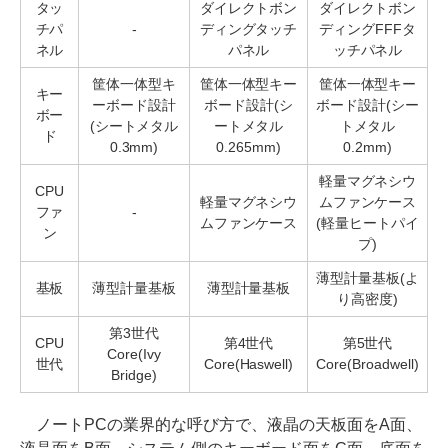
タッ
ダイレクトボン
ダイレクトボン
チパ
-
ディングタッチ
ディングFFFタ
ネル
パネル
ッチパネル
筐体一体型キ
筐体一体型キー
筐体一体型キー
キー
ーボード設計
ボード設計(シ
ボード設計(シー
ボー
(シートメタル
ートメタル
トメタル
ド
0.3mm)
0.265mm)
0.2mm)
軽量マグネシウ
CPU
軽量マグネシウ
ムファンケース
ファ
-
ムファンケース
(軽量ヒートパイ
ン
プ)
薄型計量基板(よ
基板
薄型計量基板
薄型計量基板
り高密度)
第3世代
CPU
第4世代
第5世代
Core(Ivy
世代
Core(Haswell)
Core(Broadwell)
Bridge)
ノートPCの業界的な呼び方で、液晶の天板面をA面、