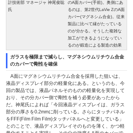
計技術部 マネージャ 神尾俊聡
のA面カバー(手前)。奥側にあ
氏
るのは、第2世代LaVie ZのA面
カバー(マグネシム合金)。従来
製品に比べて縁がたっている
のが分かる。そうした複雑な
加工ができるようになってい
るのが鍛造による製造の効果
ガラスを極限まで減らし、マグネシウムリチウム合金
のカバーで剛性を確保
A面にマグネシウムリチウム合金を採用した狙いは、
液晶ディスプレイ部分の軽量化にある。というのも、今
回の製品では、液晶パネルそのものの軽量化を実現して
おり、その分カバー側で剛性を補う必要があったから
だ。神尾氏によれば「今回液晶ディスプレイは、ガラス
部分の厚さを0.2mmに削っている。さらにタッチパネル
をFFF(Film Film Film)タッチパネルへと変更している」
とのことで、液晶ディスプレイそのものを薄く、かつ軽