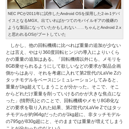
NEC PCが2011年に試作したAndroid OSを採用した2-in-1デバ
イスとなるMGX。出ていればかつてのモバイルギアの後継の
ような製品になっていたかもしれない……ちゃんとAndroid 2.x
と思われるOSがブートしていた
しかし、他の回転機構に比べれば重量の追加が少ない
とは言え、やはり360度回転ヒンジの導入によりいくら
かの重量の追加はある。「回転機構以外にも、メモリを
8GB乗せられるようにして欲しいなどの要求が製品企画
側からはあり、それを考慮に入れて第2世代のLaVie Zの
タッチモデルをベースにシミュレーションしてみると、
重量が1kg超えてしまうことが分かった。そこで、そこ
からどれだけ重量を削っていけるのかが大きな焦点にな
った」(情野氏)とのことで、回転機構やメモリ8GB化な
どの要求を取り入れた結果、第2世代のLaVie Zではタッ
チモデルが約964gだったのが1kg超に、非タッチモデル
の795gが830g超にと、そのままでは重量が増えてしまう
ことが分かったのだという。