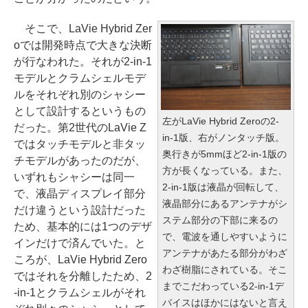
そこで、LaVie Hybrid Zer
oでは開発時点で大きな決断
が行なわれた。それが2-in-1
モデルとクラムシェルモデ
ルをそれぞれ別のシャシー
として設計するというもの
左がLaVie Hybrid Zeroの2-
だった。第2世代のLaVie Z
in-1版、右がノンタッチ版。
ではタッチモデルと非タッ
奥行きが5mmほど2-in-1版の
チモデルがあったのだが、
方が長くなっている。また、
いずれもシャシーは同一
2-in-1版は液晶が回転して、
で、液晶ディスプレイ部分
液晶部分にあるアンテナがシ
だけ違うという設計だった
ステム部分の下部に来るの
ため、基本的には1つのデザ
で、電波を通しやすいように
インだけで済んでいた。と
アンテナがあたる部分がわざ
ころが、LaVie Hybrid Zero
わざ樹脂にされている。そこ
ではそれを分離したため、2
までこだわっている2-in-1デ
-in-1とクラムシェルがそれ
バイスはほかにはないと言え