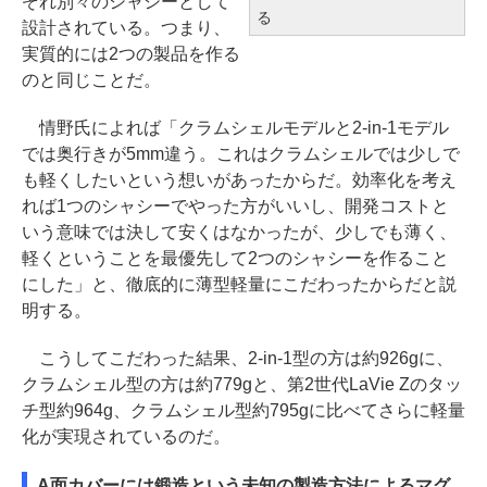
ぞれ別々のシャシーとして
る
設計されている。つまり、
実質的には2つの製品を作る
のと同じことだ。
情野氏によれば「クラムシェルモデルと2-in-1モデル
では奥行きが5mm違う。これはクラムシェルでは少しで
も軽くしたいという想いがあったからだ。効率化を考え
れば1つのシャシーでやった方がいいし、開発コストと
いう意味では決して安くはなかったが、少しでも薄く、
軽くということを最優先して2つのシャシーを作ること
にした」と、徹底的に薄型軽量にこだわったからだと説
明する。
こうしてこだわった結果、2-in-1型の方は約926gに、
クラムシェル型の方は約779gと、第2世代LaVie Zのタッ
チ型約964g、クラムシェル型約795gに比べてさらに軽量
化が実現されているのだ。
A面カバーには鍛造という未知の製造方法によるマグ