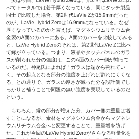
実は今回、LaVie Hybrid Zeroは、第2世代LaVie Zに比
べてトータルでは若干厚くなっている。同じタッチ製品
同士で比較した場合、第2世代LaVie Zが15.9mmだった
のが、LaVie Hybrid Zeroは16.9mmになっている。なぜ
厚くなっているのかと言えば、マグネシウムリチウム合
金製のA面のカバーにある。A面のカバーを比較してみる
と、LaVie Hybrid Zeroのそれは、第2世代LaVie Zに比べ
て縁が立っている。つまり、液晶やタッチパネルのガラ
スが削られた分の強度は、このA面のカバー側が補って
いるのだ。神尾氏によれば「ガラスは端から割れてい
く。その起点となる部分の強度を上げれば割れにくくな
る」との通りで、ガラスの厚さが減った分を設計側でし
っかりと補うことで問題の無い強度を実現しているのだ
という。
もちろん、縁の部分が増えた分、カバー側の重量は増
すことになるが、素材をマグネシウム合金からマグネシ
ウムリチウム合金へと変更することで、重量増を防げ
た。これが今回のLaVie Hybrid Zeroがさらなる軽量化を