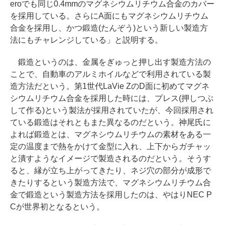
eroでも同じ0.4mmのマグネシウムリチウム合金のカバー
を採用している。さらにA面にもマグネシウムリチウム
合金を採用し、かつ鍛造(たんぞう)という新しい製造方
法にもチャレンジしている」と説明する。
鍛造というのは、金属をぎゅっと押し出す製造方法の
ことで、自動車のアルミホイルなどで利用されている製
造方法だという。第1世代LaVie ZのD面に初めてマグネ
シウムリチウム合金を採用した時には、プレス(押しつぶ
して作る)という製法が採用されていたが、今回採用され
ている鍛造はそれともまた異なるのだという。神尾氏に
よれば鍛造とは、マグネシウムリチウムの素材をある一
定の温度まで熱をかけて金型に入れ、上下からガチャッ
と潰すようなイメージで製造されるのだという。そうす
ると、縁が立ち上がってきたり、ネジ穴の部分が成形で
きたりするという製造方法で、マグネシウムリチウム合
金で鍛造という製造方法を採用したのは、やはりNEC P
Cが世界初となるという。