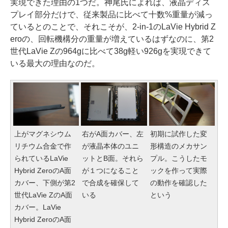
実現できた理由の1つだ。神尾氏によれば、液晶ディス
プレイ部分だけで、従来製品に比べて十数%重量が減っ
ているとのことで、それこそが、2-in-1のLaVie Hybrid Z
eroの、回転機構分の重量が増えているはずなのに、第2
世代LaVie Zの964gに比べて38g軽い926gを実現できて
いる最大の理由なのだ。
上がマグネシウム
右がA面カバー、左
初期に試作した変
リチウム合金で作
が液晶本体のユニ
形構造のメカサン
られているLaVie
ットとB面。それら
プル。こうしたモ
Hybrid ZeroのA面
が１つになること
ックを作って実際
カバー、下側が第2
で合成を確保して
の動作を確認した
世代LaVie ZのA面
いる
という
カバー。LaVie
Hybrid ZeroのA面