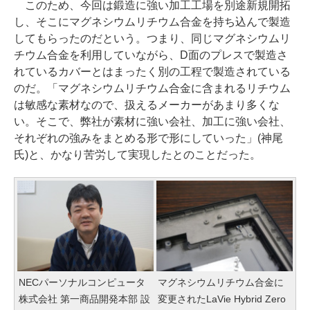
このため、今回は鍛造に強い加工工場を別途新規開拓
し、そこにマグネシウムリチウム合金を持ち込んで製造
してもらったのだという。つまり、同じマグネシウムリ
チウム合金を利用していながら、D面のプレスで製造さ
れているカバーとはまったく別の工程で製造されている
のだ。「マグネシウムリチウム合金に含まれるリチウム
は敏感な素材なので、扱えるメーカーがあまり多くな
い。そこで、弊社が素材に強い会社、加工に強い会社、
それぞれの強みをまとめる形で形にしていった」(神尾
氏)と、かなり苦労して実現したとのことだった。
NECパーソナルコンピュータ
マグネシウムリチウム合金に
株式会社 第一商品開発本部 設
変更されたLaVie Hybrid Zero