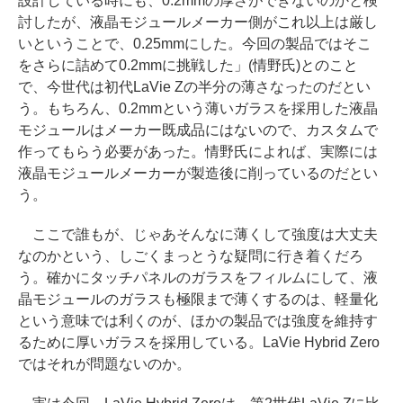
設計している時にも、0.2mmの厚さができないのかと検
討したが、液晶モジュールメーカー側がこれ以上は厳し
いということで、0.25mmにした。今回の製品ではそこ
をさらに詰めて0.2mmに挑戦した」(情野氏)とのこと
で、今世代は初代LaVie Zの半分の薄さなったのだとい
う。もちろん、0.2mmという薄いガラスを採用した液晶
モジュールはメーカー既成品にはないので、カスタムで
作ってもらう必要があった。情野氏によれば、実際には
液晶モジュールメーカーが製造後に削っているのだとい
う。
ここで誰もが、じゃあそんなに薄くして強度は大丈夫
なのかという、しごくまっとうな疑問に行き着くだろ
う。確かにタッチパネルのガラスをフィルムにして、液
晶モジュールのガラスも極限まで薄くするのは、軽量化
という意味では利くのが、ほかの製品では強度を維持す
るために厚いガラスを採用している。LaVie Hybrid Zero
ではそれが問題ないのか。