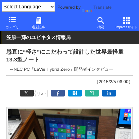
Powered by
Translate
PC Watch
パソコン/タブレット/スマートフォン
モバイルノート
カテゴリ
過去記事
検索
Impressサイト
笠原一輝のユビキタス情報局
愚直に“軽さ”にこだわって設計した世界最軽量
13.3型ノート
～NEC PC「LaVie Hybrid Zero」開発者インタビュー
（2015/2/5 06:00）
リスト