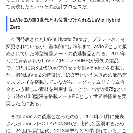
て実現したというその設計プロセスだ。
LaVie Zの第3世代とも位置づけられるLaVie Hybrid
Zero
今回発表されたLaVie Hybrid Zeroは、ブランド名こそ
変更されているが、基本的には昨年までLaVie Zとして販
売されていた薄型軽量ノートの後継製品となる。2012年
7月に発表されたLaVie Z(PC-LZ750HS)が最初の製品
で、CPUに第3世代Coreプロセッサ(Ivy Bridge)を搭載し
た。初代LaVie Zの特徴は、13.3型という大きめの液晶デ
ィスプレイを搭載していながら、マグネシムリチウム合
金という新しい素材を利用することで、わずか875gとい
う当時の13.3型液晶搭載ノートPCとして世界最軽量を実
現した点にある。
そのLaVie Zの後継となったのが、2013年10月に発表
されたLaVie Z(PC-LZ750NSB)だ。初代と区別するため
に、2代目や第2世代、2013年型などと呼ばれている。こ