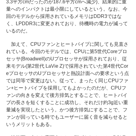
3.3平方cmだったのが187.6平方cmへ減少)、結果的に重
量へのインパクトは最小限にしているという。なお、今
回のモデルから採用されているメモリはDDR3ではな
く、LPDDR3に変更されており、待機時の電力が減って
いるのだ。
加えて、CPUファンとヒートパイプに関しても見直さ
れている。今回のモデルでは、CPUに第5世代Coreプロ
セッサ(Broadwell)のUプロセッサが採用されており、従
来モデル(第2世代 LaVie Z)で採用されていた第4世代Cor
eプロセッサのUプロセッサと熱設計面への要求という点
では同等で変更はない。従って、まったく同じCPUファ
ン+ヒートパイプを採用してもよかったのだが、CPUフ
ァンの向きを変えて後方排気とすることで、ヒートパイ
プの長さを短くすることに成功し、それだけ約3g近い重
量減を実現したという。かつ後方排気にすることで、フ
ァンが回っている時でもユーザーに届く音を減らせると
いうメリットもある。