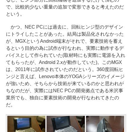
で、比較的少ない重量の追加で変形できると考えたのだ
という。
かつ、NEC PCには過去に、回転ヒンジ型のデザイン
にトライしたことがあった。結局は製品化されなかった
が、MGXというAndroid端末がそれで、要素技術を蓄え
るという目的の為に試作が行なわれ、実際に動作するデ
バイスとして作られていた(取材時にも実際に電源を入れ
てもらったが、Android 2.xが動作していた)。このMGX
は、2011年に試作されていたのだという。360度回転ヒ
ンジと言えば、Lenovo本体のYOGAシリーズのイメージ
が強いため、そちらから技術が来ているのかと思われが
ちなのだが、実際にはNEC PCの開発拠点である米沢事
業所でも、独自に要素技術の開発が行なわれてきたの
だ。