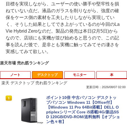
目標を実現しながら、ユーザーの使い勝手や堅牢性を損
ねていない点だ。液晶のガラスを削りながら、強度の確
保をケース側の素材を工夫したりしながら実現してい
く、そうした結果としてでき上がっているのが今回のLa
Vie Hybrid Zeroなのだ。製品の発売は本日(2月5日)から
なので、店頭にも実機が並び始めると思うので、この記
事を読んだ後で、是非とも実機に触ってみてその凄さを
実感してみて欲しい。
楽天市場 売れ筋ランキング
ノート
デスクトップ
モニター
本
楽天 デスクトップ 売れ筋ランキング
更新日時：2026/08/07 02:00
【期間限定★新品無線マウス付】中古ノ
ポイント10倍 中古パソコン デスクトッ
1
1
ートパソコン Windows11 Office2019搭
プパソコン Windows 11【Office付】
載 15.6型 テンキー付き Celeron 第8世代
【Windows 11 Pro 64Bit搭載】DELL O
Core i3 Core i5 メモリ4GB/16GB SSD1
ptiplexシリーズ Core i5搭載/4G/新品SS
28GB～1TB Webカメラ DVD 無線LAN
D 120GB/DVD-ROM/送料無料【オプショ
店長おまかせPC 初期設定済 送料無料
ン色々有】
【中古】