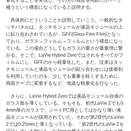
量化することを実現し、その分の強度をA面のカバーで
補うという構造になっていると説明する。
具体的にどういうことか説明していこう。一般的なタ
ッチパネルは、タッチモジュールが液晶モジュールの上
に貼り合わされているが、GFF(Glass Film Film)となっ
ており、ガラス→フィルム→フィルムという構造になっ
ている。この場合どうしてもガラスの重さが重量増に繋
がる。そこで、LaVie Hybrid Zeroではそれをすべてがフ
ィルムにし、GFFのから軽量化した。また、従来はタッ
チモジュールと液晶モジュールの貼り合わせには接着剤
を利用していたのを、少しでも重量を軽くするために、
両面テープに変更するなど、地道な軽量化を行なった。
さらに、LaVie Hybrid Zeroでは液晶モジュール自体の
ガラス面を薄くしている。そもそも、初代LaVie Zでも0.
4mm厚のガラスで、ノートPC用としてはかなり薄い液
晶モジュールが採用されていた。それが第2世代のLaVie
Zでは0.25mmと薄くなっている。「第2世代のLaVie Zを