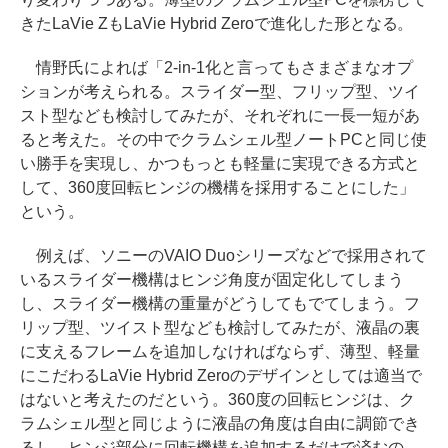
きたLaVie ZもLaVie Hybrid Zeroで進化した形となる。
情野氏によれば「2-in-1化と言ってもさまざまなオプ
ションが考えられる。スライダー型、フリップ型、ツイ
スト型なども検討してみたが、それぞれに一長一短があ
ると考えた。その中でクラムシェル型ノートPCと同じ使
い勝手を実現し、かつもっとも軽量に実現できる方式と
して、360度回転ヒンジの機構を採用することにした」
という。
例えば、ソニーのVAIO Duoシリーズなどで採用されて
いるスライダー機構はヒンジ角度が固定化してしまう
し、スライダー機構の重量がどうしてもでてしまう。フ
リップ型、ツイスト型なども検討してみたが、液晶の裏
に支えるフレームを追加しなければならず、薄型、軽量
にこだわるLaVie Hybrid Zeroのデザインとしては適当で
はないと考えたのだという。360度の回転ヒンジは、ク
ラムシェル型と同じように液晶の角度は自由に調節でき
るし、ヒンジ部分に回転機構を追加するだけで済むの