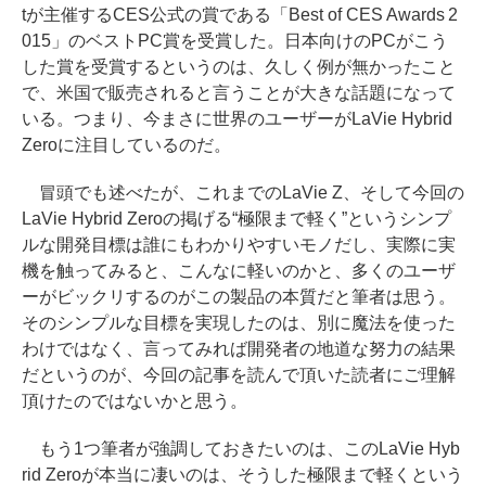
tが主催するCES公式の賞である「Best of CES Awards 2
015」のベストPC賞を受賞した。日本向けのPCがこう
した賞を受賞するというのは、久しく例が無かったこと
で、米国で販売されると言うことが大きな話題になって
いる。つまり、今まさに世界のユーザーがLaVie Hybrid
Zeroに注目しているのだ。
冒頭でも述べたが、これまでのLaVie Z、そして今回の
LaVie Hybrid Zeroの掲げる“極限まで軽く”というシンプ
ルな開発目標は誰にもわかりやすいモノだし、実際に実
機を触ってみると、こんなに軽いのかと、多くのユーザ
ーがビックリするのがこの製品の本質だと筆者は思う。
そのシンプルな目標を実現したのは、別に魔法を使った
わけではなく、言ってみれば開発者の地道な努力の結果
だというのが、今回の記事を読んで頂いた読者にご理解
頂けたのではないかと思う。
もう1つ筆者が強調しておきたいのは、このLaVie Hyb
rid Zeroが本当に凄いのは、そうした極限まで軽くという