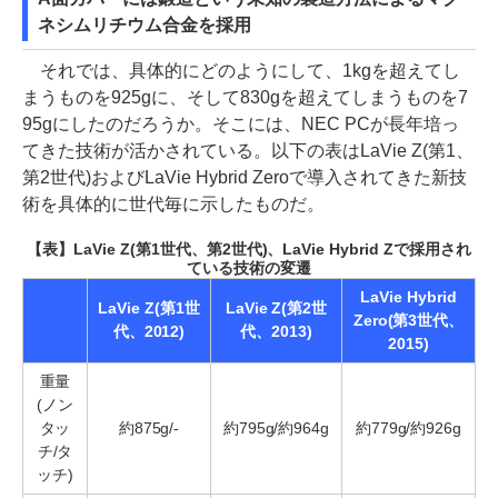
ネシムリチウム合金を採用
それでは、具体的にどのようにして、1kgを超えてし
まうものを925gに、そして830gを超えてしまうものを7
95gにしたのだろうか。そこには、NEC PCが長年培っ
てきた技術が活かされている。以下の表はLaVie Z(第1、
第2世代)およびLaVie Hybrid Zeroで導入されてきた新技
術を具体的に世代毎に示したものだ。
【表】LaVie Z(第1世代、第2世代)、LaVie Hybrid Zで採用され
ている技術の変遷
LaVie Hybrid
LaVie Z(第1世
LaVie Z(第2世
Zero(第3世代、
代、2012)
代、2013)
2015)
重量
(ノン
タッ
約875g/-
約795g/約964g
約779g/約926g
チ/タ
ッチ)