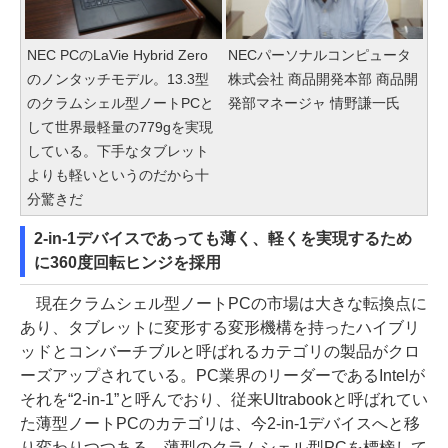
NEC PCのLaVie Hybrid Zero
NECパーソナルコンピュータ
のノンタッチモデル。13.3型
株式会社 商品開発本部 商品開
のクラムシェル型ノートPCと
発部マネージャ 情野謙一氏
して世界最軽量の779gを実現
している。下手なタブレット
よりも軽いというのだから十
分驚きだ
2-in-1デバイスであっても薄く、軽くを実現するため
に360度回転ヒンジを採用
現在クラムシェル型ノートPCの市場は大きな転換点に
あり、タブレットに変形する変形機構を持ったハイブリ
ッドとコンバーチブルと呼ばれるカテゴリの製品がクロ
ーズアップされている。PC業界のリーダーであるIntelが
それを“2-in-1”と呼んでおり、従来Ultrabookと呼ばれてい
た薄型ノートPCのカテゴリは、今2-in-1デバイスへと移
り変わりつつある。薄型のクラムシェル型PCを標榜して