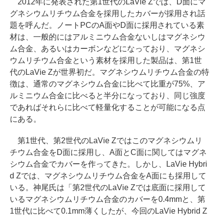
2012年に発表された第1世代のLaVie Zでは、D面にマ
グネシウムリチウム合金を採用したカバーが採用され話
題を呼んだ。ノートPCのA面やD面に採用されている素
材は、一般的にはアルミニウム合金ないしはマグネシウ
ム合金、あるいはカーボンなどになっており、マグネシ
ウムリチウム合金という素材を採用した製品は、第1世
代のLaVie Zが世界初だ。マグネシウムリチウム合金の特
徴は、通常のマグネシウム合金に比べて比重が75%、ア
ルミニウム合金に比べると半分になっており、同じ強度
であればそれらに比べて軽量化することが可能になる点
にある。
第1世代、第2世代のLaVie Zではこのマグネシウムリ
チウム合金をD面に採用し、A面とC面に関してはマグネ
シウム合金でカバーを作ってきた。しかし、LaVie Hybri
d Zでは、マグネシウムリチウム合金をA面にも採用して
いる。神尾氏は「第2世代のLaVie Zでは底面に採用して
いるマグネシウムリチウム合金のカバーを0.4mmと、第
1世代に比べて0.1mm薄くしたが、今回のLaVie Hybrid Z