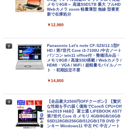
メモリ4GB～ 高速SSD1TB 最大 フルHD
Webカメラ zoom 軽量薄型 無線 型番更
新で在庫処分
￥12,980
Panasonic Let's note CF-SZ6/12.1型F
2
HD / 第7世代 Core i3-7100U /中古ノート
パソコン win11 office付・整備済み品・
メモリ8GB / 高速SSD搭載 / Webカメラ /
HDMI・VGA / WiFi / 超軽量モバイルノー
ト ・初期設定不要
￥14,800
【全品最大2500円OFFクーポン】【贅沢
3
な性能を手の届く価格でCorei5 CPU+Off
ice2019 H&B】 富士通 LIFEBOOK A577
第7世代 Core i5 メモリ 4GB/8GB/16GB
SSD128GB/256GB/512GB/1TB DVD テ
ンキー Windows11 中古 PC 中古ノート