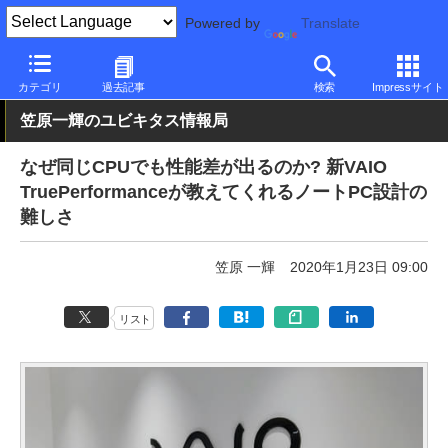
Powered by
Translate
PC Watch
パソコン/タブレット/スマートフォン
モバイルノート
カテゴリ
過去記事
検索
Impressサイト
笠原一輝のユビキタス情報局
なぜ同じCPUでも性能差が出るのか? 新VAIO
TruePerformanceが教えてくれるノートPC設計の
難しさ
笠原 一輝
2020年1月23日 09:00
リスト