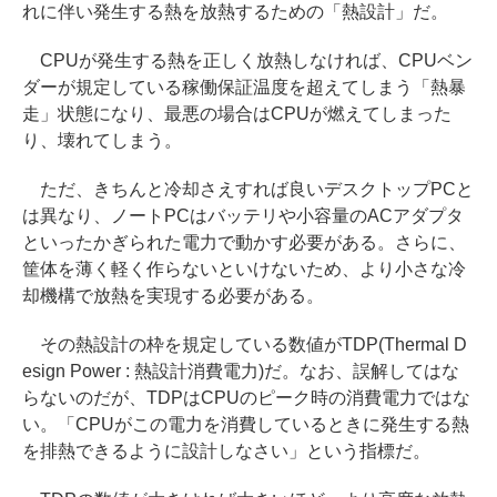
れに伴い発生する熱を放熱するための「熱設計」だ。
CPUが発生する熱を正しく放熱しなければ、CPUベン
ダーが規定している稼働保証温度を超えてしまう「熱暴
走」状態になり、最悪の場合はCPUが燃えてしまった
り、壊れてしまう。
ただ、きちんと冷却さえすれば良いデスクトップPCと
は異なり、ノートPCはバッテリや小容量のACアダプタ
といったかぎられた電力で動かす必要がある。さらに、
筐体を薄く軽く作らないといけないため、より小さな冷
却機構で放熱を実現する必要がある。
その熱設計の枠を規定している数値がTDP(Thermal D
esign Power : 熱設計消費電力)だ。なお、誤解してはな
らないのだが、TDPはCPUのピーク時の消費電力ではな
い。「CPUがこの電力を消費しているときに発生する熱
を排熱できるように設計しなさい」という指標だ。