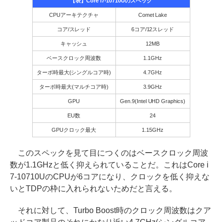
【表】Core i7-10710Uのスペック
CPUアーキテクチャ
Comet Lake
コア/スレッド
6コア/12スレッド
キャッシュ
12MB
ベースクロック周波数
1.1GHz
ターボ時最大(シングルコア時)
4.7GHz
ターボ時最大(マルチコア時)
3.9GHz
GPU
Gen.9(Intel UHD Graphics)
EU数
24
GPUクロック最大
1.15GHz
このスペックを見て目につくのはベースクロック周波
数が1.1GHzと低く抑えられていることだ。これはCore i
7-10710UのCPUが6コアになり、クロックを低く抑えな
いとTDPの枠に入れられないためだと言える。
それに対して、Turbo Boost時のクロック周波数はクア