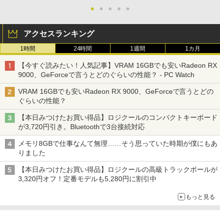
●
●
●
●
●
アクセスランキング
1時間
24時間
1週間
1カ月
【今すぐ読みたい！人気記事】VRAM 16GBでも安いRadeon RX
9000、GeForceで言うとどのぐらいの性能？ - PC Watch
VRAM 16GBでも安いRadeon RX 9000、GeForceで言うとどの
ぐらいの性能？
【本日みつけたお買い得品】ロジクールのコンパクトキーボード
が3,720円引き。Bluetoothで3台接続対応
メモリ8GBで仕事なんて無理……そう思っていた時期が僕にもあ
りました
【本日みつけたお買い得品】ロジクールの高級トラックボールが
3,320円オフ！定番モデルも5,280円に割引中
もっと見る