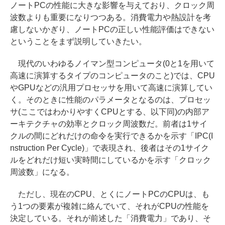
ノートPCの性能に大きな影響を与えており、クロック周
波数よりも重要になりつつある。消費電力や熱設計を考
慮しないかぎり、ノートPCの正しい性能評価はできない
ということをまず説明していきたい。
現代のいわゆるノイマン型コンピュータ(0と1を用いて
高速に演算するタイプのコンピュータのこと)では、CPU
やGPUなどの汎用プロセッサを用いて高速に演算してい
く。そのときに性能のパラメータとなるのは、プロセッ
サ(ここではわかりやすくCPUとする、以下同)の内部ア
ーキテクチャの効率とクロック周波数だ。前者は1サイ
クルの間にどれだけの命令を実行できるかを示す「IPC(I
nstruction Per Cycle)」で表現され、後者はその1サイク
ルをどれだけ短い実時間にしているかを示す「クロック
周波数」になる。
ただし、現在のCPU、とくにノートPCのCPUは、も
う1つの要素が複雑に絡んでいて、それがCPUの性能を
決定している。それが前述した「消費電力」であり、そ