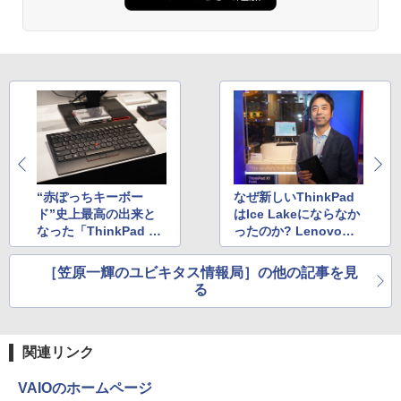
40
【全巻】 ドラフトキング 1-25巻セット
3
（ヤングジャンプコミックス） [ クロマ
Anker Soundcore Liberty 5 ミッドナイトブ
On My Road (Stadium ver.)
ONE PIECE モノクロ版 115 (ジャンプコミッ
￥12,980
ツ テツロウ ]
ラック
クスDIGITAL)
by Amazon 天然水ラベルレス 2L×9本
￥250
￥17,666
￥14,990
￥594
￥1,117
Yoothi 互換品 液晶 15.6インチ NE156F
3
HM-NX3 NE156FHM-NX5 対応 144Hz 4
0ピン 1920x1080 FullHD IPS LED LCD
【全巻】 ワンパンマン 1-37巻セット
4
液晶ディスプレイ 修理交換用液晶パネル
【2026年アップグレード版】AOKIMI ワイヤ
On My Road (Stadium ver.)
HUNTER×HUNTER モノクロ版 39 (ジャンプ
（ジャンプコミックス） [ ONE ]
レスイヤホン bluetooth イヤホン V12 小型
コミックスDIGITAL)
by Amazon 炭酸水 ラベルレス 500ml ×24本
軽量 ブルートゥースHi-Fi 最大36時間再生 ぶ
強炭酸水 ペットボトル 500ミリリットル (Sm
￥11,800
￥250
￥18,876
“赤ぽっちキーボー
なぜ新しいThinkPad
るーとゅーす コードレス ENCノイズキャン
art Basic)
￥572
ド”史上最高の出来と
はIce Lakeにならなか
セリング 自動ペアリング Type-C充電 マイク
なった「ThinkPad Tr
ったのか? Lenovo主
付き 防水 タッチ式音量調整 スポーツ/通勤/通
￥1,625
学/WEB会議(ホワイト)
ackPoint Keyboard I
任エンジニアを問い詰
IOデータ 3辺フレームレス＆広視野角A
4
I」
めてきた
DSパネル液晶ディスプレイ ［23.8型 /フ
BUGS LIFE
スーパーの裏でヤニ吸うふたり 9巻 (デジタル
信じていた仲間達にダンジョン奥地で殺
［笠原一輝のユビキタス情報局］の他の記事を見
5
￥1,964
ルHD(1920×1080) /ワイド］ ブラック
版ビッグガンガンコミックス)
されかけたがギフト『無限ガチャ』でレ
【Amazon.co.jp限定】 伊藤園 磨かれて、澄
る
KH-A241DB
ベル9999の仲間達を手に入れて元パーテ
みきった日本の水 2L 8本 ラベルレス [ ケース
￥250
ィーメンバーと世界に復讐＆『ざま
] [ 水 ] [ ペットボトル ] [ 箱買い ] [ ストック
￥810
Xiaomi シャオミ REDMI Buds 8 Lite ワイヤ
￥15,980
ぁ！』します！【電子書籍】
] [ 水分補給 ]
レスイヤホン Bluetooth 5.4 ノイズキャンセ
関連リンク
リング ANC 36時間再生
￥792
￥998
VAIOのホームページ
￥3,480
BenQ 27型液晶ディスプレイ アイケアG
5