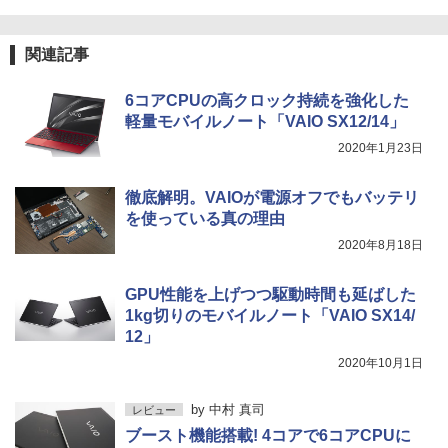
Wシリーズ ブラック GW2791 [GW2791]
【RNH】
関連記事
￥16,300
6コアCPUの高クロック持続を強化した
軽量モバイルノート「VAIO SX12/14」
2020年1月23日
徹底解明。VAIOが電源オフでもバッテリ
を使っている真の理由
2020年8月18日
GPU性能を上げつつ駆動時間も延ばした
1kg切りのモバイルノート「VAIO SX14/
12」
2020年10月1日
by
中村 真司
レビュー
ブースト機能搭載! 4コアで6コアCPUに