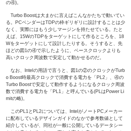
の④)。
Turbo Boostは大まかに言えばこんなかたちで動いてい
る。PCベンダーはTDPの枠ギリギリに設計することは少
なく、実際にはもう少しマージンを持たせている。たと
えば、15WのTDPをターゲットにして作るところを、18
Wをターゲットにして設計したりする。そうすると、先
ほどの図1の④で示したように、ベースクロックよりも
高いクロック周波数で安定して動かせるのだ。
なお、Intelの用語で言うと、図1の②のクロックがTurb
o Boost時最高クロックで消費する電力を「PL2」、④の
Turbo Boostで安定して動作するようになるクロック周波
数で消費する電力を「PL1」と呼んでいる(PLはPower Li
mitの略)。
このPL1とPL2については、IntelがノートPCメーカー
に配布しているデザインガイドのなかで参考数値として
紹介しているが、同社が一般に公開しているデータシー