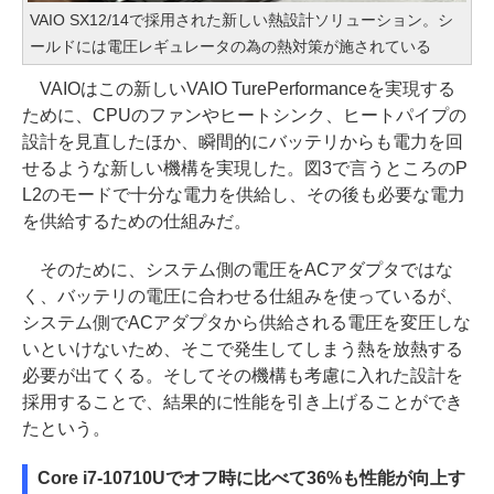
VAIO SX12/14で採用された新しい熱設計ソリューション。シ
ールドには電圧レギュレータの為の熱対策が施されている
VAIOはこの新しいVAIO TurePerformanceを実現する
ために、CPUのファンやヒートシンク、ヒートパイプの
設計を見直したほか、瞬間的にバッテリからも電力を回
せるような新しい機構を実現した。図3で言うところのP
L2のモードで十分な電力を供給し、その後も必要な電力
を供給するための仕組みだ。
そのために、システム側の電圧をACアダプタではな
く、バッテリの電圧に合わせる仕組みを使っているが、
システム側でACアダプタから供給される電圧を変圧しな
いといけないため、そこで発生してしまう熱を放熱する
必要が出てくる。そしてその機構も考慮に入れた設計を
採用することで、結果的に性能を引き上げることができ
たという。
Core i7-10710Uでオフ時に比べて36%も性能が向上す