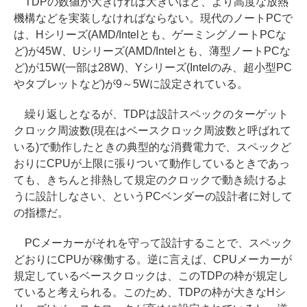
TDPの数値が大きければ大きいほど、より高度な放熱
機構などを実装しなければならない。現代のノートPCで
は、Hシリーズ(AMD/Intelとも、ゲーミングノートPCな
ど)が45W、Uシリーズ(AMD/Intelとも、薄型ノートPCな
ど)が15W(一部は28W)、Yシリーズ(Intelのみ、超小型PC
やタブレットなど)が9～5Wに設定されている。
繰り返しとなるが、TDPは設計スペックのターゲット
クロック周波数(現在はベースクロック周波数と呼ばれて
いる)で動作したときの典型的な消費電力で、スペックど
おりにCPUが上限に張りついて動作しているときであっ
ても、きちんと排熱して規定のクロックで動き続けるよ
うに設計しなさい、というPCベンダーの設計者に対して
の指標だ。
PCメーカーがそれを守って設計することで、スペック
どおりにCPUが稼働する。逆に言えば、CPUメーカーが
規定しているベースクロックは、このTDPの枠が規定し
ていると考えられる。このため、TDPの枠が大きなHシ