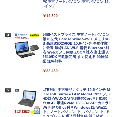
PC中古ノートパソコン 中古パソコン 15.
6インチ
￥14,800
月間ベストプライス 中古ノートパソコン
4
第10世代 Core i3 Windows11 メモリ8G
B 高速SSD256GB 15.6インチ 事務作業
に最適 無線LAN Wi-Fi搭載 Bluetooth対
応 Webカメラ内蔵 ZOOM対応 富士通 A
5510/DX 初期設定済 すぐ使える 90日保
証 送料無料
￥22,480
LTE対応 中古美品 / タッチ 10.5インチ M
5
icrosoft Surface GO2 Model.1927 フル
HD対応WUXGA/ 第8世代CoreM3-8100
Y/ 8GB/ 爆速NVMe 128GB-SSD/ カメラ/
Wi-Fi6/ Office付きWindows11/ Win11
中古ノートパソコン 中古パソコン 中古P
C タブレット 税込送料無料 即日発送