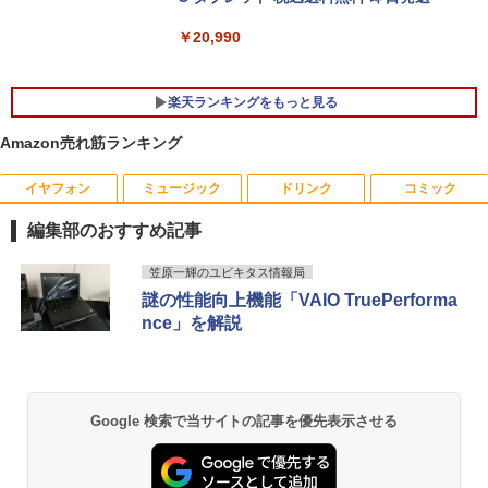
￥20,990
楽天ランキングをもっと見る
Amazon売れ筋ランキング
イヤフォン
ミュージック
ドリンク
コミック
【マラソンセール期間中ポイント5倍】中
BARFOUT! SPECIAL EDITION EARLY
1
1
古モニター 19インチ スクエア SXGA 12
AUTUMN 2026 / TIME TRAVEL 岩本 照
編集部のおすすめ記事
80x1024 IPSパネル ノングレア DELL P1
（Snow Man） [ ブラウンズブックス ]
917S HDMI DisplayPort VGA USBハブ
Anker Soundcore P40i オフホワイト
BRUCE WAYNE feat. Flo Milli, ATL Jacob
by Amazon 天然水 ラベルレス 500ml ×24本
薬屋のひとりごと 17巻 (デジタル版ビッグガ
搭載 動作確認済み 30日保証 送料無料
笠原一輝のユビキタス情報局
￥1,870
[Explicit]
富士山の天然水 バナジウム含有 水 ミネラル
ンガンコミックス)
謎の性能向上機能「VAIO TruePerforma
ウォーター ペットボトル 静岡県産 500ミリリ
￥7,990
￥6,980
nce」を解説
ットル (Smart Basic)
￥250
￥770
2026年度版 英検準2級 過去6回全問題集
2
￥1,380
[ 旺文社 ]
【期間限定10%OFFクーポン 8/12 10時
2
Anker Soundcore P31i ブラック
BRUCE WAYNE feat. Flo Milli, ATL Jacob
異世界居酒屋「のぶ」(22) (角川コミックス・
まで】 ゲーミングモニター 24.5インチ F
￥1,870
Google 検索で当サイトの記事を優先表示させる
[Explicit]
エース)
【Amazon.co.jp限定】 い・ろ・は・す 2L P
HD 240Hz 1ms Fast IPSパネル HDMI2.0
ET ラベルレス ×8本
￥5,990
×1 DP1.4×1 Adaptive Sync対応 フリッ
￥250
￥832
カーフリー ブルーライトカット モニター
￥1,112
ディスプレイ MAXZEN MGM25IC04-F2