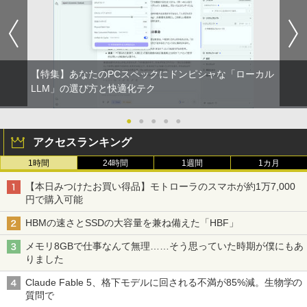
【特集】あなたのPCスペックにドンピシャな「ローカル
LLM」の選び方と快適化テク
●
●
●
●
●
アクセスランキング
1時間
24時間
1週間
1カ月
【本日みつけたお買い得品】モトローラのスマホが約1万7,000
円で購入可能
HBMの速さとSSDの大容量を兼ね備えた「HBF」
メモリ8GBで仕事なんて無理……そう思っていた時期が僕にもあ
りました
Claude Fable 5、格下モデルに回される不満が85%減。生物学の
質問で