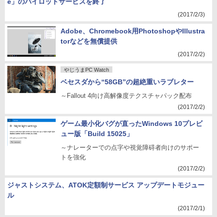
e」のパイロットサービスを終了
(2017/2/3)
Adobe、Chromebook用PhotoshopやIllustra
torなどを無償提供
(2017/2/2)
やじうまPC Watch
ベセスダから“58GB”の超絶重いラブレター
～Fallout 4向け高解像度テクスチャパック配布
(2017/2/2)
ゲーム最小化バグが直ったWindows 10プレビ
ュー版「Build 15025」
～ナレーターでの点字や視覚障碍者向けのサポー
トを強化
(2017/2/2)
ジャストシステム、ATOK定額制サービス アップデートモジュー
ル
(2017/2/1)