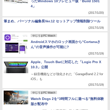
ったWindows 10プレビュー版「Build 1501
4」
(2017/1/20)
筆まめ、パーソナル編集長Ver.12 セットアップ情報削除ツール
(2017/1/19)
やじうまPC Watch
Androidスマホのロック画面から“Cortanaさ
ん”の音声操作が可能に?
(2017/1/19)
Apple、Touch Barに対応した「Logic Pro X
10.3」公開
～録音機能などが強化された「GarageBand 2.2 for
iOS」も
(2017/1/19)
やじうまPC Watch
Watch Dogs 2を“3時間フルに遊べる”無料体験
版が配布中