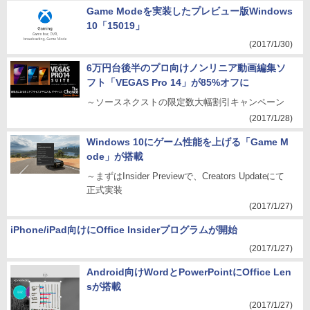
Game Modeを実装したプレビュー版Windows
10「15019」
(2017/1/30)
6万円台後半のプロ向けノンリニア動画編集ソ
フト「VEGAS Pro 14」が85%オフに
～ソースネクストの限定数大幅割引キャンペーン
(2017/1/28)
Windows 10にゲーム性能を上げる「Game M
ode」が搭載
～まずはInsider Previewで、Creators Updateにて
正式実装
(2017/1/27)
iPhone/iPad向けにOffice Insiderプログラムが開始
(2017/1/27)
Android向けWordとPowerPointにOffice Len
sが搭載
(2017/1/27)