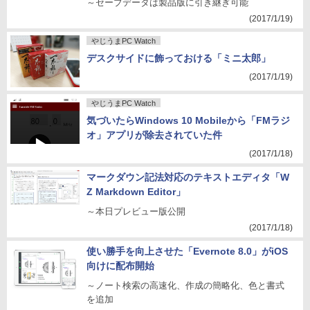
～セーブデータは製品版に引き継ぎ可能
(2017/1/19)
やじうまPC Watch
デスクサイドに飾っておける「ミニ太郎」
(2017/1/19)
やじうまPC Watch
気づいたらWindows 10 Mobileから「FMラジ
オ」アプリが除去されていた件
(2017/1/18)
マークダウン記法対応のテキストエディタ「W
Z Markdown Editor」
～本日プレビュー版公開
(2017/1/18)
使い勝手を向上させた「Evernote 8.0」がiOS
向けに配布開始
～ノート検索の高速化、作成の簡略化、色と書式
を追加