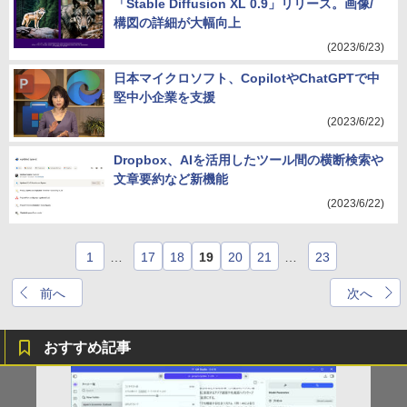
「Stable Diffusion XL 0.9」リリース。画像/
構図の詳細が大幅向上
(2023/6/23)
日本マイクロソフト、CopilotやChatGPTで中
堅中小企業を支援
(2023/6/22)
Dropbox、AIを活用したツール間の横断検索や
文章要約など新機能
(2023/6/22)
1
…
17
18
19
20
21
…
23
前へ
次へ
おすすめ記事