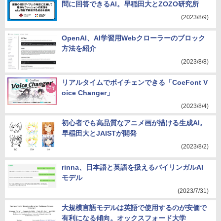
問に回答できるAI。早稲田大とZOZO研究所
(2023/8/9)
OpenAI、AI学習用Webクローラーのブロック
方法を紹介
(2023/8/8)
リアルタイムでボイチェンできる「CoeFont V
oice Changer」
(2023/8/4)
初心者でも高品質なアニメ画が描ける生成AI。
早稲田大とJAISTが開発
(2023/8/2)
rinna、日本語と英語を扱えるバイリンガルAI
モデル
(2023/7/31)
大規模言語モデルは英語で使用するのが安価で
有利になる傾向。オックスフォード大学