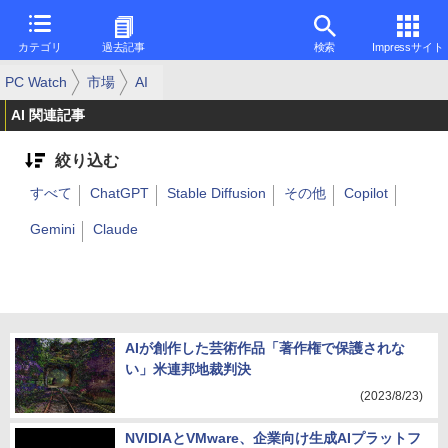
カテゴリ
過去記事
検索
Impressサイト
PC Watch
市場
AI
AI 関連記事
絞り込む
すべて
ChatGPT
Stable Diffusion
その他
Copilot
Gemini
Claude
AIが創作した芸術作品「著作権で保護されな
い」米連邦地裁判決
(2023/8/23)
NVIDIAとVMware、企業向け生成AIプラットフ