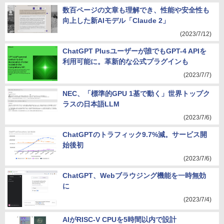
数百ページの文章も理解でき、性能や安全性も
向上した新AIモデル「Claude 2」
(2023/7/12)
ChatGPT Plusユーザーが誰でもGPT-4 APIを
利用可能に。革新的な公式プラグインも
(2023/7/7)
NEC、「標準的GPU 1基で動く」世界トップク
ラスの日本語LLM
(2023/7/6)
ChatGPTのトラフィック9.7%減。サービス開
始後初
(2023/7/6)
ChatGPT、Webブラウジング機能を一時無効
に
(2023/7/4)
AIがRISC-V CPUを5時間以内で設計