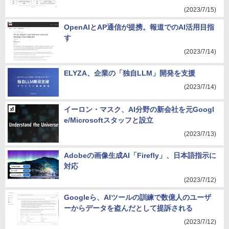
(2023/7/15)
OpenAIとAP通信が提携。報道でのAI活用目指
す
(2023/7/14)
ELYZA、企業の「独自LLM」開発を支援
(2023/7/14)
イーロン・マスク、AI分野の新会社を元Googl
e/Microsoftスタッフと設立
(2023/7/13)
Adobeの画像生成AI「Firefly」、日本語指示に
対応
(2023/7/12)
Googleら、AIツールの訓練で数億人のユーザ
ーからデータを盗んだとして提訴される
(2023/7/12)