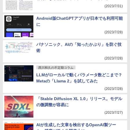
(2023/7/31)
Android版ChatGPTアプリが日本でも利用可能
に
(2023/7/28)
パナソニック、AIの「知ったかぶり」を防ぐ技
術
(2023/7/28)
西川和久の不定期コラム
LLMがローカルで動くパラメータ数どこまで？
Metaの「Llama 2」を試してみた
(2023/7/28)
「Stable Diffusion XL 1.0」リリース。モデル
の微調整が容易に
(2023/7/27)
AIが生成した文章を検出するOpenAI製ツー