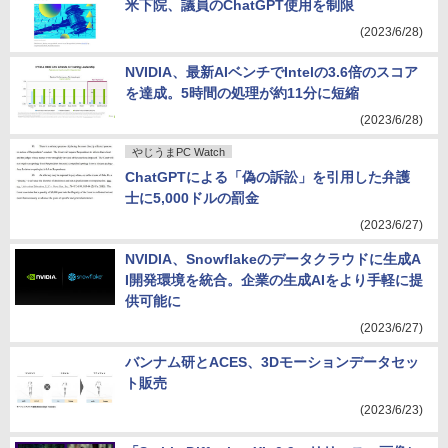
米下院、議員のChatGPT使用を制限
(2023/6/28)
NVIDIA、最新AIベンチでIntelの3.6倍のスコア
を達成。5時間の処理が約11分に短縮
(2023/6/28)
やじうまPC Watch
ChatGPTによる「偽の訴訟」を引用した弁護
士に5,000ドルの罰金
(2023/6/27)
NVIDIA、Snowflakeのデータクラウドに生成A
I開発環境を統合。企業の生成AIをより手軽に提
供可能に
(2023/6/27)
バンナム研とACES、3Dモーションデータセッ
ト販売
(2023/6/23)