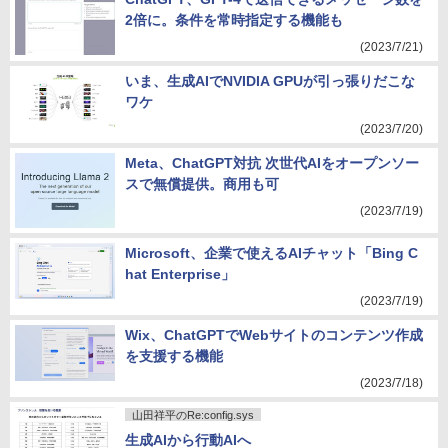
2倍に。条件を常時指定する機能も
(2023/7/21)
いま、生成AIでNVIDIA GPUが引っ張りだこな
ワケ
(2023/7/20)
Meta、ChatGPT対抗 次世代AIをオープンソー
スで無償提供。商用も可
(2023/7/19)
Microsoft、企業で使えるAIチャット「Bing C
hat Enterprise」
(2023/7/19)
Wix、ChatGPTでWebサイトのコンテンツ作成
を支援する機能
(2023/7/18)
山田祥平のRe:config.sys
生成AIから行動AIへ