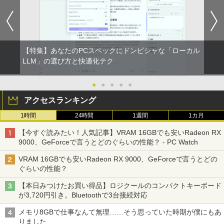
【特集】あなたのPCスペックにドンピシャな「ローカル
LLM」の選び方と快適化テク
●
●
●
●
●
アクセスランキング
1時間
24時間
1週間
1カ月
【今すぐ読みたい！人気記事】VRAM 16GBでも安いRadeon RX
9000、GeForceで言うとどのぐらいの性能？ - PC Watch
VRAM 16GBでも安いRadeon RX 9000、GeForceで言うとどの
ぐらいの性能？
【本日みつけたお買い得品】ロジクールのコンパクトキーボード
が3,720円引き。Bluetoothで3台接続対応
メモリ8GBで仕事なんて無理……そう思っていた時期が僕にもあ
りました