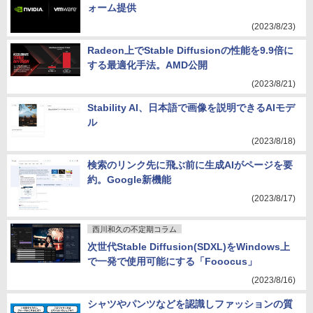
ォーム提供
(2023/8/23)
Radeon上でStable Diffusionの性能を9.9倍に
する最適化手法。AMD公開
(2023/8/21)
Stability AI、日本語で画像を説明できるAIモデ
ル
(2023/8/18)
検索のリンク先に飛ぶ前に生成AIがページを要
約。Google新機能
(2023/8/17)
西川和久の不定期コラム
次世代Stable Diffusion(SDXL)をWindows上
で一発で使用可能にする「Fooocus」
(2023/8/16)
シャツやパンツなどを認識しファッションの質