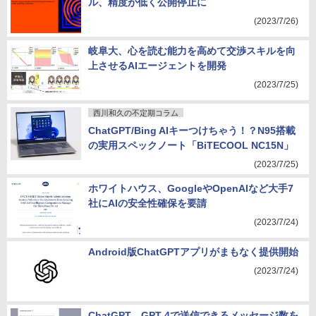
ル、精度が低く公開停止に
(2023/7/26)
岐阜大、心を読む能力を高めて交渉スキルを向
上させるAIエージェントを開発
(2023/7/25)
西川和久の不定期コラム
ChatGPT/Bing AIキーつけちゃう！？N95搭載
の実用スペックノート「BiTECOOL NC15N」
(2023/7/25)
ホワイトハウス、GoogleやOpenAIなど大手7
社にAIの安全性確保を要請
(2023/7/24)
Android版ChatGPTアプリがまもなく提供開始
(2023/7/24)
ChatGPT、GPT-4で送信できるメッセージ数を