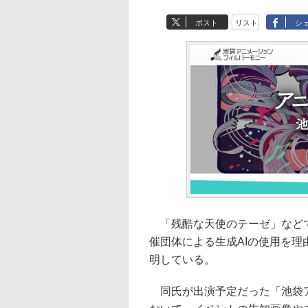
ポスト
リスト
シ
「残酷な天使のテーゼ」などで
催団体による生成AIの使用を
明している。
同氏が出演予定だった「池袋ア