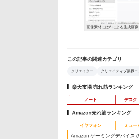
画像素材にはAIによる生成画
この記事の関連カテゴリ
クリエイター
クリエイティブ業界ニ
楽天市場 売れ筋ランキング
ノート
デスク
Amazon売れ筋ランキング
10
10
10
1
1
1
1
2
2
2
2
イヤフォン
ミュー
Amazon ゲーミングデバイス