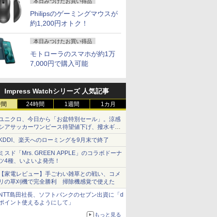
本日みつけたお買い得品
Philipsのゲーミングマウスが
約1,200円オトク！
 タッチパネル Core i7 16GB 512GB SSD Windows11 フルHD IPS液晶 オールインワン
古
用で
モバイルモニター 15.6
【1500円OFFクーポ
町人Aは悪役令嬢をど
中古ノートパソコン
アースドリームス 厳選
BARFOUT! SPECIAL
＼メーカー5年保証／
ノートパソコン 14イン
【楽天ブックス限定特
【中古】I-O
【マラソン
杖と剣のウ
本日みつけたお買い得品
一体型パソコン
-T7KP-
AOC公式
ith
インチ InnoView モバ
ン】【WEBカメラ搭載
うしても救いたい〜ど
Windows11 Office付
おまかせモニター 21.5
EDITION EARLY
【最短即日発送】【新
チ 新品 Windows11
典】梅山恋和 2nd写真
GigaCrysta
中ポイント
（16） 【
モトローラのスマホが約1万
 Core i7
 15.6
EL ]
イルディスプレイ 自立
&フルHD】ノートパソ
ぶと空と氷の姫君〜
き DELL Latitude
型〜27型ワイド
AUTUMN 2026 / TIME
品】モニター 21.5イン
Pro Office搭載 日本語
集『COCOIRO（ココ
GD242UDW
ノートパソ
大森藤ノ ]
7,000円で購入可能
代CPU メ
イルディ
型 1920*1080 FHD ポー
コン 中古パソコン 14
10【電子書店共通特典
5300 第8世代 Core i5
【HDMI対応 / FULL
TRAVEL 岩本 照
チモニター ディスプレ
キーボード メモリ
イロ）』(ポストカード
チ/1920x10
代 Core i
￥8,980
￥23,800
￥726
￥29,800
￥6,470
￥1,870
￥12,800
￥29,800
￥3,599
￥11,980
￥29,980
￥594
480GB
ブモニタ
タブルモニター IPS液晶
インチ SSD128GB メ
イラスト付】 【電子書
メモリ 8GB 高速 SSD
HD解像度】 大手メー
（Snow Man） [ ブラ
イ PCモニター ASUS
8GB SSD 128GB
1枚) [ 梅山恋和 ]
沢/DisplayP
16GB M.2
HD
ケーブル1
パネル 薄型 軽量 持ち運
モリ8GB Core i5 第8世
籍】[ 目黒三吉 ]
256GB 13.3インチ 無
カー液晶
ウンズブックス ]
液晶ディスプレイ
256GB 512GB 1TB
Sync](20
13.3インチ
ome Blu-
蔵 IPS
び 壁掛けに対応
代 Microsoft Office付
線LAN Webカメラ 中
(Dell/HP/NEC等) テレ
VP229HFZ 22型
Webカメラ WiFi
ター】保証
ングレア 
Impress Watchシリーズ 人気記事
 レビュー特
グレア 軽
Switch/PS3/PS4/PS5/Xbox
き Windows11 NEC
古パソコン
ワーク デュアルモニタ
1920×1080 応答速度
Bluetooth 選べるカラ
無線LAN Wi
時間
24時間
1週間
1カ月
ice Bラン
h PS5
One/PC/スマ
Versapro VM-7 ノート
ー Switch PS4 PS5対
1ms リフレッシュレー
ー 14型 薄型 軽量 初心
Bluetooth
ノートパソ
Phone対
ホ/USBType-C/標準
パソコン 中古 PC パソ
応 【整備済み中古品】
ト100Hz IPSパネル 液
者 学習向け PC ピンク
Windows
ユニクロ、今日から「お盆特別セール」。涼感
ック 中古
 ポータ
HDMI対応【選べる種
コン 中古ノートPC
晶モニター 5年保証付
シルバー 最短当日出荷
dynabook
シアサッカーワンピース待望値下げ、撥水ギア
50 2年
類】タッチ/ケース付
SSD1TB メモリ16GB
き 動画閲覧 仕事 在宅
期設定済 
ショーツは1990円に
MI
き/4Kタイプ
楽天ランキング4冠
90日保証
KDDI、楽天へのローミングを9月末で終了
ミスド「Mrs. GREEN APPLE」のコラボドーナ
ツ4種、いよいよ発売！
【家電レビュー】手ごわい雑草との戦い、コメ
リの草刈機で完全勝利 掃除機感覚で使えた
NTT島田社長、ソフトバンクのセブン出資に「d
ポイント使えるようにして」
もっと見る