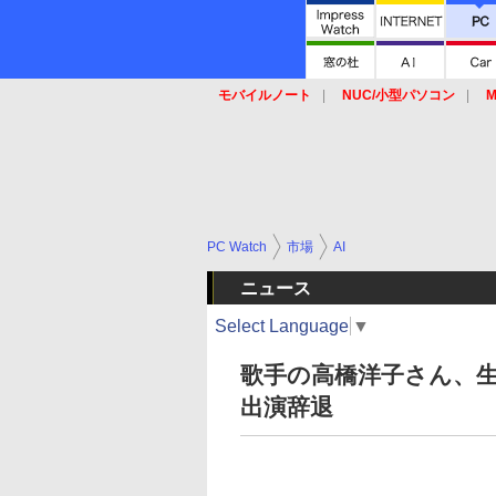
モバイルノート
NUC/小型パソコン
M
SSD
キーボード
マウス
PC Watch
市場
AI
ニュース
Select Language
▼
歌手の高橋洋子さん、生
出演辞退