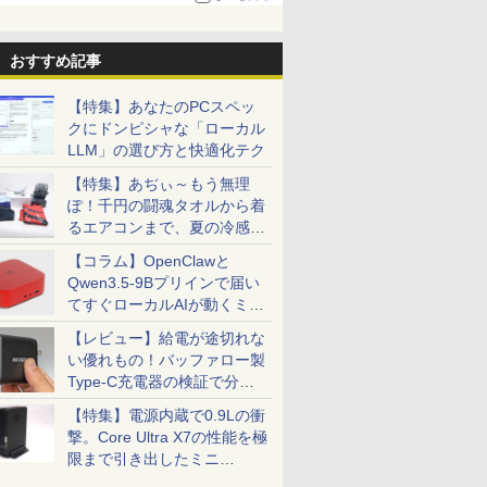
おすすめ記事
【特集】あなたのPCスペッ
クにドンピシャな「ローカル
LLM」の選び方と快適化テク
【特集】あぢぃ～もう無理
ぽ！千円の闘魂タオルから着
るエアコンまで、夏の冷感グ
ッズ一挙紹介
【コラム】OpenClawと
Qwen3.5-9Bプリインで届い
てすぐローカルAIが動くミニ
PC「SER9 Pro」
【レビュー】給電が途切れな
い優れもの！バッファロー製
Type-C充電器の検証で分か
ったこと
【特集】電源内蔵で0.9Lの衝
撃。Core Ultra X7の性能を極
限まで引き出したミニ
PC「GPD BOX」