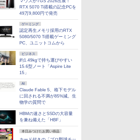
マウスがTGS 2026出展！
RTX 5070 Ti搭載の記念PCを
49万9,800円で発売
ゲーミング
認定再生メモリ採用のRTX
5080/5070 Ti搭載ゲーミング
PC、ユニットコムから
ビジネス
約1.49kgで持ち運びやすい
15.6型ノート「Aspire Lite
15」
AI
Claude Fable 5、格下モデル
に回される不満が85%減。生
物学の質問で
HBMの速さとSSDの大容量
を兼ね備えた「HBF」
本日みつけたお買い得品
カード付きの「プロ野球チッ