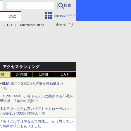
Impress サイト
全カテゴリ
CPU
Microsoft Office
アクセスランキング
時間
24時間
1週間
1カ月
HBMの速さとSSDの大容量を兼ね備えた
「HBF」
Claude Fable 5、格下モデルに回される不満が
85%減。生物学の質問で
【本日みつけたお買い得品】モトローラのスマ
ホが約1万7,000円で購入可能
メモリ8GBで仕事なんて無理……そう思ってい
た時期が僕にもありました