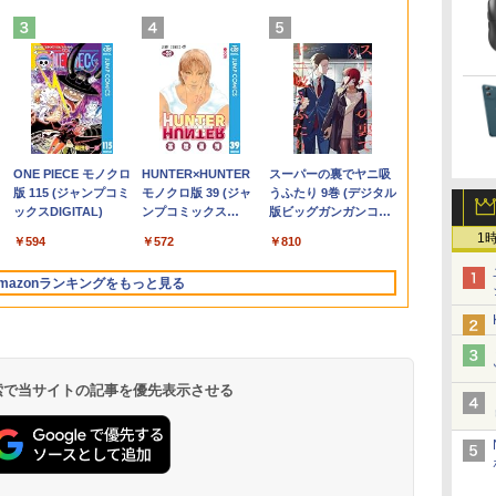
一体型PC 24型
・
＆
く
吾
【期間限定破格金
DELL Optiplex 7090
【中古】その他メーカ
月刊少女野崎くん
【中古】 店長セレクト
【エントリーでポイン
【2025新型】モバイル
【幼児ドリル部門ラン
レビュー投稿 5年保証
GMKtec｜ジーエムケ
【500円クーポン＋ポ
魔女と傭兵（9） 【電
【大特価】中
【クーポン利
MAZZEL 1st
Webカメラ 
付・
コン
額！】新生活 新古品
2500SFF (Win11x64)
ー モバイルモニター
（18）特装版 セレク
おまかせA4ノートパソ
ト100％還元のチャン
モニター15.6インチ モ
キング第1位】 学習参
｜MS Office 2024
ーテック 超小型 デス
イント最大31.5%還
子書籍】[ 宮木真人 ]
DynaBook P2
8,980円！】
photobook w
ソ
マ
Win11搭載 パソコンノ
中古 Core i7-
15.6インチ フル
ト小冊子「堀と鹿島
コン Windows10 お気
ス】GMKtec M8 ミニ
バイルディスプレイ ポ
考書 問題集 プリント
H&B 搭載｜中古 ノー
クトップパソコン
元！】モバイルモニタ
BL P2T7KPBL
モバイルモニター
ZEAL [ MAZZ
￥79,999
￥792
 文
容量
ートパソコンoffice付
2.5GHz(11700)/メモリ
HD【291-ud】
編」付き （SEコミック
軽ノートPC
PC【AMD Ryzen 5
ータブルモニタ ゲーム
ドリル 手先 てさき 遊
トパソコン
GMKtec NucBox
ー 15.6 インチ FHD
8565U 第8世
インチ モバ
￥9,980
￥56,100
￥7,235
￥1,650
￥11,800
￥78,248
￥7,400
￥8,800
￥19,800
￥72,000
￥8,490
￥19,800
￥11,980
￥4,950
整
-
き 初心者向けノート
16GB/HDD1TB/DVDマ
スプレミアム） [ 椿い
SSD120GB以上 メモリ
PRO 6650H 16GB
モニタ ー スイッチ用
び「はじめての七田式
Windows11 Office付
G11(Windows 11
1920×1080 1080P Fast
モリ8GB SSD
スプレイ サ
.
Anker Soundcore
On My Road
by Amazon 天然水
ONE PIECE モノクロ
【2026年アップグレ
On My Road
by Amazon 炭酸水
HUNTER×HUNTER
Xiaomi シャオミ
BUGS LIFE
コカ・コーラ やかんの
スーパーの裏でヤニ吸
PC
ーカ
PC 初期設定済 15.6型
ルチ [B:良品] 2022年頃
づみ ]
4GB Celeron搭載 液晶
512GB】4.5GHz 6コア
モニター 1920x1080P
プリント」
｜スペック Core i5 第7
Pro/Ryzen Embedded
IPS パネル 非光沢
15インチ フル
ー Type-C 
Liberty 5 ミッドナイ
(Stadium ver.)
ラベルレス 2L×9本
版 115 (ジャンプコミ
ード版】AOKIMI ワ
(Stadium ver.)
ラベルレス 500ml
モノクロ版 39 (ジャ
REDMI Buds 8 Lite ワ
麦茶 from 爽健美茶 ラ
うふたり 9巻 (デジタル
B /
LL
像
インテル高速CPU ラン
購入
15インチ 中古ノートパ
12スレッド OCuLink
FHD 持ち運び 高輝度
世代 メモリ 8GB 大容
R2514/メモリ
1000:1 高コントラスト
Windows11H
本 スピーカー内
￥250
トブラック
ックスDIGITAL)
イヤレスイヤホン
×24本 強炭酸水 ペッ
ンプコミックス
イヤレスイヤホン
ベルレス
版ビッグガンガンコミ
ce
i5
ダムで発送 メモリ4GB
ソコン DVDドライブ
Windows11 Pro
400Nits 非光沢IPSパネ
量 HDD 500GB テンキ
16GB/SSD 256GB)(シ
超軽量 600g スピーカ
ray 1年保証
フルHD ノン
￥250
￥1,117
￥250
水
bluetooth イヤホン
トボトル 500ミリリ
DIGITAL)
Bluetooth 5.4 ノイズ
650mlPET×24本
ックス)
1
用
 デ
～ 高速SSD1TB 最大
(内蔵or外付) WPS
LPDDR5 6400MT/s
ル 100%広色域 HDRモ
ー DVDドライブ搭載
ルバー) ミニPC GMK-
ー内蔵 Type-C/HDMI
典：WPS Off
量 薄型 Switc
￥14,990
￥594
￥2,599
￥1,625
￥572
￥3,480
￥2,009
￥810
V12 小型軽量 ブルー
ットル (Smart
キャンセリング ANC
設
フルHD Webカメラ
Office付き 中古パソコ
16T増設 3画面
ード対応 Type-C/mini
CD DVD 再生可｜中古
G11-16/256-
接続 PS5/Switch/PC/
ク パソコン 
Mac スマホ i
トゥースHi-Fi 最大
Basic)
36時間再生
zoom 軽量薄型 無線 型
ン
2.5GbpsLAN
HDMI端子
パソコン 中古ノートパ
W11Pro(R2514)
スマホ対応
コン ダイナブ
応 テレワーク
mazonランキングをもっと見る
36時間再生 ぶるーと
番更新で在庫処分
Bluetooth5.2 WiFi
PC/Switch/PS4/MAC/
ソコン 中古PC オフィ
パソコン
ブルモニター V
ゅーす コードレス
HDMI 省エネ ゲーミン
スマホなど対応
ス搭載
保証 MINI HD
ENCノイズキャンセ
グpc みにpc minipc
B0BZW3XVDL
リング 自動ペアリン
8K コンパクト
グ Type-C充電 マイ
ク付き 防水 タッチ式
 検索で当サイトの記事を優先表示させる
音量調整 スポーツ/通
勤/通学/WEB会議
6.0(オフホワイト)