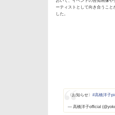
おいて、イベントの告知画像や
ーティストとして向き合うこと
した。
〈お知らせ〉
#高橋洋子
p
— 高橋洋子official (@yoko_t