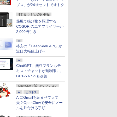
プス」が24袋セットでオトク
本日みつけたお買い得品
熱風で揚げ物を調理する
COSORIのエアフライヤーが
2,000円引き
AI
格安の「DeepSeek API」が
近日大幅値上げへ
AI
ChatGPT、無料プランもテ
キストチャットが無制限に。
GPT-5.6 Solも改善
OpenClawで試したいアレコレ
AI
ビジネス
AIにGmailを読ませて大丈
夫？OpenClawで安全にメー
7
7
7
8
8
8
9
9
9
10
10
10
ルを片付ける手順