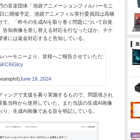
の音楽団体「池袋アニメーションフィルハーモニ
10日に開催予定。池袋アニメフィル実行委員回は高橋
けて、「昨今の生成AIを取り巻く問題について自覚
、告知画像を差し替える対応を行なったほか、チケ
望者には返金対応すると告知している。
最
ルハーモニーより、皆様へご報告させていただ
4GKC6iGIcy
niphil)
June 19, 2024
ィングで支援を募り実施するもので、問題視され
募集当時から使用していた。また当該の生成AI画像
おり、生成AI画像である旨を明記している。