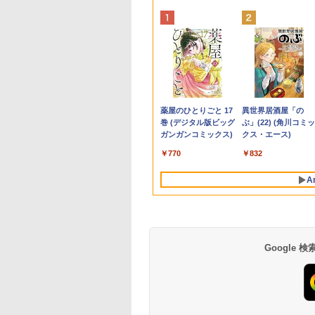
 フルHD IPS液晶 オールインワンPC 在宅勤務
ーカー5年保証／
トパソコン 14イン
天ブックス限定特
【中古】I-O DATA
【マラソンセール期間
杖と剣のウィストリア
【期間限定 キャンペ
【中古】 Apple TV HD
【マラソンセール期間
星新一ショートショー
中古ノートパソコン
【週末限定クーポン
□◇〇【目が疲れに
永遠の記憶 [ 東野 圭
短即日発送】【新
品 Windows11
梅山恋和 2nd写真
GigaCrysta LCD-
中ポイント5倍】中古
（16） 【電子書籍】[
ン】中古ノートパソコ
32GB MR912J/A
中ポイント5倍】【訳あ
ト1001 [ 星 新一 ]
windows11 office
P5倍！】 中古パソ
い ブルーライトカッ
]
モニター 21.5イン
 Office搭載 日本語
COCOIRO（ココ
GD242UDW [23.8イン
ノートパソコン 第11世
大森藤ノ ]
ン Windows11 Office
(A1625) 周辺機器 / 発
り】 中古モニター
整備済み品・富士通
中古 デスクトップパ
ト!!】iiyama/イイヤ
￥49,500
￥2,310
ニター ディスプレ
ボード メモリ
）』(ポストカード
チ/1920x1080/ADS/非光
代 Core i5 メモリ
搭載 軽量 13.3型 モバ
売時期2015年〜
23〜24インチ DP /
ARROWS Tab Q508
コン Office付き 大
フルHD対応21.5型
,800
,800
599
￥11,980
￥29,980
￥594
￥7,980
￥4,680
￥4,200
￥9,800
￥49,999
￥6,500
Cモニター ASUS
 SSD 128GB
 [ 梅山恋和 ]
沢/DisplayPort/HDMI/240Hz/1ms/GtoG/Adaptive-
16GB M.2 SSD256GB
イルPC 富士通
HDMI / DVI VGA 端子
教モデル 10.1型
快適メモリ 第8世代 
ProLite XUB2292HS
Anker Soundcore
BRUCE WAYNE feat.
【Amazon.co.jp限
薬屋のひとりごと 17
Anker Soundcore
BRUCE WAYNE feat
by Amazon 天然水
異世界居酒屋「の
ディスプレイ
GB 512GB 1TB
Sync](2025)【ECセン
13.3インチ フルHD ノ
LIFEBOOK E734 Intel
選択可能 店長おまかせ
WUXGA タブレット
備済み サポート充実
B1 HDMI対応 スピ
P40i オフホワイト
Flo Milli, ATL Jacob
定】 い・ろ・は・す
巻 (デジタル版ビッグ
P31i ホワイト
Flo Milli, ATL Jacob
ラベルレス 500ml
ぶ」(22) (角川コミッ
29HFZ 22型
bカメラ WiFi
ター】保証期間1週間
ングレア Webカメラ
Celeron 第4世代CPU
ケーブル付き サブモニ
(Atom / 4GB / 128G
Windows11 Pro DE
ー内蔵 綺麗な鮮明画
[Explicit]
2L PET ラベルレス
ガンガンコミックス)
[Explicit]
×24本 富士山の天然
クス・エース)
0×1080 応答速度
uetooth 選べるカラ
無線LAN Wi-Fi
メモリ4GB
ターにおすすめ 動作確
Windows 11 & Offi
OptiPlex 7060 Core 
【中古】 送料無料
￥7,990
￥5,990
×8本
水 バナジウム含有 
s リフレッシュレー
14型 薄型 軽量 初心
Bluetooth
SSD128GB+外付け
認済み 30日保証 送料
2019 搭載) 本体＋専
16GB 中古 パソコン
￥250
￥1,112
￥770
￥250
￥1,380
￥832
ミネラルウォーター
0Hz IPSパネル 液
学習向け PC ピンク
Windows11 東芝
HDD250GB
無料
キーボード付 ・初期
スクトップパソコン
ペットボトル 静岡県
ニター 5年保証付
バー 最短当日出荷
dynabook G83/HS 初
HD(1366×768) 無線
定不要
A
産 500ミリリットル
動画閲覧 仕事 在宅
期設定済 すぐ使える
bluetooth内蔵
(Smart Basic)
ランキング4冠
90日保証 送料無料
DisplayPort対応 送料
無料 訳あり
Google