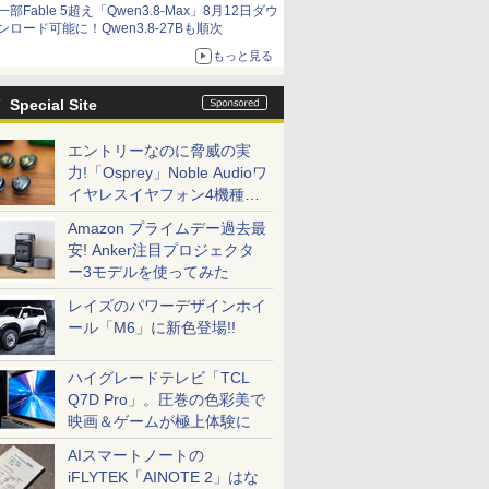
一部Fable 5超え「Qwen3.8-Max」8月12日ダウ
ンロード可能に！Qwen3.8-27Bも順次
もっと見る
Special Site
エントリーなのに脅威の実
力!「Osprey」Noble Audioワ
イヤレスイヤフォン4機種を
一気に聴く
Amazon プライムデー過去最
安! Anker注目プロジェクタ
ー3モデルを使ってみた
レイズのパワーデザインホイ
ール「M6」に新色登場!!
ハイグレードテレビ「TCL
Q7D Pro」。圧巻の色彩美で
映画＆ゲームが極上体験に
AIスマートノートの
iFLYTEK「AINOTE 2」はな