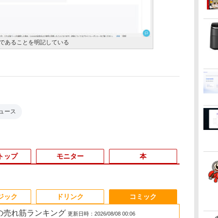
像であることを明記している
ュース
トップ
モニター
本
6
3
3
3
3
4
4
4
4
5
5
5
5
6
6
6
ジック
ドリンク
コミック
 の売れ筋ランキング
更新日時：2026/08/08 00:06