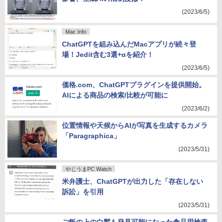
(2023/6/5)
Mac Info
ChatGPTを組み込んだMacアプリが続々登
場！Jedit含む3選+αを紹介！
(2023/6/5)
価格.com、ChatGPTプラグインを提供開始。
AIによる商品の検索/比較が可能に
(2023/6/2)
位置情報や天候からAIが写真を生成するカメラ
「Paragraphica」
(2023/5/31)
やじうまPC Watch
米弁護士、ChatGPTが出力した「存在しない
訴訟」を引用
(2023/5/31)