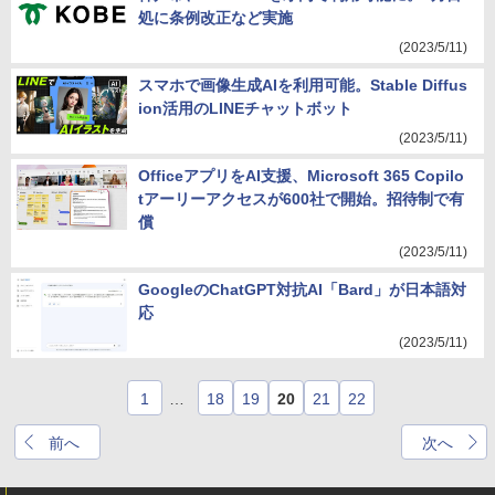
処に条例改正など実施
(2023/5/11)
スマホで画像生成AIを利用可能。Stable Diffus
ion活用のLINEチャットボット
(2023/5/11)
OfficeアプリをAI支援、Microsoft 365 Copilo
tアーリーアクセスが600社で開始。招待制で有
償
(2023/5/11)
GoogleのChatGPT対抗AI「Bard」が日本語対
応
(2023/5/11)
1
…
18
19
20
21
22
前へ
次へ