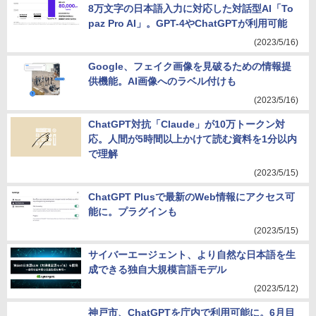
8万文字の日本語入力に対応した対話型AI「To
paz Pro AI」。GPT-4やChatGPTが利用可能
(2023/5/16)
Google、フェイク画像を見破るための情報提
供機能。AI画像へのラベル付けも
(2023/5/16)
ChatGPT対抗「Claude」が10万トークン対
応。人間が5時間以上かけて読む資料を1分以内
で理解
(2023/5/15)
ChatGPT Plusで最新のWeb情報にアクセス可
能に。プラグインも
(2023/5/15)
サイバーエージェント、より自然な日本語を生
成できる独自大規模言語モデル
(2023/5/12)
神戸市、ChatGPTを庁内で利用可能に。6月目