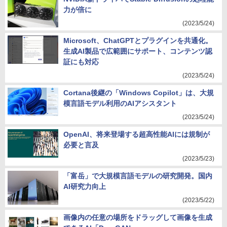
力が倍に
(2023/5/24)
Microsoft、ChatGPTとプラグインを共通化。
生成AI製品で広範囲にサポート、コンテンツ認
証にも対応
(2023/5/24)
Cortana後継の「Windows Copilot」は、大規
模言語モデル利用のAIアシスタント
(2023/5/24)
OpenAI、将来登場する超高性能AIには規制が
必要と言及
(2023/5/23)
「富岳」で大規模言語モデルの研究開発。国内
AI研究力向上
(2023/5/22)
画像内の任意の場所をドラッグして画像を生成