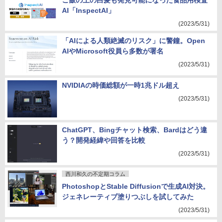
ご飯の上の白髪も発見可能になった食品用検査
AI「InspectAI」
(2023/5/31)
「AIによる人類絶滅のリスク」に警鐘。Open
AIやMicrosoft役員ら多数が署名
(2023/5/31)
NVIDIAの時価総額が一時1兆ドル超え
(2023/5/31)
ChatGPT、Bingチャット検索、Bardはどう違
う？開発経緯や回答を比較
(2023/5/31)
西川和久の不定期コラム
PhotoshopとStable Diffusionで生成AI対決。
ジェネレーティブ塗りつぶしを試してみた
(2023/5/31)