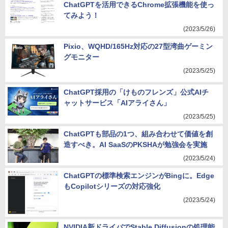
ChatGPTを活用できるChrome拡張機能を使っ
てみよう！
(2023/5/26)
Pixio、WQHD/165Hz対応の27型湾曲ゲーミン
グモニター
(2023/5/25)
ChatGPT採用の「けものフレンズ」公式AIチ
ャットサービス「AIアライさん」
(2023/5/25)
ChatGPTも部品の1つ、組み合わせて価値を創
造すべき。AI SaaSのPKSHAが勉強会を実施
(2023/5/24)
ChatGPTの標準検索エンジンがBingに。Edge
もCopilotシリーズの対応強化
(2023/5/24)
NVIDIA新ドライバでStable Diffusionの処理能