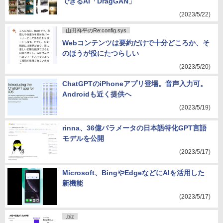
できるAI「DragGAN」
(2023/5/22)
山田祥平のRe:config.sys
Webコンテンツは要約だけで十分どころか、そ
のほうが役にたつらしい
(2023/5/20)
ChatGPTのiPhoneアプリ登場。音声入力可。
Androidも近く提供へ
(2023/5/19)
rinna、36億パラメータの日本語特化GPT言語
モデルを公開
(2023/5/17)
Microsoft、BingやEdgeなどにAIを活用した
新機能
(2023/5/17)
.biz