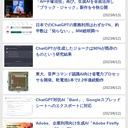
「AI×手塚治虫」再び。生成AIを全面活用し
「ブラック・ジャック」新作を今秋公開
(2023/6/13)
日本でのChatGPTの業務利用はわずか7%、約
半数は「知らない」。MM総研調べ
(2023/6/12)
ChatGPTが生成したジョークは90%が既存の
ものという研究結果
(2023/6/12)
東大、音声コマンド認識AI向け省電力プロセッ
サを開発。乾電池1本で2.2年連続動作
(2023/6/12)
ChatGPT対抗AI「Bard」、Googleスプレッド
シートへのエクスポートに対応
(2023/6/12)
Adobe、企業利用向け生成AI「Adobe Firefly