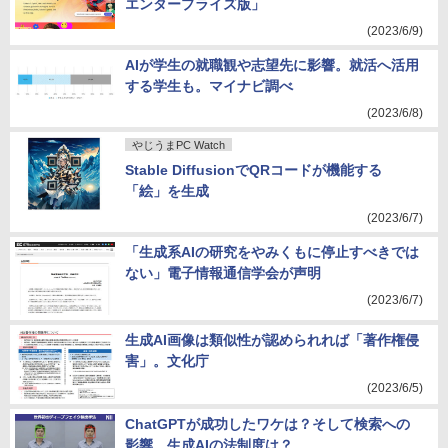
エンタープライズ版」
(2023/6/9)
AIが学生の就職観や志望先に影響。就活へ活用
する学生も。マイナビ調べ
(2023/6/8)
やじうまPC Watch
Stable DiffusionでQRコードが機能する
「絵」を生成
(2023/6/7)
「生成系AIの研究をやみくもに停止すべきでは
ない」電子情報通信学会が声明
(2023/6/7)
生成AI画像は類似性が認められれば「著作権侵
害」。文化庁
(2023/6/5)
ChatGPTが成功したワケは？そして検索への
影響、生成AIの法制度は？