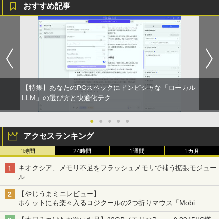
おすすめ記事
【特集】あなたのPCスペックにドンピシャな「ローカル
LLM」の選び方と快適化テク
●
●
●
●
●
アクセスランキング
1時間
24時間
1週間
1カ月
キオクシア、メモリ不足をフラッシュメモリで補う拡張モジュー
ル
【やじうまミニレビュー】
ポケットにも楽々入るロジクールの2つ折りマウス「Mobi
Fold」。その気になるギミックとは？