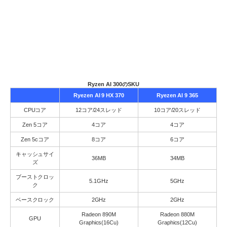
Ryzen AI 300のSKU
Ryezen AI 9 HX 370
Ryezen AI 9 365
CPUコア
12コア/24スレッド
10コア/20スレッド
Zen 5コア
4コア
4コア
Zen 5cコア
8コア
6コア
キャッシュサイ
36MB
34MB
ズ
ブーストクロッ
5.1GHz
5GHz
ク
ベースクロック
2GHz
2GHz
Radeon 890M
Radeon 880M
GPU
Graphics(16Cu)
Graphics(12Cu)