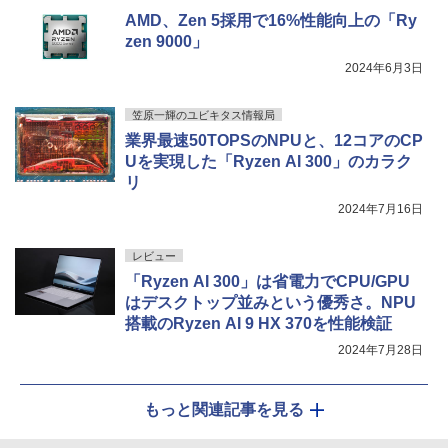
【Amazon.co.jp限定】 伊藤園 磨かれて、澄
]
GB/512GB/1TB/USB 3.1/DP/HDMI/Wi-fi/
インチ FHD 1920×1080 1080P Fast IPS
みきった日本の水 2L 8本 ラベルレス [ ケース
￥250
AMD、Zen 5採用で16%性能向上の「Ry
2画面出力/Windows11/Windows10/Offi
パネル PU保護カバー付き 非光沢 1200:1
] [ 水 ] [ ペットボトル ] [ 箱買い ] [ ストック
￥810
￥23,760
zen 9000」
ce/中古 デスクトップ デスクトップPC
高コントラスト 超軽量 640g スピーカー
Xiaomi シャオミ REDMI Buds 8 Lite ワイヤ
] [ 水分補給 ]
内蔵 Type-C/HDMI 接続 PS5/Switch/PC/
レスイヤホン Bluetooth 5.4 ノイズキャンセ
2024年6月3日
スマホ対応 MFP156T1F
リング ANC 36時間再生
￥37,800
￥998
笠原一輝のユビキタス情報局
￥8,999
￥3,480
業界最速50TOPSのNPUと、12コアのCP
NEC Mate ML-D 単体 Windows11 64bit
Uを実現した「Ryzen AI 300」のカラク
5
HDMI Core i5 12400 メモリー16GB 高
リ
速SSD256GB+HDD500GB DVDマルチ
【楽天1位!1,600円OFFクーポン 8/4 20:
5
デスクトップパソコン【中古】【30日保
00-8/11 01:59】Xiaomi Monitor A24i 20
2024年7月16日
証】20007027
26 ディスプレイ 1080P 23.8インチ 144
Hzリフレッシュレート sRGB99% 1670
レビュー
万色 300nits ΔE＜1 低ブルーライト 大
￥59,800
画面 TÜV認証 目にやさしい 調整可能な
「Ryzen AI 300」は省電力でCPU/GPU
スタンド VESA
はデスクトップ並みという優秀さ。NPU
搭載のRyzen AI 9 HX 370を性能検証
￥12,580
2024年7月28日
もっと関連記事を見る