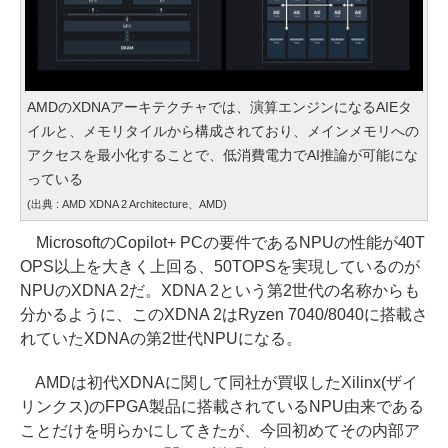
AMDのXDNAアーキテクチャでは、演算エンジンになるAIEタ
イルと、メモリタイルから構成されており、メインメモリへの
アクセスを最小化することで、低消費電力でAI推論が可能にな
っている
(出典 : AMD XDNA 2 Architecture、AMD)
MicrosoftのCopilot+ PCの要件であるNPUの性能が40T
OPS以上を大きく上回る、50TOPSを実現しているのが
NPUのXDNA 2だ。XDNA 2という第2世代の名称からも
分かるように、このXDNA 2はRyzen 7040/8040に搭載さ
れていたXDNAの第2世代NPUになる。
AMDは初代XDNAに関して同社が買収したXilinx(ザイ
リンクス)のFPGA製品に搭載されているNPU由来である
ことだけを明らかにしてきたが、今回初めてその内部ア