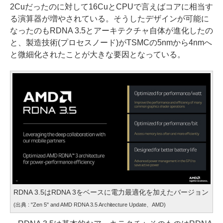
2Cuだったのに対して16CuとCPUで言えばコアに相当す
る演算器が増やされている。そうしたデザインが可能に
なったのもRDNA 3.5とアーキテクチャ自体が進化したの
と、製造技術(プロセスノード)がTSMCの5nmから4nmへ
と微細化されたことが大きな要因となっている。
RDNA 3.5はRDNA 3をベースに電力最適化を加えたバージョン
(出典 : "Zen 5" and AMD RDNA 3.5 Architecture Update、AMD)