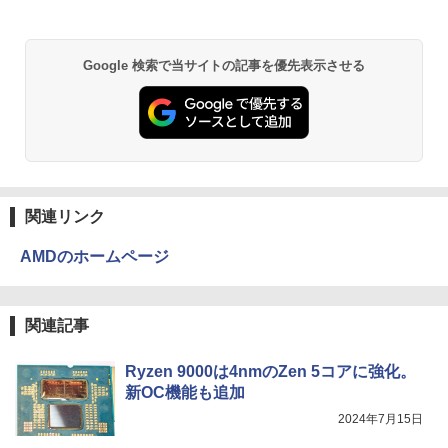
DVD付 学研まんが NEW日本の歴史
2
4大特典付き全14巻セット [ 大石 学 ]
HP ProDesk 400 G6 DM 【Core i5 1050
中古モニター | 液晶ディスプレイ | PHILI
2
2
Anker Soundcore P31i ブラック
BRUCE WAYNE feat. Flo Milli, ATL Jacob
by Amazon 天然水 ラベルレス 500ml ×24本
異世界居酒屋「のぶ」(22) (角川コミックス・
0T/メモリ16GB(DDR4)/SSD256GB(M.2
PS | 243V5QHABA/11 | 23.6インチワイ
￥21,560
Google 検索で当サイトの記事を優先表示させる
[Explicit]
富士山の天然水 バナジウム含有 水 ミネラル
エース)
NVMe)/Win11Pro-64bit】【中古/送料無
ド 1920×1080(フルHD) | LEDバックライ
ウォーター ペットボトル 静岡県産 500ミリリ
￥5,990
料】※沖縄・離島を除く
ト | スピーカー内蔵 | 3系統入力(VGA・D
ットル (Smart Basic)
￥250
￥832
VI-D・HDMI) | VGAケーブル・電源ケー
ブル付属【30日保証】
￥32,980
オレンジページ 2026 10/17号増刊＜グレ
3
￥1,380
ー＞ [雑誌]
￥5,980
Anker Soundcore Liberty 5 ミッドナイトブ
見知らぬ糸
ONE PIECE モノクロ版 115 (ジャンプコミッ
￥1,689
ラック
クスDIGITAL)
by Amazon 炭酸水 ラベルレス 500ml ×24本
【正規永久版Office付き】ミニpc 【Intel
3
強炭酸水 ペットボトル 500ミリリットル (Sm
￥250
関連リンク
N5095 LPDDR4X 16GB 256GB SSD】m
art Basic)
￥14,990
￥594
ini pc Windows11 Pro 超軽量 4コア/4ス
【ポイント最大28倍】 lenovo モニター
3
レッド 2.9GHz ミニパソコン 静音 M.2 2
L22-4e 21.5インチ ワイド フルHD 1920
AMDのホームページ
￥1,625
242 SATA WIFI6 Bluetooth5.2 4K HDMI
×1080 IPS 4ms 250nit リフレッシュレー
ハヤブサ消防団 森へつづく道 [ 池井戸 潤
4
2画面出力 デスクトップPC みにpc 省エ
ト 100Hz HDMI VGA D-Sub チルト VES
]
ネ オフィス高速起動 省電力 静音設計
A規格 67D5KAC6JP レノボ ディスプレ
【2026年アップグレード版】AOKIMI ワイヤ
On My Road (Stadium ver.)
HUNTER×HUNTER モノクロ版 39 (ジャンプ
イ 液晶モニター 【展示品特価】
レスイヤホン bluetooth イヤホン V12 小型
コミックスDIGITAL)
by Amazon 天然水ラベルレス 2L×9本
関連記事
￥2,200
軽量 ブルートゥースHi-Fi 最大36時間再生 ぶ
￥49,800
￥250
るーとゅーす コードレス ENCノイズキャン
￥8,980
￥572
￥1,117
Ryzen 9000は4nmのZen 5コアに強化。
セリング 自動ペアリング Type-C充電 マイク
付き 防水 タッチ式音量調整 スポーツ/通勤/通
新OC機能も追加
学/WEB会議(ホワイト)
【★最大100%ポイント】【Win11正式対
4
角川まんが学習シリーズ 日本の歴史
5
2024年7月15日
応】Dell OptiPlex 3070 SFF/第9世代 Co
【お買い物マラソ開催中！P最大31.5%還
On My Road (Stadium ver.)
スーパーの裏でヤニ吸うふたり 9巻 (デジタル
4
全16巻+別巻5冊定番セット [ 山本 博文
￥1,964
re i5/メモリ:8GB/16GB/32GB/SSD:256
元】五年保証 白 モバイルモニター 15.6
版ビッグガンガンコミックス)