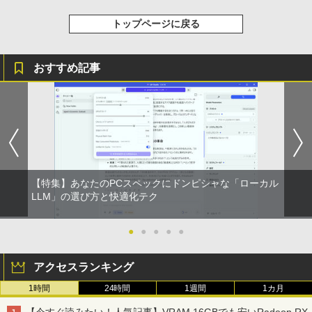
トップページに戻る
おすすめ記事
【特集】あなたのPCスペックにドンピシャな「ローカル
LLM」の選び方と快適化テク
●
●
●
●
●
アクセスランキング
1時間
24時間
1週間
1カ月
【今すぐ読みたい！人気記事】VRAM 16GBでも安いRadeon RX