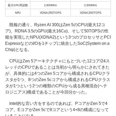
最大GPU周波数
2,900MHz
2,900MHz
NPU
XDNA 2/50TOPS
XDNA 2/50TOPS
既報の通り、Ryzen AI 300はZen 5のCPU(最大12コ
ア)、RDNA 3.5のGPU(最大16Cu)、そして50TOPSの性
能を実現したNPU(XDNA2)という3つのプロセッサとPCI
ExpressなどのI/Oを1チップに統合したSoC(System on a
Chip)となる。
CPUはZen 5アーキテクチャにもとづいた12コア/24ス
レッドのCPUであることは当初から明らかにされてきた
が、具体的には4つのZen 5コアから構成されるCPUクラ
スタが1つ、8つのZen 5cコアから構成されるCPUクラス
タが1つという2つの種類のCPUから成る異種混合(ヘテ
ロジニアス)構成であることが今回分かった。
Intel的な言い方をするのであれば、PコアがZen 5で4
コア、EコアがZen 5cで8コアという4+8の構成になって
いることになる。