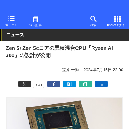
PC Watch
半導体/周辺機器
CPU
AMD
カテゴリ
過去記事
検索
Impressサイト
ニュース
Zen 5+Zen 5cコアの異種混合CPU「Ryzen AI
300」の設計が公開
笠原 一輝
2024年7月15日 22:00
リスト