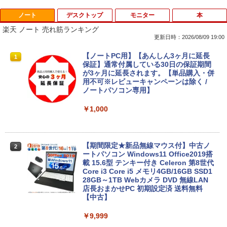
ノート
デスクトップ
モニター
本
楽天 ノート 売れ筋ランキング
更新日時：2026/08/09 19:00
【ノートPC用】【あんしん3ヶ月に延長
1
保証】通常付属している30日の保証期間
が3ヶ月に延長されます。【単品購入・併
用不可※レビューキャンペーンは除く /
ノートパソコン専用】
￥1,000
【期間限定★新品無線マウス付】中古ノ
2
ートパソコン Windows11 Office2019搭
載 15.6型 テンキー付き Celeron 第8世代
Core i3 Core i5 メモリ4GB/16GB SSD1
28GB～1TB Webカメラ DVD 無線LAN
店長おまかせPC 初期設定済 送料無料
【中古】
￥9,999