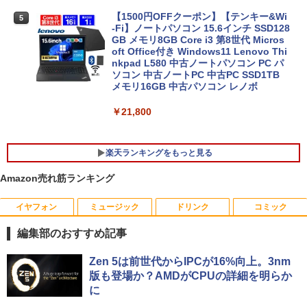
【1500円OFFクーポン】【テンキー&Wi
5
-Fi】ノートパソコン 15.6インチ SSD128
GB メモリ8GB Core i3 第8世代 Micros
oft Office付き Windows11 Lenovo Thi
nkpad L580 中古ノートパソコン PC パ
ソコン 中古ノートPC 中古PC SSD1TB
メモリ16GB 中古パソコン レノボ
￥21,800
楽天ランキングをもっと見る
Amazon売れ筋ランキング
イヤフォン
ミュージック
ドリンク
コミック
中古パソコン | NEC | Mate MKM28L-3 |
NEC AS223WM 液晶モニター 21.5イン
宇宙兄弟（46） 【電子書籍】[ 小山宙哉
1
1
1
Windows11 | デスクトップ | 一年保証 |
チワイド 白 ホワイト 1920×1080 （フル
]
編集部のおすすめ記事
第8世代 | Core i5 8400 2.8(〜最大4.0)G
HD）TN 白色LEDバックライト ミニ D-s
Hz | MEM:8GB | SSD:256GB | DVDマル
ub VGA HDMI ディスプレイ PS4 switch
￥1,131
Anker Soundcore P40i オフホワイト
BRUCE WAYNE feat. Flo Milli, ATL Jacob
【Amazon.co.jp限定】 い・ろ・は・す 2L P
薬屋のひとりごと 17巻 (デジタル版ビッグガ
チ | 無線LAN:なし | Win11Pro64bit
対応 スイッチ 【中古】
Zen 5は前世代からIPCが16%向上。3nm
[Explicit]
ET ラベルレス ×8本
ンガンコミックス)
版も登場か？AMDがCPUの詳細を明らか
￥7,990
￥12,000
￥5,200
に
￥250
￥1,112
￥770