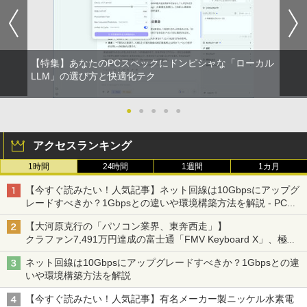
【特集】あなたのPCスペックにドンピシャな「ローカル
LLM」の選び方と快適化テク
●
●
●
●
●
アクセスランキング
1時間
24時間
1週間
1カ月
【今すぐ読みたい！人気記事】ネット回線は10Gbpsにアップグ
レードすべきか？1Gbpsとの違いや環境構築方法を解説 - PC
Watch
【大河原克行の「パソコン業界、東奔西走」】
クラファン7,491万円達成の富士通「FMV Keyboard X」、極限
の静音化を追求
ネット回線は10Gbpsにアップグレードすべきか？1Gbpsとの違
いや環境構築方法を解説
【今すぐ読みたい！人気記事】有名メーカー製ニッケル水素電