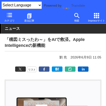
Powered by
Translate
PC Watch
パソコン/タブレット/スマートフォン
スマートフォン
カテゴリ
過去記事
検索
Impressサイト
ニュース
「構図ミスったわ～」をAIで救済。Apple
Intelligenceの新機能
劉 尭
2026年6月9日 11:05
リスト