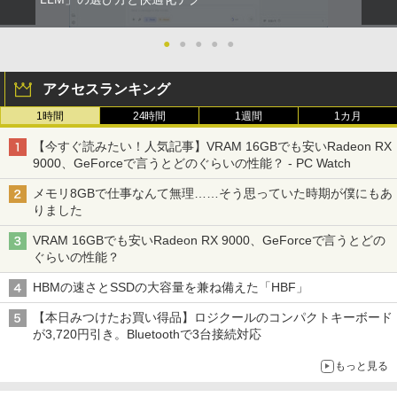
●
●
●
●
●
アクセスランキング
1時間
24時間
1週間
1カ月
【今すぐ読みたい！人気記事】VRAM 16GBでも安いRadeon RX
9000、GeForceで言うとどのぐらいの性能？ - PC Watch
メモリ8GBで仕事なんて無理……そう思っていた時期が僕にもあ
りました
VRAM 16GBでも安いRadeon RX 9000、GeForceで言うとどの
ぐらいの性能？
HBMの速さとSSDの大容量を兼ね備えた「HBF」
【本日みつけたお買い得品】ロジクールのコンパクトキーボード
が3,720円引き。Bluetoothで3台接続対応
もっと見る