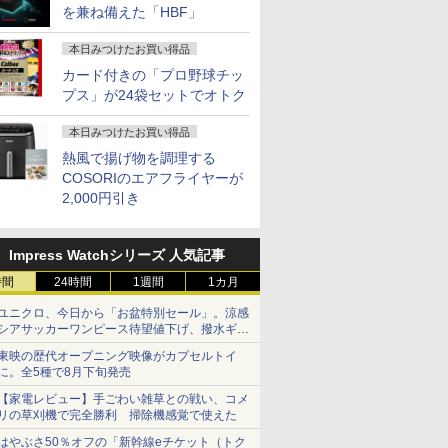
を兼ね備えた「HBF」
本日みつけたお買い得品
カード付きの「プロ野球チッ
プス」が24袋セットでオトク
本日みつけたお買い得品
熱風で揚げ物を調理する
COSORIのエアフライヤーが
2,000円引き
Impress Watchシリーズ 人気記事
時間
24時間
1週間
1カ月
ユニクロ、今日から「お盆特別セール」。涼感
シアサッカーワンピース待望値下げ、撥水ギア
ショーツは1990円に
東映の歴代オープニング映像がカプセルトイ
に。全5種で8月下旬発売
【家電レビュー】手ごわい雑草との戦い、コメ
リの草刈機で完全勝利 掃除機感覚で使えた
はやぶさ50％オフの「新幹線eチケット（トク