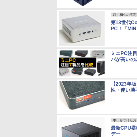
西川和久の不定
第13世代C
PC！「MIN
ミニPC注
パが高いの
【2023年
性・使い勝
本日みつけたお
最新CPU搭
デー