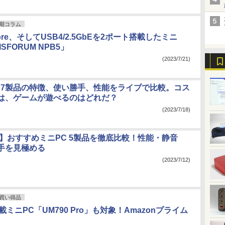
期コラム
ore、そしてUSB4/2.5GbEを2ポート搭載したミニ
ISFORUM NPB5」
(2023/7/21)
目7製品の特徴、使い勝手、性能をライブで比較。コス
は、ゲームが遊べるのはどれだ？
(2023/7/18)
版】おすすめミニPC 5製品を徹底比較！性能・静音
手を見極める
(2023/7/12)
買い得品
載ミニPC「UM790 Pro」も対象！Amazonプライム