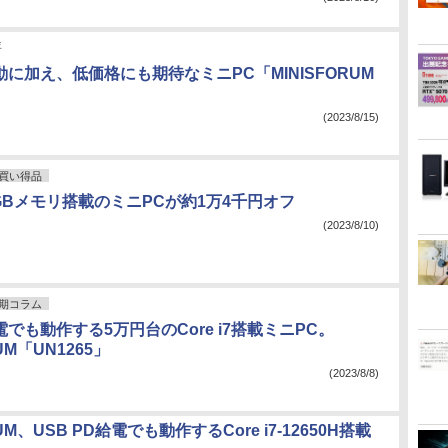
評
駆動に加え、低価格にも期待なミニPC「MINISFORUM
(2023/8/15)
買い得品
7/32GBメモリ搭載のミニPCが約1万4千円オフ
(2023/8/10)
期コラム
給電でも動作する5万円台のCore i7搭載ミニPC。
RUM「UN1265」
(2023/8/8)
RUM、USB PD給電でも動作するCore i7-12650H搭載