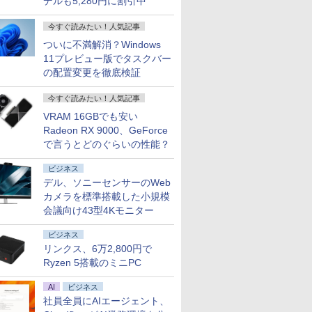
デルも5,280円に割引中
今すぐ読みたい！人気記事
ついに不満解消？Windows
11プレビュー版でタスクバー
の配置変更を徹底検証
今すぐ読みたい！人気記事
VRAM 16GBでも安い
Radeon RX 9000、GeForce
で言うとどのぐらいの性能？
ビジネス
デル、ソニーセンサーのWeb
カメラを標準搭載した小規模
会議向け43型4Kモニター
ビジネス
リンクス、6万2,800円で
Ryzen 5搭載のミニPC
AI
ビジネス
社員全員にAIエージェント、