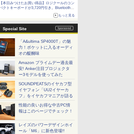
【本日みつけたお買い得品】ロジクールのコン
パクトキーボードが3,720円引き。Bluetoothで3
台接続対応
もっと見る
Special Site
「A&ultima SP4000T」の魅
力！ポケットに入るオーディ
オの醍醐味
Amazon プライムデー過去最
安! Anker注目プロジェクタ
ー3モデルを使ってみた
SOUNDPEATSのイヤカフ型
イヤフォン「UU2イヤーカ
フ」をイヤカフマニアが語る
性能の良いお得な中古PC情
報はこのページでチェック！
レイズのパワーデザインホイ
ール「M6」に新色登場!!