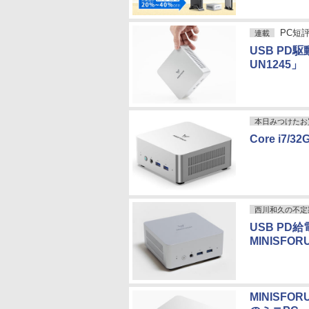
PC短
連載
USB PD
UN1245」
本日みつけたお
Core i
西川和久の不定
USB PD
MINISFO
MINISFO