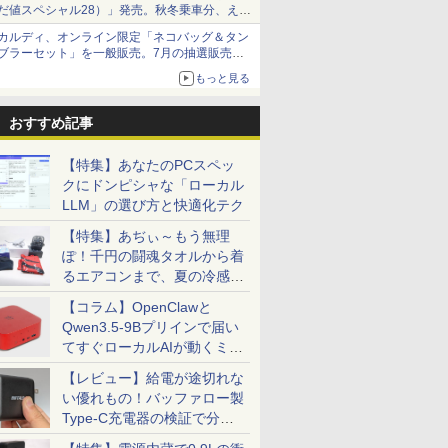
だ値スペシャル28）」発売。秋冬乗車分、えき
ねっと限定
カルディ、オンライン限定「ネコバッグ＆タン
ブラーセット」を一般販売。7月の抽選販売の
当選無効分
もっと見る
おすすめ記事
【特集】あなたのPCスペッ
クにドンピシャな「ローカル
LLM」の選び方と快適化テク
【特集】あぢぃ～もう無理
ぽ！千円の闘魂タオルから着
るエアコンまで、夏の冷感グ
ッズ一挙紹介
【コラム】OpenClawと
Qwen3.5-9Bプリインで届い
てすぐローカルAIが動くミニ
PC「SER9 Pro」
【レビュー】給電が途切れな
い優れもの！バッファロー製
Type-C充電器の検証で分か
ったこと