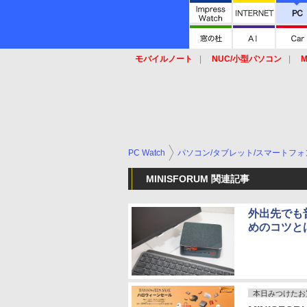
モバイルノート
NUC/小型パソコン
M
SSD
キーボード
マウス
PC Watch
パソコン/タブレット/スマートフォ
MINISFORUM 関連記事
外出先でも
めのコツと
本日みつけたお