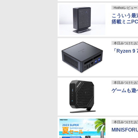
Hothotレビュー
こういう最適
搭載ミニP
本日みつけたお
「Ryzen 
本日みつけたお
ゲームも遊べ
本日みつけたお
MINISF