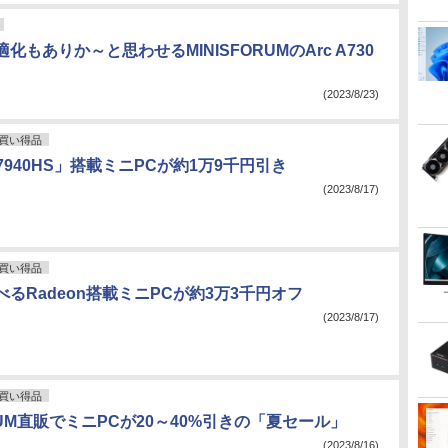
化もありか～と思わせるMINISFORUMのArc A730
C
(2023/8/23)
買い得品
9 7940HS」搭載ミニPCが約1万9千円引き
(2023/8/17)
買い得品
るRadeon搭載ミニPCが約3万3千円オフ
(2023/8/17)
買い得品
ORUM直販でミニPCが20～40%引きの「夏セール」
(2023/8/16)