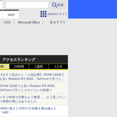
Impress サイト
全カテゴリ
CPU
Microsoft Office
アクセスランキング
時間
24時間
1週間
1カ月
【今すぐ読みたい！人気記事】VRAM 16GBで
も安いRadeon RX 9000、GeForceで言うとど
のぐらいの性能？ - PC Watch
VRAM 16GBでも安いRadeon RX 9000、
GeForceで言うとどのぐらいの性能？
メモリ8GBで仕事なんて無理……そう思ってい
た時期が僕にもありました
HBMの速さとSSDの大容量を兼ね備えた
「HBF」