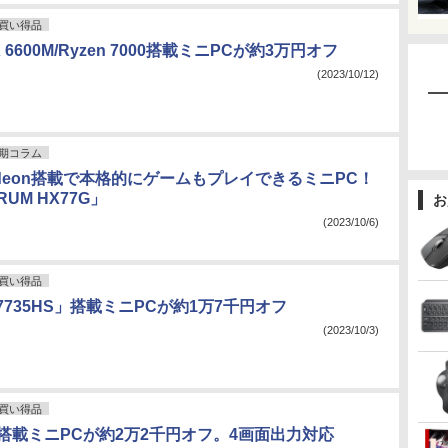
買い得品
RX 6600M/Ryzen 7000搭載ミニPCが約3万円オフ
(2023/10/12)
期コラム
Radeon搭載で本格的にゲームもプレイできるミニPC！
RUM HX77G」
お
(2023/10/6)
買い得品
7 7735HS」搭載ミニPCが約1万7千円オフ
(2023/10/3)
買い得品
30M搭載ミニPCが約2万2千円オフ。4画面出力対応