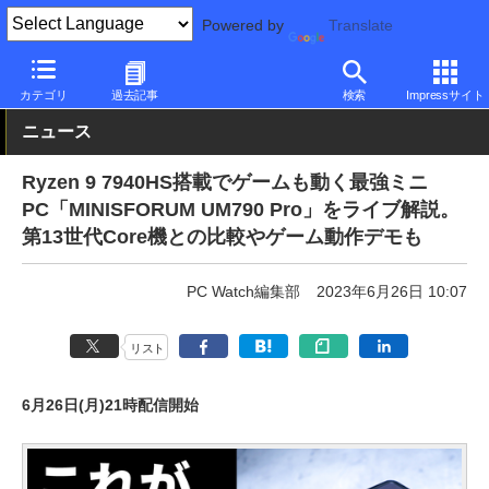
Powered by
Translate
PC Watch
パソコン/タブレット/スマートフォン
NUC/小型パソコ
カテゴリ
過去記事
検索
Impressサイト
ニュース
Ryzen 9 7940HS搭載でゲームも動く最強ミニ
PC「MINISFORUM UM790 Pro」をライブ解説。
第13世代Core機との比較やゲーム動作デモも
PC Watch編集部
2023年6月26日 10:07
リスト
6月26日(月)21時配信開始