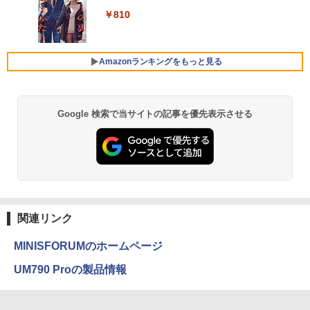
ベルレス 650mlPET×24本
4
￥250
刊) 全巻セット [入荷予約]
(1366x768)/Win11 画面キズあり【中
(8845HS)
￥810
古】【20260611】
Xiaomi シャオミ REDMI Buds 8 Lite ワイヤ
￥2,009
￥9,900
レスイヤホン Bluetooth 5.4 ノイズキャンセ
￥124,800
リング ANC 36時間再生
￥16,500
Amazonランキングをもっと見る
￥2,980
デスクトップPC Ryzen7 5700G メモリ1
HP / ノートPC / HP ENVY x360 Convert
5
5
6GB SSD1TB B550 グラボなし
ible 15-cp0xxx / AMD Ryzen 5 / グラフ
Google 検索で当サイトの記事を優先表示させる
ィックボード Advanced Micro Device
s, Inc. [AMD/ATI] Raven Ridge [Radeo
￥148,700
n Vega Series / Radeon Vega Mobile S
eries] 1GB / メモリ 8GB【中古品】
￥17,963
関連リンク
MINISFORUMのホームページ
UM790 Proの製品情報