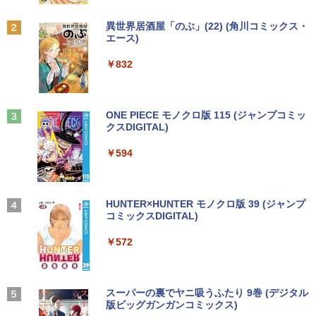
￥7,800
[ あるくひと ]
Anker Soundcore P31i ブラック
BRUCE WAYNE feat. Flo Milli, ATL Jacob
by Amazon 天然水 ラベルレス 500ml ×24本
異世界居酒屋「のぶ」(22) (角川コミックス・
【エントリーでポイント100％還元のチ
￥792
2
[Explicit]
富士山の天然水 バナジウム含有 水 ミネラル
エース)
ャンス】GMKtec ミニpc G3 Pro Intel C
ウォーター ペットボトル 静岡県産 500ミリリ
￥5,990
【エントリーでポイント10倍】 【Dラン
ore i3 10110U 16GB DDR4 64GBまで増
2
ットル (Smart Basic)
￥250
￥832
ク 訳あり】中古 ノートパソコン Lenovo
設 512GB SSD M.2 2242 最大8TB Wind
ThinkPad X390 第8世代 Core i5 8265U
ows11 Pro mini pc 4.1GHz WIFI6 BT5.
￥1,380
メモリ8GB SSD 256GB PCIe Win11 Pro
2 小型PC VESA対応 ミニパソコン 2画面
【漫画全巻セット】【中古】遊戯王［文
3
13.3インチ フルHD WWAN LTE Webカ
高性能 みにpc nucbox 省エネ デスクト
庫版］ ＜1〜22巻完結＞ 高橋和希
メラ 指紋認証 顔認証 レノボ
ップPC
Anker Soundcore Liberty 5 ミッドナイトブ
On My Road (Stadium ver.)
ONE PIECE モノクロ版 115 (ジャンプコミッ
ラック
クスDIGITAL)
by Amazon 炭酸水 ラベルレス 500ml ×24本
￥9,030
強炭酸水 ペットボトル 500ミリリットル (Sm
￥14,800
￥66,248
￥250
art Basic)
￥14,990
￥594
￥1,625
【中古】DRAGON BALL（ドラゴンボー
4
DELL Latitude 5590 Core i5 8250U 1.6
[VETESA正規販売店]デスクトップパソ
3
3
ル） （完全版） 全34巻完結（ジャンプ
GHz/8GB/256GB(SSD)/15.6W/FWXGA
コン PC 一体型 新品 Windows11 27型 C
【2026年アップグレード版】AOKIMI ワイヤ
On My Road (Stadium ver.)
HUNTER×HUNTER モノクロ版 39 (ジャンプ
コミックスデラックス） （コミック） 全
(1366x768)/Win11 画面シミあり【中
ore i7 第4世代 Office付き メモリ16GB
レスイヤホン bluetooth イヤホン V12 小型
コミックスDIGITAL)
by Amazon 天然水ラベルレス 2L×9本
巻セット
古】【20260709】
SSD512GB 初期設定済 ホワイト ブラッ
軽量 ブルートゥースHi-Fi 最大36時間再生 ぶ
￥250
ク
るーとゅーす コードレス ENCノイズキャン
￥572
￥1,117
￥9,653
セリング 自動ペアリング Type-C充電 マイク
￥16,500
付き 防水 タッチ式音量調整 スポーツ/通勤/通
￥69,800
学/WEB会議(ホワイト)
BUGS LIFE
スーパーの裏でヤニ吸うふたり 9巻 (デジタル
[9月上旬より発送予定][新品]ちいかわ な
5
￥1,964
DELL Latitude 3500 Core i5 8265U 1.6
版ビッグガンガンコミックス)
コカ・コーラ やかんの麦茶 from 爽健美茶 ラ
4
んか小さくてかわいいやつ (1-8巻 最新
GHz/8GB/256GB(SSD)/15.6W/FWXGA
GMKtec GMK-K8 PLUS-32/1T-W11Pro