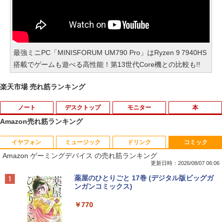
最強ミニPC「MINISFORUM UM790 Pro」はRyzen 9 7940HS
搭載でゲームも遊べる高性能！第13世代Core機との比較も!!
楽天市場 売れ筋ランキング
ノート
デスクトップ
モニター
本
Amazon売れ筋ランキング
イヤフォン
ミュージック
ドリンク
コミック
価格重視訳あり ノートパソコン Office付
ポイント10倍 中古パソコン デスクトッ
Aランクパーティを離脱した俺は、元教
1
1
1
Amazon ゲーミングデバイス の売れ筋ランキング
き 店長おまかせ 東芝 富士通 NEC DELL
プパソコン Windows 11【Office付】
え子たちと迷宮深部を目指す。（13）
HP等 Celeron 初めてパソコンを使う方
【Windows 11 Pro 64Bit搭載】DELL O
【電子書籍】[ ユーリ ]
更新日時：2026/08/07 06:06
や初心者向け メモリ4GB HDD320GBま
ptiplexシリーズ Core i5搭載/4G/新品SS
Anker Soundcore P40i オフホワイト
BRUCE WAYNE feat. Flo Milli, ATL Jacob
【Amazon.co.jp限定】 い・ろ・は・す 2L P
薬屋のひとりごと 17巻 (デジタル版ビッグガ
たはSSD128GB Windows11/10 OS選択
D 120GB/DVD-ROM/送料無料【オプショ
￥792
[Explicit]
ET ラベルレス ×8本
ンガンコミックス)
可 WiFi オフィス付き ノートPC 1ヶ月保
ン色々有】
￥7,990
証 中古パソコン 中古ノートパソコン【中
￥250
￥1,112
￥770
古】
￥24,800
異世界ウォーキング（14） 【電子書籍】
2