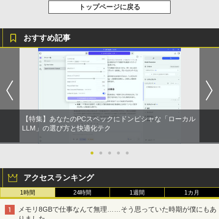
トップページに戻る
おすすめ記事
【特集】あなたのPCスペックにドンピシャな「ローカル
LLM」の選び方と快適化テク
●
●
●
●
●
アクセスランキング
1時間
24時間
1週間
1カ月
メモリ8GBで仕事なんて無理……そう思っていた時期が僕にもあ
りました