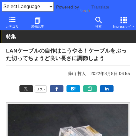
Powered by
Translate
PC Watch
半導体/周辺機器
その他
カテゴリ
過去記事
検索
Impressサイト
特集
LANケーブルの自作はこうやる！ケーブルをぶっ
た切ってちょうど良い長さに調節しよう
藤山 哲人
2022年8月8日 06:55
リスト