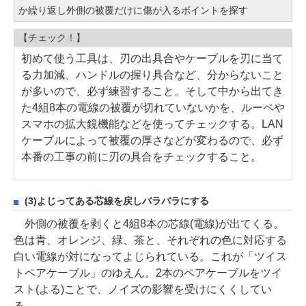
か繰り返し外側の被覆だけに傷が入るポイントを探す
【チェック！】
初めて使う工具は、刃の出具合やケーブルを刃に当て
る力加減、ハンドルの握り具合など、分からないこと
が多いので、必ず練習すること。そして中から出てき
た4組8本の電線の被覆が切れていないかを、ルーペや
スマホの拡大鏡機能などを使ってチェックする。LAN
ケーブルによって被覆の厚さなどが変わるので、必ず
本番の工事の前に刃の具合をチェックすること。
(3)よじってある芯線を戻しバラバラにする
外側の被覆を剥くと4組8本の芯線(電線)が出てくる。
色は青、オレンジ、緑、茶と、それぞれの色に対応する
白い電線が対になってよじられている。これが「ツイス
トペアケーブル」のゆえん。2本のペアケーブルをツイ
スト(よる)ことで、ノイズの影響を受けにくくしてい
る。