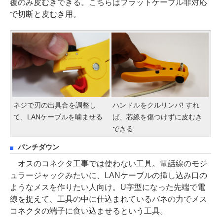
覆のみ皮むきできる。こちらはフラットケーブル非対応
で切断と皮むき用。
ネジで刃の出具合を調整し
ハンドルをクルリンパ! すれ
て、LANケーブルを噛ませる
ば、芯線を傷つけずに皮むき
できる
パンチダウン
オスのコネクタ工事では使わない工具。電話線のモジ
ュラージャックみたいに、LANケーブルの挿し込み口の
ようなメスを作りたい人向け。U字型になった先端で電
線を捉えて、工具の中に仕込まれているバネの力でメス
コネクタの端子に食い込ませるという工具。