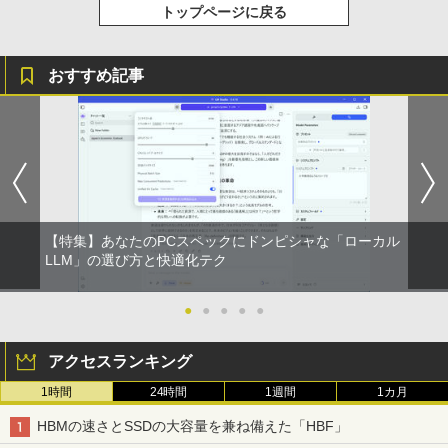
トップページに戻る
おすすめ記事
【特集】あなたのPCスペックにドンピシャな「ローカル
LLM」の選び方と快適化テク
●
●
●
●
●
アクセスランキング
1時間
24時間
1週間
1カ月
HBMの速さとSSDの大容量を兼ね備えた「HBF」