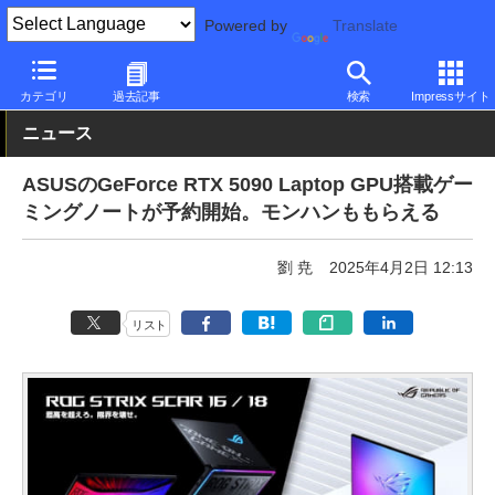
Powered by
Translate
PC Watch
パソコン/タブレット/スマートフォン
ゲーミングノー
カテゴリ
過去記事
検索
Impressサイト
ニュース
ASUSのGeForce RTX 5090 Laptop GPU搭載ゲー
ミングノートが予約開始。モンハンももらえる
劉 尭
2025年4月2日 12:13
リスト