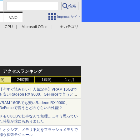
Impress サイト
全カテゴリ
CPU
Microsoft Office
アクセスランキング
時間
24時間
1週間
1カ月
【今すぐ読みたい！人気記事】VRAM 16GBで
も安いRadeon RX 9000、GeForceで言うとど
のぐらいの性能？ - PC Watch
VRAM 16GBでも安いRadeon RX 9000、
GeForceで言うとどのぐらいの性能？
メモリ8GBで仕事なんて無理……そう思ってい
た時期が僕にもありました
キオクシア、メモリ不足をフラッシュメモリで
補う拡張モジュール