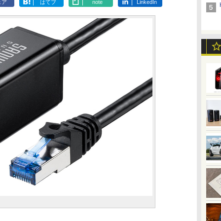
ェア
はてブ
note
LinkedIn