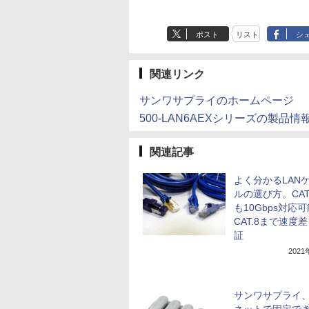
ポスト
リスト
シ
関連リンク
サンワサプライのホームページ
500-LAN6AEXシリーズの製品情
関連記事
よく分かるLAN
ルの選び方。CAT
も10Gbps対応
CAT.8まで速度
証
202
サンワサプライ