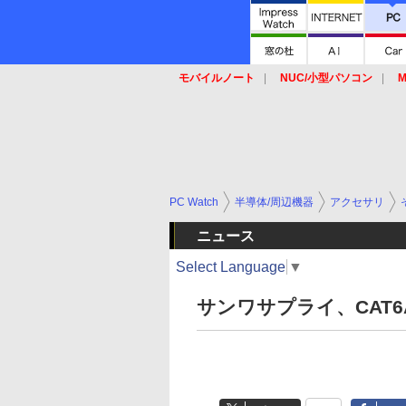
モバイルノート
NUC/小型パソコン
M
SSD
キーボード
マウス
PC Watch
半導体/周辺機器
アクセサリ
ニュース
Select Language
▼
サンワサプライ、CAT6