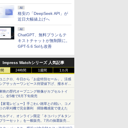
AI
格安の「DeepSeek API」が
近日大幅値上げへ
AI
ChatGPT、無料プランもテ
キストチャットが無制限に。
GPT-5.6 Solも改善
Impress Watchシリーズ 人気記事
時間
24時間
1週間
1カ月
ユニクロ、今日から「お盆特別セール」。涼感
シアサッカーワンピース待望値下げ、撥水ギア
ショーツは1990円に
東映の歴代オープニング映像がカプセルトイ
に。全5種で8月下旬発売
【家電レビュー】手ごわい雑草との戦い、コメ
リの草刈機で完全勝利 掃除機感覚で使えた
カルディ、オンライン限定「ネコバッグ＆タン
ブラーセット」を一般販売。7月の抽選販売の
当選無効分