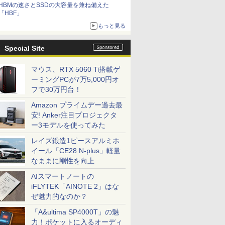
HBMの速さとSSDの大容量を兼ね備えた
「HBF」
もっと見る
Special Site
マウス、RTX 5060 Ti搭載ゲ
ーミングPCが7万5,000円オ
フで30万円台！
Amazon プライムデー過去最
安! Anker注目プロジェクタ
ー3モデルを使ってみた
レイズ鍛造1ピースアルミホ
イール「CE28 N-plus」軽量
なままに剛性を向上
AIスマートノートの
iFLYTEK「AINOTE 2」はな
ぜ魅力的なのか？
「A&ultima SP4000T」の魅
力！ポケットに入るオーディ