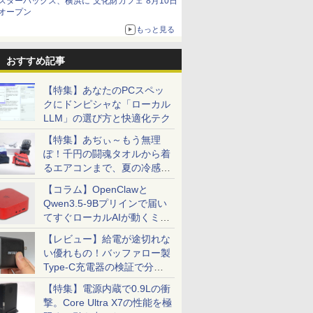
スターバックス、横浜に“文化財カフェ”8月10日
オープン
もっと見る
おすすめ記事
【特集】あなたのPCスペッ
クにドンピシャな「ローカル
LLM」の選び方と快適化テク
【特集】あぢぃ～もう無理
ぽ！千円の闘魂タオルから着
るエアコンまで、夏の冷感グ
ッズ一挙紹介
【コラム】OpenClawと
Qwen3.5-9Bプリインで届い
てすぐローカルAIが動くミニ
PC「SER9 Pro」
【レビュー】給電が途切れな
い優れもの！バッファロー製
Type-C充電器の検証で分か
ったこと
【特集】電源内蔵で0.9Lの衝
撃。Core Ultra X7の性能を極