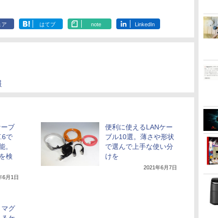
ェア
はてブ
note
LinkedIn
報
ケーブ
便利に使えるLANケー
.6で
ブル10選。薄さや形状
可能。
で選んで上手な使い分
差を検
けを
2021年6月7日
1年6月1日
、マグ