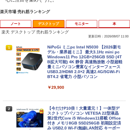
楽天市場 売れ筋ランキング
ノート
デスクトップ
モニター
本
楽天 デスクトップ 売れ筋ランキング
更新日時：2026/08/07 11:00
【★最大100%ポイント】【新生活応援・
NiPoGi ミニpc Intel N5030 【2026新モ
1
1
2026】【Office 2019 H&B】NEC Versa
デル・業界超ミニ】 最大3.1Hz mini pc
Pro/第4世代 Core i5/メモリ: 4GB/8GB/1
Windows11 Pro 12GB+256GB SSD (4T
6GB/SSD:128GB/256GB/512GB/1TB/1
B拡大可能) 4K 静音 高速熱放散 小型超軽
5.6型/USB 3.0/DVD/SDカードスロット/
量ミニパソコン豊富なインターフェース
Wi-Fi/Office/無線マウス/中古 パソコン/
USB3.2/HDMI 2.0×2 高速2.4G/5GWi-Fi
中古PC ノートパソコン/Windows11
BT4.2 省電力 小型パソコン
￥9,999
￥29,900
【★最大100%ポイント】おまかせ 中古
【今だけP10倍！大量還元！】一体型デ
2
2
パソコン Windows XP 快適 Corei3 新品
スクトップパソコン VETESA 22型液晶
バッテリー搭載 高速SSD128GB メモリ4
第2世代Core i5 Windows11搭載 Office
G 15.6インチ DVDドライブ 無線LAN 中
付き メモリ8GB SSD256GB 初期設定済
古PC ノートパソコン 安心保証
み USB2.0 Wi-Fi無線LAN対応 キーボー