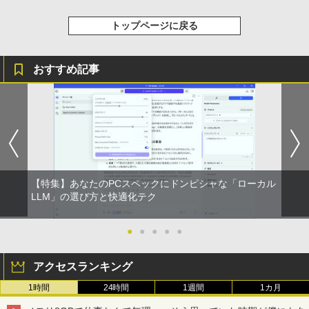
￥1,117
セリング 自動ペアリング Type-C充電 マイク
ーミングモニター pcモニター VAパネル
付き 防水 タッチ式音量調整 スポーツ/通勤/通
液晶ディスプレイ 1080P 高画質 アイケ
トップページに戻る
学/WEB会議(ホワイト)
ア ps4/ps5/switch対応（HDMI/VGA/VE
SA対応） Free-sync オーディオ端子
80代になるとたいていボケるか死ぬ。70
BUGS LIFE
スーパーの裏でヤニ吸うふたり 9巻 (デジタル
5
￥1,964
代は神様から与えられた特別な時間 （幻
版ビッグガンガンコミックス)
コカ・コーラ やかんの麦茶 from 爽健美茶 ラ
おすすめ記事
冬舎新書） [ 林真理子 ]
￥9,980
ベルレス 650mlPET×24本
￥250
￥810
Xiaomi シャオミ REDMI Buds 8 Lite ワイヤ
￥1,034
￥2,009
レスイヤホン Bluetooth 5.4 ノイズキャンセ
リング ANC 36時間再生
【お買い物マラソ開催中！P最大31.5%還
5
元】5年保証/Type-C/100Hz 24インチ モ
ニター USB-C IPSパネル スピーカー内蔵
￥2,980
HDR10 Adaptive Sync VESA対応 チル
ト調整可 オフィス用PCモニター フレー
ムレス Type-C/HDMIポート 高画質 FHD
【特集】あなたのPCスペックにドンピシャな「ローカル
フルHD 液晶モニター Minifire MF24X3C
LLM」の選び方と快適化テク
￥11,999
●
●
●
●
●
アクセスランキング
1時間
24時間
1週間
1カ月