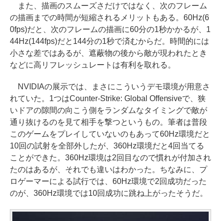
また、描画のスムーズさだけではなく、次のフレーム
の描画までの時間が短縮されるメリットもある。60Hz(6
0fps)だと、次のフレームの描画に60分の1秒かかるが、1
44Hz(144fps)だと144分の1秒で済むからだ。時間的には
小さな差ではあるが、遮蔽物の後から敵が現われたとき
などに高リフレッシュレートは有利を取れる。
NVIDIAの展示では、まさにこういうデモ環境が用意さ
れていた。1つはCounter-Strike: Global Offensiveで、狭
いドアの隙間の向こう側をランダムなタイミングで敵が
通り抜けるのを見て相手を撃つというもの。筆者は普段
このゲームをプレイしていないのもあって60Hz環境だと
10回の試射を全部外したが、360Hz環境だと4回当てる
ことができた。360Hz環境は2回目なので慣れが付加され
たのはあるが、それでも違いはわかった。ちなみに、プ
ロゲーマーによる試行では、60Hz環境で2回成功だった
のが、360Hz環境では10回成功に跳ね上がったそうだ。