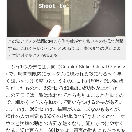
この狭いドアの隙間の向こう側を敵がすり抜けるのを見て射撃
する。これくらいシビアだと60Hzでは、表示までの遅延によ
って誤射することが増える
もう1つのデモは、同じCounter-Strike: Global Offensiv
eで、時間制限内にランダムに現われる敵になるべく早
く狙いをつけて撃つというもの。これは60Hzでは8回成
功だったものが、360Hzでは14回に成功数が上がった。
このデモでは、敵は現われてからもちょこまかと動くの
で、細かくマウスを動かして狙いをつける必要がある。
ここでは、360Hzでは、描画がスムーズなのもあるが、
操作の入力判定も360分の1秒単位で行なわれるので、マ
ウスと照準の動きの遅延が短くなり、狙いがつけやすく
なる。逆に言うと、60Hzでは、画面の動きにもたつきを