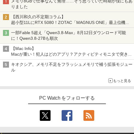
メモリ8GBで仕事なんて無理……そう思っていた時期が僕にもあ
りました
【西川和久の不定期コラム】
超小型11LにRTX 5080！ZOTAC「MAGNUS ONE」最上位機の
実力を探る
一部Fable 5超え「Qwen3.8-Max」8月12日ダウンロード可能
に！Qwen3.8-27Bも順次
【Mac Info】
Macが重い！犯人はどのアプリ？アクティビティモニタで突き止
める
キオクシア、メモリ不足をフラッシュメモリで補う拡張モジュー
ル
もっと見る
PC Watch をフォローする