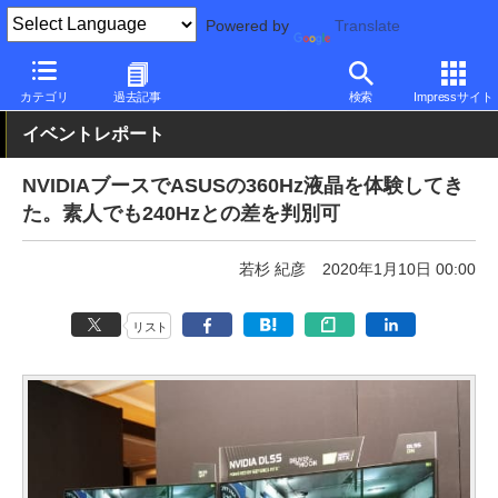
Powered by
Translate
PC Watch
イベント
CES
2020
カテゴリ
過去記事
検索
Impressサイト
イベントレポート
NVIDIAブースでASUSの360Hz液晶を体験してき
た。素人でも240Hzとの差を判別可
若杉 紀彦
2020年1月10日 00:00
リスト