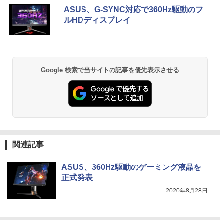
液晶ディスプレイ】【送料無料】
￥25,740
Anker Soundcore P40i オフホワイト
BRUCE WAYNE feat. Flo Milli, ATL Jacob
【Amazon.co.jp限定】 い・ろ・は・す 2L P
薬屋のひとりごと 17巻 (デジタル版ビッグガ
ASUS、G-SYNC対応で360Hz駆動のフ
[Explicit]
ET ラベルレス ×8本
ンガンコミックス)
￥10,120
ルHDディスプレイ
￥7,990
￥250
￥1,112
￥770
杖と剣のウィストリア（16） 【電子書
2
籍】[ 大森藤ノ ]
KEEPTIME モバイルモニター 15.6イン
2
チ 1920*1080 モバイルディスプレイ ポ
Anker Soundcore P31i ブラック
BRUCE WAYNE feat. Flo Milli, ATL Jacob
by Amazon 天然水 ラベルレス 500ml ×24本
異世界居酒屋「のぶ」(22) (角川コミックス・
Google 検索で当サイトの記事を優先表示させる
ータブルモニター IPS液晶パネル 非光沢
￥594
[Explicit]
富士山の天然水 バナジウム含有 水 ミネラル
エース)
画面 薄型 軽量 マグネット保護カバー付
ウォーター ペットボトル 静岡県産 500ミリリ
￥5,990
き USB Type-C ミニHDMI
ットル (Smart Basic)
￥250
￥832
￥10,385
￥1,380
歴史地理学事典 [ 歴史地理学会 ]
3
Anker Soundcore Liberty 5 ミッドナイトブ
On My Road (Stadium ver.)
ONE PIECE モノクロ版 115 (ジャンプコミッ
￥26,400
ラック
クスDIGITAL)
by Amazon 炭酸水 ラベルレス 500ml ×24本
モニター台 ラック ヴィト 【玄関先迄納
3
関連記事
強炭酸水 ペットボトル 500ミリリットル (Sm
￥250
品】 ニトリ
art Basic)
￥14,990
￥594
ASUS、360Hz駆動のゲーミング液晶を
￥1,790
￥1,625
正式発表
はじめての世界名作えほん あかいえほ
4
2020年8月28日
んのおうち（1～40巻） （0） [ 中脇 初
【2026年アップグレード版】AOKIMI ワイヤ
On My Road (Stadium ver.)
HUNTER×HUNTER モノクロ版 39 (ジャンプ
枝 ]
レスイヤホン bluetooth イヤホン V12 小型
コミックスDIGITAL)
by Amazon 天然水ラベルレス 2L×9本
軽量 ブルートゥースHi-Fi 最大36時間再生 ぶ
￥250
【10%OFFクーポン】KOORUIモニター
4
るーとゅーす コードレス ENCノイズキャン
￥26,400
￥572
21.5インチ 120Hz サブモニター FHD ゲ