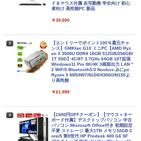
ド＆マウス付属 在宅勤務 学生向け 初心
者向け 高性能PC 新品
￥17,800
￥39,900
HP ProBook 450 G3 15.6インチ Core i5
3
メモリ16GB SSD 256GB Office付き We
bカメラ WiFi テンキー Windows11 中古
【エントリーでポイント100％還元チャ
3
ノートパソコン
ンス】GMKtec G10 ミニPC【AMD Ryz
en 5 3500U DDR4 16GB 512GB/256GB/
1T SSD】4C/8T 3.7GHz 64GB 16T拡張
￥24,800
Windows11 Pro 8K/4K 3画面出力 LAN *
2 WiFi5 Bluetooth5.0 Nucbox みにpc
Ryzen 5 N95/N97/N100/4300U/N150よ
り高性能
【マラソン限定価格】中古 HP 470 G7 C
4
ore i5 10210U 第10世代 メモリ8GB SS
￥61,999
D256GB+HDD1TB 17インチ フルHD Wi
ndows11 Pro 無線LAN Wi-Fi WEBカメ
ラ DVDドライブ テンキー 有線LAN 9WY
16PA#ABJ 1年保証 レビュー特典:WPS
Office Bランク ノートパソコン
【1500円OFFクーポン】【マウス＋キー
4
ボード付属】デスクトップパソコン 中古
パソコン Microsoft Office付き 初期設定
￥24,800
不要 ストレージ 最大1TB メモリ32GB C
orei5 第9世代 HP Prodesk 400 G6 SF