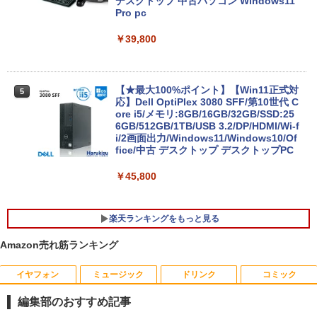
デスクトップ 中古パソコン Windows11
Pro pc
超得2,000円OFF&P2倍｜高画質フルHD
5
｜Microsoft Office搭載｜最大180日保証
￥39,800
｜Core i5 第8世代｜メモリ8GB SSD256
GB｜中古ノートパソコン Windows11 o
ffice付き｜中古ノートパソコン｜ノート
パソコン Microsoft Office付き｜ノート
パソコンWindows11 第8世代｜パソコン
【★最大100%ポイント】【Win11正式対
5
応】Dell OptiPlex 3080 SFF/第10世代 C
ore i5/メモリ:8GB/16GB/32GB/SSD:25
￥29,800
6GB/512GB/1TB/USB 3.2/DP/HDMI/Wi-f
i/2画面出力/Windows11/Windows10/Of
fice/中古 デスクトップ デスクトップPC
￥45,800
楽天ランキングをもっと見る
Amazon売れ筋ランキング
イヤフォン
ミュージック
ドリンク
コミック
★PHILIPS / フィリップス 16:9 フルHD
ゼンリン住宅地図 B4判 東京都 東京都港
1
1
VA ディスプレイ 液晶モニター 221S9A/1
区 発行年月202604 13103011I
編集部のおすすめ記事
1 [21.5インチ ブラック]【PCモニター・