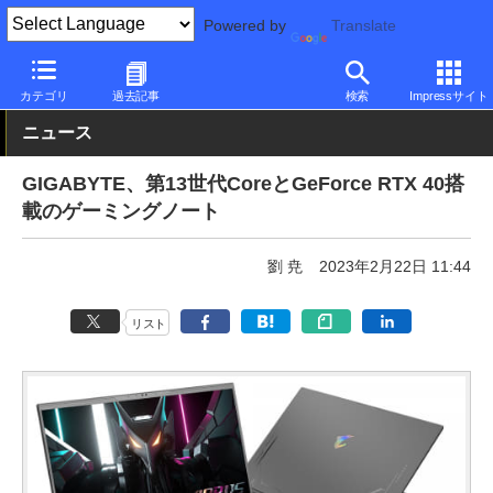
Powered by
Translate
PC Watch
パソコン/タブレット/スマートフォン
ゲーミングノー
カテゴリ
過去記事
検索
Impressサイト
ニュース
GIGABYTE、第13世代CoreとGeForce RTX 40搭
載のゲーミングノート
劉 尭
2023年2月22日 11:44
リスト