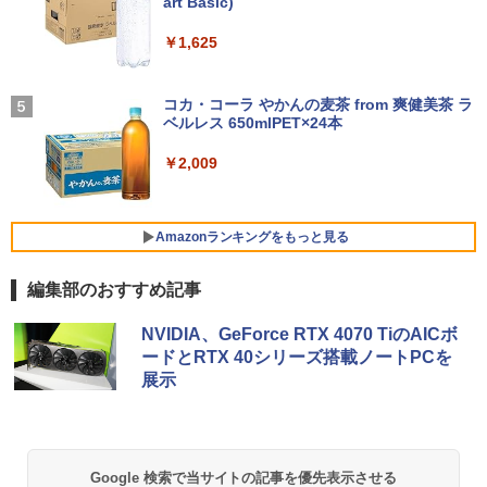
ソコン 中古 PC パソコン 中古ノートPC
るーとゅーす コードレス ENCノイズキャン
art Basic)
スプレイ 1280×1024 スピーカー内蔵 ブ
SSD1TB メモリ16GB
セリング 自動ペアリング Type-C充電 マイク
ルーライト低減 DVI-D パソコン用ディス
￥1,760
付き 防水 タッチ式音量調整 スポーツ/通勤/通
￥1,625
プレイ モニター 未使用品 新古品 送料無
【エントリーでポイント100％還元のチ
4
学/WEB会議(ホワイト)
￥23,800
料
ャンス】GMKtec ミニPC AMD Ryzen 5
7640HS 6コア12スレッド MAX5.0GHz D
On My Road (Stadium ver.)
￥1,964
DR5 32GB/最大128GB Radeon 760M P
￥6,800
コカ・コーラ やかんの麦茶 from 爽健美茶 ラ
CIe3.0 M.2 2280 SSD1TB/最大2×8TB U
【中古】 ドカベン 全48巻完結 [コミック
ベルレス 650mlPET×24本
￥250
5
【新品-最安挑戦!!】ノートパソコン offic
SB4 Bluetooth5.2 2.5Gbps LAN*2 VES
セット]
4
e搭載 windows1114インチ MS Office 2
A 静音 mini pc Windows11 Pro 4K 3画
Xiaomi シャオミ REDMI Buds 8 Lite ワイヤ
￥2,009
019/高速CPU Celeron N3350/8GB メモ
面出力 M6 Ultra
レスイヤホン Bluetooth 5.4 ノイズキャンセ
￥23,142
【エントリーで最大全額ポイント還元｜
5
リー/WIFI/USB3.0/miniHDMI/WEBカメ
リング ANC 36時間再生
8/11まで】 ASUS｜エイスース PCモニ
ラ搭載/日本語キーボード オンライン授業
￥91,999
ター Eye Care ブラック VP227HF [21.4
在宅勤務 パソコンノート 薄型軽量ノート
5型 /フルHD(1920×1080) /ワイド /100H
￥3,480
Amazonランキングをもっと見る
PC
z]
￥29,980
編集部のおすすめ記事
【中古パソコン】Apple iMac 24inch M
￥10,980
5
GPC3J/A A2438 4.5K 2021 一体型 Touc
薬屋のひとりごと 17巻 (デジタル版ビッグガ
h ID [Apple M1 8コア メモリ16GB SSD
NVIDIA、GeForce RTX 4070 TiのAICボ
ンガンコミックス)
256GB 無線 BT カメラ 24インチ Silver
ードとRTX 40シリーズ搭載ノートPCを
＼11日まで限定価格／【楽天1位】ノー
]:美品
5
展示
￥770
トパソコン 新品 福袋 6点セット Intel Pe
ntium GOLD 6500Y メモリ12GB SSD25
￥123,980
6GB Windows11 WPS Office付き 初期
設定済み 15.6インチ フルHD ノートPC
初心者 学生 在宅ワーク テンキー Wi-Fi
異世界居酒屋「のぶ」(22) (角川コミックス・
Bluetooth HDMI 日本語キーボード 安い
Google 検索で当サイトの記事を優先表示させる
エース)