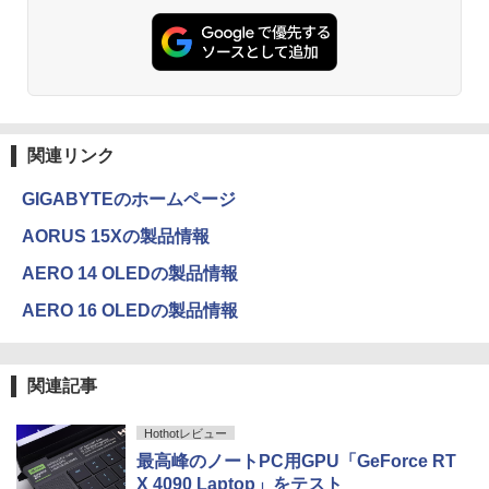
￥30,800
￥832
ONE PIECE モノクロ版 115 (ジャンプコミッ
クスDIGITAL)
関連リンク
￥594
GIGABYTEのホームページ
AORUS 15Xの製品情報
HUNTER×HUNTER モノクロ版 39 (ジャンプ
コミックスDIGITAL)
AERO 14 OLEDの製品情報
￥572
AERO 16 OLEDの製品情報
関連記事
スーパーの裏でヤニ吸うふたり 9巻 (デジタル
版ビッグガンガンコミックス)
Hothotレビュー
￥810
最高峰のノートPC用GPU「GeForce RT
X 4090 Laptop」をテスト