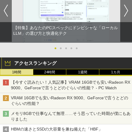
【特集】あなたのPCスペックにドンピシャな「ローカル
LLM」の選び方と快適化テク
●
●
●
●
●
アクセスランキング
1時間
24時間
1週間
1カ月
【今すぐ読みたい！人気記事】VRAM 16GBでも安いRadeon RX
9000、GeForceで言うとどのぐらいの性能？ - PC Watch
VRAM 16GBでも安いRadeon RX 9000、GeForceで言うとどの
ぐらいの性能？
メモリ8GBで仕事なんて無理……そう思っていた時期が僕にもあ
りました
HBMの速さとSSDの大容量を兼ね備えた「HBF」