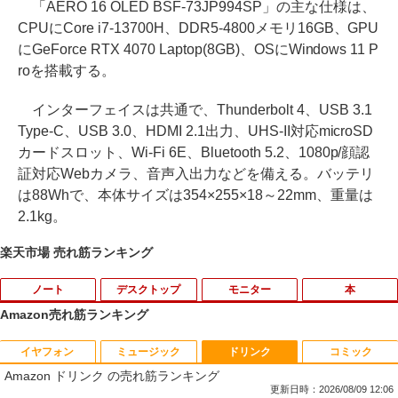
「AERO 16 OLED BSF-73JP994SP」の主な仕様は、
CPUにCore i7-13700H、DDR5-4800メモリ16GB、GPU
にGeForce RTX 4070 Laptop(8GB)、OSにWindows 11 P
roを搭載する。
インターフェイスは共通で、Thunderbolt 4、USB 3.1
Type-C、USB 3.0、HDMI 2.1出力、UHS-II対応microSD
カードスロット、Wi-Fi 6E、Bluetooth 5.2、1080p/顔認
証対応Webカメラ、音声入出力などを備える。バッテリ
は88Whで、本体サイズは354×255×18～22mm、重量は
2.1kg。
楽天市場 売れ筋ランキング
ノート
デスクトップ
モニター
本
Amazon売れ筋ランキング
イヤフォン
ミュージック
ドリンク
コミック
【期間限定破格金額！】新生活 新古品 W
新品 ミニPC VETESA Intel 6500Y Wind
グリーンハウス 強化ガラスディスプレ
【送料無料】ながい窖／手塚治虫
1
1
1
1
Amazon ドリンク の売れ筋ランキング
in11搭載 パソコンノートパソコンoffice
ows11 WPS Office付き メモリ16GB SS
イ台 GH-DKBB-CL
付き 初心者向けノートPC 初期設定済 1
D256GB UHD 4K対応 HDMI DP 有線LA
更新日時：2026/08/09 12:06
￥2,200