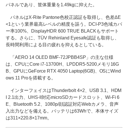
パネルであり、筐体重量を1.49kgに抑えた。
パネルはX-Rite Pantone色校正認証を取得し、色差ΔE
<1という業界最高レベルの精度を謳う。DCI-P3色域カバ
ー率100%、DisplayHDR 600 TRUE BLACKもサポート
する。さらに、TÜV Rehinland Eyesafe認証も取得し、
長時間利用による目の疲れを抑えるとしている。
「AERO 14 OLED BMF-72JPBB4SP」の主な仕様
は、CPUにCore i7-13700H、LPDDR5-5200メモリ16G
B、GPUにGeForce RTX 4050 Laptop(6GB)、OSにWind
ows 11 Proを搭載する。
インターフェイスはThunderbolt 4×2、USB 3.1、HDM
I 2.1出力、UHS-II対応microSDカードスロット、Wi-Fi 6
E、Bluetooth 5.2、1080p/顔認証対応Webカメラ、音声
入出力などを備える。バッテリは63Whで、本体サイズ
は311×220.8×17mm。