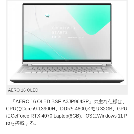
AERO 16 OLED
「AERO 16 OLED BSF-A3JP964SP」の主な仕様は、
CPUにCore i9-13900H、DDR5-4800メモリ32GB、GPU
にGeForce RTX 4070 Laptop(8GB)、OSにWindows 11 P
roを搭載する。