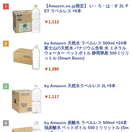
5.6型 インテル高速CPU ランダムで発送
N USB3.0 VESAマウント対応 省スペー
￥1,500
Anker Soundcore P40i オフホワイト
BRUCE WAYNE feat. Flo Milli, ATL Jacob
【Amazon.co.jp限定】 い・ろ・は・す 2L P
メモリ4GB～ 高速SSD1TB 最大 フルHD
ス 超軽量 コンパクトPC
[Explicit]
ET ラベルレス ×8本
Webカメラ zoom 軽量薄型 無線 型番更
￥7,990
新で在庫処分
￥34,800
￥250
￥1,112
￥12,980
中古モニター | 液晶ディスプレイ | I-O D
ちいかわ なんか小さくてかわいいやつ
2
2
ATA | LCD-AH241EDB-B | 23.8型ワイド
（1） （ワイドKC） [ ナガノ ]
TFT 1920×1080(フルHD) | LEDバックラ
新品一体型 pc 一体型パソコン 22型 デス
2
Anker Soundcore P31i ブラック
BRUCE WAYNE feat. Flo Milli, ATL Jacob
by Amazon 天然水 ラベルレス 500ml ×24本
イト | スピーカー内蔵 | 2系統入力(VG
クトップパソコン Windows11 MS offic
￥1,100
[Explicit]
富士山の天然水 バナジウム含有 水 ミネラル
A・HDMI) | ケーブル2本付属(VGA・電源
【少しだけ訳ありの格安品 】 Core i3 8
e搭載 CPU インテル Core i5 高速CPU フ
2
ウォーター ペットボトル 静岡県産 500ミリリ
￥5,990
ケーブル)【30日保証】
世代 windows11 レビュー記載でテンキ
ルHD メモリー 8GB SSD 256GB 初期設
ットル (Smart Basic)
￥250
ープレゼント ノートパソコン 設定済み
定済み キーボードとマウス付属 超薄型 1
メモリ 8GB SSD 256GB 15.6インチ 富
78°広視野角 WiFi対応 在宅勤務・ビジネ
￥5,980
￥1,380
士通 8世代 中古 パソコン Office付 a579
ス用
【予約】和山やま 作品4冊セット 小冊子
3
bx-i3-wakeari-3
＆アクリルスタンド付き特装版 【2026年
Anker Soundcore Liberty 5 ミッドナイトブ
見知らぬ糸
￥42,800
12月11日発売予定】 わやまやま 夢中さ
ラック
by Amazon 天然水ラベルレス 2L×9本
￥18,800
君に カラオケ行こ ファミレス行こ 特典
PHILIPS モニター 23.6インチ 243V5 VA
3
付き 豪華 限定
￥250
パネル 1920x1080 フルHD HDMI スピー
￥14,990
カー内蔵 中古ディスプレイ
￥1,117
￥11,000
MSI CUBI-5-12M-470JP Core i3-1215U/
3
【1500円OFFクーポン】【WEBカメラ
8GB/256GB SSD Windows 11 Pro 超小
￥6,600
3
搭載&フルHD】ノートパソコン 中古パソ
型デスクトップPC
コン 14インチ SSD128GB メモリ8GB C
【2026年アップグレード版】AOKIMI ワイヤ
On My Road (Stadium ver.)
ore i5 第8世代 Microsoft Office付き Wi
レスイヤホン bluetooth イヤホン V12 小型
by Amazon 炭酸水 ラベルレス 500ml ×24本
￥75,700
月がきれいな夜に、誰かに思い出してほ
4
ndows11 NEC Versapro VM-7 ノートパ
軽量 ブルートゥースHi-Fi 最大36時間再生 ぶ
強炭酸水 ペットボトル 500ミリリットル (Sm
しかった [ 川代紗生 ]
￥250
富士通 17型 SXGA VL-17ESS 液晶ディ
4