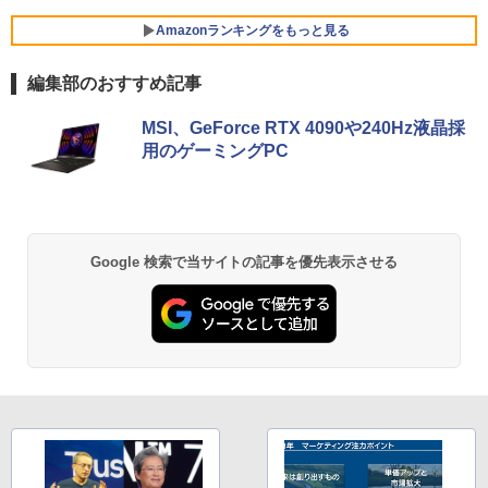
35U(Raptor Lake) 10コア メモリ：16G
￥3,480
中古パソコン 一体型 富士通 ESPRIMO
5
B SSD：256GB Windows 11 Office付き
￥14,800
WF1/B1 FMVWB1F1B Windows11 Cele
Amazonランキングをもっと見る
展示品
ron 3865U 1.8GHz メモリ8GB 2TB 23.8
インチ Office付き DVD Webカメラ 無線
￥97,800
編集部のおすすめ記事
LAN Bluetooth 3ヶ月保証 wd2670 中古
＼本日限定500円値下げ／＼楽天1位！20
5
薬屋のひとりごと 17巻 (デジタル版ビッグガ
26年最新の超軽量超薄型／モバイルモニ
￥22,800
MSI、GeForce RTX 4090や240Hz液晶採
ンガンコミックス)
ター 15.6インチ フルHD 4K 144Hz タッ
用のゲーミングPC
【新品】 DELL デル ノートパソコン Del
チパネル バッテリー内蔵 無線接続 12モ
5
l 14型 WUXGA/ Windows 11/ Core 5 12
デル選択 非光沢 IPSパネル Type-C HDM
￥770
0U ( Core i5 同等性能)/ メモリ 16GB/ S
I 軽量 薄型 リモートワーク ディスプレイ
SD 512GB/ Windows 11/ Webカメラ/ O
持ち運び ポータブルモニター
ffice付き選択可能/ プラチナシルバー
￥12,480
ONE PIECE モノクロ版 115 (ジャンプコミッ
Google 検索で当サイトの記事を優先表示させる
￥99,800
クスDIGITAL)
￥594
異世界居酒屋「のぶ」(22) (角川コミックス・
エース)
￥832