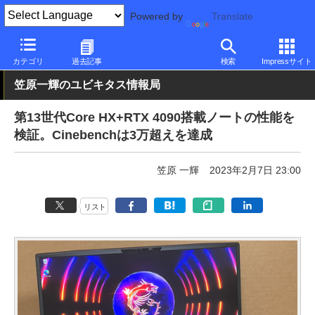
Powered by
Translate
PC Watch
半導体/周辺機器
CPU
Intel
カテゴリ
過去記事
検索
Impressサイト
笠原一輝のユビキタス情報局
第13世代Core HX+RTX 4090搭載ノートの性能を
検証。Cinebenchは3万超えを達成
笠原 一輝
2023年2月7日 23:00
リスト