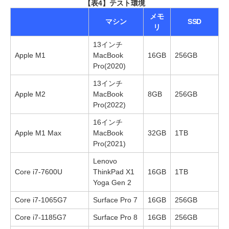
【表4】テスト環境
メモ
マシン
SSD
リ
13インチ
Apple M1
MacBook
16GB
256GB
Pro(2020)
13インチ
Apple M2
MacBook
8GB
256GB
Pro(2022)
16インチ
Apple M1 Max
MacBook
32GB
1TB
Pro(2021)
Lenovo
Core i7-7600U
ThinkPad X1
16GB
1TB
Yoga Gen 2
Core i7-1065G7
Surface Pro 7
16GB
256GB
Core i7-1185G7
Surface Pro 8
16GB
256GB