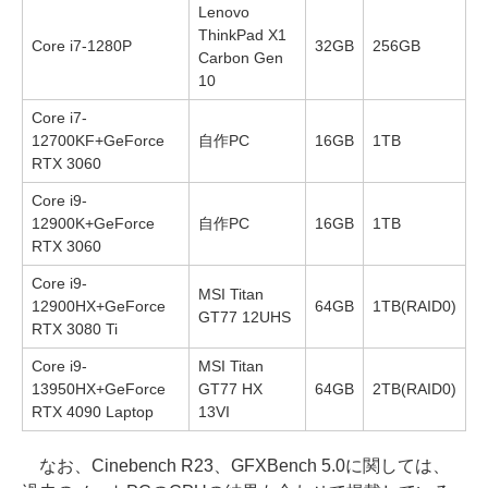
Lenovo
ThinkPad X1
Core i7-1280P
32GB
256GB
Carbon Gen
10
Core i7-
12700KF+GeForce
自作PC
16GB
1TB
RTX 3060
Core i9-
12900K+GeForce
自作PC
16GB
1TB
RTX 3060
Core i9-
MSI Titan
12900HX+GeForce
64GB
1TB(RAID0)
GT77 12UHS
RTX 3080 Ti
Core i9-
MSI Titan
13950HX+GeForce
GT77 HX
64GB
2TB(RAID0)
RTX 4090 Laptop
13VI
なお、Cinebench R23、GFXBench 5.0に関しては、