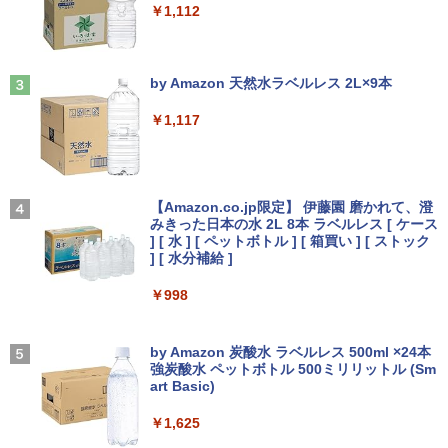
￥1,112
SSD512GB タッチパネル 12インチ Win
要 液晶モニター ディスプレイ
ル 非光沢IPS パネル Type-C対応 HDMI
dows11 LTE Wi-Fi6 カメラ Bluetooth
モニター 持ち運び ディスプレイ サブデ
[9月上旬より発送予定][新品]ちいかわ な
3
WPS Office付き オフィス 中古パソコン
ィスプレイ デュアルモニター ミニPC対
￥16,800
んか小さくてかわいいやつ (1-8巻 最新
ノートパソコン ノートPC 90日保証 【中
応 EVICIV
Anker Soundcore Liberty 5 ミッドナイトブ
On My Road (Stadium ver.)
刊) 全巻セット [入荷予約]
古】
ラック
by Amazon 天然水ラベルレス 2L×9本
￥12,999
￥250
￥9,900
￥88,000
￥14,990
￥1,117
【中古】NEC◆デスクトップパソコン L
3
AVIE Desk All-in-one DA370/FAW [ファ
インホワイト]//【パソコン】
【期間限定5%OFFクーポン 8/12 10時ま
3
地球の歩き方 スター・ウォーズ [ 地球
4
ゲーミングPC 中古美品 フルHD 15.6イ
で】 モニター 27インチ 100Hz FHD VA
【2026年アップグレード版】AOKIMI ワイヤ
見知らぬ糸
￥17,160
3
の歩き方編集室 ]
ンチ HP ZBook Fury 15.6inch G8 Wind
パネル スピーカー搭載 ブルーライト軽減
レスイヤホン bluetooth イヤホン V12 小型
【Amazon.co.jp限定】 伊藤園 磨かれて、澄
ows11 8コア 卓越性能 第11世代Core i7-
ノングレアタイプ 壁掛け対応 省スペース
軽量 ブルートゥースHi-Fi 最大36時間再生 ぶ
みきった日本の水 2L 8本 ラベルレス [ ケース
￥250
￥2,750
11850H 32GB 爆速NVMe式512GB-SSD
角度調整 高視野角 178° Adaptive-Sync
るーとゅーす コードレス ENCノイズキャン
] [ 水 ] [ ペットボトル ] [ 箱買い ] [ ストック
NVIDIA RTX A2000 Laptop カメラ 無線
対応 MAXZEN MJM27CH02-F100
セリング 自動ペアリング Type-C充電 マイク
] [ 水分補給 ]
【Windows11】 【超小型】 DELL Opti
4
Wi-Fi6 Office付き Win11【中古ノートパ
付き 防水 タッチ式音量調整 スポーツ/通勤/通
Plex 3060 Micro マイクロ MFF 第8世代
ソコン 中古パソコン 中古PC】送料無料
学/WEB会議(ホワイト)
￥13,980
￥998
Core i5 8400T/1.70GHz 8GB SSD256G
B M.2 NVMe Windows11 64bit WPSOff
On My Road (Stadium ver.)
VI/NYL #030 Kis-My-Ft2 [ VI/NYL編集部
5
￥86,990
￥1,964
ice 無線LAN 中古パソコン デスクトップ
]
パソコン PC 【中古】
by Amazon 炭酸水 ラベルレス 500ml ×24本
￥250
【最短即日発送】 Philips 241S9A/11 モ
強炭酸水 ペットボトル 500ミリリットル (Sm
4
￥2,200
ニター 24インチ 23.8型 フルHD 1920×1
Xiaomi シャオミ REDMI Buds 8 Lite ワイヤ
￥22,500
art Basic)
NEC LAVIE N13 Slim N1355/HACY PC-
080 IPS HDMI VGA スピーカー内蔵 5年
レスイヤホン Bluetooth 5.4 ノイズキャンセ
4
N1355HAC-Y [ヘーゼルブロンズ] 13.3
保証 ディスプレイ 在宅勤務 テレワーク
リング ANC 36時間再生
￥1,625
型(インチ) 第13世代 インテル Core i5 13
ビジネス用