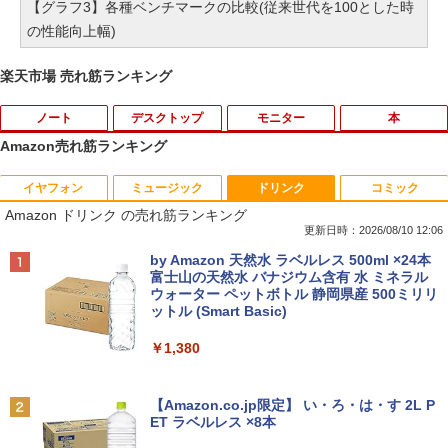
【グラフ3】各種ベンチマークの比較(従来世代を100とした時
の性能向上幅)
楽天市場 売れ筋ランキング
ノート
デスクトップ
モニター
本
Amazon売れ筋ランキング
イヤフォン
ミュージック
ドリンク
コミック
【1500円OFFクーポン】L.I.B ノートパ
中古パソコン 一体型 富士通 ESPRIMO F
モバイルモニター HAILESI 12.3インチ
おいしい！イラストレッスン クレパス
1
1
1
1
Amazon ドリンク の売れ筋ランキング
ソコン ノートPC 新品 Microsoft Office
H52/S FMVF52SW Windows10 Celeron
2.4K 2400x1600 Switch2ドック不要 OT
で描きました [ momo ]
付き Windows11 最大 15.6インチ 最大
1005M 1.90GHz メモリ4GB 1TB 21.5イ
G対応 モバイルディスプレイ 3:2画面比
更新日時：2026/08/10 12:06
第13世代 Intel N150 最大メモリ16GB 最
ンチ Office付き DVD Webカメラ 無線L
100％sRGB広色域 HDR 380nit IPSパネ
￥1,518
Anker Soundcore P40i オフホワイト
BRUCE WAYNE feat. Flo Milli, ATL Jacob
by Amazon 天然水 ラベルレス 500ml ×24本
大SSD1TB IPS液晶 フルHD 可能 大容量
AN 3ヶ月保証 wd2685 中古
ル 超薄型 超軽量 自立型 内蔵デュアルス
[Explicit]
富士山の天然水 バナジウム含有 水 ミネラル
バッテリー Wi-Fi 在宅勤務 学生向け パ
ピーカー Switch2/PS5/XBOX/PC/Mac/ip
ウォーター ペットボトル 静岡県産 500ミリリ
￥7,990
ソコン Webカメラ
honeなど対応
￥15,800
ットル (Smart Basic)
￥250
￥29,800
￥12,999
80代になるとたいていボケるか死ぬ。70
2
￥1,380
代は神様から与えられた特別な時間 （幻
冬舎新書） [ 林真理子 ]
【★最大100%ポイント】おまかせ 中古
2
Anker Soundcore P31i ブラック
BRUCE WAYNE feat. Flo Milli, ATL Jacob
パソコン Windows XP Core i5 メモリ 4
[Explicit]
【Amazon.co.jp限定】 い・ろ・は・す 2L P
【累計使用時間100時間】Panasonic Le
GB HDD 500GB DVDドライブ搭載 リフ
【楽天1位 累計販売100万台突破】モバイ
￥1,034
2
2
ET ラベルレス ×8本
￥5,990
t's note QV9 CF-QV9TFLVS パナソニッ
レッシュPC デスクトップ キーボード＆
ルモニター 15.6インチ フルHD 4K タッ
￥250
ク レッツノート 第10世代 Core i7 16GB
マウスセット 中古 安心保証 初期設定不
チパネル バッテリー内蔵 選べる13モデ