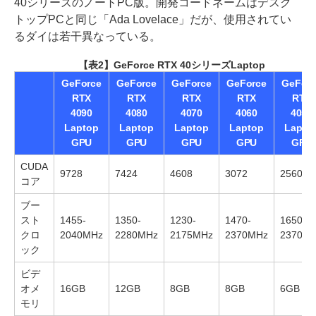
40シリーズのノートPC版。開発コードネームはデスク
トップPCと同じ「Ada Lovelace」だが、使用されてい
るダイは若干異なっている。
【表2】GeForce RTX 40シリーズLaptop
GeForce
GeForce
GeForce
GeForce
GeFor
RTX
RTX
RTX
RTX
RTX
4090
4080
4070
4060
4050
Laptop
Laptop
Laptop
Laptop
Lapto
GPU
GPU
GPU
GPU
GPU
CUDA
9728
7424
4608
3072
2560
コア
ブー
スト
1455-
1350-
1230-
1470-
1650-
クロ
2040MHz
2280MHz
2175MHz
2370MHz
2370M
ック
ビデ
オメ
16GB
12GB
8GB
8GB
6GB
モリ