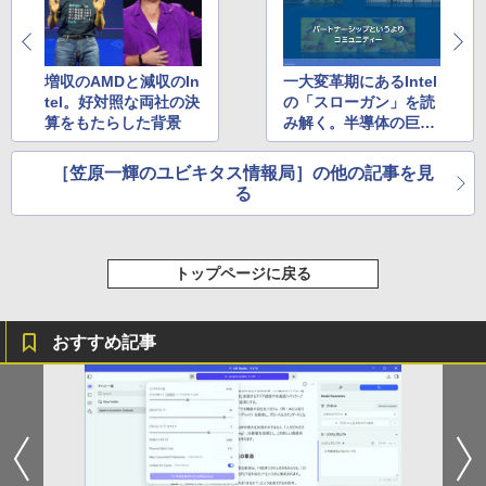
HUNTER×HUNTER モノクロ版 39 (ジャンプ
コミックスDIGITAL)
増収のAMDと減収のIn
一大変革期にあるIntel
tel。好対照な両社の決
の「スローガン」を読
￥572
算をもたらした背景
み解く。半導体の巨人
は今、何を考えている
のか？
［笠原一輝のユビキタス情報局］の他の記事を見
スーパーの裏でヤニ吸うふたり 9巻 (デジタル
る
版ビッグガンガンコミックス)
￥810
トップページに戻る
おすすめ記事