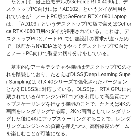
たとえば、最上位モデルのGeForce RTX 4090は、デ
スクトップPC向けには「AD102」というダイが利用さ
れているが、ノートPC版のGeForce RTX 4090 Laptop
は、「AD103」というデスクトップPC版で言えばGeFor
ce RTX 4080 Ti用のダイが採用されている。これは、デ
スクトップPCとノートPCでは熱設計の要求が違うため
で、以前からNVIDIAはそうやってデスクトップPC向け
とノートPC向けで製品の切り分けをしている。
基本的なアーキテクチャや機能はデスクトップPCのそ
れを踏襲しており、たとえばDLSS(Deep Learning Supe
r Sampling)はRTX 40シリーズで強化されたバージョン
となるDLSS3に対応している。DLSSは、RTX GPUに内
蔵されているAIエンジン(RTコア)を利用して高品質にア
ップスケーリングを行なう機能のことで、たとえば4Kの
画面をレンダリングする際、2Kの画面としてレンダリン
グした後に4Kにアップスケーリングすることで、レンダ
リングエンジンへの負荷を抑えつつ、高解像度のゲーム
を楽しむことが可能になる。