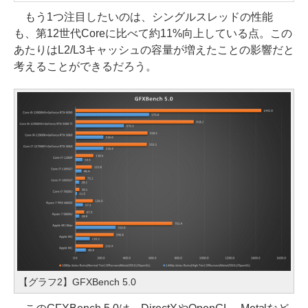
もう1つ注目したいのは、シングルスレッドの性能
も、第12世代Coreに比べて約11%向上している点。この
あたりはL2/L3キャッシュの容量が増えたことの影響だと
考えることができるだろう。
【グラフ2】GFXBench 5.0