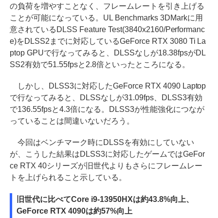
の負荷を増やすことなく、フレームレートを引き上げる
ことが可能になっている。UL Benchmarks 3DMarkに用
意されているDLSS Feature Test(3840x2160/Performanc
e)をDLSS2までに対応しているGeForce RTX 3080 Ti La
ptop GPUで行なってみると、DLSSなしが18.38fpsがDL
SS2有効で51.55fpsと2.8倍といったところになる。
しかし、DLSS3に対応したGeForce RTX 4090 Laptop
で行なってみると、DLSSなしが31.09fps、DLSS3有効
で136.55fpsと4.3倍になる。DLSS3が性能強化につなが
っていることは間違いないだろう。
今回はベンチマーク時にDLSSを有効にしていない
が、こうした結果はDLSS3に対応したゲームではGeFor
ce RTX 40シリーズが旧世代よりもさらにフレームレー
トを上げられること示している。
旧世代に比べてCore i9-13950HXは約43.8%向上、
GeForce RTX 4090は約57%向上