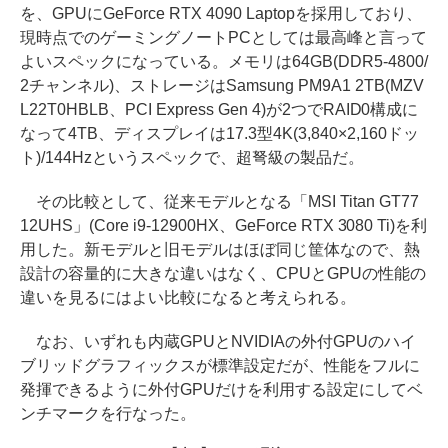
を、GPUにGeForce RTX 4090 Laptopを採用しており、
現時点でのゲーミングノートPCとしては最高峰と言って
よいスペックになっている。メモリは64GB(DDR5-4800/
2チャンネル)、ストレージはSamsung PM9A1 2TB(MZV
L22T0HBLB、PCI Express Gen 4)が2つでRAID0構成に
なって4TB、ディスプレイは17.3型4K(3,840×2,160ドッ
ト)/144Hzというスペックで、超弩級の製品だ。
その比較として、従来モデルとなる「MSI Titan GT77
12UHS」(Core i9-12900HX、GeForce RTX 3080 Ti)を利
用した。新モデルと旧モデルはほぼ同じ筐体なので、熱
設計の容量的に大きな違いはなく、CPUとGPUの性能の
違いを見るにはよい比較になると考えられる。
なお、いずれも内蔵GPUとNVIDIAの外付GPUのハイ
ブリッドグラフィックスが標準設定だが、性能をフルに
発揮できるように外付GPUだけを利用する設定にしてベ
ンチマークを行なった。