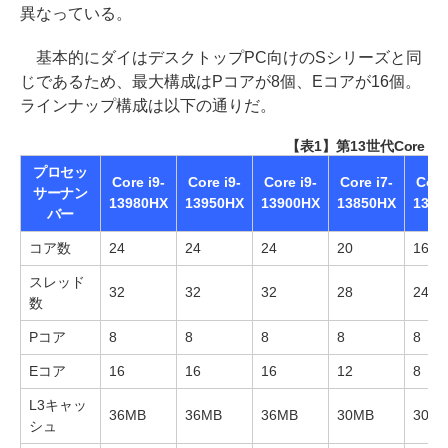
異なっている。
基本的にダイはデスクトップPC向けのSシリーズと同
じであるため、最大構成はPコアが8個、Eコアが16個。
ラインナップ構成は以下の通りだ。
【表1】第13世代Core H
プロセッ
Core i9-
Core i9-
Core i9-
Core i7-
Core
サーナン
13980HX
13950HX
13900HX
13850HX
1370
バー
コア数
24
24
24
20
16
スレッド
32
32
32
28
24
数
Pコア
8
8
8
8
8
Eコア
16
16
16
12
8
L3キャッ
36MB
36MB
36MB
30MB
30M
シュ