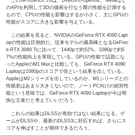
このGFXBench 5.0は、DirectXやOpenGL、Metalなど
のAPIを利用して3Dの描画を行なう際の性能を計測する
もので、CPUの性能も影響はするが小さく、主にGPUの
性能がスコアに大きな影響を与えている。
この結果を見ると、NVIDIAのGeForce RTX 4090 Lapt
opの性能は圧倒的だ。従来モデルの最高峰となるGeForc
e RTX 3080 Tiに比べて、1440pで約52%、1080pで約5
7%の性能向上を実現している。GPUの性能で話題にな
ったAppleのM1 Maxと比較しても、GeForce RTX 4090
Laptopは1080pのスコアで倍という結果を出している。
AppleはM2シリーズを出しているのが、M1シリーズとの
性能差はあまり大きくないので、ノートPC向けの絶対性
能という意味では、GeForce RTX 4090 Laptopが今は明
快な王者だと考えていいだろう。
これらの結果はDLSSが有効ではない結果になる。ゲ
ームがDLSSや、最新のDLSS3に対応すれば、さらにス
コアを伸ばすことが期待できるだろう。