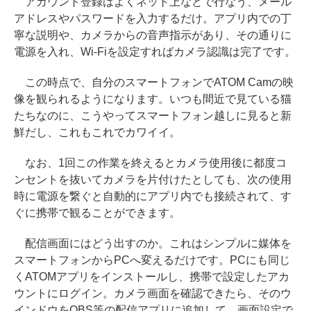
アカウント登録はよくネット上などで行なう、メール
アドレスやパスワードを入力するだけ。アプリ内での丁
寧な説明や、カメラからの音声指示があり、その通りに
電源を入れ、Wi-Fiを設定すればカメラ認識は完了です。
この時点で、自分のスマートフォンでATOM Camの映
像を観られるようになります。いつも間近で見ている猫
たちなのに、こうやってスマートフォン越しに見ると新
鮮だし、これもこれでカワイイ。
なお、1回この作業を終えるとカメラ使用後に都度コ
ンセントを抜いてカメラを片付けたとしても、次の使用
時に電源を繋ぐと自動的にアプリ内でも接続されて、す
ぐに携帯で観ることができます。
配信画面にはどう出すのか。これはシンプルに媒体を
スマートフォンからPCへ変えるだけです。PCにも同じ
くATOMアプリをインストールし、携帯で設定したアカ
ウントにログイン。カメラ画面を確認できたら、そのウ
インドウをOBS等の配信アプリに追加して、画面設定で