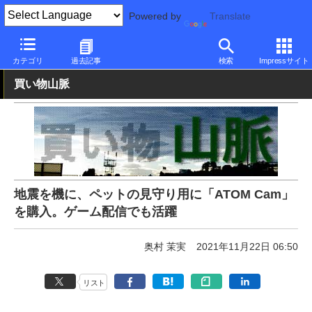
Powered by
Translate
PC Watch
半導体/周辺機器
アクセサリ
Webカメラ
カテゴリ
過去記事
検索
Impressサイト
買い物山脈
地震を機に、ペットの見守り用に「ATOM Cam」
を購入。ゲーム配信でも活躍
奥村 茉実
2021年11月22日 06:50
リスト