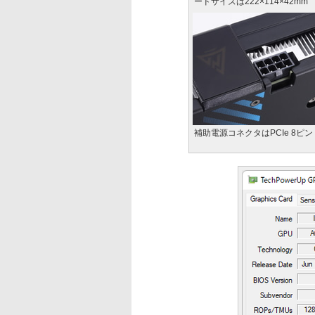
ードサイズは222×114×42mm
補助電源コネクタはPCIe 8ピン