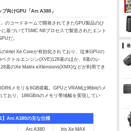
向けGPU「Arc A380」
chemist」のコードネームで開発されてきたGPU製品のひ
ャに基づいてTSMC N6プロセスで製造されたエント
PUだ。
最
のIntel Xe Coreが有効化されており、従来GPUの
当するXeベクトルエンジン(XVE)128基のほか、8基のレ
Xe Matrix eXtensions(XMX)などが利用でき
DDR6メモリを6GB搭載。GPUとVRAMは96bitのメ
ており、186GB/sのメモリ帯域幅を実現してい
1】Arc A380の主な仕様
Arc A380
Iris Xe MAX