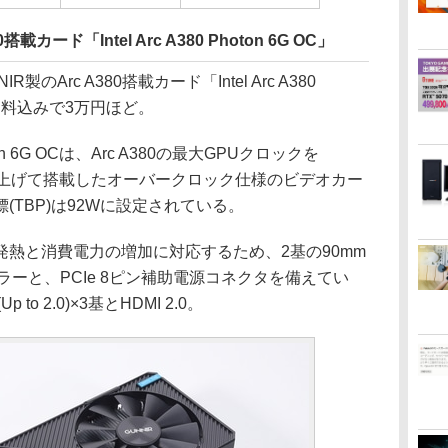
載カード「Intel Arc A380 Photon 6G OC」
Arc A380搭載カード「Intel Arc A380
は送料込みで3万円ほど。
hoton 6G OCは、Arc A380の最大GPUクロックを
zに引き上げて搭載したオーバークロック仕様のビデオカー
TBP)は92Wに設定されている。
熱と消費電力の増加に対応するため、2基の90mm
ラーと、PCIe 8ピン補助電源コネクタを備えてい
 to 2.0)×3基とHDMI 2.0。