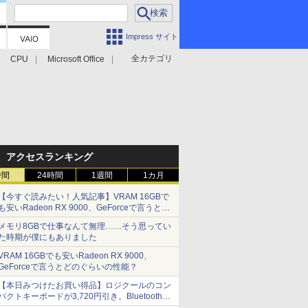
Impress サイト
全カテゴリ
CPU
Microsoft Office
アクセスランキング
時間
24時間
1週間
1カ月
【今すぐ読みたい！人気記事】VRAM 16GBで
も安いRadeon RX 9000、GeForceで言うとど
のぐらいの性能？ - PC Watch
メモリ8GBで仕事なんて無理……そう思ってい
た時期が僕にもありました
VRAM 16GBでも安いRadeon RX 9000、
GeForceで言うとどのぐらいの性能？
【本日みつけたお買い得品】ロジクールのコン
パクトキーボードが3,720円引き。Bluetoothで3
台接続対応