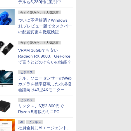
デルも5,280円に割引中
今すぐ読みたい！人気記事
ついに不満解消？Windows
11プレビュー版でタスクバー
の配置変更を徹底検証
今すぐ読みたい！人気記事
VRAM 16GBでも安い
Radeon RX 9000、GeForce
で言うとどのぐらいの性能？
ビジネス
デル、ソニーセンサーのWeb
カメラを標準搭載した小規模
会議向け43型4Kモニター
ビジネス
リンクス、6万2,800円で
Ryzen 5搭載のミニPC
AI
ビジネス
社員全員にAIエージェント、