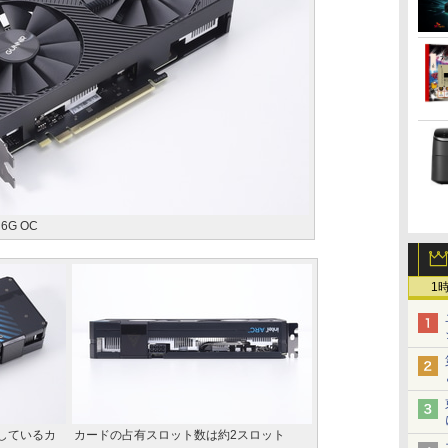
n 6G OC
1
しているカ
カードの占有スロット数は約2スロット