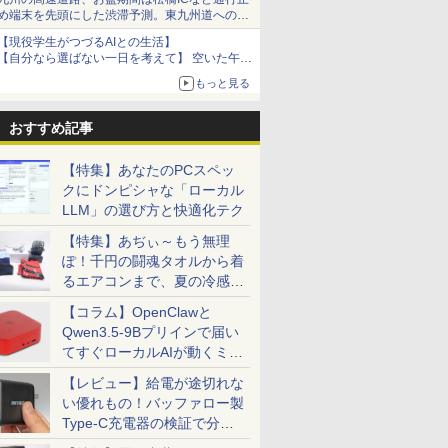
め端末を先頭にした渋滞予測。東九州道への迂
回は料金調整を実施
【現役学生がつづるAIとの生活】
【自分なら選ばない一日を考えて】 空いた午後
をチャッピーに捧げたら、思わぬ絶景に出会っ
もっと見る
た話
おすすめ記事
【特集】あなたのPCスペッ
クにドンピシャな「ローカル
LLM」の選び方と快適化テク
【特集】あぢぃ～もう無理
ぽ！千円の闘魂タオルから着
るエアコンまで、夏の冷感グ
ッズ一挙紹介
【コラム】OpenClawと
Qwen3.5-9Bプリインで届い
てすぐローカルAIが動くミニ
PC「SER9 Pro」
【レビュー】給電が途切れな
い優れもの！バッファロー製
Type-C充電器の検証で分か
ったこと