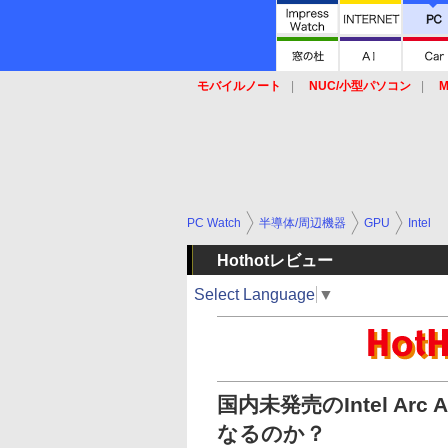
モバイルノート
NUC/小型パソコン
M
SSD
キーボード
マウス
PC Watch
半導体/周辺機器
GPU
Intel
Hothotレビュー
Select Language
▼
国内未発売のIntel Ar
なるのか？