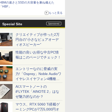
HBMの速さとSSDの大容量を兼ね備えた
「HBF」
もっと見る
Special Site
クリエイティブが作った2万
円台の“小さなピュアオーデ
ィオスピーカー”
性能の良いお得な中古PC情
報はこのページでチェック！
エントリーなのに脅威の実
力!「Osprey」Noble Audioワ
イヤレスイヤフォン4機種を
一気に聴く
AIスマートノートの
iFLYTEK「AINOTE 2」はな
ぜ魅力的なのか？
マウス、RTX 5060 Ti搭載ゲ
ーミングPCが7万5,000円オ