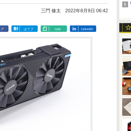
三門 修太
2022年8月9日 06:42
ェア
はてブ
note
LinkedIn