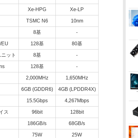
Xe-HPG
Xe-LP
TSMC N6
10nm
8基
-
/EU
128基
80基
ユニット
8基
-
ns
128基
-
2,000MHz
1,650MHz
6GB (GDDR6)
4GB (LPDDR4X)
15.5Gbps
4,267Mbps
イス
96bit
128bit
186GB/s
68GB/s
75W
25W