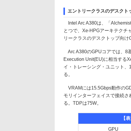
エントリークラスのデスクトップ
Intel Arc A380は、「Al
とつで、Xe-HPGアーキテクチ
リークラスのデスクトップ向けG
Arc A380のGPUコアでは、8基
Execution Unit(EU)に相
イ・トレーシング・ユニット、128基の
る。
VRAMには15.5Gbps動作のG
モリインターフェイスで接続され
る。TDPは75W。
【表
GPU