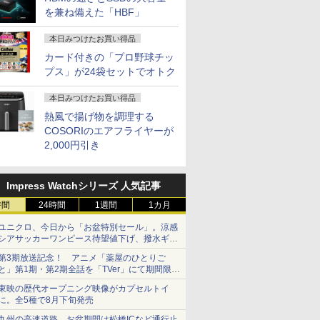
を兼ね備えた「HBF」
本日みつけたお買い得品
カード付きの「プロ野球チッ
プス」が24袋セットでオトク
本日みつけたお買い得品
熱風で揚げ物を調理する
COSORIのエアフライヤーが
2,000円引き
Impress Watchシリーズ 人気記事
時間
24時間
1週間
1カ月
ユニクロ、今日から「お盆特別セール」。涼感
シアサッカーワンピース待望値下げ、撥水ギア
ショーツは1990円に
第3期放送記念！ アニメ「薬屋のひとりご
と」第1期・第2期全話を「TVer」にて期間限定
で順次無料配信開始
東映の歴代オープニング映像がカプセルトイ
に。全5種で8月下旬発売
九州の高速道路、お盆期間は松橋ICなど通行止