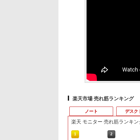
楽天市場 売れ筋ランキング
ノート
デスク
楽天 モニター 売れ筋ランキン
10
10
10
1
1
1
2
2
2