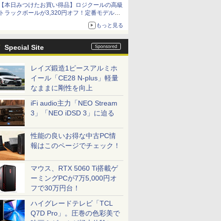
【本日みつけたお買い得品】ロジクールの高級
トラックボールが3,320円オフ！定番モデルも
5,280円に割引中
もっと見る
Special Site
レイズ鍛造1ピースアルミホ
イール「CE28 N-plus」軽量
なままに剛性を向上
iFi audio主力「NEO Stream
3」「NEO iDSD 3」に迫る
性能の良いお得な中古PC情
報はこのページでチェック！
マウス、RTX 5060 Ti搭載ゲ
ーミングPCが7万5,000円オ
フで30万円台！
ハイグレードテレビ「TCL
Q7D Pro」。圧巻の色彩美で