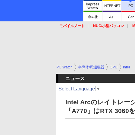
モバイルノート
NUC/小型パソコン
M
SSD
キーボード
マウス
PC Watch
半導体/周辺機器
GPU
Intel
ニュース
Select Language
▼
Intel Arcのレイ
「A770」はRTX 30