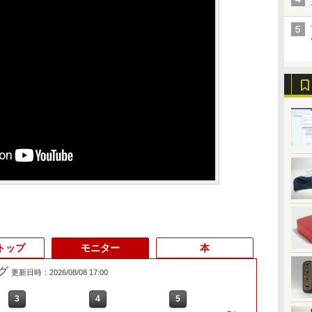
トップ
モニター
本
グ
更新日時：2026/08/08 17:00
3
3
3
4
4
4
5
5
5
6
6
6