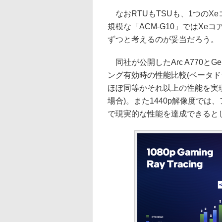
なおRTUもTSUも、1つのX
規模な「ACM-G10」ではXeコ
ずつと考えるのが妥当だろう。
同社が公開したArc A770とGe
ング有効時の性能比較(ベータ
ほぼ同等かそれ以上の性能を実現
場合)。また1440p解像度では
で現実的な性能を達成できると