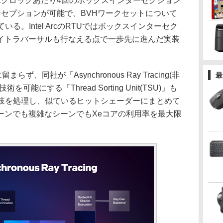
1クロックあたり4回のボックスインターセクション
ーセプションが可能で、BVHワークセットについて
としている。Intel ArcのRTUではボックスインターセク
イトラバーサルも行なえる点で一歩先に進んだ実装
まらず、同社が「Asynchronous Ray Tracing(非
最
能にする「Thread Sorting Unit(TSU)」も
分岐を処理し、似ているヒットシェーダーにまとめて
ーンでも複雑なシーンでもXeコアの利用率を最大限