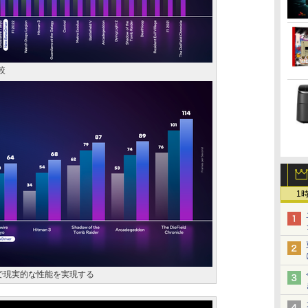
較
1
Sで現実的な性能を実現する