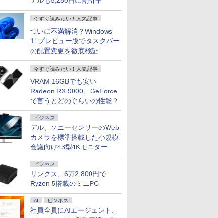
デルも5,280円に割引中
今すぐ読みたい！人気記事
ついに不満解消？Windows
11プレビュー版でタスクバー
の配置変更を徹底検証
今すぐ読みたい！人気記事
VRAM 16GBでも安い
Radeon RX 9000、GeForce
で言うとどのぐらいの性能？
ビジネス
デル、ソニーセンサーのWeb
カメラを標準搭載した小規模
会議向け43型4Kモニター
ビジネス
リンクス、6万2,800円で
Ryzen 5搭載のミニPC
AI
ビジネス
社員全員にAIエージェント、