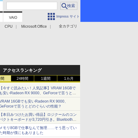
Impress サイト
全カテゴリ
CPU
Microsoft Office
アクセスランキング
時間
24時間
1週間
1カ月
【今すぐ読みたい！人気記事】VRAM 16GBで
も安いRadeon RX 9000、GeForceで言うとど
のぐらいの性能？ - PC Watch
VRAM 16GBでも安いRadeon RX 9000、
GeForceで言うとどのぐらいの性能？
【本日みつけたお買い得品】ロジクールのコン
パクトキーボードが3,720円引き。Bluetoothで3
台接続対応
メモリ8GBで仕事なんて無理……そう思ってい
た時期が僕にもありました