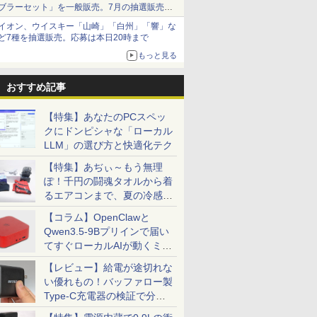
ブラーセット」を一般販売。7月の抽選販売の
当選無効分
イオン、ウイスキー「山崎」「白州」「響」な
ど7種を抽選販売。応募は本日20時まで
もっと見る
おすすめ記事
【特集】あなたのPCスペッ
クにドンピシャな「ローカル
LLM」の選び方と快適化テク
【特集】あぢぃ～もう無理
ぽ！千円の闘魂タオルから着
るエアコンまで、夏の冷感グ
ッズ一挙紹介
【コラム】OpenClawと
Qwen3.5-9Bプリインで届い
てすぐローカルAIが動くミニ
PC「SER9 Pro」
【レビュー】給電が途切れな
い優れもの！バッファロー製
Type-C充電器の検証で分か
7
7
7
8
8
8
9
9
9
10
10
10
ったこと