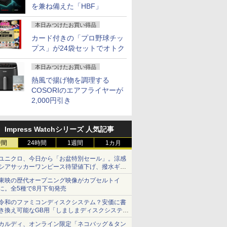
を兼ね備えた「HBF」
本日みつけたお買い得品
カード付きの「プロ野球チッ
プス」が24袋セットでオトク
本日みつけたお買い得品
熱風で揚げ物を調理する
COSORIのエアフライヤーが
2,000円引き
Impress Watchシリーズ 人気記事
時間
24時間
1週間
1カ月
ユニクロ、今日から「お盆特別セール」。涼感
シアサッカーワンピース待望値下げ、撥水ギア
ショーツは1990円に
東映の歴代オープニング映像がカプセルトイ
に。全5種で8月下旬発売
令和のファミコンディスクシステム？安価に書
き換え可能なGB用「しましまディスクシステ
ム」
カルディ、オンライン限定「ネコバッグ＆タン