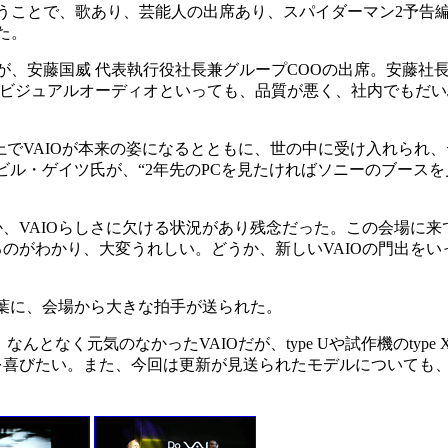
ことで、歌あり、芸能人の出席あり、スパイダーマン2予告
た。
安藤国威 代表執行役社長兼グループCOOの出席。安藤社長は'
るビジュアルオーディオといっても、品質が悪く、社内でもだ
でVAIOが本来の姿になるとともに、世の中に受け入れられ
ビル・ゲイツ氏が、“2年先のPCを見たければソニーのブースを
VAIOらしさに欠ける状況があり残念だった。この会場に来て
のがわかり、大変うれしい。どうか、新しいVAIOの門出をい
葉に、会場から大きな拍手が送られた。
なく元気のなかったVAIOだが、type Uや試作機のtype
喜びたい。また、今回は更新が見送られたモデルについても、