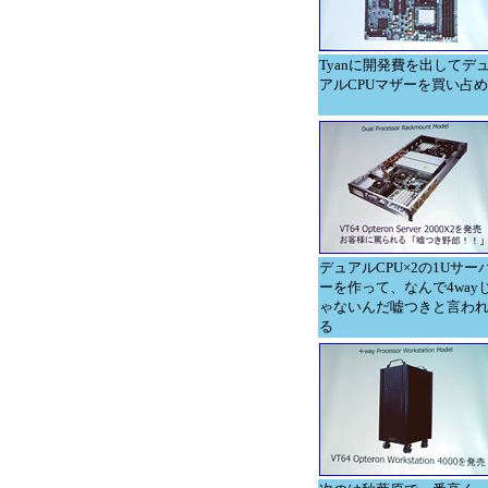
Tyanに開発費を出してデ
アルCPUマザーを買い占め
デュアルCPU×2の1Uサー
ーを作って、なんで4way
ゃないんだ嘘つきと言わ
る