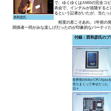
で、ゆくゆくはAMDの完全コピ
表会で、インテルが追随すると
るという記者がいたが、当たっ
西和彦氏
程度の差こそあれ、1年前の発
関係者一同がみな楽しげだったのが印象的なパーティ
付録：西和彦氏のプ
世界初の64bit CPU Alpha
売りまくって幸せだった
日々