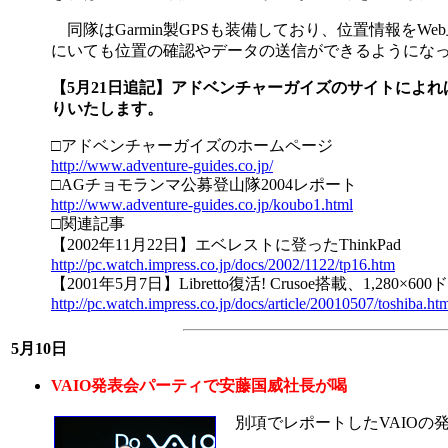
同隊はGarmin製GPSも装備しており、位置情報を
にいても位置の確認やデータの送信ができるようにな
【5月21日追記】アドベンチャーガイズのサイトによ
りいたします。
□アドベンチャーガイズのホームページ
http://www.adventure-guides.co.jp/
□AGチョモランマ公募登山隊2004レポート
http://www.adventure-guides.co.jp/koubo1.html
□関連記事
【2002年11月22日】エベレストに登ったThinkPad
http://pc.watch.impress.co.jp/docs/2002/1122/tp16.htm
【2001年5月7日】Libretto復活! Crusoe搭載、1,280
http://pc.watch.impress.co.jp/docs/article/20010507/toshiba.ht
5月10日
VAIO発表会パーティで安藤国威社長が喝
別項でレポートしたVAIOの