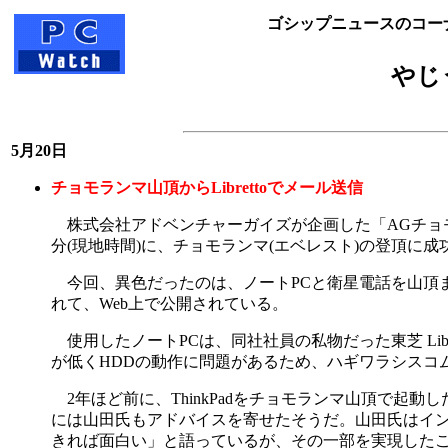
ゴシップニュースのコー
やじう
5月20日
チョモランマ山頂からLibrettoでメール送信
株式会社アドベンチャーガイズが企画した「AGチョモラン
分(現地時間)に、チョモランマ(エベレスト)の登頂に成
今回、異色だったのは、ノートPCと衛星電話を山頂ま
れて、Web上で公開されている。
使用したノートPCは、同社社員の私物だった東芝 Librett
が低くHDDの動作に問題があるため、ハギワラシスコ
2年ほど前に、ThinkPadをチョモランマ山頂で起
には山田氏もアドバイスを寄せたそうだ。山田氏はイ
きれば面白い」と語っているが、その一部を実現した