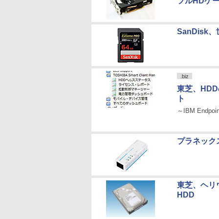
フルHDゲー
SanDisk
.biz
東芝、HD
ト
～IBM Endpoi
プラネック
東芝、ヘリウ
HDD