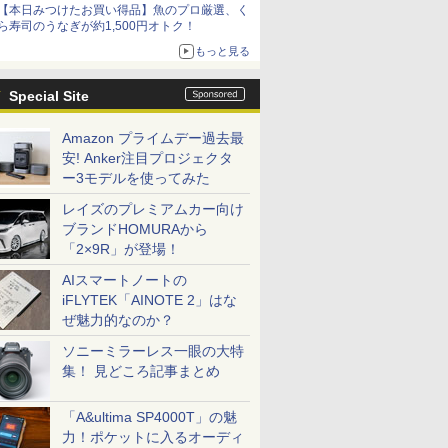
【本日みつけたお買い得品】魚のプロ厳選、く
ら寿司のうなぎが約1,500円オトク！
もっと見る
Special Site
Amazon プライムデー過去最
安! Anker注目プロジェクタ
ー3モデルを使ってみた
レイズのプレミアムカー向け
ブランドHOMURAから
「2×9R」が登場！
AIスマートノートの
iFLYTEK「AINOTE 2」はな
ぜ魅力的なのか？
ソニーミラーレス一眼の大特
集！ 見どころ記事まとめ
「A&ultima SP4000T」の魅
力！ポケットに入るオーディ