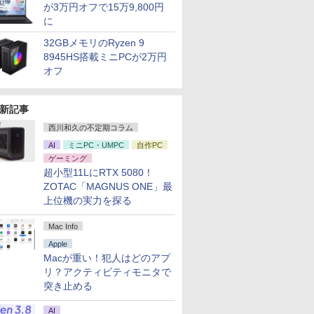
が3万円オフで15万9,800円
に
32GBメモリのRyzen 9
8945HS搭載ミニPCが2万円
オフ
新記事
西川和久の不定期コラム
AI
ミニPC・UMPC
自作PC
ゲーミング
超小型11LにRTX 5080！
ZOTAC「MAGNUS ONE」最
上位機の実力を探る
Mac Info
Apple
Macが重い！犯人はどのアプ
リ？アクティビティモニタで
突き止める
AI