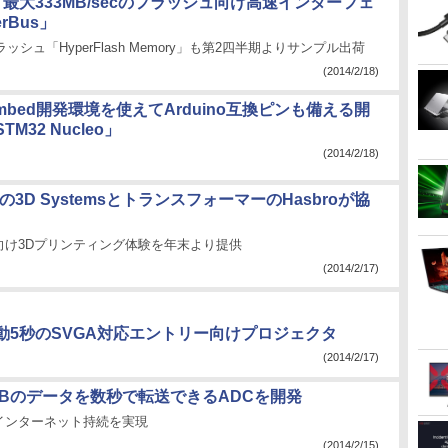
on、最大333MB/secのフラッシュ向け高速インターフェ
rBus」
ッシュ「HyperFlash Memory」も第2四半期よりサンプル出荷
(2014/2/18)
o、mbed開発環境を使えてArduino互換ピンも備える開
M32 Nucleo」
(2014/2/18)
の3D SystemsとトランスフォーマーのHasbroが協
向け3Dプリンティング体験を年末より提供
(2014/2/17)
動5秒のSVGA対応エントリー向けプロジェクタ
(2014/2/17)
0GBのデータを数秒で転送できるADCを開発
sのインターネット持続を実現
(2014/2/15)