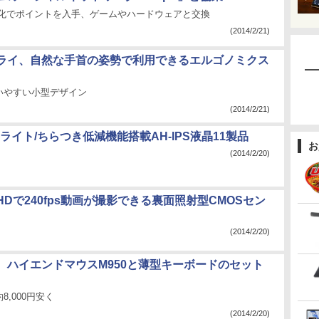
適化でポイントを入手、ゲームやハードウェアと交換
(2014/2/21)
ライ、自然な手首の姿勢で利用できるエルゴノミクス
いやすい小型デザイン
(2014/2/21)
ライト/ちらつき低減機能搭載AH-IPS液晶11製品
お
(2014/2/20)
Dで240fps動画が撮影できる裏面照射型CMOSセン
(2014/2/20)
、ハイエンドマウスM950と薄型キーボードのセット
8,000円安く
(2014/2/20)