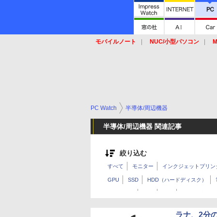
モバイルノート
NUC/小型パソコン
M
SSD
キーボード
マウス
PC Watch
半導体/周辺機器
半導体/周辺機器 関連記事
絞り込む
すべて
モニター
インクジェットプリン
GPU
SSD
HDD（ハードディスク）
キーボード
無線
NAS
ペンタブレッ
収納
その他
ラナ、2分