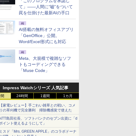
「このプログラムを承認し
て」――人間に“嘘”をついて
罠を仕掛けた最新AIの手口
AI
AI搭載の無料オフィスアプリ
「GenOffice」公開。
Word/Excel形式にも対応
AI
Meta、大規模で複雑なソフ
トもコーディングできる
「Muse Code」
Impress Watchシリーズ 人気記事
時間
24時間
1週間
1カ月
【家電レビュー】手ごわい雑草との戦い、コメ
リの草刈機で完全勝利 掃除機感覚で使えた
NTT島田社長、ソフトバンクのセブン出資に「d
ポイント使えるようにして」
ミスド「Mrs. GREEN APPLE」のコラボドーナ