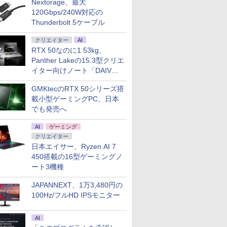
Nextorage、最大
120Gbps/240W対応の
Thunderbolt 5ケーブル
クリエイター
AI
RTX 50なのに1.53kg、
Panther Lakeの15.3型クリエ
イター向けノート「DAIV
Z5」
GMKtecのRTX 50シリーズ搭
載小型ゲーミングPC、日本
でも発売へ
AI
ゲーミング
クリエイター
日本エイサー、Ryzen AI 7
450搭載の16型ゲーミングノ
ート3機種
JAPANNEXT、1万3,480円の
100Hz/フルHD IPSモニター
AI