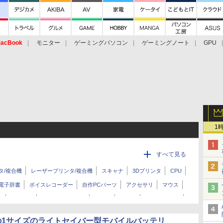
acBook
モニター
ゲーミングパソコン
ゲーミングノート
GPU
1
すべて見る
タ/複合機
レーザープリンタ/複合機
スキャナ
3Dプリンタ
CPU
電子辞書
ボイスレコーダー
自作PCパーツ
アクセサリ
マウス
ト
ゲーム機
スマートウォッチ
デスク
チェア
カバン/バッグ
の1サイズのライトセイバー型モバイルバッテリ