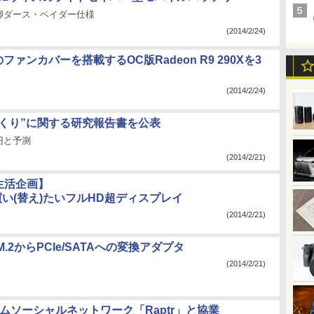
卿ダース・ベイダー仕様
(2014/2/24)
のファンカバーを搭載するOC版Radeon R9 290Xを3
(2014/2/24)
づくり”に関する研究報告書を公表
円と予測
(2014/2/21)
生活企画】
買い(替え)たいフルHD超ディスプレイ
(2014/2/21)
.2からPCIe/SATAへの変換アダプタ
(2014/2/21)
ムソーシャルネットワーク「Raptr」と協業