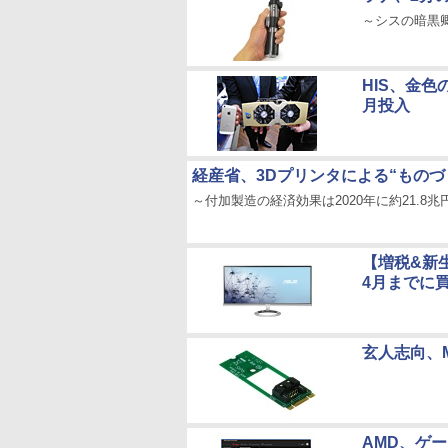
～シスの暗黒
HIS、金色
月投入
経産省、3Dプリンタによる“もの
～付加製造の経済効果は2020年に約21.8兆
【増税&新
4月までに
玄人志向、M
AMD、ゲー