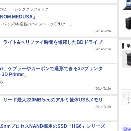
のヒートシンクグラフィック
ENOM MEDUSA」
トパイプ8本搭載のハイスペックCPUクーラー
(2014/2/20)
、ライト&ベリファイ時間を短縮したBDドライブ
最
(2014/2/19)
orged、ケブラーやカーボンで造形できる3Dプリンタ
 3D Printer」
から
(2014/2/19)
リード最大220MB/secのアルミ筐体USBメモリ
(2014/2/19)
9nmプロセスNAND採用のSSD「HG6」シリーズ