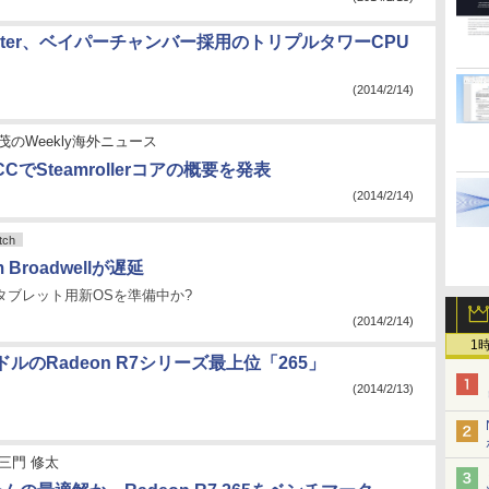
 Master、ベイパーチャンバー採用のトリプルタワーCPU
(2014/2/14)
茂のWeekly海外ニュース
CCでSteamrollerコアの概要を発表
(2014/2/14)
ch
m Broadwellが遅延
ftはタブレット用新OSを準備中か?
(2014/2/14)
1
9ドルのRadeon R7シリーズ最上位「265」
(2014/2/13)
三門 修太