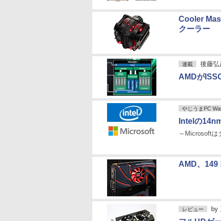
Cooler
クーラー
後藤弘
連載
AMDがISS
やじうまPC Wat
Intelの14n
～Microso
AMD、14
by
レビュー