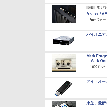
瀬文茶
連載
Akasa「V
～6mm径ヒー
パイオニア
Mark F
「Mark One
～4,999ドル
アイ・オー、
東芝、最新1