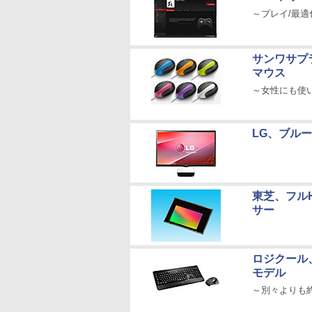
～プレイ/最
サンワサプ
マウス
～女性にも使
LG、ブルー
東芝、フルH
サー
ロジクール
モデル
～別々よりも約