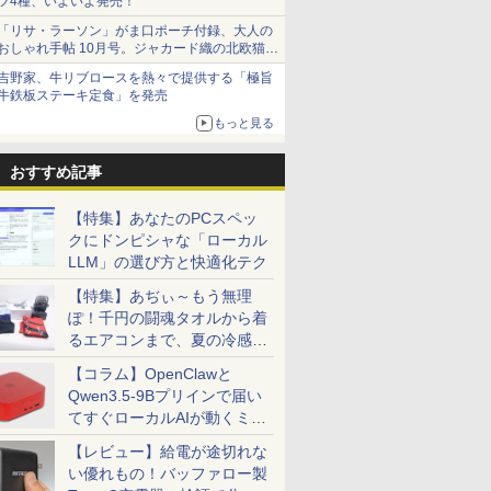
ツ4種、いよいよ発売！
「リサ・ラーソン」がま口ポーチ付録、大人の
おしゃれ手帖 10月号。ジャカード織の北欧猫デ
ザイン
吉野家、牛リブロースを熱々で提供する「極旨
牛鉄板ステーキ定食」を発売
もっと見る
おすすめ記事
【特集】あなたのPCスペッ
クにドンピシャな「ローカル
LLM」の選び方と快適化テク
【特集】あぢぃ～もう無理
ぽ！千円の闘魂タオルから着
るエアコンまで、夏の冷感グ
ッズ一挙紹介
【コラム】OpenClawと
Qwen3.5-9Bプリインで届い
てすぐローカルAIが動くミニ
PC「SER9 Pro」
【レビュー】給電が途切れな
い優れもの！バッファロー製