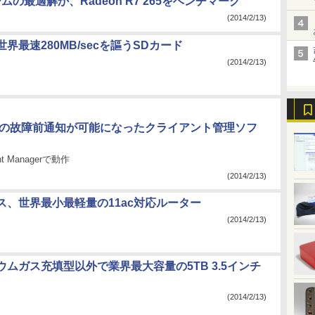
ムの最適解か、Radeon R7 265をベンチマーク
(2014/2/13)
、世界最速280MB/secを謳うSDカード
(2014/2/13)
Dの故障前通知が可能になったクライアント管理ソフ
nt Managerで動作
(2014/2/13)
ス、世界最小最軽量の11ac対応ルーター
(2014/2/13)
ムガス充填型以外で業界最大容量の5TB 3.5インチ
(2014/2/13)