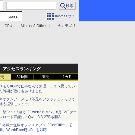
Impress サイト
全カテゴリ
CPU
Microsoft Office
アクセスランキング
時間
24時間
1週間
1カ月
メモリ8GBで仕事なんて無理……そう思ってい
た時期が僕にもありました
キオクシア、メモリ不足をフラッシュメモリで
補う拡張モジュール
一部Fable 5超え「Qwen3.8-Max」8月12日ダウ
ンロード可能に！Qwen3.8-27Bも順次
AI搭載の無料オフィスアプリ「GenOffice」公
開。Word/Excel形式にも対応