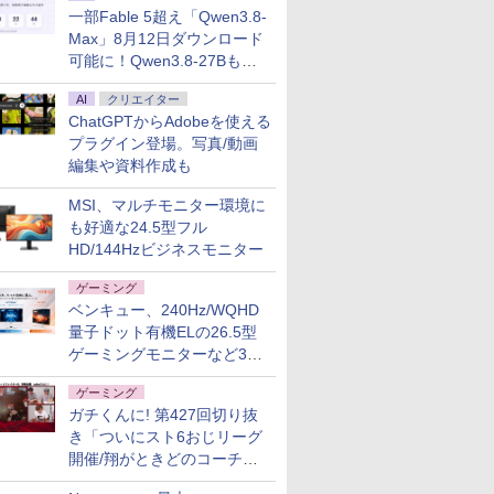
一部Fable 5超え「Qwen3.8-
Max」8月12日ダウンロード
可能に！Qwen3.8-27Bも順
次
AI
クリエイター
ChatGPTからAdobeを使える
プラグイン登場。写真/動画
編集や資料作成も
MSI、マルチモニター環境に
も好適な24.5型フル
HD/144Hzビジネスモニター
ゲーミング
ベンキュー、240Hz/WQHD
量子ドット有機ELの26.5型
ゲーミングモニターなど3機
種
ゲーミング
ガチくんに! 第427回切り抜
き「ついにスト6おじリーグ
開催/翔がときどのコーチ就
任など」