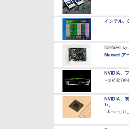
インテル、8ソ
by
レビュー
Maxwellア
NVIDIA、フ
～倍精度浮動小
NVIDIA、
Ti」
～Keplerに