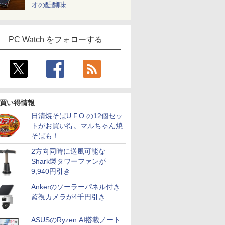
オの醍醐味
PC Watch をフォローする
買い得情報
日清焼そばU.F.O.の12個セッ
トがお買い得。マルちゃん焼
そばも！
2方向同時に送風可能な
Shark製タワーファンが
9,940円引き
Ankerのソーラーパネル付き
監視カメラが4千円引き
ASUSのRyzen AI搭載ノート