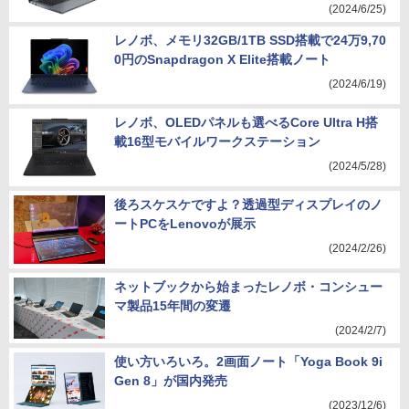
(2024/6/25)
レノボ、メモリ32GB/1TB SSD搭載で24万9,70
0円のSnapdragon X Elite搭載ノート
(2024/6/19)
レノボ、OLEDパネルも選べるCore Ultra H搭
載16型モバイルワークステーション
(2024/5/28)
後ろスケスケですよ？透過型ディスプレイのノ
ートPCをLenovoが展示
(2024/2/26)
ネットブックから始まったレノボ・コンシュー
マ製品15年間の変遷
(2024/2/7)
使い方いろいろ。2画面ノート「Yoga Book 9i
Gen 8」が国内発売
(2023/12/6)