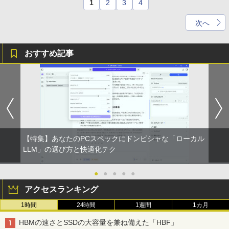
1
2
3
4
次へ
おすすめ記事
【特集】あなたのPCスペックにドンピシャな「ローカル
LLM」の選び方と快適化テク
●
●
●
●
●
アクセスランキング
1時間
24時間
1週間
1カ月
HBMの速さとSSDの大容量を兼ね備えた「HBF」