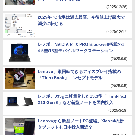
(2025/12/26)
2025年PC市場は過去最高。今後値上げ懸念で
減少に転じる
(2025/12/17)
レノボ、NVIDIA RTX PRO Blackwell搭載の1
4.5型/16型モバイルワークステーション
(2025/9/9)
Lenovo、縦回転できるディスプレイ搭載の
「ThinkBook」コンセプトモデル
(2025/9/5)
レノボ、933gに軽量化した13.3型「ThinkPad
X13 Gen 6」など新型ノートを国内投入
(2025/3/18)
Lenovoから新型ノートPC登場。Xiaomiの新
タブレットも日本投入間近？