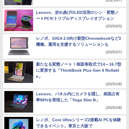
(2025/3/7)
Lenovo、折れ曲げOLED活用のシン・変態ノ
ートPCやトリプルディスプレイオプション
(2025/3/3)
レノボ、GIGA 2.0向け新型Chromebookなど3
機種。運用を支援するソリューションも
(2025/2/7)
新たなる変態ノート！画面巻取式で14～16.7型
に変形する「ThinkBook Plus Gen 6 Rollabl
e」
(2025/1/8)
Lenovo、パネル内にカメラを隠し、画面占有
率98%を実現した「Yoga Slim 9i」
(2025/1/8)
レノボ、Core Ultraシリーズ2搭載AI PCを体験
できるイベント。東京と大阪で