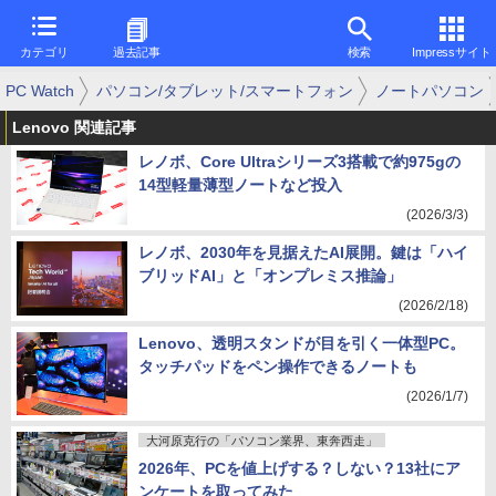
カテゴリ
過去記事
検索
Impressサイト
PC Watch
パソコン/タブレット/スマートフォン
ノートパソコン
Lenovo 関連記事
レノボ、Core Ultraシリーズ3搭載で約975gの
14型軽量薄型ノートなど投入
(2026/3/3)
レノボ、2030年を見据えたAI展開。鍵は「ハイ
ブリッドAI」と「オンプレミス推論」
(2026/2/18)
Lenovo、透明スタンドが目を引く一体型PC。
タッチパッドをペン操作できるノートも
(2026/1/7)
大河原克行の「パソコン業界、東奔西走」
2026年、PCを値上げする？しない？13社にア
ンケートを取ってみた