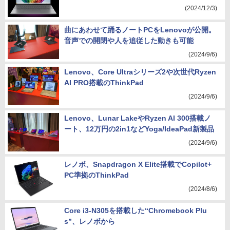
(2024/12/3)
曲にあわせて踊るノートPCをLenovoが公開。
音声での開閉や人を追従した動きも可能
(2024/9/6)
Lenovo、Core Ultraシリーズ2や次世代Ryzen
AI PRO搭載のThinkPad
(2024/9/6)
Lenovo、Lunar LakeやRyzen AI 300搭載ノ
ート、12万円の2in1などYoga/IdeaPad新製品
(2024/9/6)
レノボ、Snapdragon X Elite搭載でCopilot+
PC準拠のThinkPad
(2024/8/6)
Core i3-N305を搭載した“Chromebook Plu
s”、レノボから