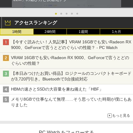
●
●
●
●
●
アクセスランキング
1時間
24時間
1週間
1カ月
【今すぐ読みたい！人気記事】VRAM 16GBでも安いRadeon RX
9000、GeForceで言うとどのぐらいの性能？ - PC Watch
VRAM 16GBでも安いRadeon RX 9000、GeForceで言うとどの
ぐらいの性能？
【本日みつけたお買い得品】ロジクールのコンパクトキーボード
が3,720円引き。Bluetoothで3台接続対応
HBMの速さとSSDの大容量を兼ね備えた「HBF」
メモリ8GBで仕事なんて無理……そう思っていた時期が僕にもあ
りました
もっと見る
PC Watch をフォローする