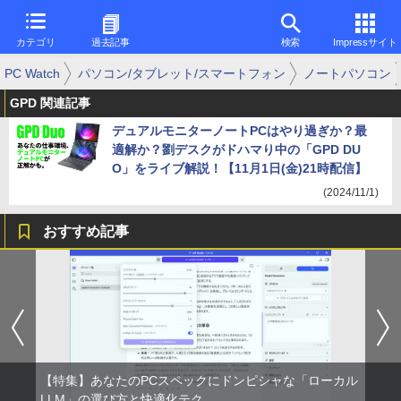
カテゴリ
過去記事
検索
Impressサイト
PC Watch
パソコン/タブレット/スマートフォン
ノートパソコン
GPD 関連記事
デュアルモニターノートPCはやり過ぎか？最
適解か？劉デスクがドハマり中の「GPD DU
O」をライブ解説！【11月1日(金)21時配信】
(2024/11/1)
おすすめ記事
【特集】あなたのPCスペックにドンピシャな「ローカル
LLM」の選び方と快適化テク