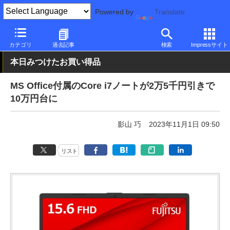
Powered by
Translate
PC Watch
パソコン/タブレット/スマートフォン
ノートパソコン
カテゴリ
過去記事
検索
Impressサイト
本日みつけたお買い得品
MS Office付属のCore i7ノートが2万5千円引きで
10万円台に
影山 巧
2023年11月1日 09:50
リスト