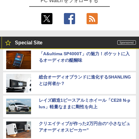
PC Watch をフォローする
Special Site
「A&ultima SP4000T」の魅力！ポケットに入
るオーディオの醍醐味
総合オーディオブランドに進化するSHANLING
とは何者か？
レイズ鍛造1ピースアルミホイール「CE28 N-p
lus」軽量なままに剛性を向上
クリエイティブが作った2万円台の“小さなピュ
アオーディオスピーカー”