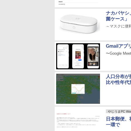
ナカバヤシ
菌ケース」
～マスクに便
Gmailア
〜Google M
人口分布が
比や性年代
やじうまPC Wat
日本郵便、
一環で