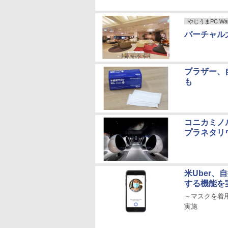
やじうまPC Wat
バーチャル
ブラザー、
も
コニカミノ
プラネタリ
米Uber
する機能を
～マスクを着
実施