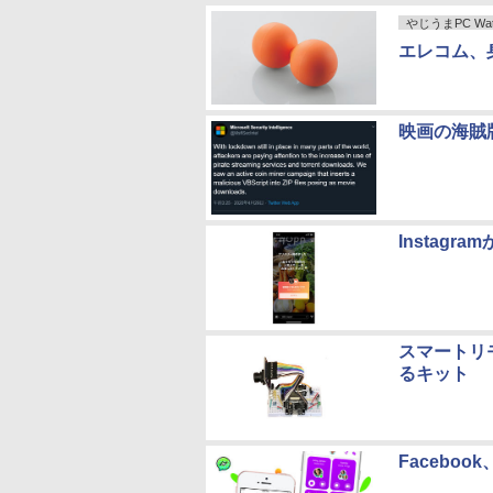
やじうまPC Wat
エレコム、
映画の海賊版
Instag
スマートリ
るキット
Facebo