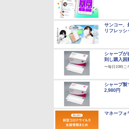
サンコー、
リフレッシ
シャープが
到し購入困
〜毎日10時ご
シャープ製
2,980円
マネーフォ