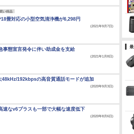
買い得品
で18畳対応の小型空気清浄機が6,298円
(2021年9月7日)
最
急事態宣言発令に伴い助成金を支給
(2021年1月8日)
大48kHz/192kbpsの高音質通話モードが追加
(2020年9月3日)
高速なv6プラスも一部で大幅な速度低下
(2020年8月6日)