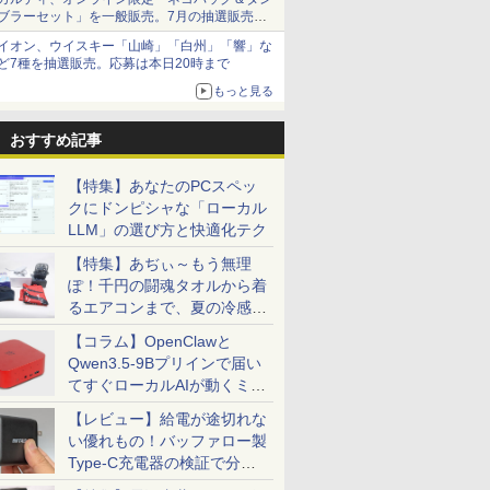
ブラーセット」を一般販売。7月の抽選販売の
当選無効分
イオン、ウイスキー「山崎」「白州」「響」な
ど7種を抽選販売。応募は本日20時まで
もっと見る
おすすめ記事
【特集】あなたのPCスペッ
クにドンピシャな「ローカル
LLM」の選び方と快適化テク
【特集】あぢぃ～もう無理
ぽ！千円の闘魂タオルから着
るエアコンまで、夏の冷感グ
ッズ一挙紹介
【コラム】OpenClawと
Qwen3.5-9Bプリインで届い
てすぐローカルAIが動くミニ
PC「SER9 Pro」
【レビュー】給電が途切れな
い優れもの！バッファロー製
Type-C充電器の検証で分か
ったこと