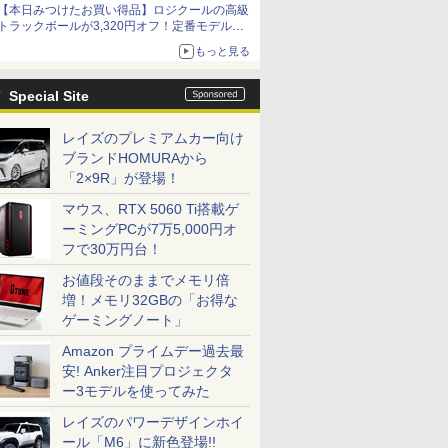
【本日みつけたお買い得品】ロジクールの高級
トラックボールが3,320円オフ！定番モデルも
5,280円に割引中
もっと見る
Special Site
レイズのプレミアムカー向け
ブランドHOMURAから
「2×9R」が登場！
マウス、RTX 5060 Ti搭載ゲ
ーミングPCが7万5,000円オ
フで30万円台！
お値段そのままでメモリ倍
増！メモリ32GBの「お得な
ゲーミングノート」
Amazon プライムデー過去最
安! Anker注目プロジェクタ
ー3モデルを使ってみた
レイズのパワーデザインホイ
ール「M6」に新色登場!!