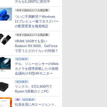
デルも5,280円に割引中
今すぐ読みたい！人気記事
ついに不満解消？Windows
11プレビュー版でタスクバー
の配置変更を徹底検証
今すぐ読みたい！人気記事
VRAM 16GBでも安い
Radeon RX 9000、GeForce
で言うとどのぐらいの性能？
ビジネス
デル、ソニーセンサーのWeb
カメラを標準搭載した小規模
会議向け43型4Kモニター
ビジネス
リンクス、6万2,800円で
Ryzen 5搭載のミニPC
AI
ビジネス
社員全員にAIエージェント、