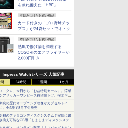
を兼ね備えた「HBF」
本日みつけたお買い得品
カード付きの「プロ野球チッ
プス」が24袋セットでオトク
本日みつけたお買い得品
熱風で揚げ物を調理する
COSORIのエアフライヤーが
2,000円引き
Impress Watchシリーズ 人気記事
時間
24時間
1週間
1カ月
ユニクロ、今日から「お盆特別セール」。涼感
シアサッカーワンピース待望値下げ、撥水ギア
ショーツは1990円に
東映の歴代オープニング映像がカプセルトイ
に。全5種で8月下旬発売
令和のファミコンディスクシステム？安価に書
き換え可能なGB用「しましまディスクシステ
ム」
カルディ、オンライン限定「ネコバッグ＆タン