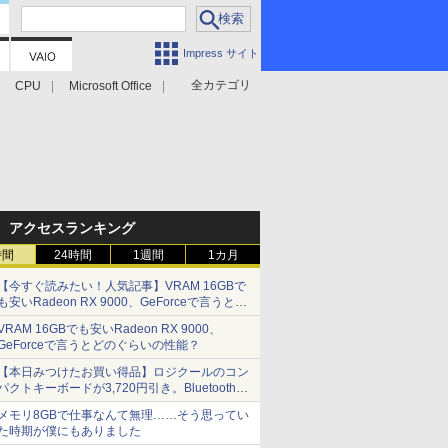
Impress サイト
全カテゴリ
CPU
Microsoft Office
アクセスランキング
時間
24時間
1週間
1カ月
【今すぐ読みたい！人気記事】VRAM 16GBで
も安いRadeon RX 9000、GeForceで言うとど
のぐらいの性能？ - PC Watch
VRAM 16GBでも安いRadeon RX 9000、
GeForceで言うとどのぐらいの性能？
【本日みつけたお買い得品】ロジクールのコン
パクトキーボードが3,720円引き。Bluetoothで3
台接続対応
メモリ8GBで仕事なんて無理……そう思ってい
た時期が僕にもありました