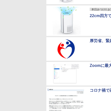
本日みつけたお
22cm四方
厚労省、緊
Zoomに最
コロナ禍で