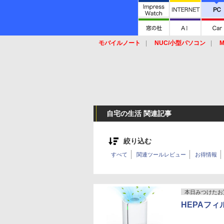
モバイルノート
NUC/小型パソコン
M
SSD
キーボード
マウス
自宅の生活 関連記事
絞り込む
すべて
関連ツールレビュー
お得情報
本日みつけたお
HEPAフィ