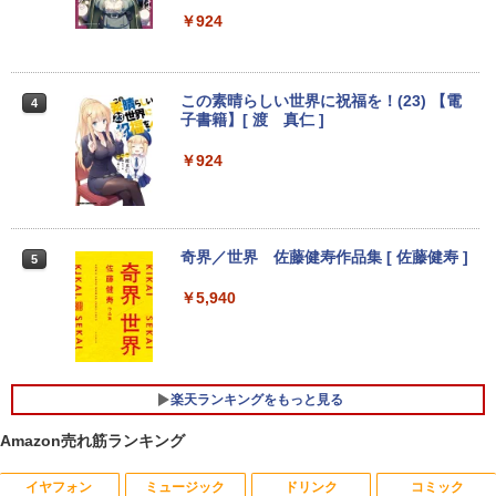
3
3
パソコン 15.6インチ SSD256GB メモリ
WHB3 ゲーミングデスクトップ
ル液晶ディスプレイ(10.5型/IPS/FHD+ 19
￥924
8GB Windows11 中古パソコン 富士通
20×1280/60Hz/50ms)(シルバー) JN-MD-
東芝 NEC HP DELL等 ノートpc Office
IPS105FHDPR
￥189,800
付き WIFI Bluetooth 激安PC 安いパソコ
ン
￥14,440
この素晴らしい世界に祝福を！(23) 【電
4
子書籍】[ 渡 真仁 ]
￥9,999
【展示品・代引不可】 富士通 FUJITSU
4
￥924
デスクトップPC FMV Desktop Fシリー
【2,000円クーポン＋P最大31.5%還
4
ズ F77 27型 / Core i7-1260P / メモリ 16
元！】ゲーミングモニター 27インチモニ
GB / SSD 1TB / Windows 11 / 2024 Offi
HP Elite Dragonfly Windows11 64bit
ター 液晶ディスプレイ WQHD (2560x14
4
ce付き
タッチパネル液晶 WEBカメラ HDMI Cor
40) Fast IPS 200Hz 1ms(MPRT) 124%s
e i5 8265U メモリー8GB 高速SSD128G
RGB 低ブルーライトフリッカーフリーFr
奇界／世界 佐藤健寿作品集 [ 佐藤健寿 ]
5
B 無線LAN B5サイズ モバイル フルHD
eeSync & G-Sync対応高輝度400cd/m²
￥229,800
液晶 ノートパソコン【中古】【30日保
PS5対応HDMI×2 DP×1.4 KTC H27T22C
￥5,940
証】1803966
3年保証
￥26,800
￥23,731
【★20%OFF】MINISFORUM MS-S1 M
5
ax ミニPC AMD Ryzen Al Max+ 395 /Ra
deon 8060S /128GB+2TB SSD/ 1 х HD
楽天ランキングをもっと見る
MI ・2 х USB4・2 х USB4 V2 /2 х 10Gb
E LAN ミニパソコン
「P15倍還元」ノートパソコン 第13世代
IOデータ ゲーミングモニター(ゲーミン
5
5
Amazon売れ筋ランキング
Intel 高速CPU搭載 Office2024付き｜Wi
グスタンド) GigaCrysta KH-GD243UDB
ndows11Pro 初期設定済｜14.1型液晶｜
-F ［23.8型 / フルHD(1920×1080) / ワイ
￥565,999
メモリ8GB＋SSD512GB｜日本語キーボ
ド / 240Hz］ ブラック
イヤフォン
ミュージック
ドリンク
コミック