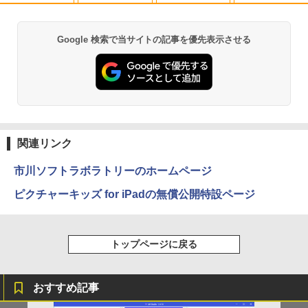
ード｜在宅勤務・学生・・テレワーク・
ビジネス・初心者最適｜Webカメラ・大
￥26,800
容量バッテリー｜初期設定済みですぐ使
Google 検索で当サイトの記事を優先表示させる
える！
Anker Soundcore P40i オフホワイト
BRUCE WAYNE feat. Flo Milli, ATL Jacob
by Amazon 天然水 ラベルレス 500ml ×24本
薬屋のひとりごと 17巻 (デジタル版ビッグガ
[Explicit]
富士山の天然水 バナジウム含有 水 ミネラル
ンガンコミックス)
￥29,980
ウォーター ペットボトル 静岡県産 500ミリリ
￥7,990
ットル (Smart Basic)
￥250
￥770
￥1,380
Anker Soundcore P31i ピンク
BRUCE WAYNE feat. Flo Milli, ATL Jacob
ONE PIECE モノクロ版 115 (ジャンプコミッ
[Explicit]
クスDIGITAL)
関連リンク
【Amazon.co.jp限定】 い・ろ・は・す 2L P
ET ラベルレス ×8本
￥5,990
￥250
￥594
市川ソフトラボラトリーのホームページ
￥1,112
ピクチャーキッズ for iPadの無償公開特設ページ
Anker Soundcore Liberty 5 ミッドナイトブ
On My Road (Stadium ver.)
異世界居酒屋「のぶ」(22) (角川コミックス・
ラック
エース)
by Amazon 天然水ラベルレス 2L×9本
￥250
トップページに戻る
￥-
￥832
￥1,117
おすすめ記事
【2026年アップグレード版】AOKIMI ワイヤ
見知らぬ糸
スーパーの裏でヤニ吸うふたり 9巻 (デジタル