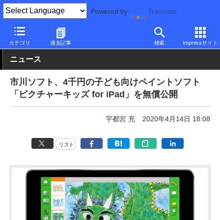
Powered by
Translate
PC Watch
ソフトウェア/アプリ
他ソフト/アプリ
その他
カテゴリ
過去記事
検索
Impressサイト
ニュース
市川ソフト、4千円の子ども向けペイントソフト
「ピクチャーキッズ for iPad」を無償公開
宇都宮 充
2020年4月14日 18:08
リスト