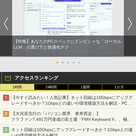
レスイヤホン bluetooth イヤホン V12 小型
版ビッグガンガンコミックス)
by Amazon 炭酸水 ラベルレス 500ml ×24本
軽量 ブルートゥースHi-Fi 最大36時間再生 ぶ
強炭酸水 ペットボトル 500ミリリットル (Sm
￥250
るーとゅーす コードレス ENCノイズキャン
art Basic)
￥810
セリング 自動ペアリング Type-C充電 マイク
付き 防水 タッチ式音量調整 スポーツ/通勤/通
￥1,625
学/WEB会議(ホワイト)
On My Road (Stadium ver.)
HUNTER×HUNTER モノクロ版 39 (ジャンプ
￥1,964
【特集】あなたのPCスペックにドンピシャな「ローカル
コミックスDIGITAL)
【Amazon.co.jp限定】 伊藤園 磨かれて、澄
LLM」の選び方と快適化テク
みきった日本の水 2L 8本 ラベルレス [ ケース
￥250
] [ 水 ] [ ペットボトル ] [ 箱買い ] [ ストック
￥572
Xiaomi シャオミ REDMI Buds 8 Lite ワイヤ
] [ 水分補給 ]
●
●
●
●
●
レスイヤホン Bluetooth 5.4 ノイズキャンセ
リング ANC 36時間再生
￥998
アクセスランキング
￥3,480
1時間
24時間
1週間
1カ月
【今すぐ読みたい！人気記事】ネット回線は10Gbpsにアップグ
レードすべきか？1Gbpsとの違いや環境構築方法を解説 - PC
Watch
【大河原克行の「パソコン業界、東奔西走」】
クラファン7,491万円達成の富士通「FMV Keyboard X」、極限
の静音化を追求
ネット回線は10Gbpsにアップグレードすべきか？1Gbpsとの違
いや環境構築方法を解説