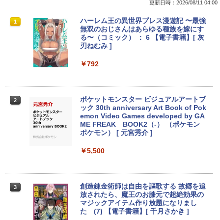
更新日時：2026/08/11 04:00
中古ノートパソコン・ windows11 offic
地デジ BS TV 視聴 Youtube 動画 23.8 i
モバイルモニター HAILESI S123E 12.3
ハーレム王の異世界プレス漫遊記 〜最強
1
1
1
1
e付・整備済み品・富士通 ARROWS Tab
n NEC ラビ LAVIE Direct DA570M 整備
インチ タッチパネル タッチペン対応 モ
無双のおじさんはあらゆる種族を嫁にす
Q508 文教モデル 10.1型 WUXGA タブレ
済 第8世代 Corei5 デスクトップパソコン
バイルディスプレイ 1920x1280 フルHD
る〜（コミック） ： 6 【電子書籍】[ 灰
ットPC (Atom / 4GB / 128GB / Window
SSD512GB ＋ HDD1TB 中古 一体型 WI
3:2比率 100％sRGB広色域 高輝度300nit
刃ねむみ ]
s 11 & Office 2019 搭載) 本体＋専用キ
NDOWS11 メモリ8GB DVDマルチ キー
HDR対応 OTG対応 ポータブルモニター
ーボード付 ・初期設定不要
ボード マウス付 初期設定済 WEBカメラ
軽量 自立型 スピーカー内蔵Switch2 PS5
￥792
office付き TVチューナー PC 本体 送料込
XBOX PC Mac iPhone
￥9,800
￥63,800
￥11,999
ポケットモンスター ビジュアルアートブ
2
ック 30th anniversary Art Book of Pok
【★最大100%ポイント】【新生活応援・
emon Video Games developed by GA
2
2026】【Office 2019 H&B】富士通 MU
【★20％クーポン】MINISFORUM NAB
【送料無料】TF: DELL デル 超広視野角
ME FREAK BOOK2（-） （ポケモン
2
2
937/Celeron 3865U/メモリ:4GB/8GB/S
6 Lite ミニPC Intel® Core i5-12600H 1
P2421D QHD (2560x1440) 液晶モニター
ポケモン） [ 元宮秀介 ]
SD:128GB/256GB/512GB/1TB/13.3型/
6/32GB 512GB/1TB ミニパソコン Wi-Fi
23.8インチワイド ブラック LEDバックラ
フルHD/wifi/HDMI/USB3.0/中古 ノート
6 BT5.2 2x2500Mbps LAN有線無線接続
イト付 非光沢 ノングレア 液晶ディスプ
￥5,500
パソコン/モバイルPC/Windows11
両対応 HDMI×2 /USB-C×2 4K@60Hz 4
レイ 中古液晶モニター 高画質 昇降・回
画面出力 小型パソコン
転可能【3ケ月保証】
￥9,999
￥109,799
￥14,800
創造錬金術師は自由を謳歌する 故郷を追
3
放されたら、魔王のお膝元で超絶効果の
マジックアイテム作り放題になりまし
＼ ★最大2555円OFFクーポン★／中古
た (7) 【電子書籍】[ 千月さかき ]
3
ノートパソコン 中古ノートPC おまかせ
-新品- mouse G TUNE DGI5G60JD65D
JAPANNEXT｜ジャパンネクスト モバイ