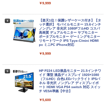
￥9,980
￥9,999
【期間限定P15倍+最大10%OFFクーポ
4
ン】 【3年保証】HP PRODESK 400 G5
DM [新品SSD] SSD256GB メモリ8GB C
中古ノートパソコン Core i3/i5選択可 Wi
ore i5 Windows 11 Pro 中古 アウトレッ
【楽天1位！保護レザーケース付き】【タ
4
4
ndows11 Pro WPS Office 2024付き メ
ト 返品 送料無料 中古デスクトップパソ
ッチ選択】 モバイルモニター 15.6インチ
モリ8GB SSD1TB 15.6型 テンキー ビジ
コン 中古パソコン デスクトップパソコン
ノングレア 非光沢 1080PフルHD コスパ
ネス 在宅勤務 学生向け 福袋2026
デスクトップ PC ミニPC OFFICE付き
高画質 デュアルモニター サブモニター
ポータブルモニター ゲーミングモニター
リモートワーク IPS Tpye-C/mini HDMI
￥11,900
￥37,400
pc ミニPC iPhone対応
￥9,999
【★最大100%ポイント】【大特価!訳あ
新品 VETESA 一体型デスクトップパソコ
5
5
り!】【タッチパネル×Webカメラ】Pana
ン 24型フルHD液晶 Windows11 Office
sonic Let's note CF-XZ6/第7世代 Core
付き 第3世代 Core i7 メモリ16GB SSD5
i5/メモリ:8GB/SSD:128GB/12型液晶/Wi
12GB USB3.0 初期設定済み キーボー
HP P224 LED液晶モニター 21.5インチワ
5
fi/Bluetooth/Office/USB-C/HDMI/中古パ
ド・マウス付属
イド 薄型 液晶ディスプレイ 1920×1080
ソコン ノートパソコン モバイルパソコン
（フルHD）白色LEDバックライト IPSパ
Windows11 Windows10
ネル 非光沢 ノングレア ディスプレイポ
￥59,800
ート HDMI VGA PS4 switch 対応 スイッ
チ VESA準拠【中古】
￥11,999
￥5,600