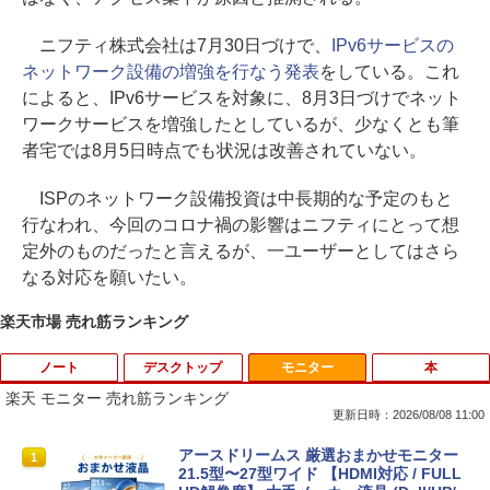
ニフティ株式会社は7月30日づけで、
IPv6サービスの
ネットワーク設備の増強を行なう発表
をしている。これ
によると、IPv6サービスを対象に、8月3日づけでネット
ワークサービスを増強したとしているが、少なくとも筆
者宅では8月5日時点でも状況は改善されていない。
ISPのネットワーク設備投資は中長期的な予定のもと
行なわれ、今回のコロナ禍の影響はニフティにとって想
定外のものだったと言えるが、一ユーザーとしてはさら
なる対応を願いたい。
楽天市場 売れ筋ランキング
ノート
デスクトップ
モニター
本
楽天 モニター 売れ筋ランキング
更新日時：2026/08/08 11:00
【ノートPC用】【あんしん3ヶ月に延長
ポイント10倍 中古パソコン デスクトッ
アースドリームス 厳選おまかせモニター
1
1
1
保証】通常付属している30日の保証期間
プ Windows10【Windows 10 Pro 64Bit
21.5型〜27型ワイド 【HDMI対応 / FULL