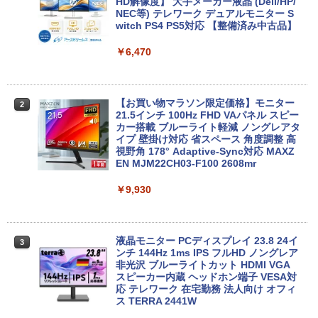
が3ヶ月に延長されます。【単品購入・併
搭載】富士通 ESPRIMO D583シリーズ等
HD解像度】 大手メーカー液晶 (Dell/HP/
用不可※レビューキャンペーンは除く /
Celeron G1840 2.8G/4G/250GB/DVD-R
NEC等) テレワーク デュアルモニター S
ノートパソコン専用】
OM
witch PS4 PS5対応 【整備済み中古品】
￥1,000
￥9,980
￥6,470
おまかせ 中古ノートパソコン Windows
【中古】【箱付】 APPLE Mac mini A13
【お買い物マラソン限定価格】モニター
2
2
2
11 A4サイズ 15型以上 メーカー 富士通 N
47 (Late 2014) 【 macOS Monterey 12.
21.5インチ 100Hz FHD VAパネル スピー
EC 等 CPU Intel Cel 第6世代 メモリ4GB
7.6 / i7(3GHz) / メモリ:16GB / HDD:1.1
カー搭載 ブルーライト軽減 ノングレアタ
SSD128GB 無線LAN WPS office2搭載
2TB 】 【 中古 ビジネスホン パソコン
イプ 壁掛け対応 省スペース 角度調整 高
HDMI対応 送料無料 訳あり品
業務用 電話機 本体】
視野角 178° Adaptive-Sync対応 MAXZ
EN MJM22CH03-F100 2608mr
￥7,980
￥24,200
￥9,930
【期間限定破格金額！】新生活 新古品 W
HP ProDesk 400 G6 DM 【Core i5 1050
3
3
in11搭載 パソコンノートパソコンoffice
0T/メモリ16GB(DDR4)/SSD256GB(M.2
液晶モニター PCディスプレイ 23.8 24イ
3
付き 初心者向けノートPC 初期設定済 1
NVMe)/Win11Pro-64bit】【中古/送料無
ンチ 144Hz 1ms IPS フルHD ノングレア
5.6型 インテル高速CPU ランダムで発送
料】※沖縄・離島を除く
非光沢 ブルーライトカット HDMI VGA
メモリ4GB～ 高速SSD1TB 最大 フルHD
スピーカー内蔵 ヘッドホン端子 VESA対
Webカメラ zoom 軽量薄型 無線 型番更
応 テレワーク 在宅勤務 法人向け オフィ
￥32,980
新で在庫処分
ス TERRA 2441W