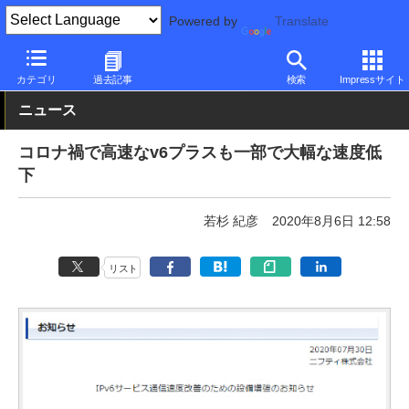
Powered by
Translate
PC Watch
市場
サービス
その他
カテゴリ
過去記事
検索
Impressサイト
ニュース
コロナ禍で高速なv6プラスも一部で大幅な速度低
下
若杉 紀彦
2020年8月6日 12:58
リスト