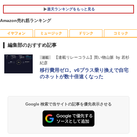
楽天ランキングをもっと見る
Amazon売れ筋ランキング
イヤフォン
ミュージック
ドリンク
コミック
はだしのゲン（全7巻セット） （中公文
1
庫コミック版） [ 中沢啓治 ]
編集部のおすすめ記事
￥5,852
Anker Soundcore P40i オフホワイト
BRUCE WAYNE feat. Flo Milli, ATL Jacob
by Amazon 天然水 ラベルレス 500ml ×24本
薬屋のひとりごと 17巻 (デジタル版ビッグガ
【連載リレーコラム】買い物山脈
by
若杉
連載
[Explicit]
富士山の天然水 バナジウム含有 水 ミネラル
ンガンコミックス)
紀彦
ウォーター ペットボトル 静岡県産 500ミリリ
￥7,990
移行費用ゼロ。v6プラス乗り換えで自宅
ットル (Smart Basic)
￥250
￥770
のネットが数十倍速くなった
【中古】ギリシャ語辞典/大学書林/古川晴
2
￥1,380
風（単行本）
Anker Soundcore P31i ブラック
BRUCE WAYNE feat. Flo Milli, ATL Jacob
異世界居酒屋「のぶ」(22) (角川コミックス・
￥25,249
[Explicit]
エース)
【Amazon.co.jp限定】 い・ろ・は・す 2L P
Google 検索で当サイトの記事を優先表示させる
ET ラベルレス ×8本
￥5,990
￥250
￥832
￥1,112
ちいかわ なんか小さくてかわいいやつ
3
（4）なんか小さくてためになる豆本付き
Anker Soundcore Liberty 5 ミッドナイトブ
On My Road (Stadium ver.)
ONE PIECE モノクロ版 115 (ジャンプコミッ
特装版 （プレミアムKC） [ ナガノ ]