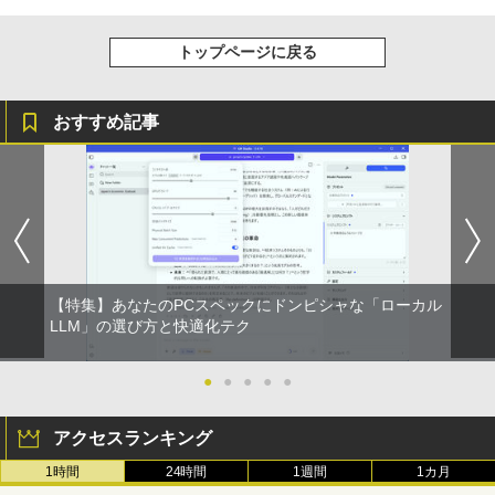
ラック
クスDIGITAL)
by Amazon 天然水ラベルレス 2L×9本
￥250
￥2,420
￥14,990
￥594
￥1,117
トップページに戻る
小学館の図鑑NEO／1〜10巻セット
4
おすすめ記事
【2026年アップグレード版】AOKIMI ワイヤ
On My Road (Stadium ver.)
HUNTER×HUNTER モノクロ版 39 (ジャンプ
レスイヤホン bluetooth イヤホン V12 小型
コミックスDIGITAL)
by Amazon 炭酸水 ラベルレス 500ml ×24本
￥25,300
軽量 ブルートゥースHi-Fi 最大36時間再生 ぶ
強炭酸水 ペットボトル 500ミリリットル (Sm
￥250
るーとゅーす コードレス ENCノイズキャン
art Basic)
￥572
セリング 自動ペアリング Type-C充電 マイク
付き 防水 タッチ式音量調整 スポーツ/通勤/通
￥1,625
学/WEB会議(ホワイト)
からだの厚みを薄くする [ 土屋元明 ]
BUGS LIFE
スーパーの裏でヤニ吸うふたり 9巻 (デジタル
5
￥1,964
版ビッグガンガンコミックス)
コカ・コーラ やかんの麦茶 from 爽健美茶 ラ
￥1,540
ベルレス 650mlPET×24本
￥250
【特集】あなたのPCスペックにドンピシャな「ローカル
￥810
LLM」の選び方と快適化テク
Xiaomi シャオミ REDMI Buds 8 Lite ワイヤ
￥2,009
レスイヤホン Bluetooth 5.4 ノイズキャンセ
リング ANC 36時間再生
●
●
●
●
●
￥3,480
アクセスランキング
1時間
24時間
1週間
1カ月