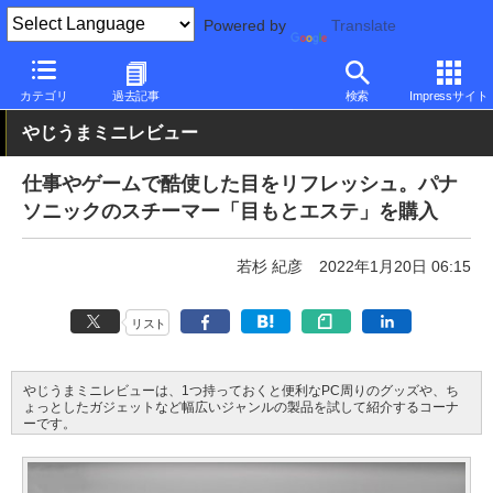
Powered by
Translate
PC Watch
半導体/周辺機器
その他
カテゴリ
過去記事
検索
Impressサイト
やじうまミニレビュー
仕事やゲームで酷使した目をリフレッシュ。パナ
ソニックのスチーマー「目もとエステ」を購入
若杉 紀彦
2022年1月20日 06:15
リスト
やじうまミニレビューは、1つ持っておくと便利なPC周りのグッズや、ち
ょっとしたガジェットなど幅広いジャンルの製品を試して紹介するコーナ
ーです。