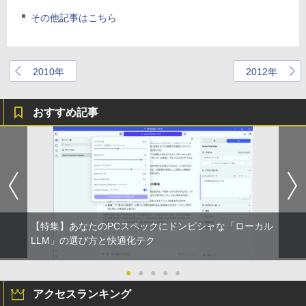
その他記事はこちら
2010年
2012年
おすすめ記事
【特集】あなたのPCスペックにドンピシャな「ローカル
LLM」の選び方と快適化テク
●
●
●
●
●
アクセスランキング