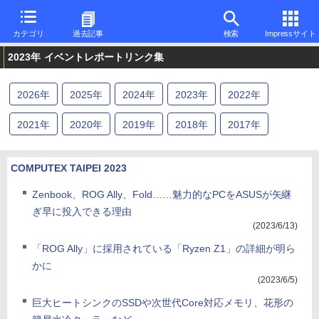
カテゴリ
過去記事
検索
Impressサイト
2023年
イベントレポートリンク集
2026
年
2025
年
2024
年
2023
年
2022
年
2021
年
2020
年
2019
年
2018
年
2017
年
2016
年
2015
年
2014
年
2013
年
2012
年
COMPUTEX TAIPEI 2023
2011
年
2010
年
2009
年
Zenbook、ROG Ally、Fold……魅力的なPCをASUSが矢継
ぎ早に投入できる理由
(2023/6/13)
「ROG Ally」に採用されている「Ryzen Z1」の詳細が明ら
かに
(2023/6/5)
巨大ヒートシンクのSSDや次世代Core対応メモリ、花形の