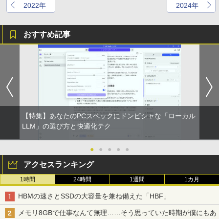
2022年
2024年
おすすめ記事
【特集】あなたのPCスペックにドンピシャな「ローカル
LLM」の選び方と快適化テク
●
●
●
●
●
アクセスランキング
1時間
24時間
1週間
1カ月
HBMの速さとSSDの大容量を兼ね備えた「HBF」
メモリ8GBで仕事なんて無理……そう思っていた時期が僕にもあ