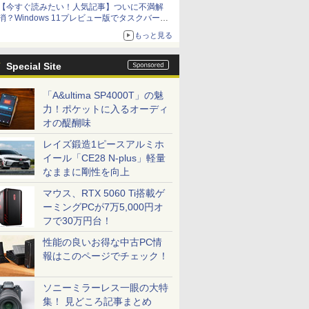
【今すぐ読みたい！人気記事】ついに不満解
消？Windows 11プレビュー版でタスクバーの
配置変更を徹底検証 - PC Watch
もっと見る
Special Site
「A&ultima SP4000T」の魅
力！ポケットに入るオーディ
オの醍醐味
レイズ鍛造1ピースアルミホ
イール「CE28 N-plus」軽量
なままに剛性を向上
マウス、RTX 5060 Ti搭載ゲ
ーミングPCが7万5,000円オ
フで30万円台！
性能の良いお得な中古PC情
報はこのページでチェック！
ソニーミラーレス一眼の大特
集！ 見どころ記事まとめ