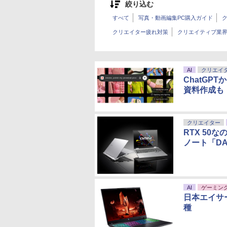
絞り込む
すべて
写真・動画編集PC購入ガイド
クリエイター疲れ対策
クリエイティブ業
AI
クリエイ
ChatGP
資料作成も
クリエイター
RTX 50な
ノート「DAI
AI
ゲーミン
日本エイサー
種