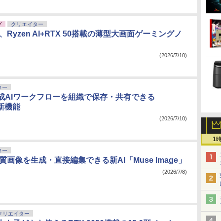
グ
クリエイター
E、Ryzen AI+RTX 50搭載の薄型大画面ゲーミングノ
(2026/7/10)
ター
成AIワークフローを組織で保存・共有できる
」新機能
(2026/7/10)
1
ター
品質画像を生成・直接編集できる新AI「Muse Image」
(2026/7/8)
クリエイター