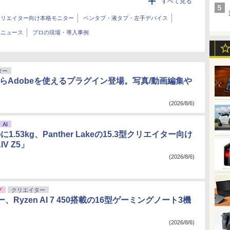
すべて見る
クリエイター向け本格モニター
ペンタブ・液タブ・左手デバイス
界ニュース
プロの現場・導入事例
ター
TからAdobeを使えるプラグイン登場。写真/動画編集や
(2026/8/6)
AI
のに1.53kg、Panther Lakeの15.3型クリエイター向け
V Z5」
(2026/8/6)
グ
クリエイター
、Ryzen AI 7 450搭載の16型ゲーミングノート3機
(2026/8/6)