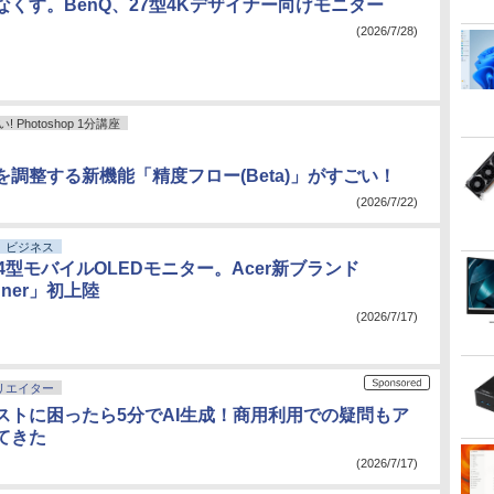
なくす。BenQ、27型4Kデザイナー向けモニター
(2026/7/28)
Photoshop 1分講座
を調整する新機能「精度フロー(Beta)」がすごい！
(2026/7/22)
ビジネス
4型モバイルOLEDモニター。Acer新ブランド
igner」初上陸
(2026/7/17)
リエイター
ストに困ったら5分でAI生成！商用利用での疑問もア
てきた
(2026/7/17)