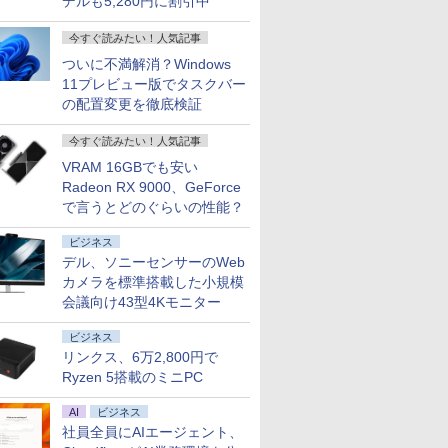
デルも5,280円に割引中
今すぐ読みたい！人気記事
ついに不満解消？Windows
11プレビュー版でタスクバー
の配置変更を徹底検証
今すぐ読みたい！人気記事
VRAM 16GBでも安い
Radeon RX 9000、GeForce
で言うとどのぐらいの性能？
ビジネス
デル、ソニーセンサーのWeb
カメラを標準搭載した小規模
会議向け43型4Kモニター
ビジネス
リンクス、6万2,800円で
Ryzen 5搭載のミニPC
AI
ビジネス
社員全員にAIエージェント、