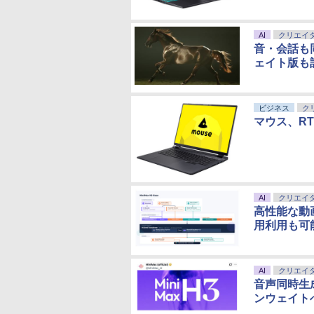
AI
クリエイ
音・会話も同
ェイト版も
ビジネス
ク
マウス、RT
AI
クリエイ
高性能な動画
用利用も可
AI
クリエイ
音声同時生成
ンウェイト