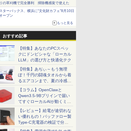
リの草刈機で完全勝利 掃除機感覚で使えた
スターバックス、横浜に“文化財カフェ”8月10日
オープン
もっと見る
おすすめ記事
【特集】あなたのPCスペッ
クにドンピシャな「ローカル
LLM」の選び方と快適化テク
【特集】あぢぃ～もう無理
ぽ！千円の闘魂タオルから着
るエアコンまで、夏の冷感グ
ッズ一挙紹介
【コラム】OpenClawと
Qwen3.5-9Bプリインで届い
てすぐローカルAIが動くミニ
PC「SER9 Pro」
【レビュー】給電が途切れな
い優れもの！バッファロー製
Type-C充電器の検証で分か
ったこと