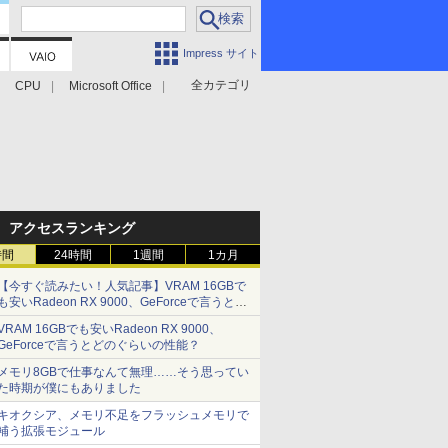
Impress サイト
全カテゴリ
CPU
Microsoft Office
アクセスランキング
時間
24時間
1週間
1カ月
【今すぐ読みたい！人気記事】VRAM 16GBで
も安いRadeon RX 9000、GeForceで言うとど
のぐらいの性能？ - PC Watch
VRAM 16GBでも安いRadeon RX 9000、
GeForceで言うとどのぐらいの性能？
メモリ8GBで仕事なんて無理……そう思ってい
た時期が僕にもありました
キオクシア、メモリ不足をフラッシュメモリで
補う拡張モジュール